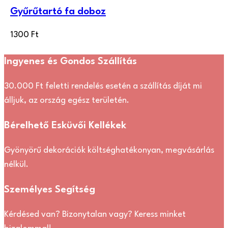
Gyűrűtartó fa doboz
1300
Ft
Ingyenes és Gondos Szállítás
30.000 Ft feletti rendelés esetén a szállítás díját mi
álljuk, az ország egész területén.
Bérelhető Esküvői Kellékek
Gyönyörű dekorációk költséghatékonyan, megvásárlás
nélkül.
Személyes Segítség
Kérdésed van? Bizonytalan vagy? Keress minket