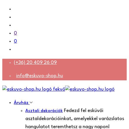
0
0
(+36) 20 409 26 09
info@eskuvo-shop.hu
Áruház
Fedezd fel esküvői
Asztali dekorációk
asztaldekorációinkat, amelyekkel varázslatos
hangulatot teremthetsz a nagy napon!