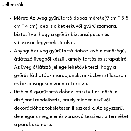
Jellemzők:
Méret: Az üveg gyűrűtartó doboz mérete(9 cm * 5.5
cm * 4 cm) ideális a két esküvői gyűrű számára,
biztosítva, hogy a gyűrűk biztonságosan és
stílusosan legyenek tárolva.
Anyag: Az üveg gyűrűtartó doboz kiváló minőségű,
átlátszó üvegből készül, amely tartós és strapabíró.
Az üveg átlátszó jellege lehetővé teszi, hogy a
gyűrűk láthatóak maradjanak, miközben stílusosan
és biztonságosan vannak tárolva.
Dizájn: A gyűrűtartó doboz letisztult és időtálló
dizájnnal rendelkezik, amely minden esküvői
dekorációhoz tökéletesen illeszkedik. Az egyszerű,
de elegáns megjelenés vonzóvá teszi ezt a terméket
a párok számára.