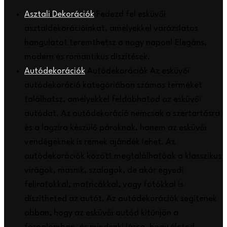
Asztali Dekorációk
Fedezd fel esküvői
asztaldekorációinkat, amelyekkel varázslatos
hangulatot teremthetsz a nagy napon! Elegáns,
modern és romantikus díszítések.
Autódekorációk
Autódekorációk Az esküvői
autódekoráció kategóriában számos terméket
találhatsz, amelyekkel feldobhatod az esküvői
autódat. Az autódekoráció nemcsak a szertartásra
és a lagzira készülő pároknak, hanem az esküvői
vendégeknek is remek ajándék lehet. Az
autódekorációk között megtalálhatóak a klasszikus
virágok, masnik, szalagok, de akár egyedi
feliratokkal, matricákkal, vagy fotókkal is
díszítheted az autót. Az autódekorációk segítenek
abban, hogy az esküvői autód kitűnjön a