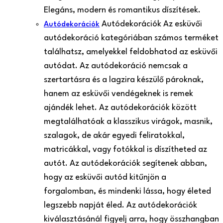
Elegáns, modern és romantikus díszítések.
Autódekorációk Az esküvői
Autódekorációk
autódekoráció kategóriában számos terméket
találhatsz, amelyekkel feldobhatod az esküvői
autódat. Az autódekoráció nemcsak a
szertartásra és a lagzira készülő pároknak,
hanem az esküvői vendégeknek is remek
ajándék lehet. Az autódekorációk között
megtalálhatóak a klasszikus virágok, masnik,
szalagok, de akár egyedi feliratokkal,
matricákkal, vagy fotókkal is díszítheted az
autót. Az autódekorációk segítenek abban,
hogy az esküvői autód kitűnjön a
forgalomban, és mindenki lássa, hogy életed
legszebb napját éled. Az autódekorációk
kiválasztásánál figyelj arra, hogy összhangban