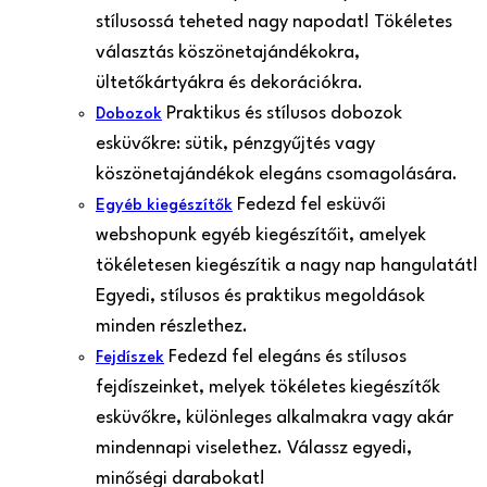
stílusossá teheted nagy napodat! Tökéletes
választás köszönetajándékokra,
ültetőkártyákra és dekorációkra.
Praktikus és stílusos dobozok
Dobozok
esküvőkre: sütik, pénzgyűjtés vagy
köszönetajándékok elegáns csomagolására.
Fedezd fel esküvői
Egyéb kiegészítők
webshopunk egyéb kiegészítőit, amelyek
tökéletesen kiegészítik a nagy nap hangulatát!
Egyedi, stílusos és praktikus megoldások
minden részlethez.
Fedezd fel elegáns és stílusos
Fejdíszek
fejdíszeinket, melyek tökéletes kiegészítők
esküvőkre, különleges alkalmakra vagy akár
mindennapi viselethez. Válassz egyedi,
minőségi darabokat!