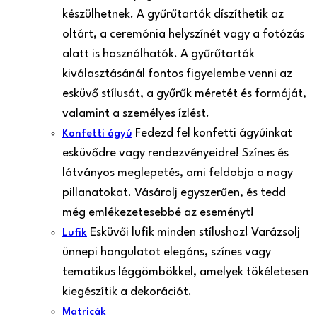
készülhetnek. A gyűrűtartók díszíthetik az
oltárt, a ceremónia helyszínét vagy a fotózás
alatt is használhatók. A gyűrűtartók
kiválasztásánál fontos figyelembe venni az
esküvő stílusát, a gyűrűk méretét és formáját,
valamint a személyes ízlést.
Fedezd fel konfetti ágyúinkat
Konfetti ágyú
esküvődre vagy rendezvényeidre! Színes és
látványos meglepetés, ami feldobja a nagy
pillanatokat. Vásárolj egyszerűen, és tedd
még emlékezetesebbé az eseményt!
Esküvői lufik minden stílushoz! Varázsolj
Lufik
ünnepi hangulatot elegáns, színes vagy
tematikus léggömbökkel, amelyek tökéletesen
kiegészítik a dekorációt.
Matricák