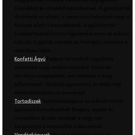
vagy párnák, amelyek különböző anyagokból,
formákból és színekből készülhetnek. A gyűrűtartók
díszíthetik az oltárt, a ceremónia helyszínét vagy a
fotózás alatt is használhatók. A gyűrűtartók
kiválasztásánál fontos figyelembe venni az esküvő
stílusát, a gyűrűk méretét és formáját, valamint a
személyes ízlést.
Konfetti Ágyú
Fedezd fel konfetti ágyúinkat
esküvődre vagy rendezvényeidre! Színes és
látványos meglepetés, ami feldobja a nagy
pillanatokat. Vásárolj egyszerűen, és tedd még
emlékezetesebbé az eseményt!
Tortadíszek
Tedd különlegessé az esküvői tortát
gyönyörű tortadíszekkel! Elegáns, egyedi és
romantikus díszek, amelyek a nagy nap
fénypontjává varázsolják a desszertet.