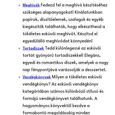
Fedezd fel a meghívó készítéséhez
Meghívók
szükséges alapanyagokat! Kínálatunkban
papírok, díszítőelemek, szalagok és egyéb
kiegészítők találhatók, hogy elkészíthesd a
tökéletes esküvői meghívót. Készítsd el
egyedülálló meghívódat könnyedén!
Tedd különlegessé az esküvői
Tortadíszek
tortát gyönyörű tortadíszekkel! Elegáns,
egyedi és romantikus díszek, amelyek a nagy
nap fénypontjává varázsolják a desszertet.
Milyen a tökéletes esküvői
Vendégkönyvek
vendégkönyv? Az esküvői vendégkönyv
kategóriában számos különböző stílusú és
formájú vendégkönyvet találhatunk. A
hagyományos könyvektől kezdve a
formabontó megoldásokig minden