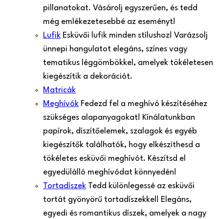
pillanatokat. Vásárolj egyszerűen, és tedd
még emlékezetesebbé az eseményt!
Lufik
Esküvői lufik minden stílushoz! Varázsolj
ünnepi hangulatot elegáns, színes vagy
tematikus léggömbökkel, amelyek tökéletesen
kiegészítik a dekorációt.
Matricák
Meghívók
Fedezd fel a meghívó készítéséhez
szükséges alapanyagokat! Kínálatunkban
papírok, díszítőelemek, szalagok és egyéb
kiegészítők találhatók, hogy elkészíthesd a
tökéletes esküvői meghívót. Készítsd el
egyedülálló meghívódat könnyedén!
Tortadíszek
Tedd különlegessé az esküvői
tortát gyönyörű tortadíszekkel! Elegáns,
egyedi és romantikus díszek, amelyek a nagy