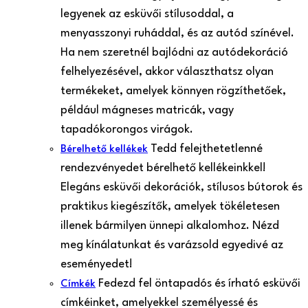
legyenek az esküvői stílusoddal, a
menyasszonyi ruháddal, és az autód színével.
Ha nem szeretnél bajlódni az autódekoráció
felhelyezésével, akkor választhatsz olyan
termékeket, amelyek könnyen rögzíthetőek,
például mágneses matricák, vagy
tapadókorongos virágok.
Tedd felejthetetlenné
Bérelhető kellékek
rendezvényedet bérelhető kellékeinkkel!
Elegáns esküvői dekorációk, stílusos bútorok és
praktikus kiegészítők, amelyek tökéletesen
illenek bármilyen ünnepi alkalomhoz. Nézd
meg kínálatunkat és varázsold egyedivé az
eseményedet!
Fedezd fel öntapadós és írható esküvői
Címkék
címkéinket, amelyekkel személyessé és