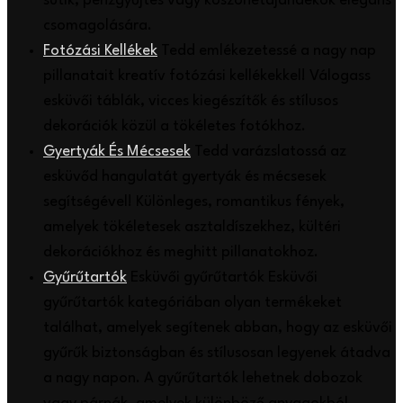
sütik, pénzgyűjtés vagy köszönetajándékok elegáns
csomagolására.
Fotózási Kellékek
Tedd emlékezetessé a nagy nap
pillanatait kreatív fotózási kellékekkel! Válogass
esküvői táblák, vicces kiegészítők és stílusos
dekorációk közül a tökéletes fotókhoz.
Gyertyák És Mécsesek
Tedd varázslatossá az
esküvőd hangulatát gyertyák és mécsesek
segítségével! Különleges, romantikus fények,
amelyek tökéletesek asztaldíszekhez, kültéri
dekorációkhoz és meghitt pillanatokhoz.
Gyűrűtartók
Esküvői gyűrűtartók Esküvői
gyűrűtartók kategóriában olyan termékeket
találhat, amelyek segítenek abban, hogy az esküvői
gyűrűk biztonságban és stílusosan legyenek átadva
a nagy napon. A gyűrűtartók lehetnek dobozok