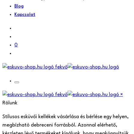
Blog
Kapcsolat
0
×
Rólunk
Stílusos esküvői kellékek vásárlása és bérlése egy helyen,
megbízható debreceni forrásból. Azonnal elérhető,
készleten lévő termékeket kínálunk, hogy megkönnyítsük