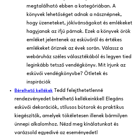
megtalálható ebben a kategóriában. A
könyvek lehetőséget adnak a násznépnek,
hogy üzeneteket, jókívánságokat és emlékeket
hagyjanak az ifjú párnak. Ezek a könyvek örök
emléket jelentenek az esküvőről és értékes
emlékeket őriznek az évek során. Válassz a
webáruház széles választékából és legyen tied
leginkább tetsző vendégkönyv. Mit írjunk az
esküvői vendégkönyvbe? Ötletek és
inspirációk
Tedd felejthetetlenné
Bérelhető kellékek
rendezvényedet bérelhető kellékeinkkel! Elegáns
esküvői dekorációk, stílusos bútorok és praktikus
kiegészítők, amelyek tökéletesen illenek bármilyen
ünnepi alkalomhoz. Nézd meg kínálatunkat és
varázsold egyedivé az eseményedet!