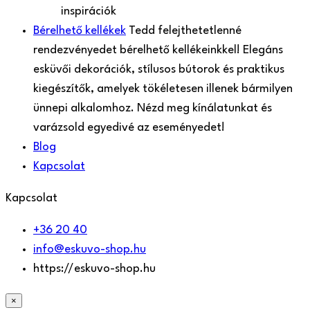
inspirációk
Bérelhető kellékek
Tedd felejthetetlenné
rendezvényedet bérelhető kellékeinkkel! Elegáns
esküvői dekorációk, stílusos bútorok és praktikus
kiegészítők, amelyek tökéletesen illenek bármilyen
ünnepi alkalomhoz. Nézd meg kínálatunkat és
varázsold egyedivé az eseményedet!
Blog
Kapcsolat
Kapcsolat
+36 20 40
info@eskuvo-shop.hu
https://eskuvo-shop.hu
×