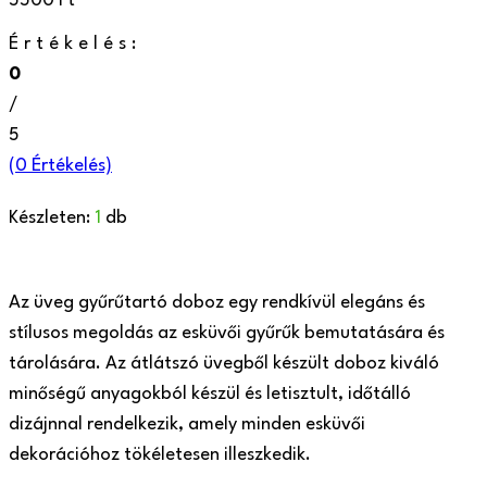
5500
Ft
Értékelés:
0
/
5
(
0
Értékelés)
Készleten:
1
db
Az üveg gyűrűtartó doboz egy rendkívül elegáns és
stílusos megoldás az esküvői gyűrűk bemutatására és
tárolására. Az átlátszó üvegből készült doboz kiváló
minőségű anyagokból készül és letisztult, időtálló
dizájnnal rendelkezik, amely minden esküvői
dekorációhoz tökéletesen illeszkedik.