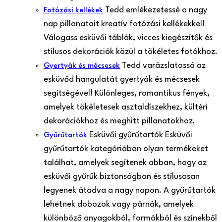
Tedd emlékezetessé a nagy
Fotózási kellékek
nap pillanatait kreatív fotózási kellékekkel!
Válogass esküvői táblák, vicces kiegészítők és
stílusos dekorációk közül a tökéletes fotókhoz.
Tedd varázslatossá az
Gyertyák és mécsesek
esküvőd hangulatát gyertyák és mécsesek
segítségével! Különleges, romantikus fények,
amelyek tökéletesek asztaldíszekhez, kültéri
dekorációkhoz és meghitt pillanatokhoz.
Esküvői gyűrűtartók Esküvői
Gyűrűtartók
gyűrűtartók kategóriában olyan termékeket
találhat, amelyek segítenek abban, hogy az
esküvői gyűrűk biztonságban és stílusosan
legyenek átadva a nagy napon. A gyűrűtartók
lehetnek dobozok vagy párnák, amelyek
különböző anyagokból, formákból és színekből