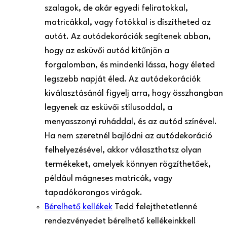
szalagok, de akár egyedi feliratokkal,
matricákkal, vagy fotókkal is díszítheted az
autót. Az autódekorációk segítenek abban,
hogy az esküvői autód kitűnjön a
forgalomban, és mindenki lássa, hogy életed
legszebb napját éled. Az autódekorációk
kiválasztásánál figyelj arra, hogy összhangban
legyenek az esküvői stílusoddal, a
menyasszonyi ruháddal, és az autód színével.
Ha nem szeretnél bajlódni az autódekoráció
felhelyezésével, akkor választhatsz olyan
termékeket, amelyek könnyen rögzíthetőek,
például mágneses matricák, vagy
tapadókorongos virágok.
Bérelhető kellékek
Tedd felejthetetlenné
rendezvényedet bérelhető kellékeinkkel!