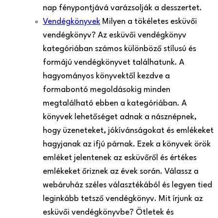
nap fénypontjává varázsolják a desszertet.
Vendégkönyvek
Milyen a tökéletes esküvői
vendégkönyv? Az esküvői vendégkönyv
kategóriában számos különböző stílusú és
formájú vendégkönyvet találhatunk. A
hagyományos könyvektől kezdve a
formabontó megoldásokig minden
megtalálható ebben a kategóriában. A
könyvek lehetőséget adnak a násznépnek,
hogy üzeneteket, jókívánságokat és emlékeket
hagyjanak az ifjú párnak. Ezek a könyvek örök
emléket jelentenek az esküvőről és értékes
emlékeket őriznek az évek során. Válassz a
webáruház széles választékából és legyen tied
leginkább tetsző vendégkönyv. Mit írjunk az
esküvői vendégkönyvbe? Ötletek és