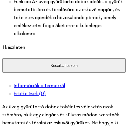
Funkció: Az üveg gyűrűtartó doboz ideális a gyűrűk
bemutatására és tárolására az esküvő napján, és
tökéletes ajándék a házasulandó párnak, amely
emlékeztetni fogja őket erre a különleges
alkalomra.
1 készleten
Üveg
Kosárba teszem
gyűrűtartó
doboz
mennyiség
Információk a termékről
Értékelések
(0)
Az üveg gyűrűtartó doboz tökéletes választás azok
számára, akik egy elegáns és stílusos módon szeretnék
bemutatni és tárolni az esküvői gyűrűket. Ne hagyja ki