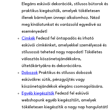
Elegáns esküvői dekorációk, stílusos bútorok és
praktikus kiegészítők, amelyek tökéletesen
illenek bármilyen ünnepi alkalomhoz. Nézd
meg kínálatunkat és varázsold egyedivé az
eseményedet!
Címkék
Fedezd fel öntapadós és írható
esküvői címkéinket, amelyekkel személyessé és
stílusossá teheted nagy napodat! Tökéletes
választás köszönetajándékokra,
ültetőkártyákra és dekorációkra.
Dobozok
Praktikus és stílusos dobozok
esküvőkre: sütik, pénzgyűjtés vagy
köszönetajándékok elegáns csomagolására.
Egyéb kiegészítők
Fedezd fel esküvői
webshopunk egyéb kiegészítőit, amelyek
tökéletesen kiegészítik a nagy nap hangulatát!