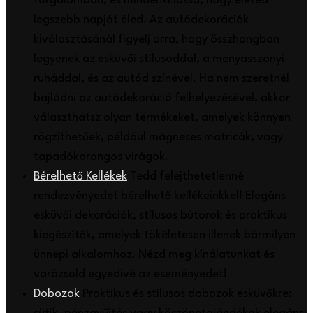
forgalomban, és mindenki lássa, hogy életed
legszebb napját éled. Az autódekorációk
kiválasztásánál figyelj arra, hogy összhangban
legyenek az esküvői stílusoddal, a menyasszonyi
ruháddal, és az autód színével. Ha nem szeretnél
bajlódni az autódekoráció felhelyezésével, akkor
választhatsz olyan termékeket, amelyek könnyen
rögzíthetőek, például mágneses matricák, vagy
tapadókorongos virágok.
Bérelhető Kellékek
Tedd felejthetetlenné
rendezvényedet bérelhető kellékeinkkel! Elegáns
esküvői dekorációk, stílusos bútorok és praktikus
kiegészítők, amelyek tökéletesen illenek bármilyen
ünnepi alkalomhoz. Nézd meg kínálatunkat és
varázsold egyedivé az eseményedet!
Dobozok
Praktikus és stílusos dobozok esküvőkre: