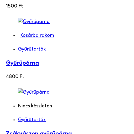
1500
Ft
Kosárba rakom
Gyűrűtartók
Gyűrűpárna
4800
Ft
Nincs készleten
Gyűrűtartók
Zsákvászon gyűrűpárna