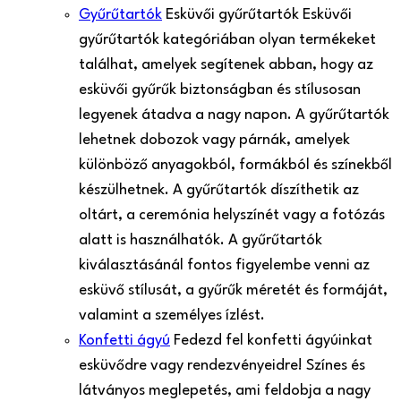
Gyűrűtartók
Esküvői gyűrűtartók Esküvői
gyűrűtartók kategóriában olyan termékeket
találhat, amelyek segítenek abban, hogy az
esküvői gyűrűk biztonságban és stílusosan
legyenek átadva a nagy napon. A gyűrűtartók
lehetnek dobozok vagy párnák, amelyek
különböző anyagokból, formákból és színekből
készülhetnek. A gyűrűtartók díszíthetik az
oltárt, a ceremónia helyszínét vagy a fotózás
alatt is használhatók. A gyűrűtartók
kiválasztásánál fontos figyelembe venni az
esküvő stílusát, a gyűrűk méretét és formáját,
valamint a személyes ízlést.
Konfetti ágyú
Fedezd fel konfetti ágyúinkat
esküvődre vagy rendezvényeidre! Színes és
látványos meglepetés, ami feldobja a nagy