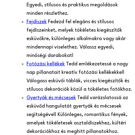
Egyedi, stílusos és praktikus megoldások
minden részlethez.
Fejdíszek
Fedezd fel elegáns és stílusos
fejdíszeinket, melyek tökéletes kiegészítők
esküvőkre, különleges alkalmakra vagy akár
mindennapi viselethez. Válassz egyedi,
minőségi darabokat!
Fotózási kellékek
Tedd emlékezetessé a nagy
nap pillanatait kreatív fotózási kellékekkel!
Válogass esküvői táblák, vicces kiegészítők és
stílusos dekorációk közül a tökéletes fotókhoz.
Gyertyák és mécsesek
Tedd varázslatossá az
esküvőd hangulatát gyertyák és mécsesek
segítségével! Különleges, romantikus fények,
amelyek tökéletesek asztaldíszekhez, kültéri
dekorációkhoz és meghitt pillanatokhoz.