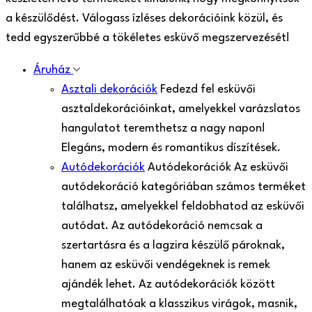
a készülődést. Válogass ízléses dekorációink közül, és
tedd egyszerűbbé a tökéletes esküvő megszervezését!
Áruház
Asztali dekorációk
Fedezd fel esküvői
asztaldekorációinkat, amelyekkel varázslatos
hangulatot teremthetsz a nagy napon!
Elegáns, modern és romantikus díszítések.
Autódekorációk
Autódekorációk Az esküvői
autódekoráció kategóriában számos terméket
találhatsz, amelyekkel feldobhatod az esküvői
autódat. Az autódekoráció nemcsak a
szertartásra és a lagzira készülő pároknak,
hanem az esküvői vendégeknek is remek
ajándék lehet. Az autódekorációk között
megtalálhatóak a klasszikus virágok, masnik,