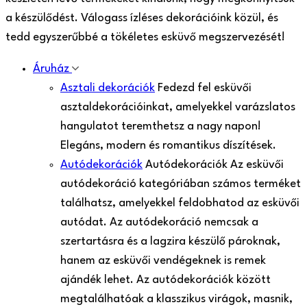
a készülődést. Válogass ízléses dekorációink közül, és
tedd egyszerűbbé a tökéletes esküvő megszervezését!
Áruház
Asztali dekorációk
Fedezd fel esküvői
asztaldekorációinkat, amelyekkel varázslatos
hangulatot teremthetsz a nagy napon!
Elegáns, modern és romantikus díszítések.
Autódekorációk
Autódekorációk Az esküvői
autódekoráció kategóriában számos terméket
találhatsz, amelyekkel feldobhatod az esküvői
autódat. Az autódekoráció nemcsak a
szertartásra és a lagzira készülő pároknak,
hanem az esküvői vendégeknek is remek
ajándék lehet. Az autódekorációk között
megtalálhatóak a klasszikus virágok, masnik,