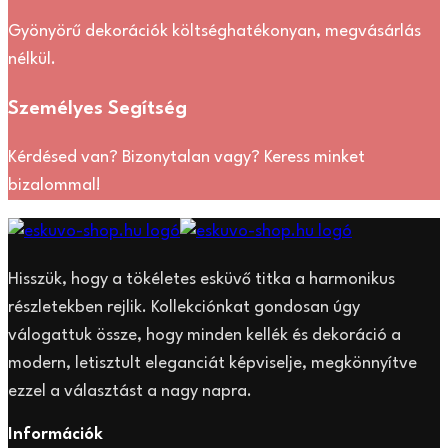
Gyönyörű dekorációk költséghatékonyan, megvásárlás
nélkül.
Személyes Segítség
Kérdésed van? Bizonytalan vagy? Keress minket
bizalommal!
Hisszük, hogy a tökéletes esküvő titka a harmonikus
részletekben rejlik. Kollekciónkat gondosan úgy
válogattuk össze, hogy minden kellék és dekoráció a
modern, letisztult eleganciát képviselje, megkönnyítve
ezzel a választást a nagy napra.
Információk