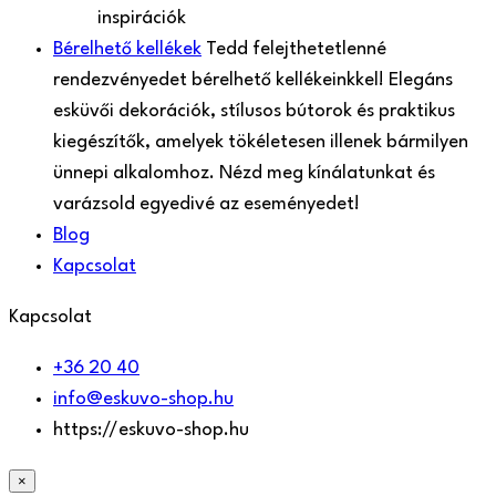
inspirációk
Bérelhető kellékek
Tedd felejthetetlenné
rendezvényedet bérelhető kellékeinkkel! Elegáns
esküvői dekorációk, stílusos bútorok és praktikus
kiegészítők, amelyek tökéletesen illenek bármilyen
ünnepi alkalomhoz. Nézd meg kínálatunkat és
varázsold egyedivé az eseményedet!
Blog
Kapcsolat
Kapcsolat
+36 20 40
info@eskuvo-shop.hu
https://eskuvo-shop.hu
×