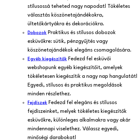
stílusossá teheted nagy napodat! Tökéletes
választás köszönetajándékokra,
ültetőkártyákra és dekorációkra.
Praktikus és stílusos dobozok
Dobozok
esküvőkre: sütik, pénzgyűjtés vagy
köszönetajándékok elegáns csomagolására.
Fedezd fel esküvői
Egyéb kiegészítők
webshopunk egyéb kiegészítőit, amelyek
tökéletesen kiegészítik a nagy nap hangulatát!
Egyedi, stílusos és praktikus megoldások
minden részlethez.
Fedezd fel elegáns és stílusos
Fejdíszek
fejdíszeinket, melyek tökéletes kiegészítők
esküvőkre, különleges alkalmakra vagy akár
mindennapi viselethez. Válassz egyedi,
minőségi darabokat!