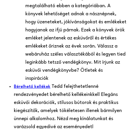
megtalálható ebben a kategóriában. A
könyvek lehetőséget adnak a násznépnek,
hogy üzeneteket, jókívánságokat és emlékeket
hagyjanak az ifjú párnak. Ezek a könyvek örök
emléket jelentenek az esküvőről és értékes
emlékeket őriznek az évek során. Válassz a
webáruház széles választékából és legyen tied
leginkább tetsző vendégkönyv. Mit írjunk az
esküvői vendégkönyvbe? Ötletek és
inspirációk
Tedd felejthetetlenné
Bérelhető kellékek
rendezvényedet bérelhető kellékeinkkel! Elegáns
esküvői dekorációk, stílusos bútorok és praktikus
kiegészítők, amelyek tökéletesen illenek bármilyen
ünnepi alkalomhoz. Nézd meg kínálatunkat és
varázsold egyedivé az eseményedet!