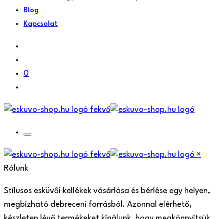
Blog
Kapcsolat
0
×
Rólunk
Stílusos esküvői kellékek vásárlása és bérlése egy helyen,
megbízható debreceni forrásból. Azonnal elérhető,
készleten lévő termékeket kínálunk, hogy megkönnyítsük