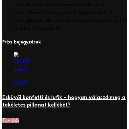
az évek során. Válassz a webáruház széles
választékából és legyen tied leginkább tetsző
vendégkönyv. Mit írjunk az esküvői vendégkönyvbe?
Ötletek és inspirációk
Friss bejegyzések
Egyéb
Esküvői konfetti és lufik – hogyan válaszd meg a
tökéletes pillanat kellékét?
Tovább