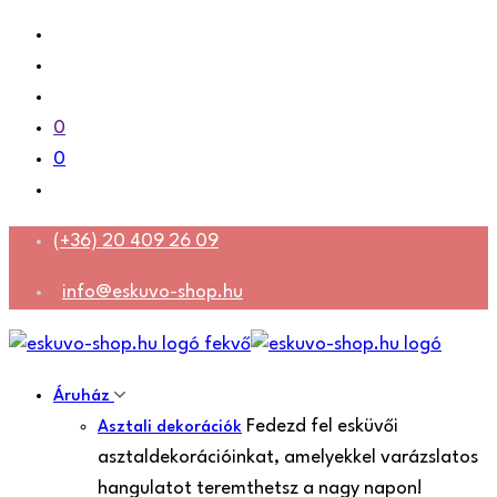
0
0
(+36) 20 409 26 09
info@eskuvo-shop.hu
Áruház
Fedezd fel esküvői
Asztali dekorációk
asztaldekorációinkat, amelyekkel varázslatos
hangulatot teremthetsz a nagy napon!