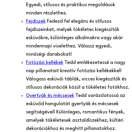
Egyedi, stílusos és praktikus megoldások
minden részlethez.
Fejdíszek
Fedezd fel elegáns és stílusos
fejdíszeinket, melyek tökéletes kiegészítők
esküvőkre, különleges alkalmakra vagy akár
mindennapi viselethez. Válassz egyedi,
minőségi darabokat!
Fotózási kellékek
Tedd emlékezetessé a nagy
nap pillanatait kreatív fotózási kellékekkel!
Válogass esküvői táblák, vicces kiegészítők és
stílusos dekorációk közül a tökéletes fotókhoz.
Gyertyák és mécsesek
Tedd varázslatossá az
esküvőd hangulatát gyertyák és mécsesek
segítségével! Különleges, romantikus fények,
amelyek tökéletesek asztaldíszekhez, kültéri
dekorációkhoz és meghitt pillanatokhoz.