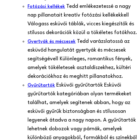
Tedd emlékezetessé a nagy
Fotózási kellékek
nap pillanatait kreatív fotózási kellékekkel!
Válogass esküvői táblák, vicces kiegészítők és
stílusos dekorációk közül a tökéletes fotókhoz.
Tedd varázslatossá az
Gyertyák és mécsesek
esküvőd hangulatát gyertyák és mécsesek
segítségével! Különleges, romantikus fények,
amelyek tökéletesek asztaldíszekhez, kültéri
dekorációkhoz és meghitt pillanatokhoz.
Esküvői gyűrűtartók Esküvői
Gyűrűtartók
gyűrűtartók kategóriában olyan termékeket
találhat, amelyek segítenek abban, hogy az
esküvői gyűrűk biztonságban és stílusosan
legyenek átadva a nagy napon. A gyűrűtartók
lehetnek dobozok vagy párnák, amelyek
különböző anyagokból, formákból és színekből