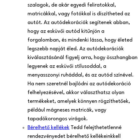
szalagok, de akár egyedi feliratokkal,
matricákkal, vagy fotókkal is díszítheted az
autót. Az autódekorációk segítenek abban,
hogy az esküvői autód kitűnjön a
forgalomban, és mindenki lássa, hogy életed
legszebb napját éled. Az autódekorációk
kiválasztásánál figyelj arra, hogy összhangban
legyenek az esküvői stílusoddal, a
menyasszonyi ruháddal, és az autód színével.
Ha nem szeretnél bajlódni az autódekoráció
felhelyezésével, akkor választhatsz olyan
termékeket, amelyek könnyen rögzíthetőek,
például mágneses matricák, vagy
tapadókorongos virágok.
Bérelhető kellékek
Tedd felejthetetlenné
rendezvényedet bérelhető kellékeinkkel!