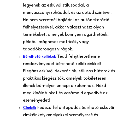
legyenek az esküvői stílusoddal, a
menyasszonyi ruháddal, és az autód színével.
Ha nem szeretnél bajlódni az autódekoráció
felhelyezésével, akkor választhatsz olyan
termékeket, amelyek könnyen rögzíthetőek,
például mágneses matricák, vagy
tapadókorongos virágok.
Tedd felejthetetlenné
Bérelhető kellékek
rendezvényedet bérelhető kellékeinkkel!
Elegáns esküvői dekorációk, stílusos bútorok és
praktikus kiegészítők, amelyek tökéletesen
illenek bármilyen ünnepi alkalomhoz. Nézd
meg kínálatunkat és varázsold egyedivé az
eseményedet!
Fedezd fel öntapadós és írható esküvői
Címkék
címkéinket, amelyekkel személyessé és