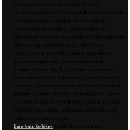
vendégeknek is remek ajándék lehet. Az
autódekorációk között megtalálhatóak a klasszikus
virágok, masnik, szalagok, de akár egyedi
feliratokkal, matricákkal, vagy fotókkal is
díszítheted az autót. Az autódekorációk segítenek
abban, hogy az esküvői autód kitűnjön a
forgalomban, és mindenki lássa, hogy életed
legszebb napját éled. Az autódekorációk
kiválasztásánál figyelj arra, hogy összhangban
legyenek az esküvői stílusoddal, a menyasszonyi
ruháddal, és az autód színével. Ha nem szeretnél
bajlódni az autódekoráció felhelyezésével, akkor
választhatsz olyan termékeket, amelyek könnyen
rögzíthetőek, például mágneses matricák, vagy
tapadókorongos virágok.
Bérelhető Kellékek
Tedd felejthetetlenné