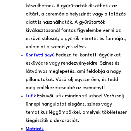
készülhetnek. A gyűrűtartók díszíthetik az
oltárt, a ceremónia helyszínét vagy a fotózás
alatt is használhatók. A gyűrűtartók
kiválasztásánál fontos figyelembe venni az
esküvő stílusát, a gyűrűk méretét és formáját,
valamint a személyes ízlést.
Fedezd fel konfetti ágyúinkat
Konfetti ágyú
esküvődre vagy rendezvényeidre! Színes és
látványos meglepetés, ami feldobja a nagy
pillanatokat. Vásárolj egyszerűen, és tedd
még emlékezetesebbé az eseményt!
Esküvői lufik minden stílushoz! Varázsolj
Lufik
ünnepi hangulatot elegáns, színes vagy
tematikus léggömbökkel, amelyek tökéletesen
kiegészítik a dekorációt.
Matricák