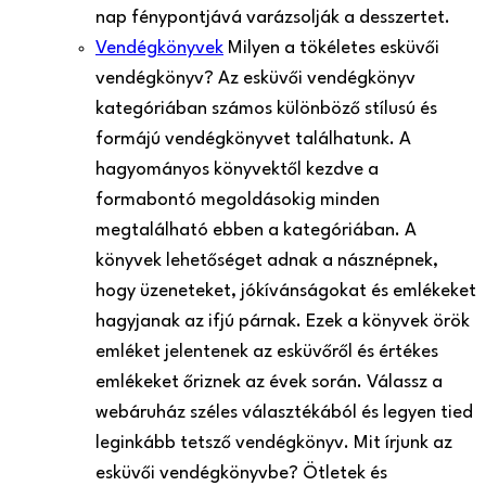
nap fénypontjává varázsolják a desszertet.
Vendégkönyvek
Milyen a tökéletes esküvői
vendégkönyv? Az esküvői vendégkönyv
kategóriában számos különböző stílusú és
formájú vendégkönyvet találhatunk. A
hagyományos könyvektől kezdve a
formabontó megoldásokig minden
megtalálható ebben a kategóriában. A
könyvek lehetőséget adnak a násznépnek,
hogy üzeneteket, jókívánságokat és emlékeket
hagyjanak az ifjú párnak. Ezek a könyvek örök
emléket jelentenek az esküvőről és értékes
emlékeket őriznek az évek során. Válassz a
webáruház széles választékából és legyen tied
leginkább tetsző vendégkönyv. Mit írjunk az
esküvői vendégkönyvbe? Ötletek és