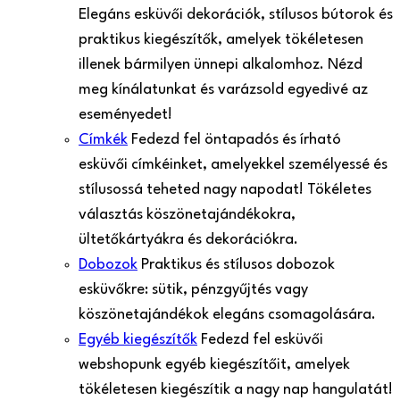
Elegáns esküvői dekorációk, stílusos bútorok és
praktikus kiegészítők, amelyek tökéletesen
illenek bármilyen ünnepi alkalomhoz. Nézd
meg kínálatunkat és varázsold egyedivé az
eseményedet!
Címkék
Fedezd fel öntapadós és írható
esküvői címkéinket, amelyekkel személyessé és
stílusossá teheted nagy napodat! Tökéletes
választás köszönetajándékokra,
ültetőkártyákra és dekorációkra.
Dobozok
Praktikus és stílusos dobozok
esküvőkre: sütik, pénzgyűjtés vagy
köszönetajándékok elegáns csomagolására.
Egyéb kiegészítők
Fedezd fel esküvői
webshopunk egyéb kiegészítőit, amelyek
tökéletesen kiegészítik a nagy nap hangulatát!