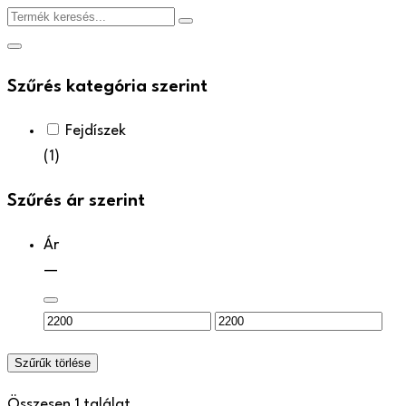
Termék
keresés...
Szűrés kategória szerint
Fejdíszek
(1)
Szűrés ár szerint
Ár
—
Szűrűk törlése
Összesen 1 találat