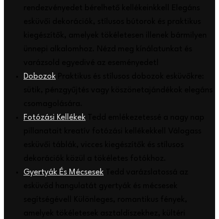
rendezvényedet bérelhető kellékeinkkel! Elegáns
esküvői dekorációk, stílusos bútorok és praktikus
kiegészítők, amelyek tökéletesen illenek bármilyen
ünnepi alkalomhoz. Nézd meg kínálatunkat és
varázsold egyedivé az eseményedet!
Dobozok
Praktikus és stílusos dobozok esküvőkre:
sütik, pénzgyűjtés vagy köszönetajándékok elegáns
csomagolására.
Fotózási Kellékek
Tedd emlékezetessé a nagy nap
pillanatait kreatív fotózási kellékekkel! Válogass
esküvői táblák, vicces kiegészítők és stílusos
dekorációk közül a tökéletes fotókhoz.
Gyertyák És Mécsesek
Tedd varázslatossá az
esküvőd hangulatát gyertyák és mécsesek
segítségével! Különleges, romantikus fények,
amelyek tökéletesek asztaldíszekhez, kültéri