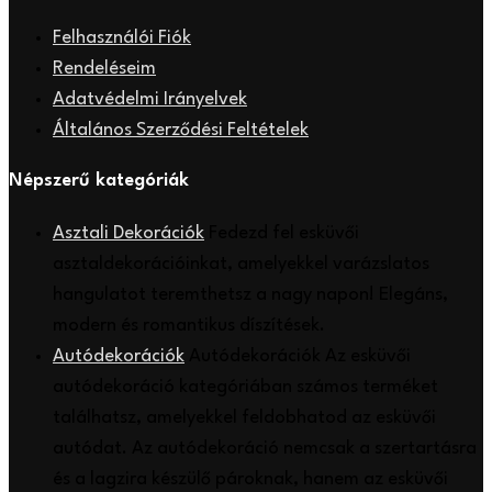
Felhasználói Fiók
Rendeléseim
Adatvédelmi Irányelvek
Általános Szerződési Feltételek
Népszerű kategóriák
Asztali Dekorációk
Fedezd fel esküvői
asztaldekorációinkat, amelyekkel varázslatos
hangulatot teremthetsz a nagy napon! Elegáns,
modern és romantikus díszítések.
Autódekorációk
Autódekorációk Az esküvői
autódekoráció kategóriában számos terméket
találhatsz, amelyekkel feldobhatod az esküvői
autódat. Az autódekoráció nemcsak a szertartásra
és a lagzira készülő pároknak, hanem az esküvői