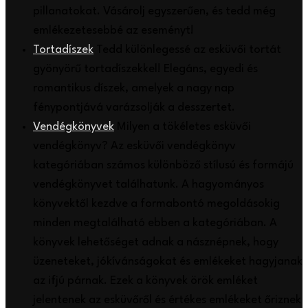
pillanatokat. Vásárolj egyszerűen, és tedd még
emlékezetesebbé az eseményt!
Tortadíszek
Tedd különlegessé az esküvői tortát
gyönyörű tortadíszekkel! Elegáns, egyedi és
romantikus díszek, amelyek a nagy nap
fénypontjává varázsolják a desszertet.
Vendégkönyvek
Milyen a tökéletes esküvői
vendégkönyv? Az esküvői vendégkönyv
kategóriában számos különböző stílusú és formájú
vendégkönyvet találhatunk. A hagyományos
könyvektől kezdve a formabontó megoldásokig
minden megtalálható ebben a kategóriában. A
könyvek lehetőséget adnak a násznépnek, hogy
üzeneteket, jókívánságokat és emlékeket hagyjanak
az ifjú párnak. Ezek a könyvek örök emléket
jelentenek az esküvőről és értékes emlékeket őriznek