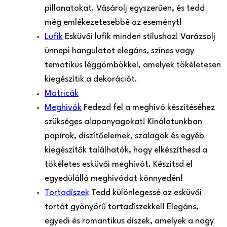
pillanatokat. Vásárolj egyszerűen, és tedd
még emlékezetesebbé az eseményt!
Lufik
Esküvői lufik minden stílushoz! Varázsolj
ünnepi hangulatot elegáns, színes vagy
tematikus léggömbökkel, amelyek tökéletesen
kiegészítik a dekorációt.
Matricák
Meghívók
Fedezd fel a meghívó készítéséhez
szükséges alapanyagokat! Kínálatunkban
papírok, díszítőelemek, szalagok és egyéb
kiegészítők találhatók, hogy elkészíthesd a
tökéletes esküvői meghívót. Készítsd el
egyedülálló meghívódat könnyedén!
Tortadíszek
Tedd különlegessé az esküvői
tortát gyönyörű tortadíszekkel! Elegáns,
egyedi és romantikus díszek, amelyek a nagy