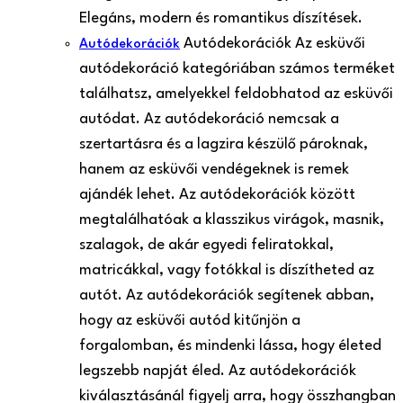
Elegáns, modern és romantikus díszítések.
Autódekorációk Az esküvői
Autódekorációk
autódekoráció kategóriában számos terméket
találhatsz, amelyekkel feldobhatod az esküvői
autódat. Az autódekoráció nemcsak a
szertartásra és a lagzira készülő pároknak,
hanem az esküvői vendégeknek is remek
ajándék lehet. Az autódekorációk között
megtalálhatóak a klasszikus virágok, masnik,
szalagok, de akár egyedi feliratokkal,
matricákkal, vagy fotókkal is díszítheted az
autót. Az autódekorációk segítenek abban,
hogy az esküvői autód kitűnjön a
forgalomban, és mindenki lássa, hogy életed
legszebb napját éled. Az autódekorációk
kiválasztásánál figyelj arra, hogy összhangban