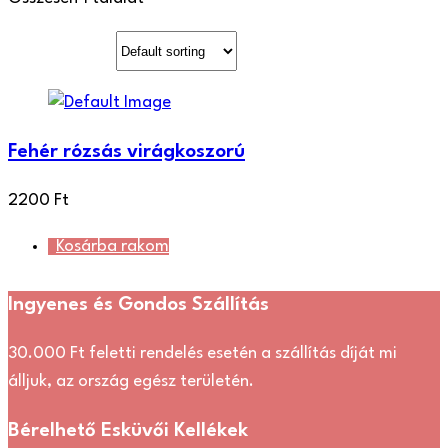
Fehér rózsás virágkoszorú
2200
Ft
Kosárba rakom
Ingyenes és Gondos Szállítás
30.000 Ft feletti rendelés esetén a szállítás díját mi
álljuk, az ország egész területén.
Bérelhető Esküvői Kellékek