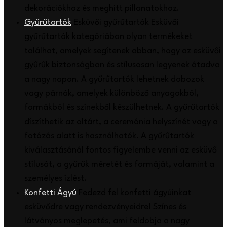
dekorációkhoz és meghitt pillanatokhoz.
Gyűrűtartók
Esküvői gyűrűtartók Esküvői
gyűrűtartók kategóriában olyan termékeket
találhat, amelyek segítenek abban, hogy az esküvői
gyűrűk biztonságban és stílusosan legyenek átadva
a nagy napon. A gyűrűtartók lehetnek dobozok
vagy párnák, amelyek különböző anyagokból,
formákból és színekből készülhetnek. A gyűrűtartók
díszíthetik az oltárt, a ceremónia helyszínét vagy a
fotózás alatt is használhatók. A gyűrűtartók
kiválasztásánál fontos figyelembe venni az esküvő
stílusát, a gyűrűk méretét és formáját, valamint a
személyes ízlést.
Konfetti Ágyú
Fedezd fel konfetti ágyúinkat
esküvődre vagy rendezvényeidre! Színes és
látványos meglepetés, ami feldobja a nagy