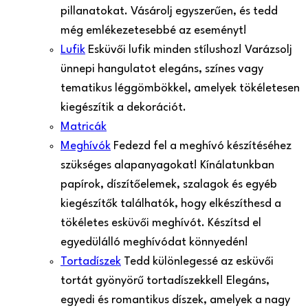
pillanatokat. Vásárolj egyszerűen, és tedd
még emlékezetesebbé az eseményt!
Lufik
Esküvői lufik minden stílushoz! Varázsolj
ünnepi hangulatot elegáns, színes vagy
tematikus léggömbökkel, amelyek tökéletesen
kiegészítik a dekorációt.
Matricák
Meghívók
Fedezd fel a meghívó készítéséhez
szükséges alapanyagokat! Kínálatunkban
papírok, díszítőelemek, szalagok és egyéb
kiegészítők találhatók, hogy elkészíthesd a
tökéletes esküvői meghívót. Készítsd el
egyedülálló meghívódat könnyedén!
Tortadíszek
Tedd különlegessé az esküvői
tortát gyönyörű tortadíszekkel! Elegáns,
egyedi és romantikus díszek, amelyek a nagy