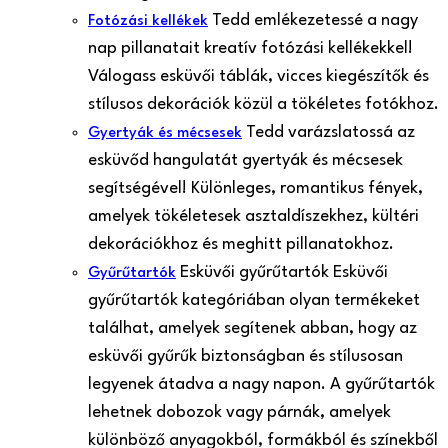
Tedd emlékezetessé a nagy
Fotózási kellékek
nap pillanatait kreatív fotózási kellékekkel!
Válogass esküvői táblák, vicces kiegészítők és
stílusos dekorációk közül a tökéletes fotókhoz.
Tedd varázslatossá az
Gyertyák és mécsesek
esküvőd hangulatát gyertyák és mécsesek
segítségével! Különleges, romantikus fények,
amelyek tökéletesek asztaldíszekhez, kültéri
dekorációkhoz és meghitt pillanatokhoz.
Esküvői gyűrűtartók Esküvői
Gyűrűtartók
gyűrűtartók kategóriában olyan termékeket
találhat, amelyek segítenek abban, hogy az
esküvői gyűrűk biztonságban és stílusosan
legyenek átadva a nagy napon. A gyűrűtartók
lehetnek dobozok vagy párnák, amelyek
különböző anyagokból, formákból és színekből