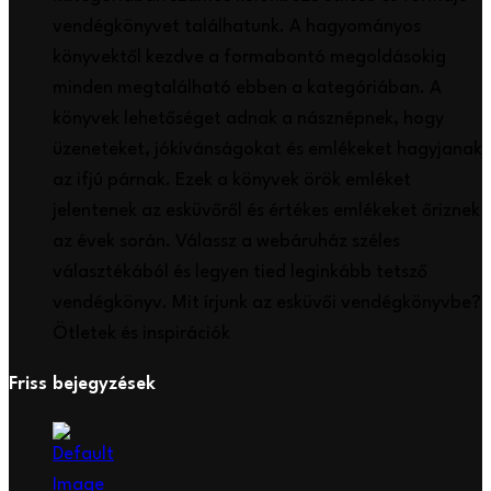
vendégkönyvet találhatunk. A hagyományos
könyvektől kezdve a formabontó megoldásokig
minden megtalálható ebben a kategóriában. A
könyvek lehetőséget adnak a násznépnek, hogy
üzeneteket, jókívánságokat és emlékeket hagyjanak
az ifjú párnak. Ezek a könyvek örök emléket
jelentenek az esküvőről és értékes emlékeket őriznek
az évek során. Válassz a webáruház széles
választékából és legyen tied leginkább tetsző
vendégkönyv. Mit írjunk az esküvői vendégkönyvbe?
Ötletek és inspirációk
Friss bejegyzések