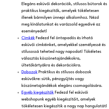
Elegáns esküvői dekorációk, stílusos bútorok és
praktikus kiegészítők, amelyek tökéletesen
illenek bármilyen ünnepi alkalomhoz. Nézd
meg kínálatunkat és varázsold egyedivé az
eseményedet!
Címkék
Fedezd fel öntapadós és írható
esküvői címkéinket, amelyekkel személyessé és
stílusossá teheted nagy napodat! Tökéletes
választás köszönetajándékokra,
ültetőkártyákra és dekorációkra.
Dobozok
Praktikus és stílusos dobozok
esküvőkre: sütik, pénzgyűjtés vagy
köszönetajándékok elegáns csomagolására.
Egyéb kiegészítők
Fedezd fel esküvői
webshopunk egyéb kiegészítőit, amelyek
tökéletesen kiegészítik a nagy nap hangulatát!