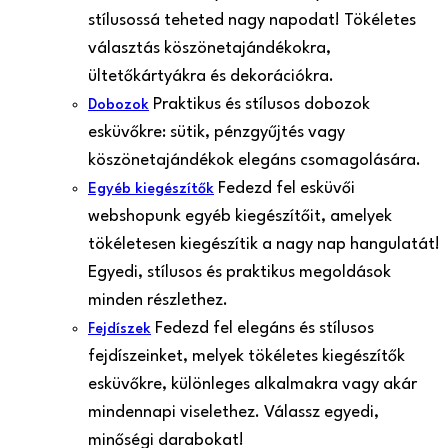
stílusossá teheted nagy napodat! Tökéletes
választás köszönetajándékokra,
ültetőkártyákra és dekorációkra.
Praktikus és stílusos dobozok
Dobozok
esküvőkre: sütik, pénzgyűjtés vagy
köszönetajándékok elegáns csomagolására.
Fedezd fel esküvői
Egyéb kiegészítők
webshopunk egyéb kiegészítőit, amelyek
tökéletesen kiegészítik a nagy nap hangulatát!
Egyedi, stílusos és praktikus megoldások
minden részlethez.
Fedezd fel elegáns és stílusos
Fejdíszek
fejdíszeinket, melyek tökéletes kiegészítők
esküvőkre, különleges alkalmakra vagy akár
mindennapi viselethez. Válassz egyedi,
minőségi darabokat!