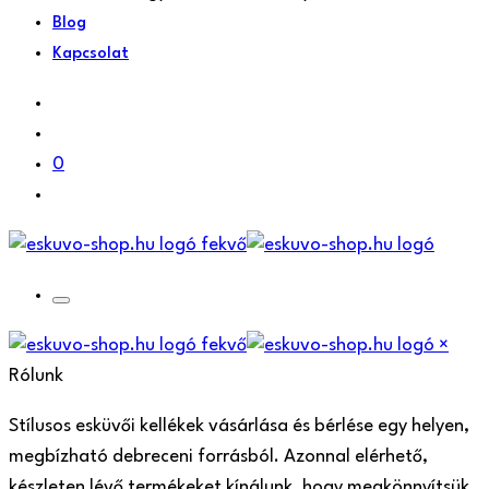
Blog
Kapcsolat
0
×
Rólunk
Stílusos esküvői kellékek vásárlása és bérlése egy helyen,
megbízható debreceni forrásból. Azonnal elérhető,
készleten lévő termékeket kínálunk, hogy megkönnyítsük