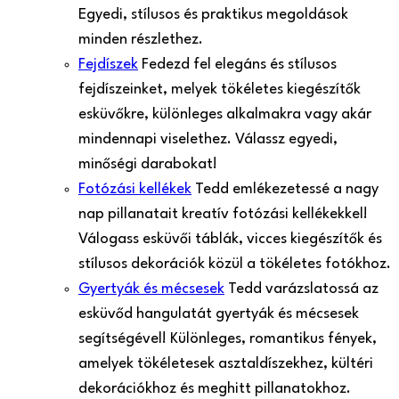
Egyedi, stílusos és praktikus megoldások
minden részlethez.
Fejdíszek
Fedezd fel elegáns és stílusos
fejdíszeinket, melyek tökéletes kiegészítők
esküvőkre, különleges alkalmakra vagy akár
mindennapi viselethez. Válassz egyedi,
minőségi darabokat!
Fotózási kellékek
Tedd emlékezetessé a nagy
nap pillanatait kreatív fotózási kellékekkel!
Válogass esküvői táblák, vicces kiegészítők és
stílusos dekorációk közül a tökéletes fotókhoz.
Gyertyák és mécsesek
Tedd varázslatossá az
esküvőd hangulatát gyertyák és mécsesek
segítségével! Különleges, romantikus fények,
amelyek tökéletesek asztaldíszekhez, kültéri
dekorációkhoz és meghitt pillanatokhoz.