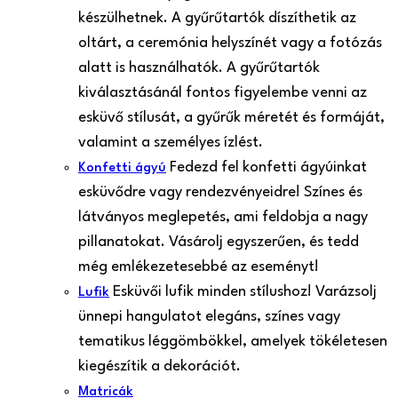
készülhetnek. A gyűrűtartók díszíthetik az
oltárt, a ceremónia helyszínét vagy a fotózás
alatt is használhatók. A gyűrűtartók
kiválasztásánál fontos figyelembe venni az
esküvő stílusát, a gyűrűk méretét és formáját,
valamint a személyes ízlést.
Fedezd fel konfetti ágyúinkat
Konfetti ágyú
esküvődre vagy rendezvényeidre! Színes és
látványos meglepetés, ami feldobja a nagy
pillanatokat. Vásárolj egyszerűen, és tedd
még emlékezetesebbé az eseményt!
Esküvői lufik minden stílushoz! Varázsolj
Lufik
ünnepi hangulatot elegáns, színes vagy
tematikus léggömbökkel, amelyek tökéletesen
kiegészítik a dekorációt.
Matricák