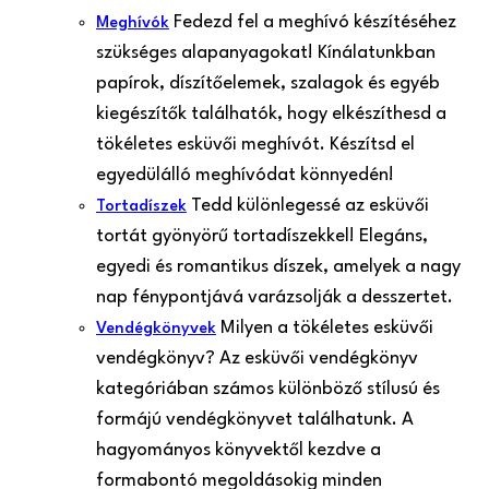
Fedezd fel a meghívó készítéséhez
Meghívók
szükséges alapanyagokat! Kínálatunkban
papírok, díszítőelemek, szalagok és egyéb
kiegészítők találhatók, hogy elkészíthesd a
tökéletes esküvői meghívót. Készítsd el
egyedülálló meghívódat könnyedén!
Tedd különlegessé az esküvői
Tortadíszek
tortát gyönyörű tortadíszekkel! Elegáns,
egyedi és romantikus díszek, amelyek a nagy
nap fénypontjává varázsolják a desszertet.
Milyen a tökéletes esküvői
Vendégkönyvek
vendégkönyv? Az esküvői vendégkönyv
kategóriában számos különböző stílusú és
formájú vendégkönyvet találhatunk. A
hagyományos könyvektől kezdve a
formabontó megoldásokig minden