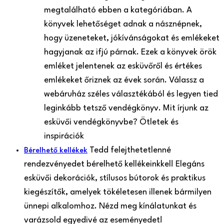
megtalálható ebben a kategóriában. A
könyvek lehetőséget adnak a násznépnek,
hogy üzeneteket, jókívánságokat és emlékeket
hagyjanak az ifjú párnak. Ezek a könyvek örök
emléket jelentenek az esküvőről és értékes
emlékeket őriznek az évek során. Válassz a
webáruház széles választékából és legyen tied
leginkább tetsző vendégkönyv. Mit írjunk az
esküvői vendégkönyvbe? Ötletek és
inspirációk
Tedd felejthetetlenné
Bérelhető kellékek
rendezvényedet bérelhető kellékeinkkel! Elegáns
esküvői dekorációk, stílusos bútorok és praktikus
kiegészítők, amelyek tökéletesen illenek bármilyen
ünnepi alkalomhoz. Nézd meg kínálatunkat és
varázsold egyedivé az eseményedet!