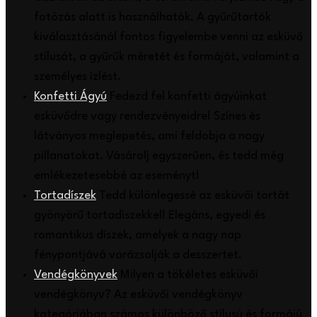
fotózás alatt is használhatók. A gyűrűtartók
kiválasztásánál fontos figyelembe venni az esküvő
stílusát, a gyűrűk méretét és formáját, valamint a
személyes ízlést.
Konfetti Ágyú
Fedezd fel konfetti ágyúinkat
esküvődre vagy rendezvényeidre! Színes és
látványos meglepetés, ami feldobja a nagy
pillanatokat. Vásárolj egyszerűen, és tedd még
emlékezetesebbé az eseményt!
Tortadíszek
Tedd különlegessé az esküvői tortát
gyönyörű tortadíszekkel! Elegáns, egyedi és
romantikus díszek, amelyek a nagy nap
fénypontjává varázsolják a desszertet.
Vendégkönyvek
Milyen a tökéletes esküvői
vendégkönyv? Az esküvői vendégkönyv
kategóriában számos különböző stílusú és formájú