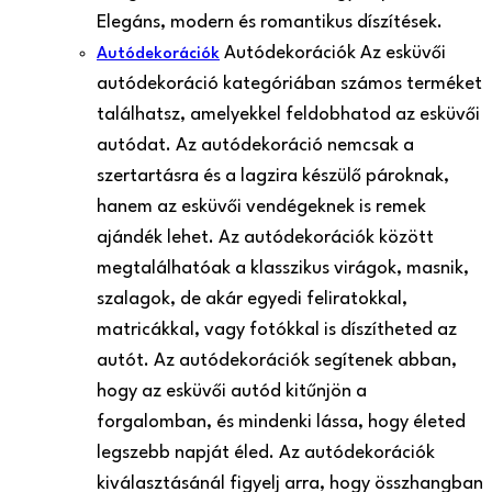
Elegáns, modern és romantikus díszítések.
Autódekorációk Az esküvői
Autódekorációk
autódekoráció kategóriában számos terméket
találhatsz, amelyekkel feldobhatod az esküvői
autódat. Az autódekoráció nemcsak a
szertartásra és a lagzira készülő pároknak,
hanem az esküvői vendégeknek is remek
ajándék lehet. Az autódekorációk között
megtalálhatóak a klasszikus virágok, masnik,
szalagok, de akár egyedi feliratokkal,
matricákkal, vagy fotókkal is díszítheted az
autót. Az autódekorációk segítenek abban,
hogy az esküvői autód kitűnjön a
forgalomban, és mindenki lássa, hogy életed
legszebb napját éled. Az autódekorációk
kiválasztásánál figyelj arra, hogy összhangban