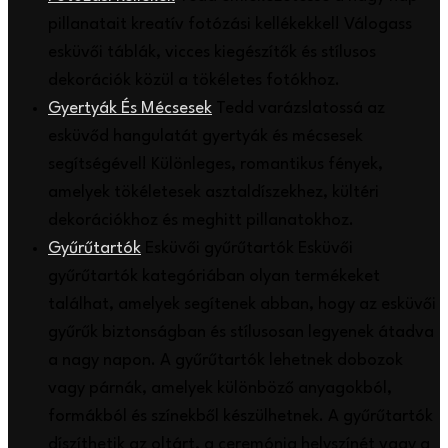
pillanatait kreatív fotózási kellékekkel! Válogass
esküvői táblák, vicces kiegészítők és stílusos
dekorációk közül a tökéletes fotókhoz.
Gyertyák És Mécsesek
Tedd varázslatossá az
esküvőd hangulatát gyertyák és mécsesek
segítségével! Különleges, romantikus fények,
amelyek tökéletesek asztaldíszekhez, kültéri
dekorációkhoz és meghitt pillanatokhoz.
Gyűrűtartók
Esküvői gyűrűtartók Esküvői
gyűrűtartók kategóriában olyan termékeket
találhat, amelyek segítenek abban, hogy az esküvői
gyűrűk biztonságban és stílusosan legyenek átadva
a nagy napon. A gyűrűtartók lehetnek dobozok
vagy párnák, amelyek különböző anyagokból,
formákból és színekből készülhetnek. A gyűrűtartók
díszíthetik az oltárt, a ceremónia helyszínét vagy a