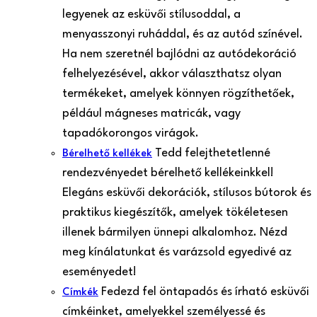
legyenek az esküvői stílusoddal, a
menyasszonyi ruháddal, és az autód színével.
Ha nem szeretnél bajlódni az autódekoráció
felhelyezésével, akkor választhatsz olyan
termékeket, amelyek könnyen rögzíthetőek,
például mágneses matricák, vagy
tapadókorongos virágok.
Tedd felejthetetlenné
Bérelhető kellékek
rendezvényedet bérelhető kellékeinkkel!
Elegáns esküvői dekorációk, stílusos bútorok és
praktikus kiegészítők, amelyek tökéletesen
illenek bármilyen ünnepi alkalomhoz. Nézd
meg kínálatunkat és varázsold egyedivé az
eseményedet!
Fedezd fel öntapadós és írható esküvői
Címkék
címkéinket, amelyekkel személyessé és