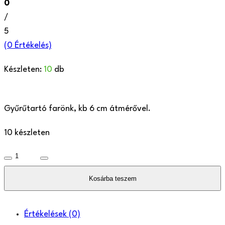
0
/
5
(
0
Értékelés)
Készleten:
10
db
Gyűrűtartó farönk, kb 6 cm átmérővel.
10 készleten
Gyűrűtartó
farönk
Kosárba teszem
mennyiség
Értékelések
(0)