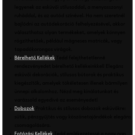
legyenek az esküvői stílusoddal, a menyasszonyi
ruháddal, és az autód színével. Ha nem szeretnél
bajlódni az autódekoráció felhelyezésével, akkor
választhatsz olyan termékeket, amelyek könnyen
rögzíthetőek, például mágneses matricák, vagy
tapadókorongos virágok.
Bérelhető Kellékek
Tedd felejthetetlenné
rendezvényedet bérelhető kellékeinkkel! Elegáns
esküvői dekorációk, stílusos bútorok és praktikus
kiegészítők, amelyek tökéletesen illenek bármilyen
ünnepi alkalomhoz. Nézd meg kínálatunkat és
varázsold egyedivé az eseményedet!
Dobozok
Praktikus és stílusos dobozok esküvőkre:
sütik, pénzgyűjtés vagy köszönetajándékok elegáns
csomagolására.
Fotózási Kellékek
Tedd emlékezetessé a nagy nap