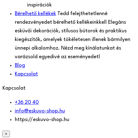
inspirációk
Bérelhető kellékek
Tedd felejthetetlenné
rendezvényedet bérelhető kellékeinkkel! Elegáns
esküvői dekorációk, stílusos bútorok és praktikus
kiegészítők, amelyek tökéletesen illenek bármilyen
ünnepi alkalomhoz. Nézd meg kínálatunkat és
varázsold egyedivé az eseményedet!
Blog
Kapcsolat
Kapcsolat
+36 20 40
info@eskuvo-shop.hu
https://eskuvo-shop.hu
×