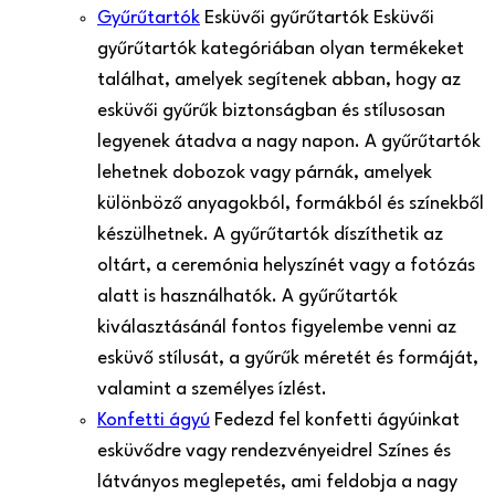
Gyűrűtartók
Esküvői gyűrűtartók Esküvői
gyűrűtartók kategóriában olyan termékeket
találhat, amelyek segítenek abban, hogy az
esküvői gyűrűk biztonságban és stílusosan
legyenek átadva a nagy napon. A gyűrűtartók
lehetnek dobozok vagy párnák, amelyek
különböző anyagokból, formákból és színekből
készülhetnek. A gyűrűtartók díszíthetik az
oltárt, a ceremónia helyszínét vagy a fotózás
alatt is használhatók. A gyűrűtartók
kiválasztásánál fontos figyelembe venni az
esküvő stílusát, a gyűrűk méretét és formáját,
valamint a személyes ízlést.
Konfetti ágyú
Fedezd fel konfetti ágyúinkat
esküvődre vagy rendezvényeidre! Színes és
látványos meglepetés, ami feldobja a nagy