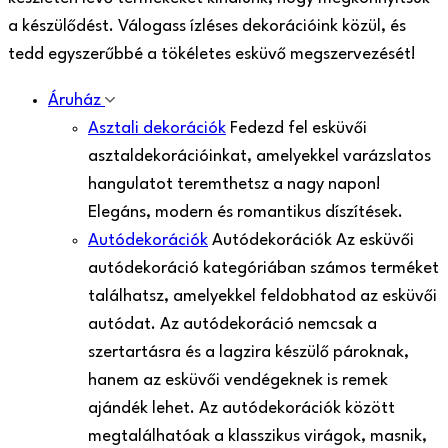
a készülődést. Válogass ízléses dekorációink közül, és
tedd egyszerűbbé a tökéletes esküvő megszervezését!
Áruház
Asztali dekorációk
Fedezd fel esküvői
asztaldekorációinkat, amelyekkel varázslatos
hangulatot teremthetsz a nagy napon!
Elegáns, modern és romantikus díszítések.
Autódekorációk
Autódekorációk Az esküvői
autódekoráció kategóriában számos terméket
találhatsz, amelyekkel feldobhatod az esküvői
autódat. Az autódekoráció nemcsak a
szertartásra és a lagzira készülő pároknak,
hanem az esküvői vendégeknek is remek
ajándék lehet. Az autódekorációk között
megtalálhatóak a klasszikus virágok, masnik,