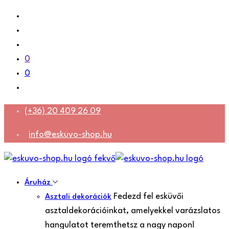
0
0
(+36) 20 409 26 09
info@eskuvo-shop.hu
Áruház
Fedezd fel esküvői
Asztali dekorációk
asztaldekorációinkat, amelyekkel varázslatos
hangulatot teremthetsz a nagy napon!