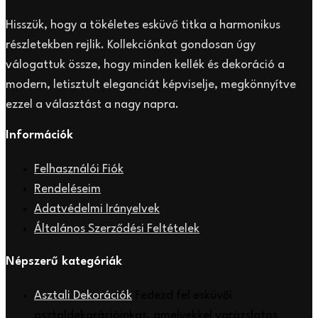
Hisszük, hogy a tökéletes esküvő titka a harmonikus
részletekben rejlik. Kollekciónkat gondosan úgy
válogattuk össze, hogy minden kellék és dekoráció a
modern, letisztult eleganciát képviselje, megkönnyítve
ezzel a választást a nagy napra.
Információk
Felhasználói Fiók
Rendeléseim
Adatvédelmi Irányelvek
Általános Szerződési Feltételek
Népszerű kategóriák
Asztali Dekorációk
Fedezd fel esküvői
asztaldekorációinkat, amelyekkel varázslatos