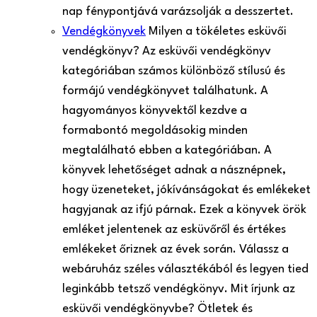
nap fénypontjává varázsolják a desszertet.
Vendégkönyvek
Milyen a tökéletes esküvői
vendégkönyv? Az esküvői vendégkönyv
kategóriában számos különböző stílusú és
formájú vendégkönyvet találhatunk. A
hagyományos könyvektől kezdve a
formabontó megoldásokig minden
megtalálható ebben a kategóriában. A
könyvek lehetőséget adnak a násznépnek,
hogy üzeneteket, jókívánságokat és emlékeket
hagyjanak az ifjú párnak. Ezek a könyvek örök
emléket jelentenek az esküvőről és értékes
emlékeket őriznek az évek során. Válassz a
webáruház széles választékából és legyen tied
leginkább tetsző vendégkönyv. Mit írjunk az
esküvői vendégkönyvbe? Ötletek és