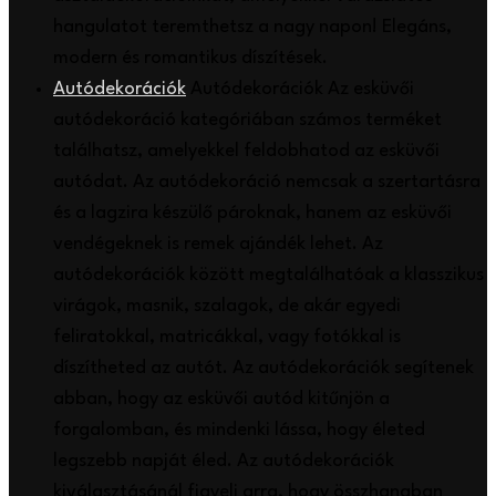
hangulatot teremthetsz a nagy napon! Elegáns,
modern és romantikus díszítések.
Autódekorációk
Autódekorációk Az esküvői
autódekoráció kategóriában számos terméket
találhatsz, amelyekkel feldobhatod az esküvői
autódat. Az autódekoráció nemcsak a szertartásra
és a lagzira készülő pároknak, hanem az esküvői
vendégeknek is remek ajándék lehet. Az
autódekorációk között megtalálhatóak a klasszikus
virágok, masnik, szalagok, de akár egyedi
feliratokkal, matricákkal, vagy fotókkal is
díszítheted az autót. Az autódekorációk segítenek
abban, hogy az esküvői autód kitűnjön a
forgalomban, és mindenki lássa, hogy életed
legszebb napját éled. Az autódekorációk
kiválasztásánál figyelj arra, hogy összhangban