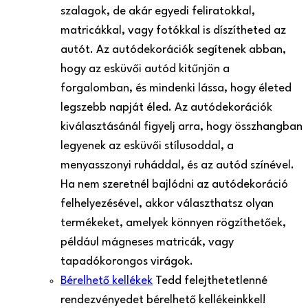
szalagok, de akár egyedi feliratokkal,
matricákkal, vagy fotókkal is díszítheted az
autót. Az autódekorációk segítenek abban,
hogy az esküvői autód kitűnjön a
forgalomban, és mindenki lássa, hogy életed
legszebb napját éled. Az autódekorációk
kiválasztásánál figyelj arra, hogy összhangban
legyenek az esküvői stílusoddal, a
menyasszonyi ruháddal, és az autód színével.
Ha nem szeretnél bajlódni az autódekoráció
felhelyezésével, akkor választhatsz olyan
termékeket, amelyek könnyen rögzíthetőek,
például mágneses matricák, vagy
tapadókorongos virágok.
Bérelhető kellékek
Tedd felejthetetlenné
rendezvényedet bérelhető kellékeinkkel!