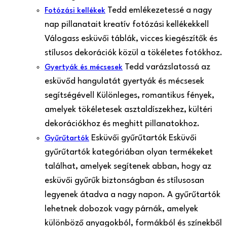
Tedd emlékezetessé a nagy
Fotózási kellékek
nap pillanatait kreatív fotózási kellékekkel!
Válogass esküvői táblák, vicces kiegészítők és
stílusos dekorációk közül a tökéletes fotókhoz.
Tedd varázslatossá az
Gyertyák és mécsesek
esküvőd hangulatát gyertyák és mécsesek
segítségével! Különleges, romantikus fények,
amelyek tökéletesek asztaldíszekhez, kültéri
dekorációkhoz és meghitt pillanatokhoz.
Esküvői gyűrűtartók Esküvői
Gyűrűtartók
gyűrűtartók kategóriában olyan termékeket
találhat, amelyek segítenek abban, hogy az
esküvői gyűrűk biztonságban és stílusosan
legyenek átadva a nagy napon. A gyűrűtartók
lehetnek dobozok vagy párnák, amelyek
különböző anyagokból, formákból és színekből