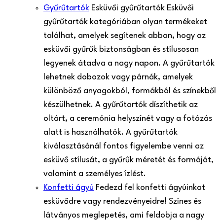
Gyűrűtartók
Esküvői gyűrűtartók Esküvői
gyűrűtartók kategóriában olyan termékeket
találhat, amelyek segítenek abban, hogy az
esküvői gyűrűk biztonságban és stílusosan
legyenek átadva a nagy napon. A gyűrűtartók
lehetnek dobozok vagy párnák, amelyek
különböző anyagokból, formákból és színekből
készülhetnek. A gyűrűtartók díszíthetik az
oltárt, a ceremónia helyszínét vagy a fotózás
alatt is használhatók. A gyűrűtartók
kiválasztásánál fontos figyelembe venni az
esküvő stílusát, a gyűrűk méretét és formáját,
valamint a személyes ízlést.
Konfetti ágyú
Fedezd fel konfetti ágyúinkat
esküvődre vagy rendezvényeidre! Színes és
látványos meglepetés, ami feldobja a nagy