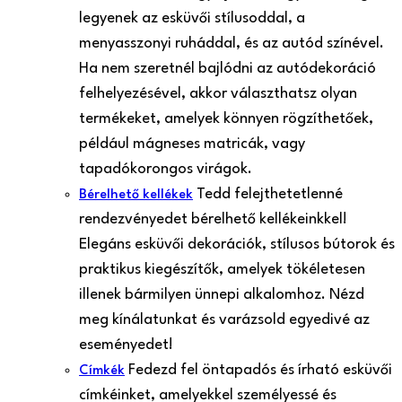
legyenek az esküvői stílusoddal, a
menyasszonyi ruháddal, és az autód színével.
Ha nem szeretnél bajlódni az autódekoráció
felhelyezésével, akkor választhatsz olyan
termékeket, amelyek könnyen rögzíthetőek,
például mágneses matricák, vagy
tapadókorongos virágok.
Tedd felejthetetlenné
Bérelhető kellékek
rendezvényedet bérelhető kellékeinkkel!
Elegáns esküvői dekorációk, stílusos bútorok és
praktikus kiegészítők, amelyek tökéletesen
illenek bármilyen ünnepi alkalomhoz. Nézd
meg kínálatunkat és varázsold egyedivé az
eseményedet!
Fedezd fel öntapadós és írható esküvői
Címkék
címkéinket, amelyekkel személyessé és