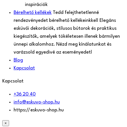
inspirációk
Bérelhető kellékek
Tedd felejthetetlenné
rendezvényedet bérelhető kellékeinkkel! Elegáns
esküvői dekorációk, stílusos bútorok és praktikus
kiegészítők, amelyek tökéletesen illenek bármilyen
ünnepi alkalomhoz. Nézd meg kínálatunkat és
varázsold egyedivé az eseményedet!
Blog
Kapcsolat
Kapcsolat
+36 20 40
info@eskuvo-shop.hu
https://eskuvo-shop.hu
×