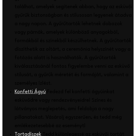
találhat, amelyek segítenek abban, hogy az esküvői
gyűrűk biztonságban és stílusosan legyenek átadva
a nagy napon. A gyűrűtartók lehetnek dobozok
vagy párnák, amelyek különböző anyagokból,
formákból és színekből készülhetnek. A gyűrűtartók
díszíthetik az oltárt, a ceremónia helyszínét vagy a
fotózás alatt is használhatók. A gyűrűtartók
kiválasztásánál fontos figyelembe venni az esküvő
stílusát, a gyűrűk méretét és formáját, valamint a
személyes ízlést.
Konfetti Ágyú
Fedezd fel konfetti ágyúinkat
esküvődre vagy rendezvényeidre! Színes és
látványos meglepetés, ami feldobja a nagy
pillanatokat. Vásárolj egyszerűen, és tedd még
emlékezetesebbé az eseményt!
Tortadíszek
Tedd különlegessé az esküvői tortát