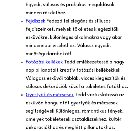
Egyedi, stílusos és praktikus megoldások
minden részlethez.
Fejdíszek
Fedezd fel elegáns és stílusos
fejdíszeinket, melyek tökéletes kiegészítők
esküvőkre, különleges alkalmakra vagy akár
mindennapi viselethez. Válassz egyedi,
minőségi darabokat!
Fotózási kellékek
Tedd emlékezetessé a nagy
nap pillanatait kreatív fotózási kellékekkel!
Válogass esküvői táblák, vicces kiegészítők és
stílusos dekorációk közül a tökéletes fotókhoz.
Gyertyák és mécsesek
Tedd varázslatossá az
esküvőd hangulatát gyertyák és mécsesek
segítségével! Különleges, romantikus fények,
amelyek tökéletesek asztaldíszekhez, kültéri
dekorációkhoz és meghitt pillanatokhoz.