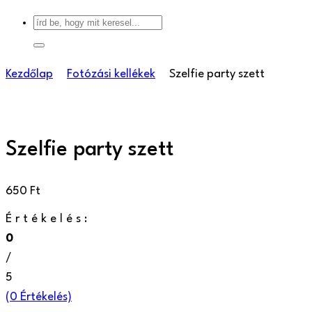
Kezdőlap
Fotózási kellékek
Szelfie party szett
Szelfie party szett
650
Ft
Értékelés:
0
/
5
(
0
Értékelés)