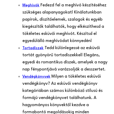
Fedezd fel a meghívó készítéséhez
Meghívók
szükséges alapanyagokat! Kínálatunkban
papírok, díszítőelemek, szalagok és egyéb
kiegészítők találhatók, hogy elkészíthesd a
tökéletes esküvői meghívót. Készítsd el
egyedülálló meghívódat könnyedén!
Tedd különlegessé az esküvői
Tortadíszek
tortát gyönyörű tortadíszekkel! Elegáns,
egyedi és romantikus díszek, amelyek a nagy
nap fénypontjává varázsolják a desszertet.
Milyen a tökéletes esküvői
Vendégkönyvek
vendégkönyv? Az esküvői vendégkönyv
kategóriában számos különböző stílusú és
formájú vendégkönyvet találhatunk. A
hagyományos könyvektől kezdve a
formabontó megoldásokig minden