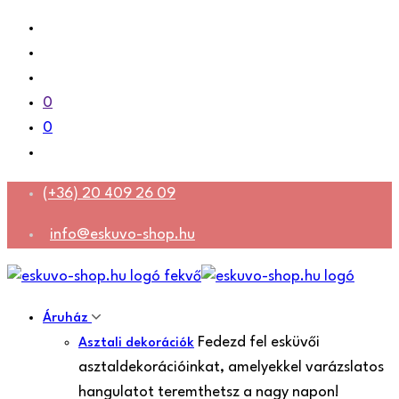
0
0
(+36) 20 409 26 09
info@eskuvo-shop.hu
Áruház
Fedezd fel esküvői
Asztali dekorációk
asztaldekorációinkat, amelyekkel varázslatos
hangulatot teremthetsz a nagy napon!