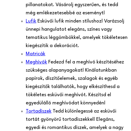
pillanatokat. Vásárolj egyszerűen, és tedd
még emlékezetesebbé az eseményt!
Lufik
Esküvői lufik minden stílushoz! Varázsolj
ünnepi hangulatot elegáns, színes vagy
tematikus léggömbökkel, amelyek tökéletesen
kiegészítik a dekorációt.
Matricák
Meghívók
Fedezd fel a meghívó készítéséhez
szükséges alapanyagokat! Kínálatunkban
papírok, díszítőelemek, szalagok és egyéb
kiegészítők találhatók, hogy elkészíthesd a
tökéletes esküvői meghívót. Készítsd el
egyedülálló meghívódat könnyedén!
Tortadíszek
Tedd különlegessé az esküvői
tortát gyönyörű tortadíszekkel! Elegáns,
egyedi és romantikus díszek, amelyek a nagy