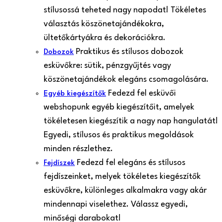
stílusossá teheted nagy napodat! Tökéletes
választás köszönetajándékokra,
ültetőkártyákra és dekorációkra.
Praktikus és stílusos dobozok
Dobozok
esküvőkre: sütik, pénzgyűjtés vagy
köszönetajándékok elegáns csomagolására.
Fedezd fel esküvői
Egyéb kiegészítők
webshopunk egyéb kiegészítőit, amelyek
tökéletesen kiegészítik a nagy nap hangulatát!
Egyedi, stílusos és praktikus megoldások
minden részlethez.
Fedezd fel elegáns és stílusos
Fejdíszek
fejdíszeinket, melyek tökéletes kiegészítők
esküvőkre, különleges alkalmakra vagy akár
mindennapi viselethez. Válassz egyedi,
minőségi darabokat!