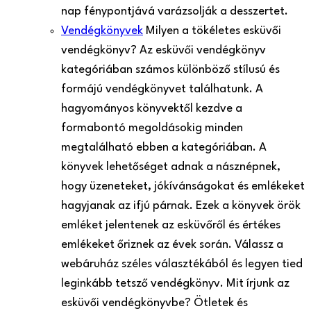
nap fénypontjává varázsolják a desszertet.
Vendégkönyvek
Milyen a tökéletes esküvői
vendégkönyv? Az esküvői vendégkönyv
kategóriában számos különböző stílusú és
formájú vendégkönyvet találhatunk. A
hagyományos könyvektől kezdve a
formabontó megoldásokig minden
megtalálható ebben a kategóriában. A
könyvek lehetőséget adnak a násznépnek,
hogy üzeneteket, jókívánságokat és emlékeket
hagyjanak az ifjú párnak. Ezek a könyvek örök
emléket jelentenek az esküvőről és értékes
emlékeket őriznek az évek során. Válassz a
webáruház széles választékából és legyen tied
leginkább tetsző vendégkönyv. Mit írjunk az
esküvői vendégkönyvbe? Ötletek és