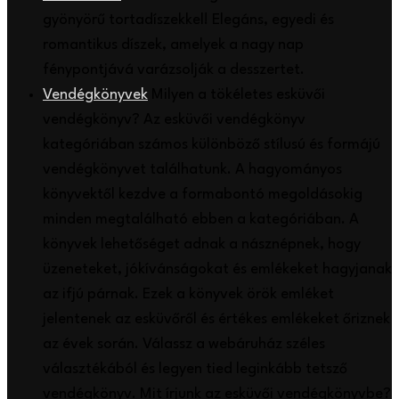
gyönyörű tortadíszekkel! Elegáns, egyedi és
romantikus díszek, amelyek a nagy nap
fénypontjává varázsolják a desszertet.
Vendégkönyvek
Milyen a tökéletes esküvői
vendégkönyv? Az esküvői vendégkönyv
kategóriában számos különböző stílusú és formájú
vendégkönyvet találhatunk. A hagyományos
könyvektől kezdve a formabontó megoldásokig
minden megtalálható ebben a kategóriában. A
könyvek lehetőséget adnak a násznépnek, hogy
üzeneteket, jókívánságokat és emlékeket hagyjanak
az ifjú párnak. Ezek a könyvek örök emléket
jelentenek az esküvőről és értékes emlékeket őriznek
az évek során. Válassz a webáruház széles
választékából és legyen tied leginkább tetsző
vendégkönyv. Mit írjunk az esküvői vendégkönyvbe?