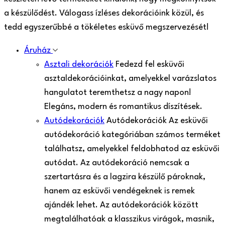
a készülődést. Válogass ízléses dekorációink közül, és
tedd egyszerűbbé a tökéletes esküvő megszervezését!
Áruház
Asztali dekorációk
Fedezd fel esküvői
asztaldekorációinkat, amelyekkel varázslatos
hangulatot teremthetsz a nagy napon!
Elegáns, modern és romantikus díszítések.
Autódekorációk
Autódekorációk Az esküvői
autódekoráció kategóriában számos terméket
találhatsz, amelyekkel feldobhatod az esküvői
autódat. Az autódekoráció nemcsak a
szertartásra és a lagzira készülő pároknak,
hanem az esküvői vendégeknek is remek
ajándék lehet. Az autódekorációk között
megtalálhatóak a klasszikus virágok, masnik,