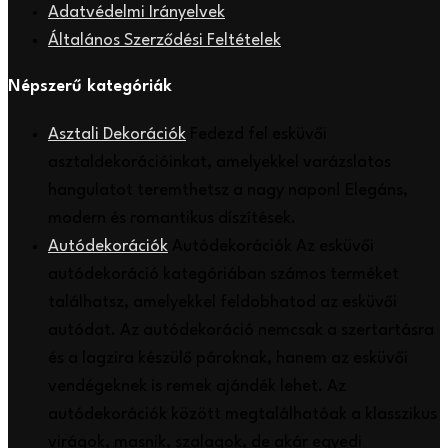
Adatvédelmi Irányelvek
Általános Szerződési Feltételek
Népszerű kategóriák
Asztali Dekorációk
Fedezd fel esküvői
asztaldekorációinkat, amelyekkel varázslatos
hangulatot teremthetsz a nagy napon! Elegáns,
modern és romantikus díszítések.
Autódekorációk
Autódekorációk Az esküvői
autódekoráció kategóriában számos terméket
találhatsz, amelyekkel feldobhatod az esküvői
autódat. Az autódekoráció nemcsak a szertartásra
és a lagzira készülő pároknak, hanem az esküvői
vendégeknek is remek ajándék lehet. Az
autódekorációk között megtalálhatóak a klasszikus
virágok, masnik, szalagok, de akár egyedi