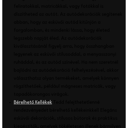
feliratokkal, matricákkal, vagy fotókkal is
díszítheted az autót. Az autódekorációk segítenek
abban, hogy az esküvői autód kitűnjön a
forgalomban, és mindenki lássa, hogy életed
legszebb napját éled. Az autódekorációk
kiválasztásánál figyelj arra, hogy összhangban
legyenek az esküvői stílusoddal, a menyasszonyi
ruháddal, és az autód színével. Ha nem szeretnél
bajlódni az autódekoráció felhelyezésével, akkor
választhatsz olyan termékeket, amelyek könnyen
rögzíthetőek, például mágneses matricák, vagy
tapadókorongos virágok.
Bérelhető Kellékek
Tedd felejthetetlenné
rendezvényedet bérelhető kellékeinkkel! Elegáns
esküvői dekorációk, stílusos bútorok és praktikus
kiegészítők, amelyek tökéletesen illenek bármilyen