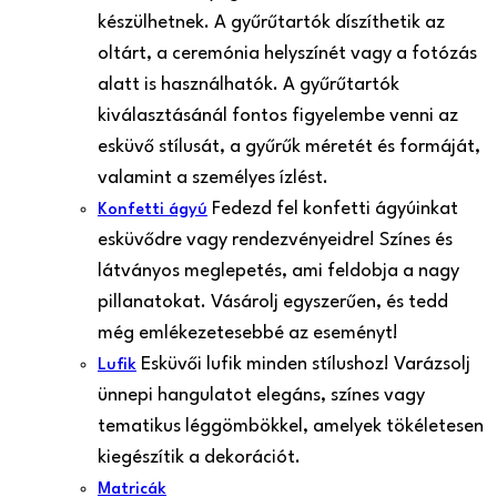
készülhetnek. A gyűrűtartók díszíthetik az
oltárt, a ceremónia helyszínét vagy a fotózás
alatt is használhatók. A gyűrűtartók
kiválasztásánál fontos figyelembe venni az
esküvő stílusát, a gyűrűk méretét és formáját,
valamint a személyes ízlést.
Fedezd fel konfetti ágyúinkat
Konfetti ágyú
esküvődre vagy rendezvényeidre! Színes és
látványos meglepetés, ami feldobja a nagy
pillanatokat. Vásárolj egyszerűen, és tedd
még emlékezetesebbé az eseményt!
Esküvői lufik minden stílushoz! Varázsolj
Lufik
ünnepi hangulatot elegáns, színes vagy
tematikus léggömbökkel, amelyek tökéletesen
kiegészítik a dekorációt.
Matricák