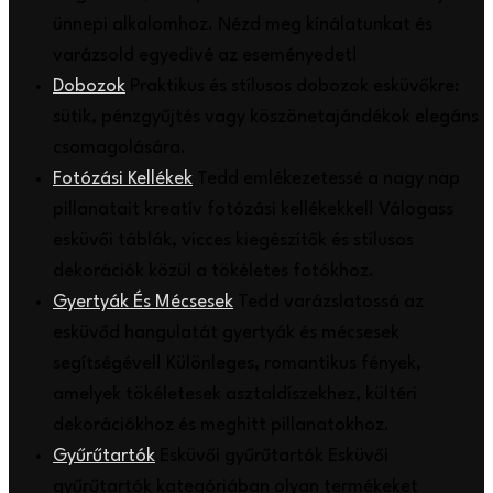
ünnepi alkalomhoz. Nézd meg kínálatunkat és
varázsold egyedivé az eseményedet!
Dobozok
Praktikus és stílusos dobozok esküvőkre:
sütik, pénzgyűjtés vagy köszönetajándékok elegáns
csomagolására.
Fotózási Kellékek
Tedd emlékezetessé a nagy nap
pillanatait kreatív fotózási kellékekkel! Válogass
esküvői táblák, vicces kiegészítők és stílusos
dekorációk közül a tökéletes fotókhoz.
Gyertyák És Mécsesek
Tedd varázslatossá az
esküvőd hangulatát gyertyák és mécsesek
segítségével! Különleges, romantikus fények,
amelyek tökéletesek asztaldíszekhez, kültéri
dekorációkhoz és meghitt pillanatokhoz.
Gyűrűtartók
Esküvői gyűrűtartók Esküvői
gyűrűtartók kategóriában olyan termékeket