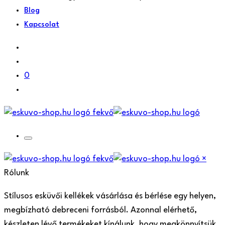
Blog
Kapcsolat
0
×
Rólunk
Stílusos esküvői kellékek vásárlása és bérlése egy helyen,
megbízható debreceni forrásból. Azonnal elérhető,
készleten lévő termékeket kínálunk, hogy megkönnyítsük