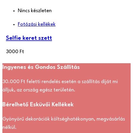
Nincs készleten
Fotózási kellékek
Selfie keret szett
3000
Ft
Ingyenes és Gondos Szállítás
30.000 Ft feletti rendelés esetén a szállítás díját mi
álljuk, az ország egész területén.
Bérelhető Esküvői Kellékek
Gyönyörű dekorációk költséghatékonyan, megvásárlás
nélkül.