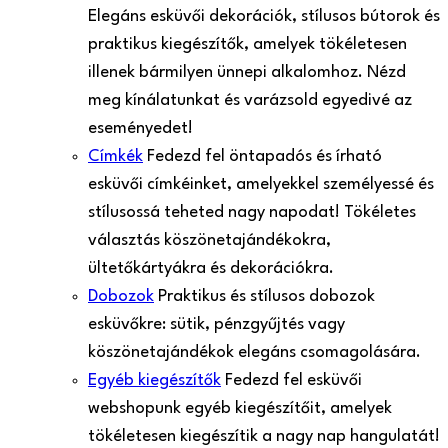
Elegáns esküvői dekorációk, stílusos bútorok és
praktikus kiegészítők, amelyek tökéletesen
illenek bármilyen ünnepi alkalomhoz. Nézd
meg kínálatunkat és varázsold egyedivé az
eseményedet!
Címkék
Fedezd fel öntapadós és írható
esküvői címkéinket, amelyekkel személyessé és
stílusossá teheted nagy napodat! Tökéletes
választás köszönetajándékokra,
ültetőkártyákra és dekorációkra.
Dobozok
Praktikus és stílusos dobozok
esküvőkre: sütik, pénzgyűjtés vagy
köszönetajándékok elegáns csomagolására.
Egyéb kiegészítők
Fedezd fel esküvői
webshopunk egyéb kiegészítőit, amelyek
tökéletesen kiegészítik a nagy nap hangulatát!