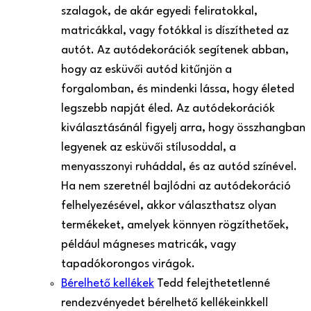
szalagok, de akár egyedi feliratokkal,
matricákkal, vagy fotókkal is díszítheted az
autót. Az autódekorációk segítenek abban,
hogy az esküvői autód kitűnjön a
forgalomban, és mindenki lássa, hogy életed
legszebb napját éled. Az autódekorációk
kiválasztásánál figyelj arra, hogy összhangban
legyenek az esküvői stílusoddal, a
menyasszonyi ruháddal, és az autód színével.
Ha nem szeretnél bajlódni az autódekoráció
felhelyezésével, akkor választhatsz olyan
termékeket, amelyek könnyen rögzíthetőek,
például mágneses matricák, vagy
tapadókorongos virágok.
Bérelhető kellékek
Tedd felejthetetlenné
rendezvényedet bérelhető kellékeinkkel!