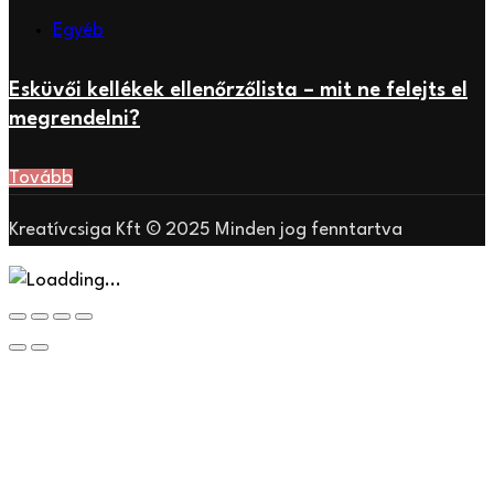
Egyéb
Esküvői kellékek ellenőrzőlista – mit ne felejts el
megrendelni?
Tovább
Kreatívcsiga Kft © 2025 Minden jog fenntartva