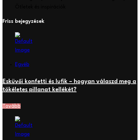
Ötletek és inspirációk
Friss bejegyzések
Egyéb
Esküvői konfetti és lufik – hogyan válaszd meg a
tökéletes pillanat kellékét?
Tovább