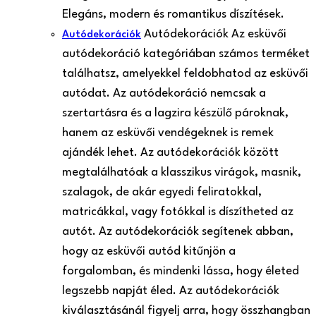
Elegáns, modern és romantikus díszítések.
Autódekorációk Az esküvői
Autódekorációk
autódekoráció kategóriában számos terméket
találhatsz, amelyekkel feldobhatod az esküvői
autódat. Az autódekoráció nemcsak a
szertartásra és a lagzira készülő pároknak,
hanem az esküvői vendégeknek is remek
ajándék lehet. Az autódekorációk között
megtalálhatóak a klasszikus virágok, masnik,
szalagok, de akár egyedi feliratokkal,
matricákkal, vagy fotókkal is díszítheted az
autót. Az autódekorációk segítenek abban,
hogy az esküvői autód kitűnjön a
forgalomban, és mindenki lássa, hogy életed
legszebb napját éled. Az autódekorációk
kiválasztásánál figyelj arra, hogy összhangban