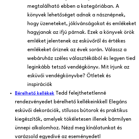
megtalálható ebben a kategóriában. A
könyvek lehetőséget adnak a násznépnek,
hogy üzeneteket, jókívánságokat és emlékeket
hagyjanak az ifjú párnak. Ezek a könyvek örök
emléket jelentenek az esküvőről és értékes
emlékeket őriznek az évek során. Válassz a
webáruház széles választékából és legyen tied
leginkább tetsző vendégkönyv. Mit írjunk az
esküvői vendégkönyvbe? Ötletek és
inspirációk
Tedd felejthetetlenné
Bérelhető kellékek
rendezvényedet bérelhető kellékeinkkel! Elegáns
esküvői dekorációk, stílusos bútorok és praktikus
kiegészítők, amelyek tökéletesen illenek bármilyen
ünnepi alkalomhoz. Nézd meg kínálatunkat és
varázsold egyedivé az eseményedet!