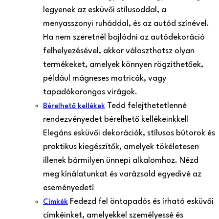
legyenek az esküvői stílusoddal, a
menyasszonyi ruháddal, és az autód színével.
Ha nem szeretnél bajlódni az autódekoráció
felhelyezésével, akkor választhatsz olyan
termékeket, amelyek könnyen rögzíthetőek,
például mágneses matricák, vagy
tapadókorongos virágok.
Tedd felejthetetlenné
Bérelhető kellékek
rendezvényedet bérelhető kellékeinkkel!
Elegáns esküvői dekorációk, stílusos bútorok és
praktikus kiegészítők, amelyek tökéletesen
illenek bármilyen ünnepi alkalomhoz. Nézd
meg kínálatunkat és varázsold egyedivé az
eseményedet!
Fedezd fel öntapadós és írható esküvői
Címkék
címkéinket, amelyekkel személyessé és