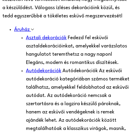
a készülődést. Válogass ízléses dekorációink közül, és
tedd egyszerűbbé a tökéletes esküvő megszervezését!
Áruház
Asztali dekorációk
Fedezd fel esküvői
asztaldekorációinkat, amelyekkel varázslatos
hangulatot teremthetsz a nagy napon!
Elegáns, modern és romantikus díszítések.
Autódekorációk
Autódekorációk Az esküvői
autódekoráció kategóriában számos terméket
találhatsz, amelyekkel feldobhatod az esküvői
autódat. Az autódekoráció nemcsak a
szertartásra és a lagzira készülő pároknak,
hanem az esküvői vendégeknek is remek
ajándék lehet. Az autódekorációk között
megtalálhatóak a klasszikus virágok, masnik,