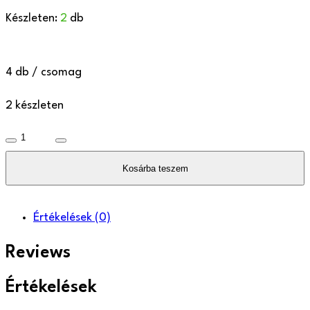
Készleten:
2
db
4 db / csomag
2 készleten
Szelfie
Gentleman
Kosárba teszem
szett
mennyiség
Értékelések
(0)
Reviews
Értékelések