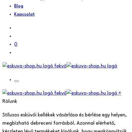
Blog
Kapcsolat
0
×
Rólunk
Stílusos esküvői kellékek vásárlása és bérlése egy helyen,
megbízható debreceni forrásból. Azonnal elérhető,
készleten lévő termékeket kínálunk, hogy megkönnyítsük