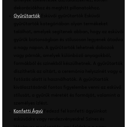
amelyek tökéletesek asztaldíszekhez, kültéri
dekorációkhoz és meghitt pillanatokhoz.
Gyűrűtartók
Esküvői gyűrűtartók Esküvői
gyűrűtartók kategóriában olyan termékeket
találhat, amelyek segítenek abban, hogy az esküvői
gyűrűk biztonságban és stílusosan legyenek átadva
a nagy napon. A gyűrűtartók lehetnek dobozok
vagy párnák, amelyek különböző anyagokból,
formákból és színekből készülhetnek. A gyűrűtartók
díszíthetik az oltárt, a ceremónia helyszínét vagy a
fotózás alatt is használhatók. A gyűrűtartók
kiválasztásánál fontos figyelembe venni az esküvő
stílusát, a gyűrűk méretét és formáját, valamint a
személyes ízlést.
Konfetti Ágyú
Fedezd fel konfetti ágyúinkat
esküvődre vagy rendezvényeidre! Színes és