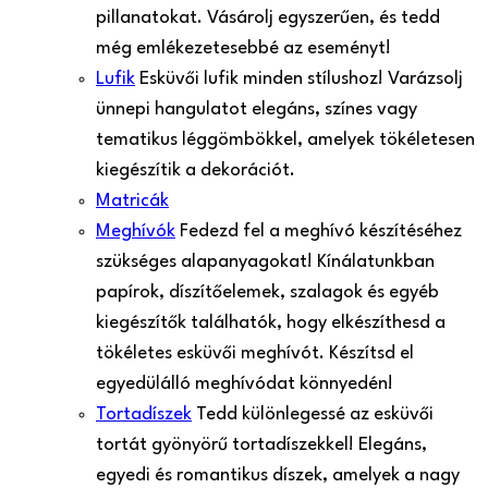
pillanatokat. Vásárolj egyszerűen, és tedd
még emlékezetesebbé az eseményt!
Lufik
Esküvői lufik minden stílushoz! Varázsolj
ünnepi hangulatot elegáns, színes vagy
tematikus léggömbökkel, amelyek tökéletesen
kiegészítik a dekorációt.
Matricák
Meghívók
Fedezd fel a meghívó készítéséhez
szükséges alapanyagokat! Kínálatunkban
papírok, díszítőelemek, szalagok és egyéb
kiegészítők találhatók, hogy elkészíthesd a
tökéletes esküvői meghívót. Készítsd el
egyedülálló meghívódat könnyedén!
Tortadíszek
Tedd különlegessé az esküvői
tortát gyönyörű tortadíszekkel! Elegáns,
egyedi és romantikus díszek, amelyek a nagy