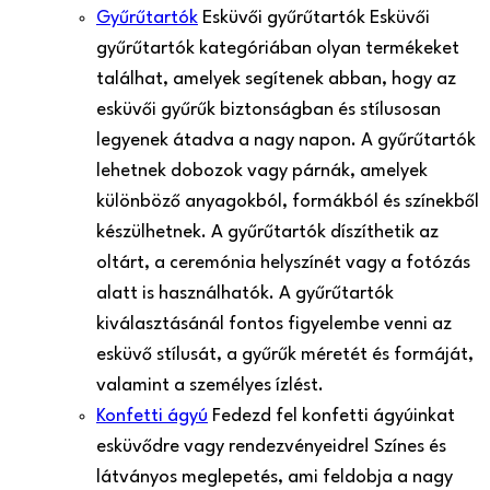
Gyűrűtartók
Esküvői gyűrűtartók Esküvői
gyűrűtartók kategóriában olyan termékeket
találhat, amelyek segítenek abban, hogy az
esküvői gyűrűk biztonságban és stílusosan
legyenek átadva a nagy napon. A gyűrűtartók
lehetnek dobozok vagy párnák, amelyek
különböző anyagokból, formákból és színekből
készülhetnek. A gyűrűtartók díszíthetik az
oltárt, a ceremónia helyszínét vagy a fotózás
alatt is használhatók. A gyűrűtartók
kiválasztásánál fontos figyelembe venni az
esküvő stílusát, a gyűrűk méretét és formáját,
valamint a személyes ízlést.
Konfetti ágyú
Fedezd fel konfetti ágyúinkat
esküvődre vagy rendezvényeidre! Színes és
látványos meglepetés, ami feldobja a nagy