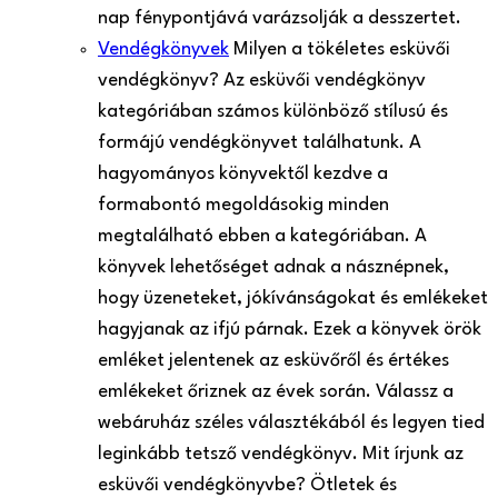
nap fénypontjává varázsolják a desszertet.
Vendégkönyvek
Milyen a tökéletes esküvői
vendégkönyv? Az esküvői vendégkönyv
kategóriában számos különböző stílusú és
formájú vendégkönyvet találhatunk. A
hagyományos könyvektől kezdve a
formabontó megoldásokig minden
megtalálható ebben a kategóriában. A
könyvek lehetőséget adnak a násznépnek,
hogy üzeneteket, jókívánságokat és emlékeket
hagyjanak az ifjú párnak. Ezek a könyvek örök
emléket jelentenek az esküvőről és értékes
emlékeket őriznek az évek során. Válassz a
webáruház széles választékából és legyen tied
leginkább tetsző vendégkönyv. Mit írjunk az
esküvői vendégkönyvbe? Ötletek és