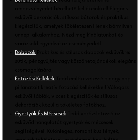
Bérelhető Kellékek
Tedd felejthetetlenné
rendezvényedet bérelhető kellékeinkkel! Elegáns
esküvői dekorációk, stílusos bútorok és praktikus
kiegészítők, amelyek tökéletesen illenek bármilyen
ünnepi alkalomhoz. Nézd meg kínálatunkat és
varázsold egyedivé az eseményedet!
Dobozok
Praktikus és stílusos dobozok esküvőkre:
sütik, pénzgyűjtés vagy köszönetajándékok elegáns
csomagolására.
Fotózási Kellékek
Tedd emlékezetessé a nagy nap
pillanatait kreatív fotózási kellékekkel! Válogass
esküvői táblák, vicces kiegészítők és stílusos
dekorációk közül a tökéletes fotókhoz.
Gyertyák És Mécsesek
Tedd varázslatossá az
esküvőd hangulatát gyertyák és mécsesek
segítségével! Különleges, romantikus fények,