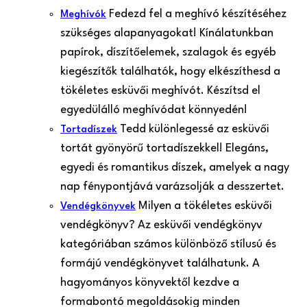
Fedezd fel a meghívó készítéséhez
Meghívók
szükséges alapanyagokat! Kínálatunkban
papírok, díszítőelemek, szalagok és egyéb
kiegészítők találhatók, hogy elkészíthesd a
tökéletes esküvői meghívót. Készítsd el
egyedülálló meghívódat könnyedén!
Tedd különlegessé az esküvői
Tortadíszek
tortát gyönyörű tortadíszekkel! Elegáns,
egyedi és romantikus díszek, amelyek a nagy
nap fénypontjává varázsolják a desszertet.
Milyen a tökéletes esküvői
Vendégkönyvek
vendégkönyv? Az esküvői vendégkönyv
kategóriában számos különböző stílusú és
formájú vendégkönyvet találhatunk. A
hagyományos könyvektől kezdve a
formabontó megoldásokig minden