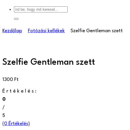
Kezdőlap
Fotózási kellékek
Szelfie Gentleman szett
Szelfie Gentleman szett
1300
Ft
Értékelés:
0
/
5
(
0
Értékelés)