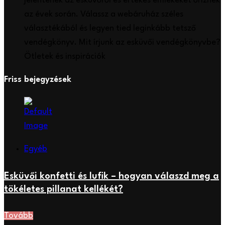
jelentenek az esküvőről és értékes emlékeket őriznek
az évek során. Válassz a webáruház széles
választékából és legyen tied leginkább tetsző
vendégkönyv. Mit írjunk az esküvői vendégkönyvbe?
Ötletek és inspirációk
Friss bejegyzések
Egyéb
Esküvői konfetti és lufik – hogyan válaszd meg a
tökéletes pillanat kellékét?
Tovább