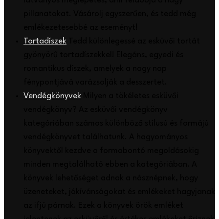
látványos meglepetés, ami feldobja a nagy
pillanatokat. Vásárolj egyszerűen, és tedd még
emlékezetesebbé az eseményt!
Tortadíszek
Tedd különlegessé az esküvői tortát
gyönyörű tortadíszekkel! Elegáns, egyedi és
romantikus díszek, amelyek a nagy nap
fénypontjává varázsolják a desszertet.
Vendégkönyvek
Milyen a tökéletes esküvői
vendégkönyv? Az esküvői vendégkönyv
kategóriában számos különböző stílusú és formájú
vendégkönyvet találhatunk. A hagyományos
könyvektől kezdve a formabontó megoldásokig
minden megtalálható ebben a kategóriában. A
könyvek lehetőséget adnak a násznépnek, hogy
üzeneteket, jókívánságokat és emlékeket hagyjanak
az ifjú párnak. Ezek a könyvek örök emléket