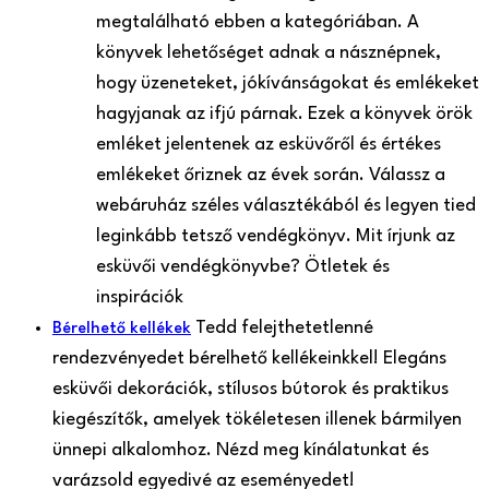
megtalálható ebben a kategóriában. A
könyvek lehetőséget adnak a násznépnek,
hogy üzeneteket, jókívánságokat és emlékeket
hagyjanak az ifjú párnak. Ezek a könyvek örök
emléket jelentenek az esküvőről és értékes
emlékeket őriznek az évek során. Válassz a
webáruház széles választékából és legyen tied
leginkább tetsző vendégkönyv. Mit írjunk az
esküvői vendégkönyvbe? Ötletek és
inspirációk
Tedd felejthetetlenné
Bérelhető kellékek
rendezvényedet bérelhető kellékeinkkel! Elegáns
esküvői dekorációk, stílusos bútorok és praktikus
kiegészítők, amelyek tökéletesen illenek bármilyen
ünnepi alkalomhoz. Nézd meg kínálatunkat és
varázsold egyedivé az eseményedet!