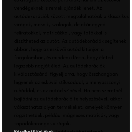
és a lagzira készülő pároknak, hanem az esküvői
vendégeknek is remek ajándék lehet. Az
autódekorációk között megtalálhatóak a klasszikus
virágok, masnik, szalagok, de akár egyedi
feliratokkal, matricákkal, vagy fotókkal is
díszítheted az autót. Az autódekorációk segítenek
abban, hogy az esküvői autód kitűnjön a
forgalomban, és mindenki lássa, hogy életed
legszebb napját éled. Az autódekorációk
kiválasztásánál figyelj arra, hogy összhangban
legyenek az esküvői stílusoddal, a menyasszonyi
ruháddal, és az autód színével. Ha nem szeretnél
bajlódni az autódekoráció felhelyezésével, akkor
választhatsz olyan termékeket, amelyek könnyen
rögzíthetőek, például mágneses matricák, vagy
tapadókorongos virágok.