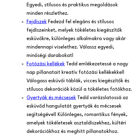
Egyedi, stílusos és praktikus megoldások
minden részlethez.
Fejdíszek
Fedezd fel elegáns és stílusos
fejdíszeinket, melyek tökéletes kiegészítők
esküvőkre, különleges alkalmakra vagy akár
mindennapi viselethez. Válassz egyedi,
minőségi darabokat!
Fotózási kellékek
Tedd emlékezetessé a nagy
nap pillanatait kreatív fotózási kellékekkel!
Válogass esküvői táblák, vicces kiegészítők és
stílusos dekorációk közül a tökéletes fotókhoz.
Gyertyák és mécsesek
Tedd varázslatossá az
esküvőd hangulatát gyertyák és mécsesek
segítségével! Különleges, romantikus fények,
amelyek tökéletesek asztaldíszekhez, kültéri
dekorációkhoz és meghitt pillanatokhoz.