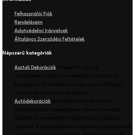
Felhasználói Fiók
Rendeléseim
Adatvédelmi Irányelvek
Általános Szerződési Feltételek
Népszerű kategóriák
Asztali Dekorációk
Fedezd fel esküvői
asztaldekorációinkat, amelyekkel varázslatos
hangulatot teremthetsz a nagy napon! Elegáns,
modern és romantikus díszítések.
Autódekorációk
Autódekorációk Az esküvői
autódekoráció kategóriában számos terméket
találhatsz, amelyekkel feldobhatod az esküvői
autódat. Az autódekoráció nemcsak a szertartásra