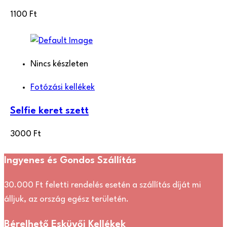
1100
Ft
Nincs készleten
Fotózási kellékek
Selfie keret szett
3000
Ft
Ingyenes és Gondos Szállítás
30.000 Ft feletti rendelés esetén a szállítás díját mi
álljuk, az ország egész területén.
Bérelhető Esküvői Kellékek