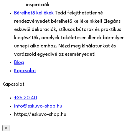
inspirációk
Bérelhető kellékek
Tedd felejthetetlenné
rendezvényedet bérelhető kellékeinkkel! Elegáns
esküvői dekorációk, stílusos bútorok és praktikus
kiegészítők, amelyek tökéletesen illenek bármilyen
ünnepi alkalomhoz. Nézd meg kínálatunkat és
varázsold egyedivé az eseményedet!
Blog
Kapcsolat
Kapcsolat
+36 20 40
info@eskuvo-shop.hu
https://eskuvo-shop.hu
×