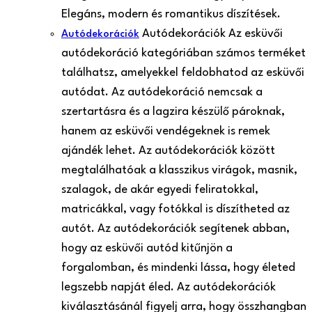
Elegáns, modern és romantikus díszítések.
Autódekorációk Az esküvői
Autódekorációk
autódekoráció kategóriában számos terméket
találhatsz, amelyekkel feldobhatod az esküvői
autódat. Az autódekoráció nemcsak a
szertartásra és a lagzira készülő pároknak,
hanem az esküvői vendégeknek is remek
ajándék lehet. Az autódekorációk között
megtalálhatóak a klasszikus virágok, masnik,
szalagok, de akár egyedi feliratokkal,
matricákkal, vagy fotókkal is díszítheted az
autót. Az autódekorációk segítenek abban,
hogy az esküvői autód kitűnjön a
forgalomban, és mindenki lássa, hogy életed
legszebb napját éled. Az autódekorációk
kiválasztásánál figyelj arra, hogy összhangban