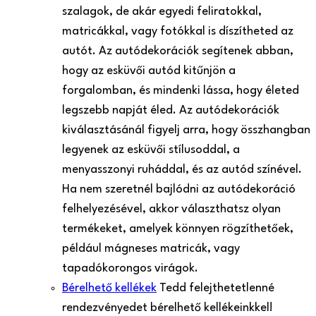
szalagok, de akár egyedi feliratokkal,
matricákkal, vagy fotókkal is díszítheted az
autót. Az autódekorációk segítenek abban,
hogy az esküvői autód kitűnjön a
forgalomban, és mindenki lássa, hogy életed
legszebb napját éled. Az autódekorációk
kiválasztásánál figyelj arra, hogy összhangban
legyenek az esküvői stílusoddal, a
menyasszonyi ruháddal, és az autód színével.
Ha nem szeretnél bajlódni az autódekoráció
felhelyezésével, akkor választhatsz olyan
termékeket, amelyek könnyen rögzíthetőek,
például mágneses matricák, vagy
tapadókorongos virágok.
Bérelhető kellékek
Tedd felejthetetlenné
rendezvényedet bérelhető kellékeinkkel!