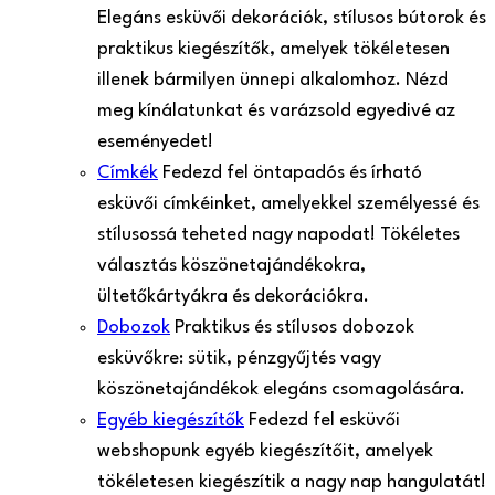
Elegáns esküvői dekorációk, stílusos bútorok és
praktikus kiegészítők, amelyek tökéletesen
illenek bármilyen ünnepi alkalomhoz. Nézd
meg kínálatunkat és varázsold egyedivé az
eseményedet!
Címkék
Fedezd fel öntapadós és írható
esküvői címkéinket, amelyekkel személyessé és
stílusossá teheted nagy napodat! Tökéletes
választás köszönetajándékokra,
ültetőkártyákra és dekorációkra.
Dobozok
Praktikus és stílusos dobozok
esküvőkre: sütik, pénzgyűjtés vagy
köszönetajándékok elegáns csomagolására.
Egyéb kiegészítők
Fedezd fel esküvői
webshopunk egyéb kiegészítőit, amelyek
tökéletesen kiegészítik a nagy nap hangulatát!