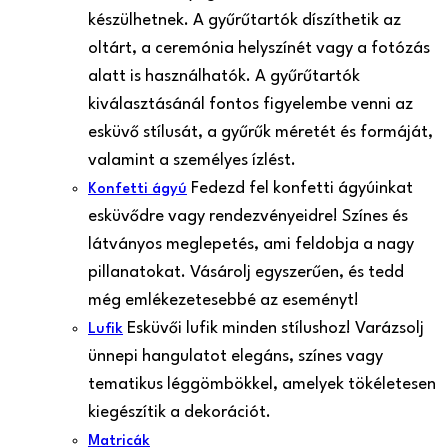
készülhetnek. A gyűrűtartók díszíthetik az
oltárt, a ceremónia helyszínét vagy a fotózás
alatt is használhatók. A gyűrűtartók
kiválasztásánál fontos figyelembe venni az
esküvő stílusát, a gyűrűk méretét és formáját,
valamint a személyes ízlést.
Fedezd fel konfetti ágyúinkat
Konfetti ágyú
esküvődre vagy rendezvényeidre! Színes és
látványos meglepetés, ami feldobja a nagy
pillanatokat. Vásárolj egyszerűen, és tedd
még emlékezetesebbé az eseményt!
Esküvői lufik minden stílushoz! Varázsolj
Lufik
ünnepi hangulatot elegáns, színes vagy
tematikus léggömbökkel, amelyek tökéletesen
kiegészítik a dekorációt.
Matricák