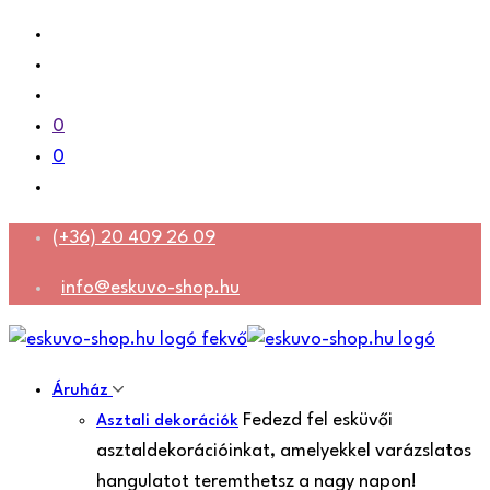
0
0
(+36) 20 409 26 09
info@eskuvo-shop.hu
Áruház
Fedezd fel esküvői
Asztali dekorációk
asztaldekorációinkat, amelyekkel varázslatos
hangulatot teremthetsz a nagy napon!