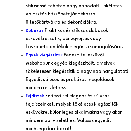
stílusossá teheted nagy napodat! Tökéletes
választás köszönetajándékokra,
ültetőkártyákra és dekorációkra.
Praktikus és stílusos dobozok
Dobozok
esküvőkre: sütik, pénzgyűjtés vagy
köszönetajándékok elegáns csomagolására.
Fedezd fel esküvői
Egyéb kiegészítők
webshopunk egyéb kiegészítőit, amelyek
tökéletesen kiegészítik a nagy nap hangulatát!
Egyedi, stílusos és praktikus megoldások
minden részlethez.
Fedezd fel elegáns és stílusos
Fejdíszek
fejdíszeinket, melyek tökéletes kiegészítők
esküvőkre, különleges alkalmakra vagy akár
mindennapi viselethez. Válassz egyedi,
minőségi darabokat!