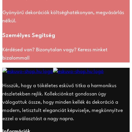
Gyönyörű dekorációk költséghatékonyan, megvásárlás
nélkül.
Személyes Segítség
Kérdésed van? Bizonytalan vagy? Keress minket
bizalommal!
Hisszük, hogy a tökéletes esküvő titka a harmonikus
részletekben rejlik. Kollekciónkat gondosan úgy
válogattuk össze, hogy minden kellék és dekoráció a
modern, letisztult eleganciát képviselje, megkönnyítve
ezzel a választást a nagy napra.
Információk