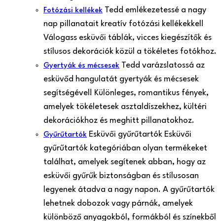
Tedd emlékezetessé a nagy
Fotózási kellékek
nap pillanatait kreatív fotózási kellékekkel!
Válogass esküvői táblák, vicces kiegészítők és
stílusos dekorációk közül a tökéletes fotókhoz.
Tedd varázslatossá az
Gyertyák és mécsesek
esküvőd hangulatát gyertyák és mécsesek
segítségével! Különleges, romantikus fények,
amelyek tökéletesek asztaldíszekhez, kültéri
dekorációkhoz és meghitt pillanatokhoz.
Esküvői gyűrűtartók Esküvői
Gyűrűtartók
gyűrűtartók kategóriában olyan termékeket
találhat, amelyek segítenek abban, hogy az
esküvői gyűrűk biztonságban és stílusosan
legyenek átadva a nagy napon. A gyűrűtartók
lehetnek dobozok vagy párnák, amelyek
különböző anyagokból, formákból és színekből