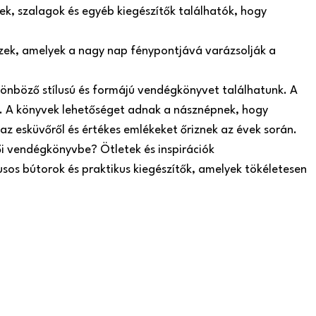
k, szalagok és egyéb kiegészítők találhatók, hogy
szek, amelyek a nagy nap fénypontjává varázsolják a
önböző stílusú és formájú vendégkönyvet találhatunk. A
 A könyvek lehetőséget adnak a násznépnek, hogy
az esküvőről és értékes emlékeket őriznek az évek során.
ői vendégkönyvbe? Ötletek és inspirációk
usos bútorok és praktikus kiegészítők, amelyek tökéletesen