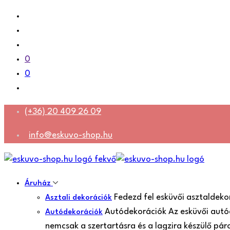
0
0
(+36) 20 409 26 09
info@eskuvo-shop.hu
Áruház
Fedezd fel esküvői asztaldeko
Asztali dekorációk
Autódekorációk Az esküvői autó
Autódekorációk
nemcsak a szertartásra és a lagzira készülő pá