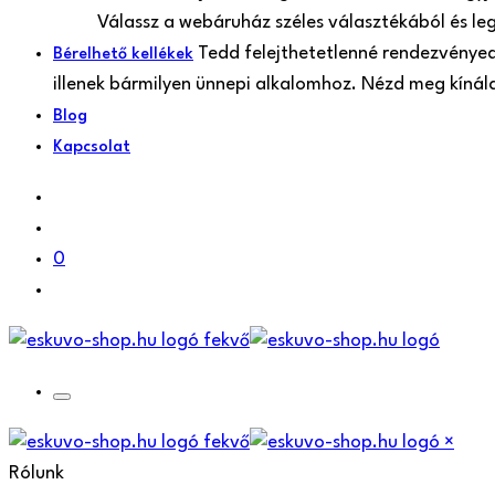
Válassz a webáruház széles választékából és le
Tedd felejthetetlenné rendezvényede
Bérelhető kellékek
illenek bármilyen ünnepi alkalomhoz. Nézd meg kíná
Blog
Kapcsolat
0
×
Rólunk