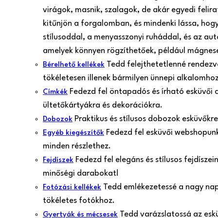
virágok, masnik, szalagok, de akár egyedi felir
kitűnjön a forgalomban, és mindenki lássa, hogy
stílusoddal, a menyasszonyi ruháddal, és az aut
amelyek könnyen rögzíthetőek, például mágnes
Tedd felejthetetlenné rendezvé
Bérelhető kellékek
tökéletesen illenek bármilyen ünnepi alkalomh
Fedezd fel öntapadós és írható esküvői 
Címkék
ültetőkártyákra és dekorációkra.
Praktikus és stílusos dobozok esküvőkr
Dobozok
Fedezd fel esküvői webshopunk 
Egyéb kiegészítők
minden részlethez.
Fedezd fel elegáns és stílusos fejdísze
Fejdíszek
minőségi darabokat!
Tedd emlékezetessé a nagy nap p
Fotózási kellékek
tökéletes fotókhoz.
Tedd varázslatossá az esk
Gyertyák és mécsesek