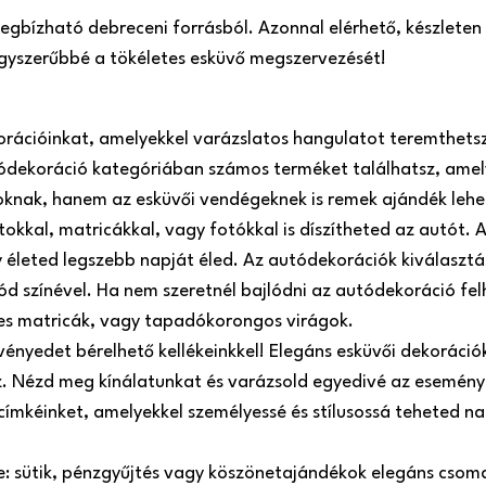
 megbízható debreceni forrásból. Azonnal elérhető, készlete
 egyszerűbbé a tökéletes esküvő megszervezését!
orációinkat, amelyekkel varázslatos hangulatot teremthets
ódekoráció kategóriában számos terméket találhatsz, amel
roknak, hanem az esküvői vendégeknek is remek ajándék lehe
atokkal, matricákkal, vagy fotókkal is díszítheted az autót
 életed legszebb napját éled. Az autódekorációk kiválasztá
ód színével. Ha nem szeretnél bajlódni az autódekoráció fel
es matricák, vagy tapadókorongos virágok.
ényedet bérelhető kellékeinkkel! Elegáns esküvői dekorációk,
oz. Nézd meg kínálatunkat és varázsold egyedivé az esemény
 címkéinket, amelyekkel személyessé és stílusossá teheted 
re: sütik, pénzgyűjtés vagy köszönetajándékok elegáns csom