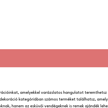
rációinkat, amelyekkel varázslatos hangulatot teremthetsz 
dekoráció kategóriában számos terméket találhatsz, amely
roknak, hanem az esküvői vendégeknek is remek ajándék lehe