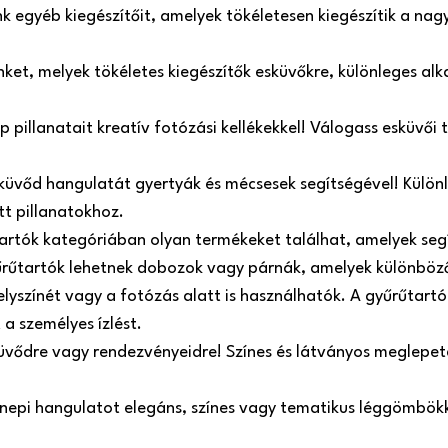
 egyéb kiegészítőit, amelyek tökéletesen kiegészítik a nag
einket, melyek tökéletes kiegészítők esküvőkre, különleges a
pillanatait kreatív fotózási kellékekkel! Válogass esküvői tá
küvőd hangulatát gyertyák és mécsesek segítségével! Külön
tt pillanatokhoz.
tartók kategóriában olyan termékeket találhat, amelyek se
űrűtartók lehetnek dobozok vagy párnák, amelyek különböző
helyszínét vagy a fotózás alatt is használhatók. A gyűrűtart
 a személyes ízlést.
üvődre vagy rendezvényeidre! Színes és látványos meglepeté
ünnepi hangulatot elegáns, színes vagy tematikus léggömbökk