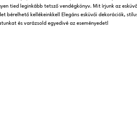
gyen tied leginkább tetsző vendégkönyv. Mit írjunk az esküv
t bérelhető kellékeinkkel! Elegáns esküvői dekorációk, stílu
latunkat és varázsold egyedivé az eseményedet!