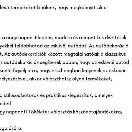
n lévő termékeket kínálunk, hogy megkönnyítsük a
z a nagy napon! Elegáns, modern és romantikus díszítések.
yekkel feldobhatod az esküvői autódat. Az autódekoráció
t. Az autódekorációk között megtalálhatóak a klasszikus
. Az autódekorációk segítenek abban, hogy az esküvői autód
sánál figyelj arra, hogy összhangban legyenek az esküvői
helyezésével, akkor választhatsz olyan termékeket,
 stílusos bútorok és praktikus kiegészítők, amelyek
edet!
nagy napodat! Tökéletes választás köszönetajándékokra,
agolására.