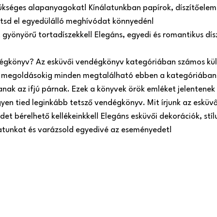
ükséges alapanyagokat! Kínálatunkban papírok, díszítőeleme
zítsd el egyedülálló meghívódat könnyedén!
t gyönyörű tortadíszekkel! Elegáns, egyedi és romantikus dí
dégkönyv? Az esküvői vendégkönyv kategóriában számos kül
megoldásokig minden megtalálható ebben a kategóriában.
ak az ifjú párnak. Ezek a könyvek örök emléket jelentenek 
gyen tied leginkább tetsző vendégkönyv. Mit írjunk az esküv
et bérelhető kellékeinkkel! Elegáns esküvői dekorációk, stíl
latunkat és varázsold egyedivé az eseményedet!