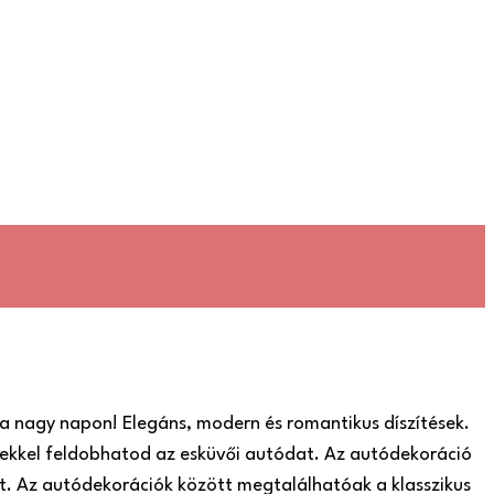
a nagy napon! Elegáns, modern és romantikus díszítések.
ekkel feldobhatod az esküvői autódat. Az autódekoráció
t. Az autódekorációk között megtalálhatóak a klasszikus