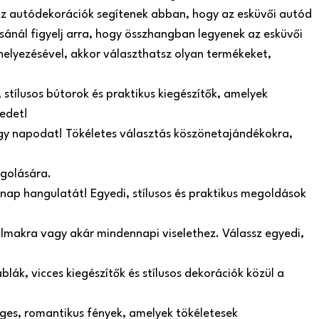
. Az autódekorációk segítenek abban, hogy az esküvői autód
sánál figyelj arra, hogy összhangban legyenek az esküvői
helyezésével, akkor választhatsz olyan termékeket,
stílusos bútorok és praktikus kiegészítők, amelyek
edet!
agy napodat! Tökéletes választás köszönetajándékokra,
agolására.
 nap hangulatát! Egyedi, stílusos és praktikus megoldások
lkalmakra vagy akár mindennapi viselethez. Válassz egyedi,
lák, vicces kiegészítők és stílusos dekorációk közül a
ges, romantikus fények, amelyek tökéletesek