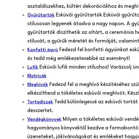
asztaldíszekhez, kültéri dekorációkhoz és meghi
Esküvői gyűrűtartók Esküvői gyűrűt
Gyűrűtartók
stílusosan legyenek átadva a nagy napon. A gy
gyűrűtartók díszíthetik az oltárt, a ceremónia 
stílusát, a gyűrűk méretét és formáját, valamint
Fedezd fel konfetti ágyúinkat esk
Konfetti ágyú
és tedd még emlékezetesebbé az eseményt!
Esküvői lufik minden stílushoz! Varázsolj 
Lufik
Matricák
Fedezd fel a meghívó készítéséhez szü
Meghívók
elkészíthesd a tökéletes esküvői meghívót. Kés
Tedd különlegessé az esküvői tortát
Tortadíszek
desszertet.
Milyen a tökéletes esküvői vend
Vendégkönyvek
hagyományos könyvektől kezdve a formabontó 
üzeneteket, jókívánságokat és emlékeket hagyjan