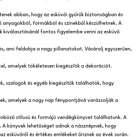
ítenek abban, hogy az esküvői gyűrűk biztonságban és
 anyagokból, formákból és színekből készülhetnek. A
ók kiválasztásánál fontos figyelembe venni az esküvő
s, ami feldobja a nagy pillanatokat. Vásárolj egyszerűen,
el, amelyek tökéletesen kiegészítik a dekorációt.
, szalagok és egyéb kiegészítők találhatók, hogy
szek, amelyek a nagy nap fénypontjává varázsolják a
nböző stílusú és formájú vendégkönyvet találhatunk. A
 A könyvek lehetőséget adnak a násznépnek, hogy
az esküvőről és értékes emlékeket őriznek az évek során.