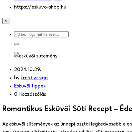
https://eskuvo-shop.hu
×
2024.10.29.
by
kreativcsiga
Esküvői tippek
0 Hozzászólás
Romantikus Esküvői Süti Recept – Éd
Az esküvői sütemények az ünnepi asztal legkedvesebb elem