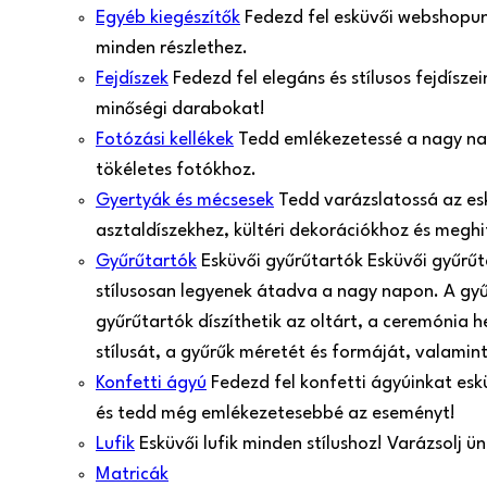
Egyéb kiegészítők
Fedezd fel esküvői webshopunk
minden részlethez.
Fejdíszek
Fedezd fel elegáns és stílusos fejdísz
minőségi darabokat!
Fotózási kellékek
Tedd emlékezetessé a nagy nap 
tökéletes fotókhoz.
Gyertyák és mécsesek
Tedd varázslatossá az es
asztaldíszekhez, kültéri dekorációkhoz és meghi
Gyűrűtartók
Esküvői gyűrűtartók Esküvői gyűrű
stílusosan legyenek átadva a nagy napon. A gy
gyűrűtartók díszíthetik az oltárt, a ceremónia 
stílusát, a gyűrűk méretét és formáját, valamint
Konfetti ágyú
Fedezd fel konfetti ágyúinkat esk
és tedd még emlékezetesebbé az eseményt!
Lufik
Esküvői lufik minden stílushoz! Varázsolj 
Matricák