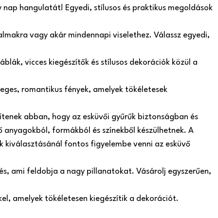
y nap hangulatát! Egyedi, stílusos és praktikus megoldások
lkalmakra vagy akár mindennapi viselethez. Válassz egyedi,
blák, vicces kiegészítők és stílusos dekorációk közül a
leges, romantikus fények, amelyek tökéletesek
gítenek abban, hogy az esküvői gyűrűk biztonságban és
 anyagokból, formákból és színekből készülhetnek. A
ók kiválasztásánál fontos figyelembe venni az esküvő
s, ami feldobja a nagy pillanatokat. Vásárolj egyszerűen,
el, amelyek tökéletesen kiegészítik a dekorációt.