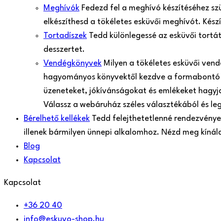
Meghívók
Fedezd fel a meghívó készítéséhez sz
elkészíthesd a tökéletes esküvői meghívót. Kés
Tortadíszek
Tedd különlegessé az esküvői tortá
desszertet.
Vendégkönyvek
Milyen a tökéletes esküvői ven
hagyományos könyvektől kezdve a formabontó 
üzeneteket, jókívánságokat és emlékeket hagyjan
Válassz a webáruház széles választékából és le
Bérelhető kellékek
Tedd felejthetetlenné rendezvényed
illenek bármilyen ünnepi alkalomhoz. Nézd meg kíná
Blog
Kapcsolat
Kapcsolat
+36 20 40
info@eskuvo-shop.hu