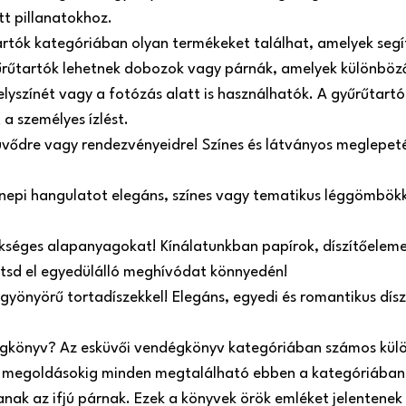
tt pillanatokhoz.
artók kategóriában olyan termékeket találhat, amelyek seg
űrűtartók lehetnek dobozok vagy párnák, amelyek különböző
helyszínét vagy a fotózás alatt is használhatók. A gyűrűtart
 a személyes ízlést.
üvődre vagy rendezvényeidre! Színes és látványos meglepeté
ünnepi hangulatot elegáns, színes vagy tematikus léggömbökk
kséges alapanyagokat! Kínálatunkban papírok, díszítőelemek
zítsd el egyedülálló meghívódat könnyedén!
 gyönyörű tortadíszekkel! Elegáns, egyedi és romantikus dí
égkönyv? Az esküvői vendégkönyv kategóriában számos külö
megoldásokig minden megtalálható ebben a kategóriában.
ak az ifjú párnak. Ezek a könyvek örök emléket jelentenek 