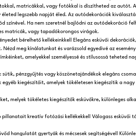
atokkal, matricákkal, vagy fotókkal is díszítheted az autót
 életed legszebb napját éled. Az autódekorációk kiválasztá
ód színével. Ha nem szeretnél bajlódni az autódekoráció fel
es matricák, vagy tapadókorongos virágok.
nyedet bérelhető kellékeinkkel! Elegáns esküvői dekorációk, 
oz. Nézd meg kínálatunkat és varázsold egyedivé az esemény
címkéinket, amelyekkel személyessé és stílusossá teheted n
e: sütik, pénzgyűjtés vagy köszönetajándékok elegáns csom
egyéb kiegészítőit, amelyek tökéletesen kiegészítik a nagy
inket, melyek tökéletes kiegészítők esküvőkre, különleges a
illanatait kreatív fotózási kellékekkel! Válogass esküvői táb
üvőd hangulatát gyertyák és mécsesek segítségével! Különle