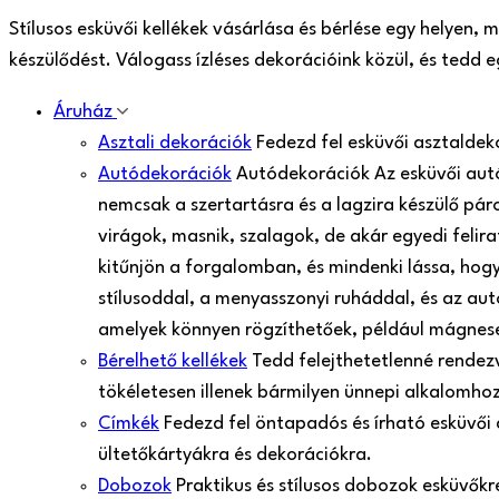
Stílusos esküvői kellékek vásárlása és bérlése egy helyen,
készülődést. Válogass ízléses dekorációink közül, és tedd
Áruház
Asztali dekorációk
Fedezd fel esküvői asztaldek
Autódekorációk
Autódekorációk Az esküvői aut
nemcsak a szertartásra és a lagzira készülő pá
virágok, masnik, szalagok, de akár egyedi felir
kitűnjön a forgalomban, és mindenki lássa, hogy
stílusoddal, a menyasszonyi ruháddal, és az aut
amelyek könnyen rögzíthetőek, például mágnes
Bérelhető kellékek
Tedd felejthetetlenné rendezv
tökéletesen illenek bármilyen ünnepi alkalomh
Címkék
Fedezd fel öntapadós és írható esküvői
ültetőkártyákra és dekorációkra.
Dobozok
Praktikus és stílusos dobozok esküvők