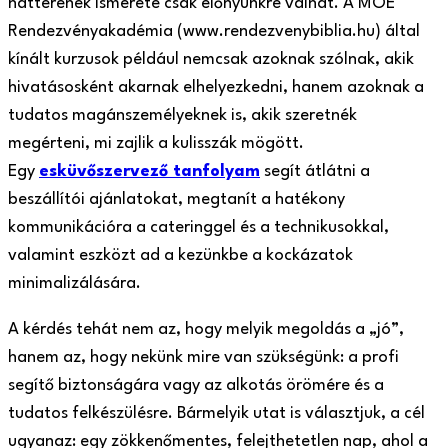
hátterének ismerete csak előnyünkre válhat. A MOE
Rendezvényakadémia (www.rendezvenybiblia.hu) által
kínált kurzusok például nemcsak azoknak szólnak, akik
hivatásosként akarnak elhelyezkedni, hanem azoknak a
tudatos magánszemélyeknek is, akik szeretnék
megérteni, mi zajlik a kulisszák mögött.
Egy
esküvőszervező tanfolyam
segít átlátni a
beszállítói ajánlatokat, megtanít a hatékony
kommunikációra a cateringgel és a technikusokkal,
valamint eszközt ad a kezünkbe a kockázatok
minimalizálására.
A kérdés tehát nem az, hogy melyik megoldás a „jó”,
hanem az, hogy nekünk mire van szükségünk: a profi
segítő biztonságára vagy az alkotás örömére és a
tudatos felkészülésre. Bármelyik utat is választjuk, a cél
ugyanaz: egy zökkenőmentes, felejthetetlen nap, ahol a