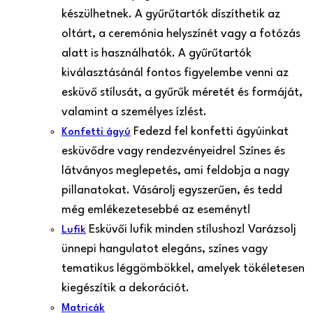
készülhetnek. A gyűrűtartók díszíthetik az
oltárt, a ceremónia helyszínét vagy a fotózás
alatt is használhatók. A gyűrűtartók
kiválasztásánál fontos figyelembe venni az
esküvő stílusát, a gyűrűk méretét és formáját,
valamint a személyes ízlést.
Fedezd fel konfetti ágyúinkat
Konfetti ágyú
esküvődre vagy rendezvényeidre! Színes és
látványos meglepetés, ami feldobja a nagy
pillanatokat. Vásárolj egyszerűen, és tedd
még emlékezetesebbé az eseményt!
Esküvői lufik minden stílushoz! Varázsolj
Lufik
ünnepi hangulatot elegáns, színes vagy
tematikus léggömbökkel, amelyek tökéletesen
kiegészítik a dekorációt.
Matricák