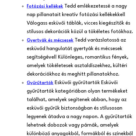
Tedd emlékezetessé a nagy
Fotózási kellékek
nap pillanatait kreatív fotózási kellékekkel!
Válogass esküvői táblák, vicces kiegészítők és
stílusos dekorációk közül a tökéletes fotókhoz.
Tedd varázslatossá az
Gyertyák és mécsesek
esküvőd hangulatát gyertyák és mécsesek
segítségével! Különleges, romantikus fények,
amelyek tökéletesek asztaldíszekhez, kültéri
dekorációkhoz és meghitt pillanatokhoz.
Esküvői gyűrűtartók Esküvői
Gyűrűtartók
gyűrűtartók kategóriában olyan termékeket
találhat, amelyek segítenek abban, hogy az
esküvői gyűrűk biztonságban és stílusosan
legyenek átadva a nagy napon. A gyűrűtartók
lehetnek dobozok vagy párnák, amelyek
különböző anyagokból, formákból és színekből