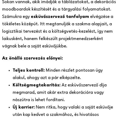
Sokan vannak, akik imádják a táblázatokat, a dekorációs
moodboardok készítését és a tárgyalási folyamatokat.
Számukra egy
esküvőszervező tanfolyam
elvégzése a
tökéletes középút. Itt megtanulják a szakma alapjait, a
logisztikai tervezést és a költségvetés-kezelést, így nem
laikusként, hanem felkészült projektmenedzserként
vágnak bele a saját esküvőjükbe.
Az önálló szervezés előnyei:
Teljes kontroll:
Minden részlet pontosan úgy
alakul, ahogy azt a pár elképzelte.
Költségmegtakarítás:
Az esküvőszervező díja
megmarad, amit akár extra dekorációra vagy
nászútra is lehet fordítani.
Új karrier:
Nem ritka, hogy valaki a saját esküvője
után kap kedvet a szakmához, és hivatásos