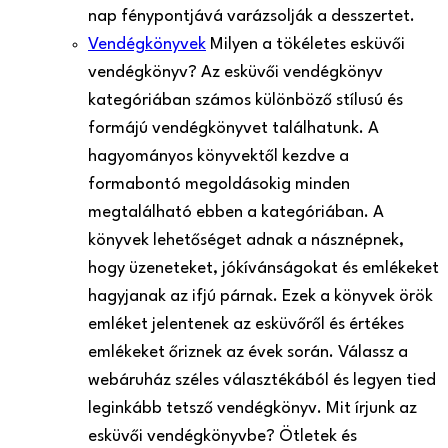
nap fénypontjává varázsolják a desszertet.
Vendégkönyvek
Milyen a tökéletes esküvői
vendégkönyv? Az esküvői vendégkönyv
kategóriában számos különböző stílusú és
formájú vendégkönyvet találhatunk. A
hagyományos könyvektől kezdve a
formabontó megoldásokig minden
megtalálható ebben a kategóriában. A
könyvek lehetőséget adnak a násznépnek,
hogy üzeneteket, jókívánságokat és emlékeket
hagyjanak az ifjú párnak. Ezek a könyvek örök
emléket jelentenek az esküvőről és értékes
emlékeket őriznek az évek során. Válassz a
webáruház széles választékából és legyen tied
leginkább tetsző vendégkönyv. Mit írjunk az
esküvői vendégkönyvbe? Ötletek és