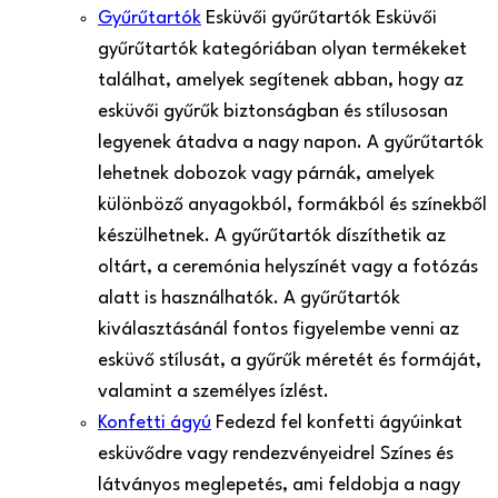
Gyűrűtartók
Esküvői gyűrűtartók Esküvői
gyűrűtartók kategóriában olyan termékeket
találhat, amelyek segítenek abban, hogy az
esküvői gyűrűk biztonságban és stílusosan
legyenek átadva a nagy napon. A gyűrűtartók
lehetnek dobozok vagy párnák, amelyek
különböző anyagokból, formákból és színekből
készülhetnek. A gyűrűtartók díszíthetik az
oltárt, a ceremónia helyszínét vagy a fotózás
alatt is használhatók. A gyűrűtartók
kiválasztásánál fontos figyelembe venni az
esküvő stílusát, a gyűrűk méretét és formáját,
valamint a személyes ízlést.
Konfetti ágyú
Fedezd fel konfetti ágyúinkat
esküvődre vagy rendezvényeidre! Színes és
látványos meglepetés, ami feldobja a nagy