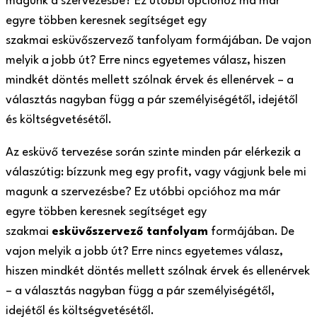
magunk a szervezésbe? Ez utóbbi opcióhoz ma már
egyre többen keresnek segítséget egy
szakmai esküvőszervező tanfolyam formájában. De vajon
melyik a jobb út? Erre nincs egyetemes válasz, hiszen
mindkét döntés mellett szólnak érvek és ellenérvek – a
választás nagyban függ a pár személyiségétől, idejétől
és költségvetésétől.
Az esküvő tervezése során szinte minden pár elérkezik a
válaszútig: bízzunk meg egy profit, vagy vágjunk bele mi
magunk a szervezésbe? Ez utóbbi opcióhoz ma már
egyre többen keresnek segítséget egy
szakmai
esküvőszervező tanfolyam
formájában. De
vajon melyik a jobb út? Erre nincs egyetemes válasz,
hiszen mindkét döntés mellett szólnak érvek és ellenérvek
– a választás nagyban függ a pár személyiségétől,
idejétől és költségvetésétől.