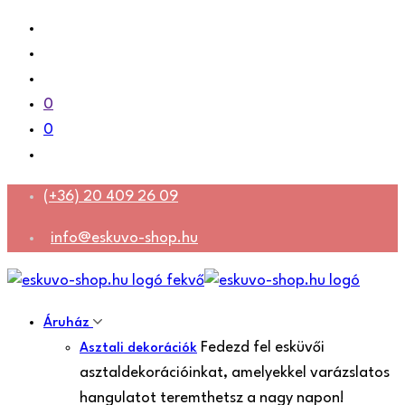
0
0
(+36) 20 409 26 09
info@eskuvo-shop.hu
Áruház
Fedezd fel esküvői
Asztali dekorációk
asztaldekorációinkat, amelyekkel varázslatos
hangulatot teremthetsz a nagy napon!