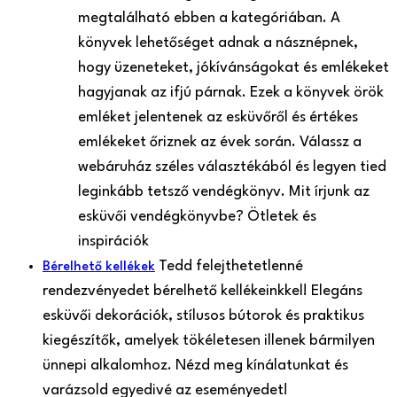
megtalálható ebben a kategóriában. A
könyvek lehetőséget adnak a násznépnek,
hogy üzeneteket, jókívánságokat és emlékeket
hagyjanak az ifjú párnak. Ezek a könyvek örök
emléket jelentenek az esküvőről és értékes
emlékeket őriznek az évek során. Válassz a
webáruház széles választékából és legyen tied
leginkább tetsző vendégkönyv. Mit írjunk az
esküvői vendégkönyvbe? Ötletek és
inspirációk
Tedd felejthetetlenné
Bérelhető kellékek
rendezvényedet bérelhető kellékeinkkel! Elegáns
esküvői dekorációk, stílusos bútorok és praktikus
kiegészítők, amelyek tökéletesen illenek bármilyen
ünnepi alkalomhoz. Nézd meg kínálatunkat és
varázsold egyedivé az eseményedet!