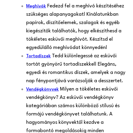
Fedezd fel a meghívó készítéséhez
Meghívók
szükséges alapanyagokat! Kínálatunkban
papírok, díszítőelemek, szalagok és egyéb
kiegészítők találhatók, hogy elkészíthesd a
tökéletes esküvői meghívót. Készítsd el
egyedülálló meghívódat könnyedén!
Tedd különlegessé az esküvői
Tortadíszek
tortát gyönyörű tortadíszekkel! Elegáns,
egyedi és romantikus díszek, amelyek a nagy
nap fénypontjává varázsolják a desszertet.
Milyen a tökéletes esküvői
Vendégkönyvek
vendégkönyv? Az esküvői vendégkönyv
kategóriában számos különböző stílusú és
formájú vendégkönyvet találhatunk. A
hagyományos könyvektől kezdve a
formabontó megoldásokig minden