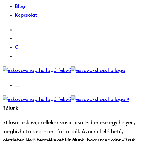
Blog
Kapcsolat
0
×
Rólunk
Stílusos esküvői kellékek vásárlása és bérlése egy helyen,
megbízható debreceni forrásból. Azonnal elérhető,
készleten lévő termékeket kínálunk, hogy megkönnyítsük