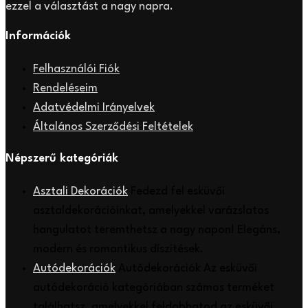
ezzel a választást a nagy napra.
Információk
Felhasználói Fiók
Rendeléseim
Adatvédelmi Irányelvek
Általános Szerződési Feltételek
Népszerű kategóriák
Asztali Dekorációk
Fedezd fel esküvői
asztaldekorációinkat, amelyekkel varázslatos
hangulatot teremthetsz a nagy napon! Elegáns,
modern és romantikus díszítések.
Autódekorációk
Autódekorációk Az esküvői
autódekoráció kategóriában számos terméket
találhatsz, amelyekkel feldobhatod az esküvői