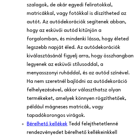
szalagok, de akár egyedi feliratokkal,
matricákkal, vagy fotókkal is díszítheted az
autót. Az autódekorációk segítenek abban,
hogy az esküvői autód kitűnjön a
forgalomban, és mindenki lássa, hogy életed
legszebb napját éled. Az autódekorációk
kiválasztásánál figyelj arra, hogy összhangban
legyenek az esküvői stílusoddal, a
menyasszonyi ruháddal, és az autód színével.
Ha nem szeretnél bajlódni az autódekoráció
felhelyezésével, akkor választhatsz olyan
termékeket, amelyek könnyen rögzíthetőek,
például mágneses matricák, vagy
tapadókorongos virágok.
Bérelhető kellékek
Tedd felejthetetlenné
rendezvényedet bérelhető kellékeinkkel!