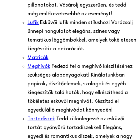
pillanatokat. Vásárolj egyszerűen, és tedd
még emlékezetesebbé az eseményt!
Lufik
Esküvői lufik minden stílushoz! Varázsolj
ünnepi hangulatot elegáns, színes vagy
tematikus léggömbökkel, amelyek tökéletesen
kiegészítik a dekorációt.
Matricák
Meghívók
Fedezd fel a meghívó készítéséhez
szükséges alapanyagokat! Kínálatunkban
papírok, díszítőelemek, szalagok és egyéb
kiegészítők találhatók, hogy elkészíthesd a
tökéletes esküvői meghívót. Készítsd el
egyedülálló meghívódat könnyedén!
Tortadíszek
Tedd különlegessé az esküvői
tortát gyönyörű tortadíszekkel! Elegáns,
egyedi és romantikus díszek, amelyek a nagy