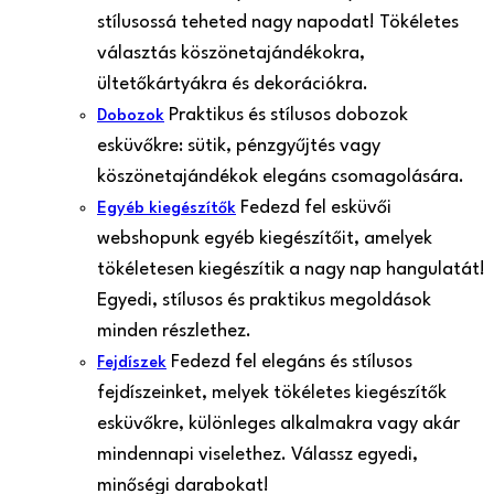
stílusossá teheted nagy napodat! Tökéletes
választás köszönetajándékokra,
ültetőkártyákra és dekorációkra.
Praktikus és stílusos dobozok
Dobozok
esküvőkre: sütik, pénzgyűjtés vagy
köszönetajándékok elegáns csomagolására.
Fedezd fel esküvői
Egyéb kiegészítők
webshopunk egyéb kiegészítőit, amelyek
tökéletesen kiegészítik a nagy nap hangulatát!
Egyedi, stílusos és praktikus megoldások
minden részlethez.
Fedezd fel elegáns és stílusos
Fejdíszek
fejdíszeinket, melyek tökéletes kiegészítők
esküvőkre, különleges alkalmakra vagy akár
mindennapi viselethez. Válassz egyedi,
minőségi darabokat!