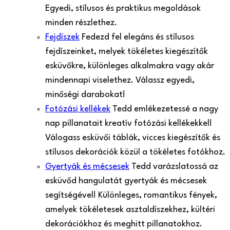
Egyedi, stílusos és praktikus megoldások
minden részlethez.
Fejdíszek
Fedezd fel elegáns és stílusos
fejdíszeinket, melyek tökéletes kiegészítők
esküvőkre, különleges alkalmakra vagy akár
mindennapi viselethez. Válassz egyedi,
minőségi darabokat!
Fotózási kellékek
Tedd emlékezetessé a nagy
nap pillanatait kreatív fotózási kellékekkel!
Válogass esküvői táblák, vicces kiegészítők és
stílusos dekorációk közül a tökéletes fotókhoz.
Gyertyák és mécsesek
Tedd varázslatossá az
esküvőd hangulatát gyertyák és mécsesek
segítségével! Különleges, romantikus fények,
amelyek tökéletesek asztaldíszekhez, kültéri
dekorációkhoz és meghitt pillanatokhoz.