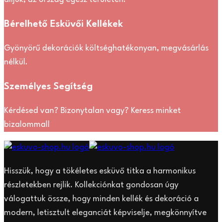
Bérelhető Esküvői Kellékek
Gyönyörű dekorációk költséghatékonyan, megvásárlás
nélkül.
Személyes Segítség
Kérdésed van? Bizonytalan vagy? Keress minket
bizalommal!
Hisszük, hogy a tökéletes esküvő titka a harmonikus
részletekben rejlik. Kollekciónkat gondosan úgy
válogattuk össze, hogy minden kellék és dekoráció a
modern, letisztult eleganciát képviselje, megkönnyítve