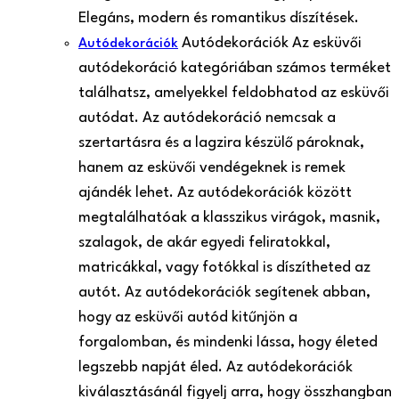
Elegáns, modern és romantikus díszítések.
Autódekorációk Az esküvői
Autódekorációk
autódekoráció kategóriában számos terméket
találhatsz, amelyekkel feldobhatod az esküvői
autódat. Az autódekoráció nemcsak a
szertartásra és a lagzira készülő pároknak,
hanem az esküvői vendégeknek is remek
ajándék lehet. Az autódekorációk között
megtalálhatóak a klasszikus virágok, masnik,
szalagok, de akár egyedi feliratokkal,
matricákkal, vagy fotókkal is díszítheted az
autót. Az autódekorációk segítenek abban,
hogy az esküvői autód kitűnjön a
forgalomban, és mindenki lássa, hogy életed
legszebb napját éled. Az autódekorációk
kiválasztásánál figyelj arra, hogy összhangban