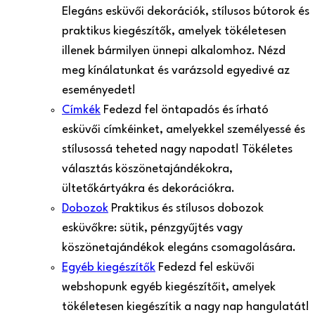
Elegáns esküvői dekorációk, stílusos bútorok és
praktikus kiegészítők, amelyek tökéletesen
illenek bármilyen ünnepi alkalomhoz. Nézd
meg kínálatunkat és varázsold egyedivé az
eseményedet!
Címkék
Fedezd fel öntapadós és írható
esküvői címkéinket, amelyekkel személyessé és
stílusossá teheted nagy napodat! Tökéletes
választás köszönetajándékokra,
ültetőkártyákra és dekorációkra.
Dobozok
Praktikus és stílusos dobozok
esküvőkre: sütik, pénzgyűjtés vagy
köszönetajándékok elegáns csomagolására.
Egyéb kiegészítők
Fedezd fel esküvői
webshopunk egyéb kiegészítőit, amelyek
tökéletesen kiegészítik a nagy nap hangulatát!