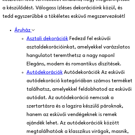
a készülődést. Válogass ízléses dekorációink közül, és
tedd egyszerűbbé a tökéletes esküvő megszervezését!
Áruház
Asztali dekorációk
Fedezd fel esküvői
asztaldekorációinkat, amelyekkel varázslatos
hangulatot teremthetsz a nagy napon!
Elegáns, modern és romantikus díszítések.
Autódekorációk
Autódekorációk Az esküvői
autódekoráció kategóriában számos terméket
találhatsz, amelyekkel feldobhatod az esküvői
autódat. Az autódekoráció nemcsak a
szertartásra és a lagzira készülő pároknak,
hanem az esküvői vendégeknek is remek
ajándék lehet. Az autódekorációk között
megtalálhatóak a klasszikus virágok, masnik,