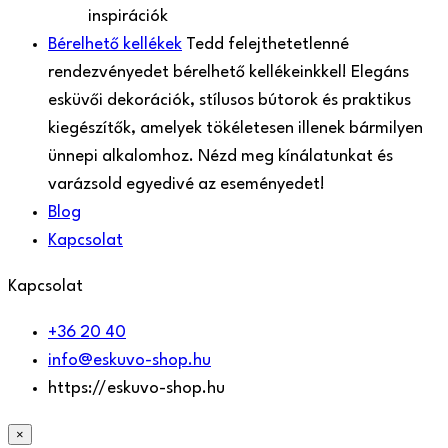
inspirációk
Bérelhető kellékek
Tedd felejthetetlenné
rendezvényedet bérelhető kellékeinkkel! Elegáns
esküvői dekorációk, stílusos bútorok és praktikus
kiegészítők, amelyek tökéletesen illenek bármilyen
ünnepi alkalomhoz. Nézd meg kínálatunkat és
varázsold egyedivé az eseményedet!
Blog
Kapcsolat
Kapcsolat
+36 20 40
info@eskuvo-shop.hu
https://eskuvo-shop.hu
×