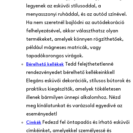
legyenek az esküvői stílusoddal, a
menyasszonyi ruháddal, és az autód színével.
Ha nem szeretnél bajlódni az autódekoráció
felhelyezésével, akkor választhatsz olyan
termékeket, amelyek könnyen rögzíthetőek,
például mágneses matricák, vagy
tapadókorongos virágok.
Tedd felejthetetlenné
Bérelhető kellékek
rendezvényedet bérelhető kellékeinkkel!
Elegáns esküvői dekorációk, stílusos bútorok és
praktikus kiegészítők, amelyek tökéletesen
illenek bármilyen ünnepi alkalomhoz. Nézd
meg kínálatunkat és varázsold egyedivé az
eseményedet!
Fedezd fel öntapadós és írható esküvői
Címkék
címkéinket, amelyekkel személyessé és