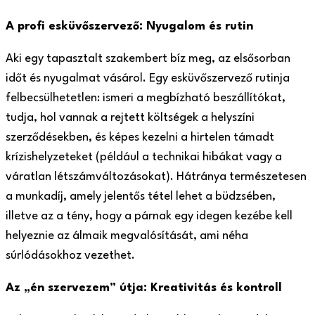
A profi esküvőszervező: Nyugalom és rutin
Aki egy tapasztalt szakembert bíz meg, az elsősorban
időt és nyugalmat vásárol. Egy esküvőszervező rutinja
felbecsülhetetlen: ismeri a megbízható beszállítókat,
tudja, hol vannak a rejtett költségek a helyszíni
szerződésekben, és képes kezelni a hirtelen támadt
krízishelyzeteket (például a technikai hibákat vagy a
váratlan létszámváltozásokat). Hátránya természetesen
a munkadíj, amely jelentős tétel lehet a büdzsében,
illetve az a tény, hogy a párnak egy idegen kezébe kell
helyeznie az álmaik megvalósítását, ami néha
súrlódásokhoz vezethet.
Az „én szervezem” útja: Kreativitás és kontroll