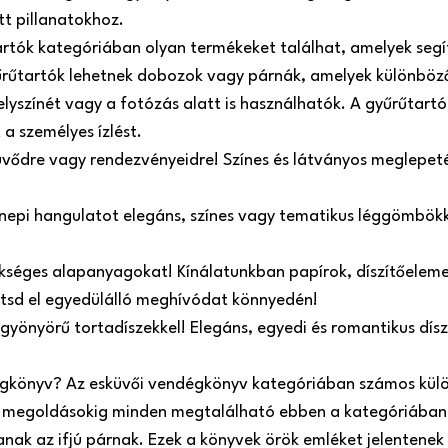
tt pillanatokhoz.
artók kategóriában olyan termékeket találhat, amelyek seg
űrűtartók lehetnek dobozok vagy párnák, amelyek különböző
helyszínét vagy a fotózás alatt is használhatók. A gyűrűtart
 a személyes ízlést.
üvődre vagy rendezvényeidre! Színes és látványos meglepeté
ünnepi hangulatot elegáns, színes vagy tematikus léggömbökk
kséges alapanyagokat! Kínálatunkban papírok, díszítőelemek
zítsd el egyedülálló meghívódat könnyedén!
 gyönyörű tortadíszekkel! Elegáns, egyedi és romantikus dí
égkönyv? Az esküvői vendégkönyv kategóriában számos külö
megoldásokig minden megtalálható ebben a kategóriában.
ak az ifjú párnak. Ezek a könyvek örök emléket jelentenek 