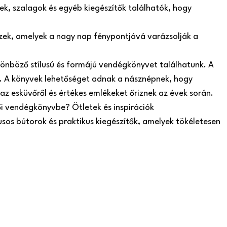
k, szalagok és egyéb kiegészítők találhatók, hogy
szek, amelyek a nagy nap fénypontjává varázsolják a
önböző stílusú és formájú vendégkönyvet találhatunk. A
 A könyvek lehetőséget adnak a násznépnek, hogy
az esküvőről és értékes emlékeket őriznek az évek során.
ői vendégkönyvbe? Ötletek és inspirációk
usos bútorok és praktikus kiegészítők, amelyek tökéletesen