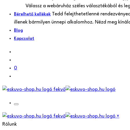
Válassz a webáruház széles választékából és le
Tedd felejthetetlenné rendezvényede
Bérelhető kellékek
illenek bármilyen ünnepi alkalomhoz. Nézd meg kíná
Blog
Kapcsolat
0
×
Rólunk