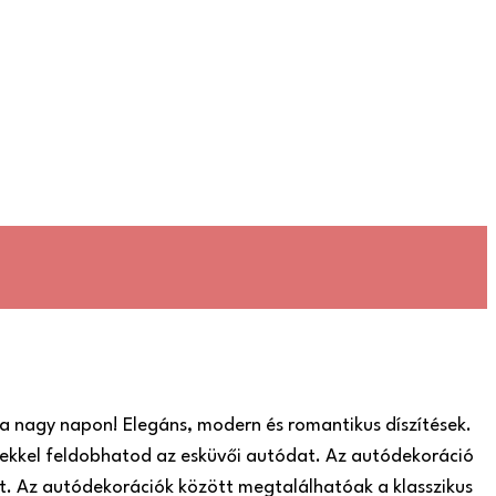
a nagy napon! Elegáns, modern és romantikus díszítések.
ekkel feldobhatod az esküvői autódat. Az autódekoráció
t. Az autódekorációk között megtalálhatóak a klasszikus