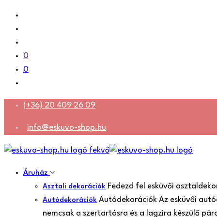
0
0
(+36) 20 409 26 09
info@eskuvo-shop.hu
Áruház
Fedezd fel esküvői asztaldeko
Asztali dekorációk
Autódekorációk Az esküvői autó
Autódekorációk
nemcsak a szertartásra és a lagzira készülő pá