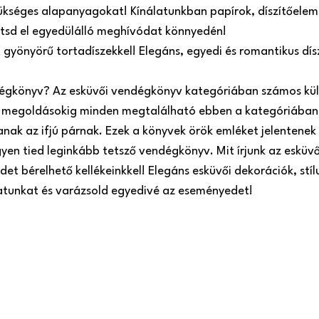
ükséges alapanyagokat! Kínálatunkban papírok, díszítőeleme
zítsd el egyedülálló meghívódat könnyedén!
t gyönyörű tortadíszekkel! Elegáns, egyedi és romantikus dí
dégkönyv? Az esküvői vendégkönyv kategóriában számos kül
megoldásokig minden megtalálható ebben a kategóriában.
ak az ifjú párnak. Ezek a könyvek örök emléket jelentenek 
gyen tied leginkább tetsző vendégkönyv. Mit írjunk az esküv
et bérelhető kellékeinkkel! Elegáns esküvői dekorációk, stíl
latunkat és varázsold egyedivé az eseményedet!