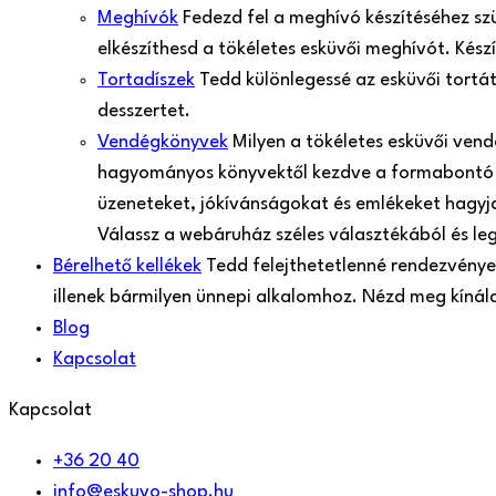
Meghívók
Fedezd fel a meghívó készítéséhez sz
elkészíthesd a tökéletes esküvői meghívót. Kés
Tortadíszek
Tedd különlegessé az esküvői tortá
desszertet.
Vendégkönyvek
Milyen a tökéletes esküvői ven
hagyományos könyvektől kezdve a formabontó 
üzeneteket, jókívánságokat és emlékeket hagyjan
Válassz a webáruház széles választékából és le
Bérelhető kellékek
Tedd felejthetetlenné rendezvényed
illenek bármilyen ünnepi alkalomhoz. Nézd meg kíná
Blog
Kapcsolat
Kapcsolat
+36 20 40
info@eskuvo-shop.hu