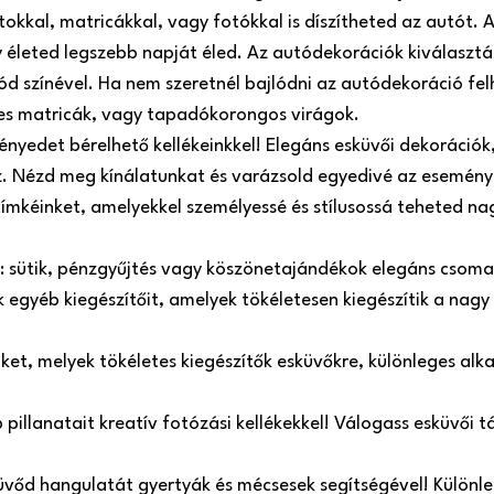
atokkal, matricákkal, vagy fotókkal is díszítheted az autót
 életed legszebb napját éled. Az autódekorációk kiválasztá
ód színével. Ha nem szeretnél bajlódni az autódekoráció fel
es matricák, vagy tapadókorongos virágok.
nyedet bérelhető kellékeinkkel! Elegáns esküvői dekorációk, 
oz. Nézd meg kínálatunkat és varázsold egyedivé az esemény
címkéinket, amelyekkel személyessé és stílusossá teheted n
e: sütik, pénzgyűjtés vagy köszönetajándékok elegáns csom
egyéb kiegészítőit, amelyek tökéletesen kiegészítik a nagy
inket, melyek tökéletes kiegészítők esküvőkre, különleges a
illanatait kreatív fotózási kellékekkel! Válogass esküvői táb
üvőd hangulatát gyertyák és mécsesek segítségével! Különle