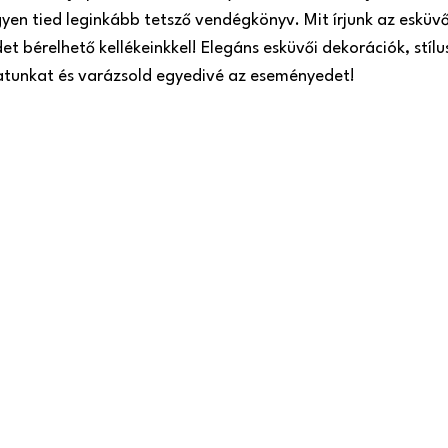
gyen tied leginkább tetsző vendégkönyv. Mit írjunk az esküv
t bérelhető kellékeinkkel! Elegáns esküvői dekorációk, stílu
latunkat és varázsold egyedivé az eseményedet!