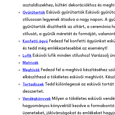
asztaldíszekhez, kültéri dekorációkhoz és meghi
Esküvői gyűrűtartók Esküvői gyűrűt
Gyűrűtartók
stílusosan legyenek átadva a nagy napon. A gy
gyűrűtartók díszíthetik az oltárt, a ceremónia 
stílusát, a gyűrűk méretét és formáját, valamint
Fedezd fel konfetti ágyúinkat esk
Konfetti ágyú
és tedd még emlékezetesebbé az eseményt!
Esküvői lufik minden stílushoz! Varázsolj 
Lufik
Matricák
Fedezd fel a meghívó készítéséhez szü
Meghívók
elkészíthesd a tökéletes esküvői meghívót. Kés
Tedd különlegessé az esküvői tortát
Tortadíszek
desszertet.
Milyen a tökéletes esküvői vend
Vendégkönyvek
hagyományos könyvektől kezdve a formabontó 
üzeneteket, jókívánságokat és emlékeket hagyjan