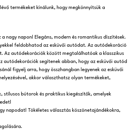
n lévő termékeket kínálunk, hogy megkönnyítsük a
z a nagy napon! Elegáns, modern és romantikus díszítések.
yekkel feldobhatod az esküvői autódat. Az autódekoráció
t. Az autódekorációk között megtalálhatóak a klasszikus
. Az autódekorációk segítenek abban, hogy az esküvői autód
sánál figyelj arra, hogy összhangban legyenek az esküvői
helyezésével, akkor választhatsz olyan termékeket,
 stílusos bútorok és praktikus kiegészítők, amelyek
edet!
nagy napodat! Tökéletes választás köszönetajándékokra,
agolására.