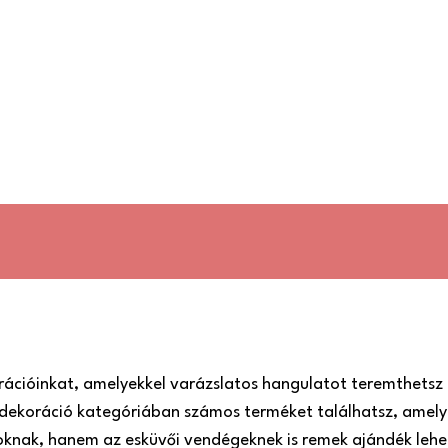
rációinkat, amelyekkel varázslatos hangulatot teremthetsz 
dekoráció kategóriában számos terméket találhatsz, amely
roknak, hanem az esküvői vendégeknek is remek ajándék lehe