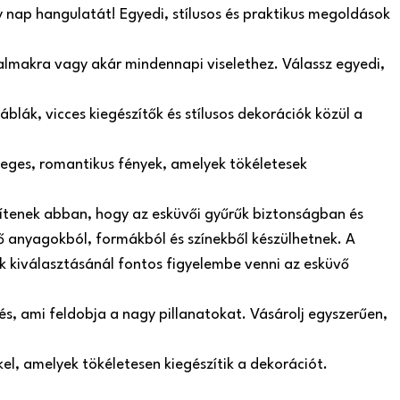
y nap hangulatát! Egyedi, stílusos és praktikus megoldások
lkalmakra vagy akár mindennapi viselethez. Válassz egyedi,
blák, vicces kiegészítők és stílusos dekorációk közül a
leges, romantikus fények, amelyek tökéletesek
gítenek abban, hogy az esküvői gyűrűk biztonságban és
 anyagokból, formákból és színekből készülhetnek. A
ók kiválasztásánál fontos figyelembe venni az esküvő
s, ami feldobja a nagy pillanatokat. Vásárolj egyszerűen,
el, amelyek tökéletesen kiegészítik a dekorációt.