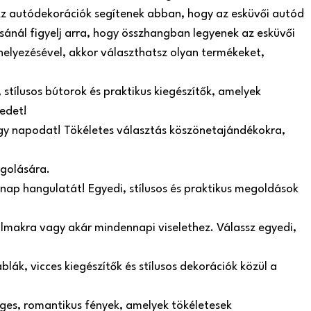
. Az autódekorációk segítenek abban, hogy az esküvői autód
sánál figyelj arra, hogy összhangban legyenek az esküvői
helyezésével, akkor választhatsz olyan termékeket,
stílusos bútorok és praktikus kiegészítők, amelyek
edet!
agy napodat! Tökéletes választás köszönetajándékokra,
agolására.
 nap hangulatát! Egyedi, stílusos és praktikus megoldások
lkalmakra vagy akár mindennapi viselethez. Válassz egyedi,
lák, vicces kiegészítők és stílusos dekorációk közül a
ges, romantikus fények, amelyek tökéletesek