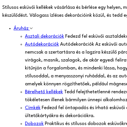
Stílusos esküvői kellékek vásárlása és bérlése egy helyen,
készülődést. Válogass ízléses dekorációink közül, és tedd
Áruház
Asztali dekorációk
Fedezd fel esküvői asztaldek
Autódekorációk
Autódekorációk Az esküvői aut
nemcsak a szertartásra és a lagzira készülő pá
virágok, masnik, szalagok, de akár egyedi felir
kitűnjön a forgalomban, és mindenki lássa, hogy
stílusoddal, a menyasszonyi ruháddal, és az aut
amelyek könnyen rögzíthetőek, például mágnes
Bérelhető kellékek
Tedd felejthetetlenné rendezv
tökéletesen illenek bármilyen ünnepi alkalomh
Címkék
Fedezd fel öntapadós és írható esküvői
ültetőkártyákra és dekorációkra.
Dobozok
Praktikus és stílusos dobozok esküvők