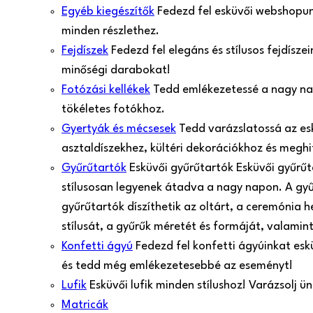
Egyéb kiegészítők
Fedezd fel esküvői webshopunk
minden részlethez.
Fejdíszek
Fedezd fel elegáns és stílusos fejdísz
minőségi darabokat!
Fotózási kellékek
Tedd emlékezetessé a nagy nap 
tökéletes fotókhoz.
Gyertyák és mécsesek
Tedd varázslatossá az es
asztaldíszekhez, kültéri dekorációkhoz és meghi
Gyűrűtartók
Esküvői gyűrűtartók Esküvői gyűrű
stílusosan legyenek átadva a nagy napon. A gy
gyűrűtartók díszíthetik az oltárt, a ceremónia 
stílusát, a gyűrűk méretét és formáját, valamint
Konfetti ágyú
Fedezd fel konfetti ágyúinkat esk
és tedd még emlékezetesebbé az eseményt!
Lufik
Esküvői lufik minden stílushoz! Varázsolj 
Matricák