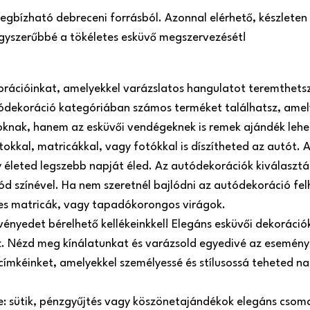
 megbízható debreceni forrásból. Azonnal elérhető, készlete
 egyszerűbbé a tökéletes esküvő megszervezését!
orációinkat, amelyekkel varázslatos hangulatot teremthets
ódekoráció kategóriában számos terméket találhatsz, amel
roknak, hanem az esküvői vendégeknek is remek ajándék lehe
atokkal, matricákkal, vagy fotókkal is díszítheted az autót
 életed legszebb napját éled. Az autódekorációk kiválasztá
ód színével. Ha nem szeretnél bajlódni az autódekoráció fel
es matricák, vagy tapadókorongos virágok.
ényedet bérelhető kellékeinkkel! Elegáns esküvői dekorációk,
oz. Nézd meg kínálatunkat és varázsold egyedivé az esemény
 címkéinket, amelyekkel személyessé és stílusossá teheted 
re: sütik, pénzgyűjtés vagy köszönetajándékok elegáns csom