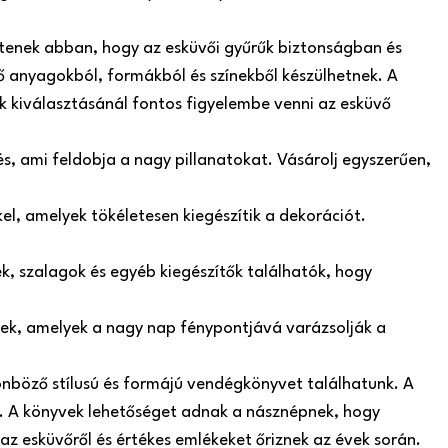
ítenek abban, hogy az esküvői gyűrűk biztonságban és
 anyagokból, formákból és színekből készülhetnek. A
ók kiválasztásánál fontos figyelembe venni az esküvő
s, ami feldobja a nagy pillanatokat. Vásárolj egyszerűen,
el, amelyek tökéletesen kiegészítik a dekorációt.
, szalagok és egyéb kiegészítők találhatók, hogy
szek, amelyek a nagy nap fénypontjává varázsolják a
nböző stílusú és formájú vendégkönyvet találhatunk. A
 A könyvek lehetőséget adnak a násznépnek, hogy
az esküvőről és értékes emlékeket őriznek az évek során.