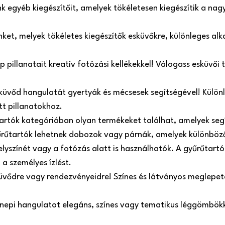
 egyéb kiegészítőit, amelyek tökéletesen kiegészítik a nag
einket, melyek tökéletes kiegészítők esküvőkre, különleges a
pillanatait kreatív fotózási kellékekkel! Válogass esküvői tá
küvőd hangulatát gyertyák és mécsesek segítségével! Külön
tt pillanatokhoz.
tartók kategóriában olyan termékeket találhat, amelyek se
űrűtartók lehetnek dobozok vagy párnák, amelyek különböző
helyszínét vagy a fotózás alatt is használhatók. A gyűrűtart
 a személyes ízlést.
üvődre vagy rendezvényeidre! Színes és látványos meglepeté
ünnepi hangulatot elegáns, színes vagy tematikus léggömbökk