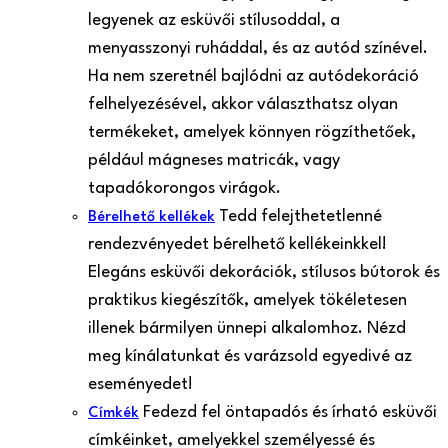
legyenek az esküvői stílusoddal, a
menyasszonyi ruháddal, és az autód színével.
Ha nem szeretnél bajlódni az autódekoráció
felhelyezésével, akkor választhatsz olyan
termékeket, amelyek könnyen rögzíthetőek,
például mágneses matricák, vagy
tapadókorongos virágok.
Tedd felejthetetlenné
Bérelhető kellékek
rendezvényedet bérelhető kellékeinkkel!
Elegáns esküvői dekorációk, stílusos bútorok és
praktikus kiegészítők, amelyek tökéletesen
illenek bármilyen ünnepi alkalomhoz. Nézd
meg kínálatunkat és varázsold egyedivé az
eseményedet!
Fedezd fel öntapadós és írható esküvői
Címkék
címkéinket, amelyekkel személyessé és