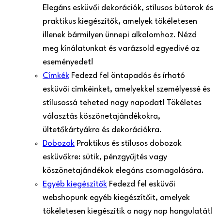
Elegáns esküvői dekorációk, stílusos bútorok és
praktikus kiegészítők, amelyek tökéletesen
illenek bármilyen ünnepi alkalomhoz. Nézd
meg kínálatunkat és varázsold egyedivé az
eseményedet!
Címkék
Fedezd fel öntapadós és írható
esküvői címkéinket, amelyekkel személyessé és
stílusossá teheted nagy napodat! Tökéletes
választás köszönetajándékokra,
ültetőkártyákra és dekorációkra.
Dobozok
Praktikus és stílusos dobozok
esküvőkre: sütik, pénzgyűjtés vagy
köszönetajándékok elegáns csomagolására.
Egyéb kiegészítők
Fedezd fel esküvői
webshopunk egyéb kiegészítőit, amelyek
tökéletesen kiegészítik a nagy nap hangulatát!