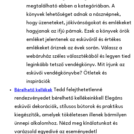
megtalálható ebben a kategóriában. A
könyvek lehetőséget adnak a násznépnek,
hogy üzeneteket, jókívánságokat és emlékeket
hagyjanak az ifjú párnak. Ezek a könyvek örök
emléket jelentenek az esküvőről és értékes
emlékeket őriznek az évek során. Válassz a
webáruház széles választékából és legyen tied
leginkább tetsző vendégkönyv. Mit írjunk az
esküvői vendégkönyvbe? Ötletek és
inspirációk
Tedd felejthetetlenné
Bérelhető kellékek
rendezvényedet bérelhető kellékeinkkel! Elegáns
esküvői dekorációk, stílusos bútorok és praktikus
kiegészítők, amelyek tökéletesen illenek bármilyen
ünnepi alkalomhoz. Nézd meg kínálatunkat és
varázsold egyedivé az eseményedet!