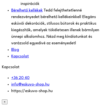
inspirációk
Bérelhető kellékek
Tedd felejthetetlenné
rendezvényedet bérelhető kellékeinkkel! Elegáns
esküvői dekorációk, stílusos bútorok és praktikus
kiegészítők, amelyek tökéletesen illenek bármilyen
ünnepi alkalomhoz. Nézd meg kínálatunkat és
varázsold egyedivé az eseményedet!
Blog
Kapcsolat
Kapcsolat
+36 20 40
info@eskuvo-shop.hu
https://eskuvo-shop.hu
×