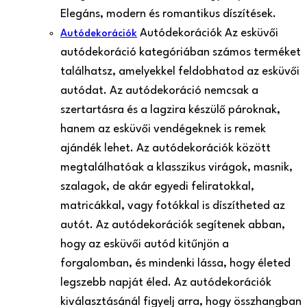
Elegáns, modern és romantikus díszítések.
Autódekorációk Az esküvői
Autódekorációk
autódekoráció kategóriában számos terméket
találhatsz, amelyekkel feldobhatod az esküvői
autódat. Az autódekoráció nemcsak a
szertartásra és a lagzira készülő pároknak,
hanem az esküvői vendégeknek is remek
ajándék lehet. Az autódekorációk között
megtalálhatóak a klasszikus virágok, masnik,
szalagok, de akár egyedi feliratokkal,
matricákkal, vagy fotókkal is díszítheted az
autót. Az autódekorációk segítenek abban,
hogy az esküvői autód kitűnjön a
forgalomban, és mindenki lássa, hogy életed
legszebb napját éled. Az autódekorációk
kiválasztásánál figyelj arra, hogy összhangban