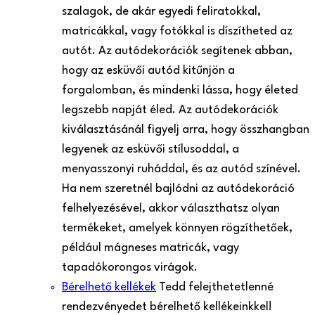
szalagok, de akár egyedi feliratokkal,
matricákkal, vagy fotókkal is díszítheted az
autót. Az autódekorációk segítenek abban,
hogy az esküvői autód kitűnjön a
forgalomban, és mindenki lássa, hogy életed
legszebb napját éled. Az autódekorációk
kiválasztásánál figyelj arra, hogy összhangban
legyenek az esküvői stílusoddal, a
menyasszonyi ruháddal, és az autód színével.
Ha nem szeretnél bajlódni az autódekoráció
felhelyezésével, akkor választhatsz olyan
termékeket, amelyek könnyen rögzíthetőek,
például mágneses matricák, vagy
tapadókorongos virágok.
Bérelhető kellékek
Tedd felejthetetlenné
rendezvényedet bérelhető kellékeinkkel!