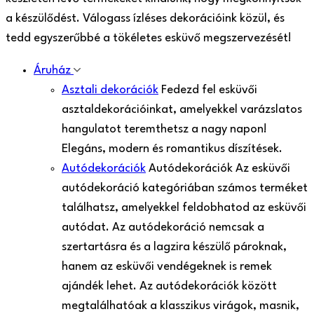
a készülődést. Válogass ízléses dekorációink közül, és
tedd egyszerűbbé a tökéletes esküvő megszervezését!
Áruház
Asztali dekorációk
Fedezd fel esküvői
asztaldekorációinkat, amelyekkel varázslatos
hangulatot teremthetsz a nagy napon!
Elegáns, modern és romantikus díszítések.
Autódekorációk
Autódekorációk Az esküvői
autódekoráció kategóriában számos terméket
találhatsz, amelyekkel feldobhatod az esküvői
autódat. Az autódekoráció nemcsak a
szertartásra és a lagzira készülő pároknak,
hanem az esküvői vendégeknek is remek
ajándék lehet. Az autódekorációk között
megtalálhatóak a klasszikus virágok, masnik,