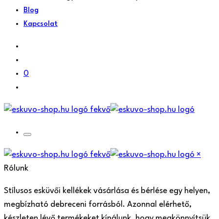
Blog
Kapcsolat
0
×
Rólunk
Stílusos esküvői kellékek vásárlása és bérlése egy helyen,
megbízható debreceni forrásból. Azonnal elérhető,
készleten lévő termékeket kínálunk, hogy megkönnyítsük