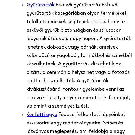
Gyűrűtartók
Esküvői gyűrűtartók Esküvői
gyűrűtartók kategóriában olyan termékeket
találhat, amelyek segítenek abban, hogy az
esküvői gyűrűk biztonságban és stílusosan
legyenek átadva a nagy napon. A gyűrűtartók
lehetnek dobozok vagy párnák, amelyek
különböző anyagokból, formákból és színekből
készülhetnek. A gyűrűtartók díszíthetik az
oltárt, a ceremónia helyszínét vagy a fotózás
alatt is használhatók. A gyűrűtartók
kiválasztásánál fontos figyelembe venni az
esküvő stílusát, a gyűrűk méretét és formáját,
valamint a személyes ízlést.
Konfetti ágyú
Fedezd fel konfetti ágyúinkat
esküvődre vagy rendezvényeidre! Színes és
látványos meglepetés, ami feldobja a nagy