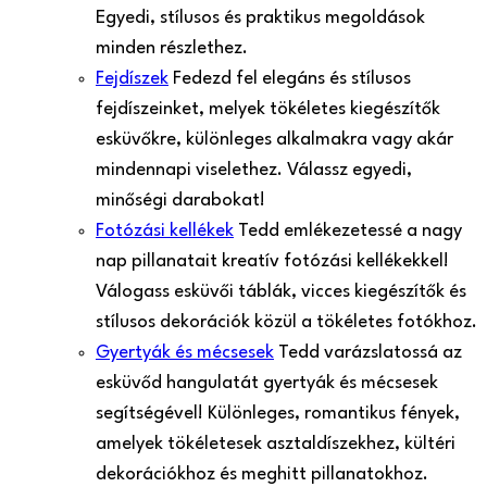
Egyedi, stílusos és praktikus megoldások
minden részlethez.
Fejdíszek
Fedezd fel elegáns és stílusos
fejdíszeinket, melyek tökéletes kiegészítők
esküvőkre, különleges alkalmakra vagy akár
mindennapi viselethez. Válassz egyedi,
minőségi darabokat!
Fotózási kellékek
Tedd emlékezetessé a nagy
nap pillanatait kreatív fotózási kellékekkel!
Válogass esküvői táblák, vicces kiegészítők és
stílusos dekorációk közül a tökéletes fotókhoz.
Gyertyák és mécsesek
Tedd varázslatossá az
esküvőd hangulatát gyertyák és mécsesek
segítségével! Különleges, romantikus fények,
amelyek tökéletesek asztaldíszekhez, kültéri
dekorációkhoz és meghitt pillanatokhoz.