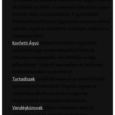
formákból és színekből készülhetnek. A gyűrűtartók
díszíthetik az oltárt, a ceremónia helyszínét vagy a
fotózás alatt is használhatók. A gyűrűtartók
kiválasztásánál fontos figyelembe venni az esküvő
stílusát, a gyűrűk méretét és formáját, valamint a
személyes ízlést.
Konfetti Ágyú
Fedezd fel konfetti ágyúinkat
esküvődre vagy rendezvényeidre! Színes és
látványos meglepetés, ami feldobja a nagy
pillanatokat. Vásárolj egyszerűen, és tedd még
emlékezetesebbé az eseményt!
Tortadíszek
Tedd különlegessé az esküvői tortát
gyönyörű tortadíszekkel! Elegáns, egyedi és
romantikus díszek, amelyek a nagy nap
fénypontjává varázsolják a desszertet.
Vendégkönyvek
Milyen a tökéletes esküvői