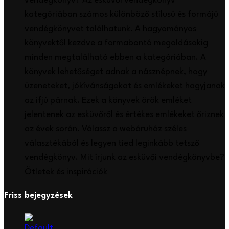
vendégkönyv? Az esküvői vendégkönyv
kategóriában számos különböző stílusú és formájú
vendégkönyvet találhatunk. A hagyományos
könyvektől kezdve a formabontó megoldásokig
minden megtalálható ebben a kategóriában. A
könyvek lehetőséget adnak a násznépnek, hogy
üzeneteket, jókívánságokat és emlékeket hagyjanak
az ifjú párnak. Ezek a könyvek örök emléket
jelentenek az esküvőről és értékes emlékeket őriznek
az évek során. Válassz a webáruház széles
választékából és legyen tied leginkább tetsző
vendégkönyv. Mit írjunk az esküvői vendégkönyvbe?
Ötletek és inspirációk
Friss bejegyzések