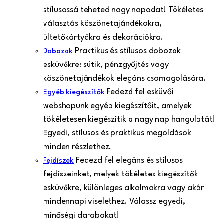
stílusossá teheted nagy napodat! Tökéletes
választás köszönetajándékokra,
ültetőkártyákra és dekorációkra.
Praktikus és stílusos dobozok
Dobozok
esküvőkre: sütik, pénzgyűjtés vagy
köszönetajándékok elegáns csomagolására.
Fedezd fel esküvői
Egyéb kiegészítők
webshopunk egyéb kiegészítőit, amelyek
tökéletesen kiegészítik a nagy nap hangulatát!
Egyedi, stílusos és praktikus megoldások
minden részlethez.
Fedezd fel elegáns és stílusos
Fejdíszek
fejdíszeinket, melyek tökéletes kiegészítők
esküvőkre, különleges alkalmakra vagy akár
mindennapi viselethez. Válassz egyedi,
minőségi darabokat!