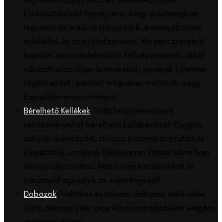
legszebb napját éled. Az autódekorációk
kiválasztásánál figyelj arra, hogy összhangban
legyenek az esküvői stílusoddal, a menyasszonyi
ruháddal, és az autód színével. Ha nem szeretnél
bajlódni az autódekoráció felhelyezésével, akkor
választhatsz olyan termékeket, amelyek könnyen
rögzíthetőek, például mágneses matricák, vagy
tapadókorongos virágok.
Bérelhető Kellékek
Tedd felejthetetlenné
rendezvényedet bérelhető kellékeinkkel! Elegáns
esküvői dekorációk, stílusos bútorok és praktikus
kiegészítők, amelyek tökéletesen illenek bármilyen
ünnepi alkalomhoz. Nézd meg kínálatunkat és
varázsold egyedivé az eseményedet!
Dobozok
Praktikus és stílusos dobozok esküvőkre:
sütik, pénzgyűjtés vagy köszönetajándékok elegáns