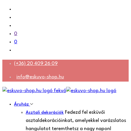
0
0
(+36) 20 409 26 09
info@eskuvo-shop.hu
Áruház
Fedezd fel esküvői
Asztali dekorációk
asztaldekorációinkat, amelyekkel varázslatos
hangulatot teremthetsz a nagy napon!