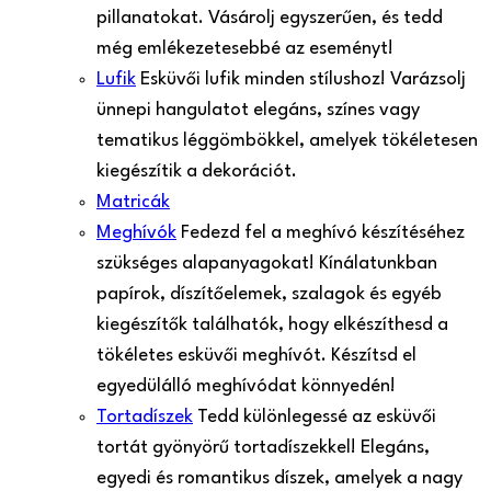
pillanatokat. Vásárolj egyszerűen, és tedd
még emlékezetesebbé az eseményt!
Lufik
Esküvői lufik minden stílushoz! Varázsolj
ünnepi hangulatot elegáns, színes vagy
tematikus léggömbökkel, amelyek tökéletesen
kiegészítik a dekorációt.
Matricák
Meghívók
Fedezd fel a meghívó készítéséhez
szükséges alapanyagokat! Kínálatunkban
papírok, díszítőelemek, szalagok és egyéb
kiegészítők találhatók, hogy elkészíthesd a
tökéletes esküvői meghívót. Készítsd el
egyedülálló meghívódat könnyedén!
Tortadíszek
Tedd különlegessé az esküvői
tortát gyönyörű tortadíszekkel! Elegáns,
egyedi és romantikus díszek, amelyek a nagy