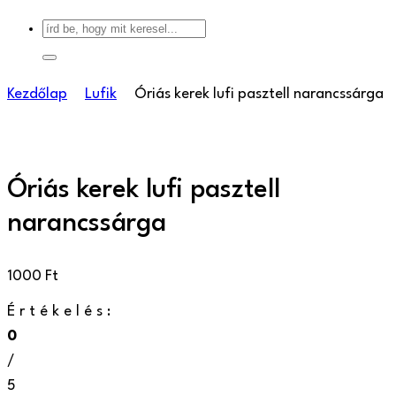
Kezdőlap
Lufik
Óriás kerek lufi pasztell narancssárga
Óriás kerek lufi pasztell
narancssárga
1000
Ft
Értékelés:
0
/
5