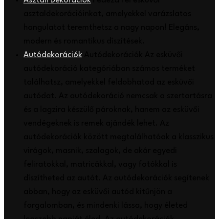
Asztali Dekorációk
Fedezd fel esküvői
asztaldekorációinkat, amelyekkel varázslatos
hangulatot teremthetsz a nagy napon! Elegáns,
modern és romantikus díszítések.
Autódekorációk
Autódekorációk Az esküvői
autódekoráció kategóriában számos terméket
találhatsz, amelyekkel feldobhatod az esküvői
autódat. Az autódekoráció nemcsak a szertartásra
és a lagzira készülő pároknak, hanem az esküvői
vendégeknek is remek ajándék lehet. Az
autódekorációk között megtalálhatóak a klasszikus
virágok, masnik, szalagok, de akár egyedi
feliratokkal, matricákkal, vagy fotókkal is
díszítheted az autót. Az autódekorációk segítenek
abban, hogy az esküvői autód kitűnjön a
forgalomban, és mindenki lássa, hogy életed