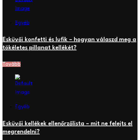
Egyéb
Esküvői konfetti és lufik – hogyan válaszd meg a
tökéletes pillanat kellékét?
Tovább
Egyéb
Esküvői kellékek ellenőrzőlista – mit ne felejts el
megrendelni?