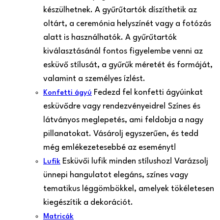
készülhetnek. A gyűrűtartók díszíthetik az
oltárt, a ceremónia helyszínét vagy a fotózás
alatt is használhatók. A gyűrűtartók
kiválasztásánál fontos figyelembe venni az
esküvő stílusát, a gyűrűk méretét és formáját,
valamint a személyes ízlést.
Fedezd fel konfetti ágyúinkat
Konfetti ágyú
esküvődre vagy rendezvényeidre! Színes és
látványos meglepetés, ami feldobja a nagy
pillanatokat. Vásárolj egyszerűen, és tedd
még emlékezetesebbé az eseményt!
Esküvői lufik minden stílushoz! Varázsolj
Lufik
ünnepi hangulatot elegáns, színes vagy
tematikus léggömbökkel, amelyek tökéletesen
kiegészítik a dekorációt.
Matricák