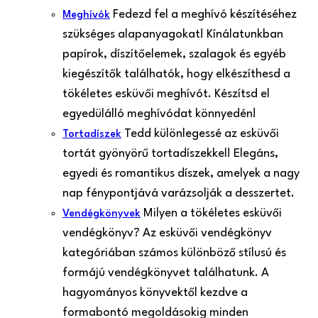
Fedezd fel a meghívó készítéséhez
Meghívók
szükséges alapanyagokat! Kínálatunkban
papírok, díszítőelemek, szalagok és egyéb
kiegészítők találhatók, hogy elkészíthesd a
tökéletes esküvői meghívót. Készítsd el
egyedülálló meghívódat könnyedén!
Tedd különlegessé az esküvői
Tortadíszek
tortát gyönyörű tortadíszekkel! Elegáns,
egyedi és romantikus díszek, amelyek a nagy
nap fénypontjává varázsolják a desszertet.
Milyen a tökéletes esküvői
Vendégkönyvek
vendégkönyv? Az esküvői vendégkönyv
kategóriában számos különböző stílusú és
formájú vendégkönyvet találhatunk. A
hagyományos könyvektől kezdve a
formabontó megoldásokig minden