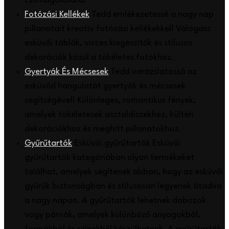
csomagolására.
Fotózási Kellékek
Tedd emlékezetessé a nagy nap
pillanatait kreatív fotózási kellékekkel! Válogass
esküvői táblák, vicces kiegészítők és stílusos
dekorációk közül a tökéletes fotókhoz.
Gyertyák És Mécsesek
Tedd varázslatossá az
esküvőd hangulatát gyertyák és mécsesek
segítségével! Különleges, romantikus fények,
amelyek tökéletesek asztaldíszekhez, kültéri
dekorációkhoz és meghitt pillanatokhoz.
Gyűrűtartók
Esküvői gyűrűtartók Esküvői
gyűrűtartók kategóriában olyan termékeket
találhat, amelyek segítenek abban, hogy az esküvői
gyűrűk biztonságban és stílusosan legyenek átadva
a nagy napon. A gyűrűtartók lehetnek dobozok
vagy párnák, amelyek különböző anyagokból,