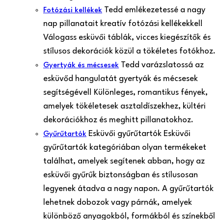
Tedd emlékezetessé a nagy
Fotózási kellékek
nap pillanatait kreatív fotózási kellékekkel!
Válogass esküvői táblák, vicces kiegészítők és
stílusos dekorációk közül a tökéletes fotókhoz.
Tedd varázslatossá az
Gyertyák és mécsesek
esküvőd hangulatát gyertyák és mécsesek
segítségével! Különleges, romantikus fények,
amelyek tökéletesek asztaldíszekhez, kültéri
dekorációkhoz és meghitt pillanatokhoz.
Esküvői gyűrűtartók Esküvői
Gyűrűtartók
gyűrűtartók kategóriában olyan termékeket
találhat, amelyek segítenek abban, hogy az
esküvői gyűrűk biztonságban és stílusosan
legyenek átadva a nagy napon. A gyűrűtartók
lehetnek dobozok vagy párnák, amelyek
különböző anyagokból, formákból és színekből