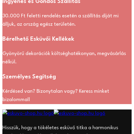
Ingyenes és Gondos Szállítás
30.000 Ft feletti rendelés esetén a szállítás díját mi
álljuk, az ország egész területén.
Bérelhető Esküvői Kellékek
Gyönyörű dekorációk költséghatékonyan, megvásárlás
nélkül.
Személyes Segítség
Kérdésed van? Bizonytalan vagy? Keress minket
bizalommal!
Hisszük, hogy a tökéletes esküvő titka a harmonikus