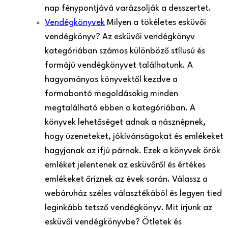
nap fénypontjává varázsolják a desszertet.
Vendégkönyvek
Milyen a tökéletes esküvői
vendégkönyv? Az esküvői vendégkönyv
kategóriában számos különböző stílusú és
formájú vendégkönyvet találhatunk. A
hagyományos könyvektől kezdve a
formabontó megoldásokig minden
megtalálható ebben a kategóriában. A
könyvek lehetőséget adnak a násznépnek,
hogy üzeneteket, jókívánságokat és emlékeket
hagyjanak az ifjú párnak. Ezek a könyvek örök
emléket jelentenek az esküvőről és értékes
emlékeket őriznek az évek során. Válassz a
webáruház széles választékából és legyen tied
leginkább tetsző vendégkönyv. Mit írjunk az
esküvői vendégkönyvbe? Ötletek és