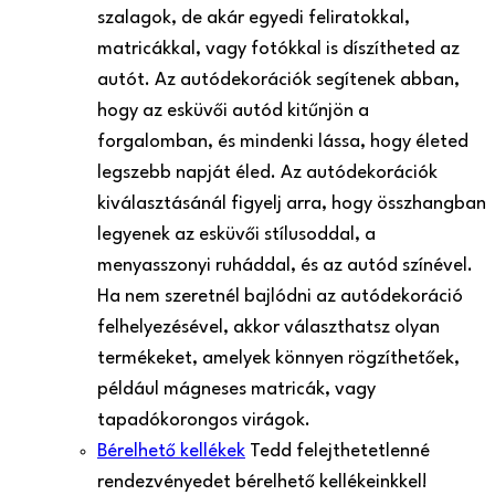
szalagok, de akár egyedi feliratokkal,
matricákkal, vagy fotókkal is díszítheted az
autót. Az autódekorációk segítenek abban,
hogy az esküvői autód kitűnjön a
forgalomban, és mindenki lássa, hogy életed
legszebb napját éled. Az autódekorációk
kiválasztásánál figyelj arra, hogy összhangban
legyenek az esküvői stílusoddal, a
menyasszonyi ruháddal, és az autód színével.
Ha nem szeretnél bajlódni az autódekoráció
felhelyezésével, akkor választhatsz olyan
termékeket, amelyek könnyen rögzíthetőek,
például mágneses matricák, vagy
tapadókorongos virágok.
Bérelhető kellékek
Tedd felejthetetlenné
rendezvényedet bérelhető kellékeinkkel!