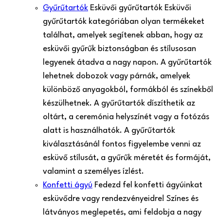
Gyűrűtartók
Esküvői gyűrűtartók Esküvői
gyűrűtartók kategóriában olyan termékeket
találhat, amelyek segítenek abban, hogy az
esküvői gyűrűk biztonságban és stílusosan
legyenek átadva a nagy napon. A gyűrűtartók
lehetnek dobozok vagy párnák, amelyek
különböző anyagokból, formákból és színekből
készülhetnek. A gyűrűtartók díszíthetik az
oltárt, a ceremónia helyszínét vagy a fotózás
alatt is használhatók. A gyűrűtartók
kiválasztásánál fontos figyelembe venni az
esküvő stílusát, a gyűrűk méretét és formáját,
valamint a személyes ízlést.
Konfetti ágyú
Fedezd fel konfetti ágyúinkat
esküvődre vagy rendezvényeidre! Színes és
látványos meglepetés, ami feldobja a nagy