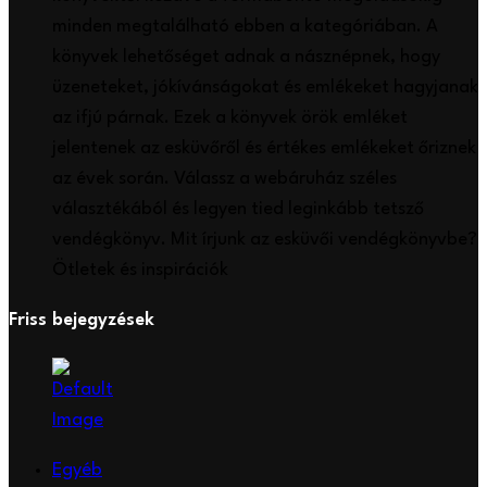
minden megtalálható ebben a kategóriában. A
könyvek lehetőséget adnak a násznépnek, hogy
üzeneteket, jókívánságokat és emlékeket hagyjanak
az ifjú párnak. Ezek a könyvek örök emléket
jelentenek az esküvőről és értékes emlékeket őriznek
az évek során. Válassz a webáruház széles
választékából és legyen tied leginkább tetsző
vendégkönyv. Mit írjunk az esküvői vendégkönyvbe?
Ötletek és inspirációk
Friss bejegyzések
Egyéb