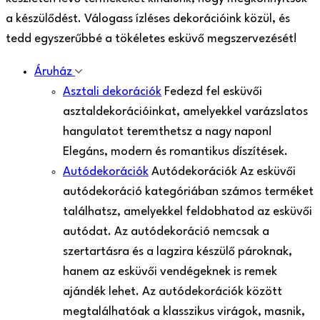
a készülődést. Válogass ízléses dekorációink közül, és
tedd egyszerűbbé a tökéletes esküvő megszervezését!
Áruház
Asztali dekorációk
Fedezd fel esküvői
asztaldekorációinkat, amelyekkel varázslatos
hangulatot teremthetsz a nagy napon!
Elegáns, modern és romantikus díszítések.
Autódekorációk
Autódekorációk Az esküvői
autódekoráció kategóriában számos terméket
találhatsz, amelyekkel feldobhatod az esküvői
autódat. Az autódekoráció nemcsak a
szertartásra és a lagzira készülő pároknak,
hanem az esküvői vendégeknek is remek
ajándék lehet. Az autódekorációk között
megtalálhatóak a klasszikus virágok, masnik,