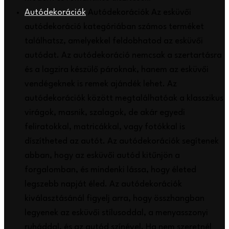
Autódekorációk
Autódekorációk Az esküvői
autódekoráció kategóriában számos terméket
találhatsz, amelyekkel feldobhatod az esküvői
autódat. Az autódekoráció nemcsak a szertartásra
és a lagzira készülő pároknak, hanem az esküvői
vendégeknek is remek ajándék lehet. Az
autódekorációk között megtalálhatóak a klasszikus
virágok, masnik, szalagok, de akár egyedi
feliratokkal, matricákkal, vagy fotókkal is
díszítheted az autót. Az autódekorációk segítenek
abban, hogy az esküvői autód kitűnjön a
forgalomban, és mindenki lássa, hogy életed
legszebb napját éled. Az autódekorációk
kiválasztásánál figyelj arra, hogy összhangban
legyenek az esküvői stílusoddal, a menyasszonyi
ruháddal, és az autód színével. Ha nem szeretnél