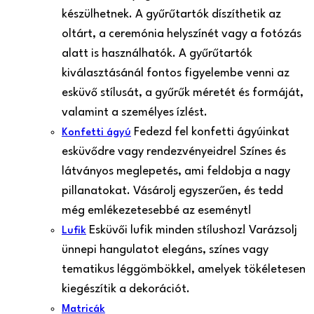
készülhetnek. A gyűrűtartók díszíthetik az
oltárt, a ceremónia helyszínét vagy a fotózás
alatt is használhatók. A gyűrűtartók
kiválasztásánál fontos figyelembe venni az
esküvő stílusát, a gyűrűk méretét és formáját,
valamint a személyes ízlést.
Fedezd fel konfetti ágyúinkat
Konfetti ágyú
esküvődre vagy rendezvényeidre! Színes és
látványos meglepetés, ami feldobja a nagy
pillanatokat. Vásárolj egyszerűen, és tedd
még emlékezetesebbé az eseményt!
Esküvői lufik minden stílushoz! Varázsolj
Lufik
ünnepi hangulatot elegáns, színes vagy
tematikus léggömbökkel, amelyek tökéletesen
kiegészítik a dekorációt.
Matricák