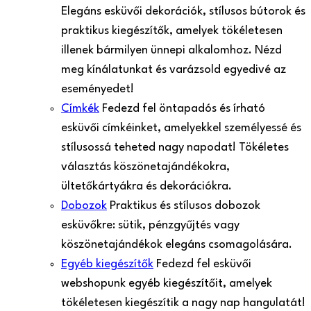
Elegáns esküvői dekorációk, stílusos bútorok és
praktikus kiegészítők, amelyek tökéletesen
illenek bármilyen ünnepi alkalomhoz. Nézd
meg kínálatunkat és varázsold egyedivé az
eseményedet!
Címkék
Fedezd fel öntapadós és írható
esküvői címkéinket, amelyekkel személyessé és
stílusossá teheted nagy napodat! Tökéletes
választás köszönetajándékokra,
ültetőkártyákra és dekorációkra.
Dobozok
Praktikus és stílusos dobozok
esküvőkre: sütik, pénzgyűjtés vagy
köszönetajándékok elegáns csomagolására.
Egyéb kiegészítők
Fedezd fel esküvői
webshopunk egyéb kiegészítőit, amelyek
tökéletesen kiegészítik a nagy nap hangulatát!