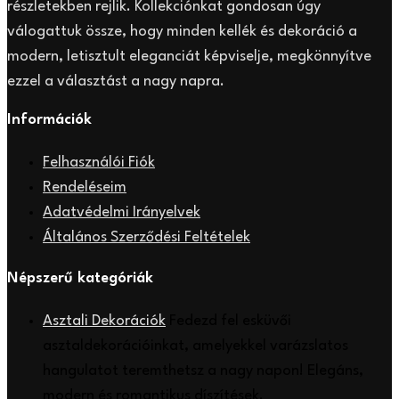
részletekben rejlik. Kollekciónkat gondosan úgy
válogattuk össze, hogy minden kellék és dekoráció a
modern, letisztult eleganciát képviselje, megkönnyítve
ezzel a választást a nagy napra.
Információk
Felhasználói Fiók
Rendeléseim
Adatvédelmi Irányelvek
Általános Szerződési Feltételek
Népszerű kategóriák
Asztali Dekorációk
Fedezd fel esküvői
asztaldekorációinkat, amelyekkel varázslatos
hangulatot teremthetsz a nagy napon! Elegáns,
modern és romantikus díszítések.