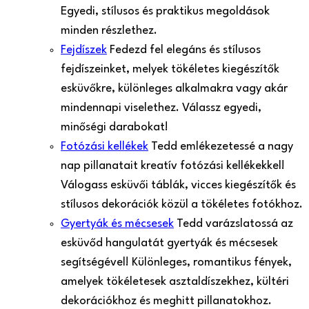
Egyedi, stílusos és praktikus megoldások
minden részlethez.
Fejdíszek
Fedezd fel elegáns és stílusos
fejdíszeinket, melyek tökéletes kiegészítők
esküvőkre, különleges alkalmakra vagy akár
mindennapi viselethez. Válassz egyedi,
minőségi darabokat!
Fotózási kellékek
Tedd emlékezetessé a nagy
nap pillanatait kreatív fotózási kellékekkel!
Válogass esküvői táblák, vicces kiegészítők és
stílusos dekorációk közül a tökéletes fotókhoz.
Gyertyák és mécsesek
Tedd varázslatossá az
esküvőd hangulatát gyertyák és mécsesek
segítségével! Különleges, romantikus fények,
amelyek tökéletesek asztaldíszekhez, kültéri
dekorációkhoz és meghitt pillanatokhoz.