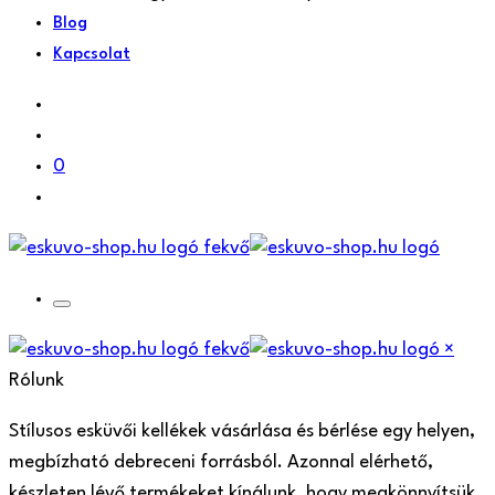
Blog
Kapcsolat
0
×
Rólunk
Stílusos esküvői kellékek vásárlása és bérlése egy helyen,
megbízható debreceni forrásból. Azonnal elérhető,
készleten lévő termékeket kínálunk, hogy megkönnyítsük