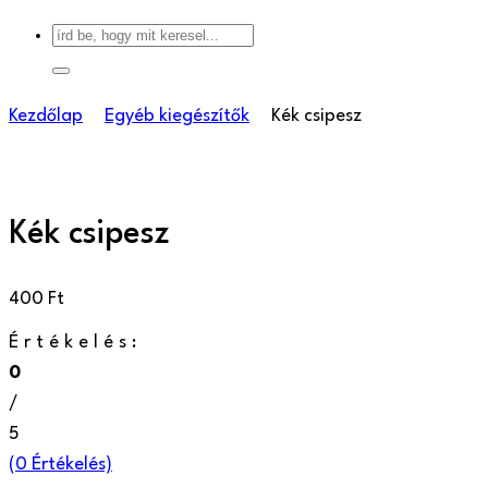
Kezdőlap
Egyéb kiegészítők
Kék csipesz
Kék csipesz
400
Ft
Értékelés:
0
/
5
(
0
Értékelés)