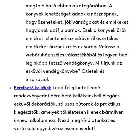
megtalálható ebben a kategóriában. A
könyvek lehetőséget adnak a násznépnek,
hogy üzeneteket, jókívánságokat és emlékeket
hagyjanak az ifjú párnak. Ezek a könyvek örök
emléket jelentenek az esküvőről és értékes
emlékeket őriznek az évek során. Válassz a
webáruház széles választékából és legyen tied
leginkább tetsző vendégkönyv. Mit írjunk az
esküvői vendégkönyvbe? Ötletek és
inspirációk
Tedd felejthetetlenné
Bérelhető kellékek
rendezvényedet bérelhető kellékeinkkel! Elegáns
esküvői dekorációk, stílusos bútorok és praktikus
kiegészítők, amelyek tökéletesen illenek bármilyen
ünnepi alkalomhoz. Nézd meg kínálatunkat és
varázsold egyedivé az eseményedet!