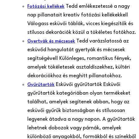
Tedd emlékezetessé a nagy
Fotózási kellékek
nap pillanatait kreatív fotózási kellékekkel!
Válogass esküvői táblák, vicces kiegészítők és
stílusos dekorációk közül a tökéletes fotókhoz.
Tedd varázslatossá az
Gyertyák és mécsesek
esküvőd hangulatát gyertyák és mécsesek
segítségével! Különleges, romantikus fények,
amelyek tökéletesek asztaldíszekhez, kültéri
dekorációkhoz és meghitt pillanatokhoz.
Esküvői gyűrűtartók Esküvői
Gyűrűtartók
gyűrűtartók kategóriában olyan termékeket
találhat, amelyek segítenek abban, hogy az
esküvői gyűrűk biztonságban és stílusosan
legyenek átadva a nagy napon. A gyűrűtartók
lehetnek dobozok vagy párnák, amelyek
különböző anyagokból, formákból és színekből