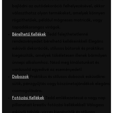
bajlódni az autódekoráció felhelyezésével, akkor
választhatsz olyan termékeket, amelyek könnyen
rögzíthetőek, például mágneses matricák, vagy
tapadókorongos virágok.
Bérelhető Kellékek
Tedd felejthetetlenné
rendezvényedet bérelhető kellékeinkkel! Elegáns
esküvői dekorációk, stílusos bútorok és praktikus
kiegészítők, amelyek tökéletesen illenek bármilyen
ünnepi alkalomhoz. Nézd meg kínálatunkat és
varázsold egyedivé az eseményedet!
Dobozok
Praktikus és stílusos dobozok esküvőkre:
sütik, pénzgyűjtés vagy köszönetajándékok elegáns
csomagolására.
Fotózási Kellékek
Tedd emlékezetessé a nagy nap
pillanatait kreatív fotózási kellékekkel! Válogass
esküvői táblák, vicces kiegészítők és stílusos