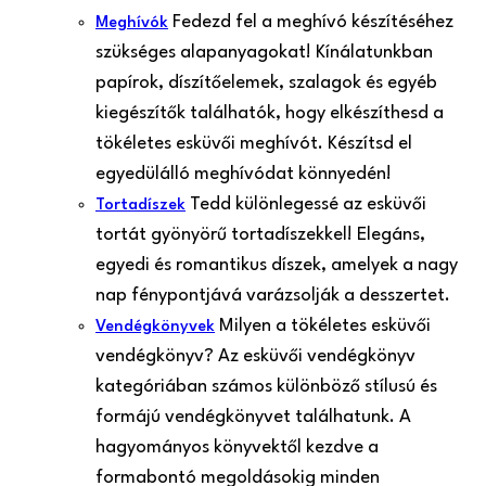
Fedezd fel a meghívó készítéséhez
Meghívók
szükséges alapanyagokat! Kínálatunkban
papírok, díszítőelemek, szalagok és egyéb
kiegészítők találhatók, hogy elkészíthesd a
tökéletes esküvői meghívót. Készítsd el
egyedülálló meghívódat könnyedén!
Tedd különlegessé az esküvői
Tortadíszek
tortát gyönyörű tortadíszekkel! Elegáns,
egyedi és romantikus díszek, amelyek a nagy
nap fénypontjává varázsolják a desszertet.
Milyen a tökéletes esküvői
Vendégkönyvek
vendégkönyv? Az esküvői vendégkönyv
kategóriában számos különböző stílusú és
formájú vendégkönyvet találhatunk. A
hagyományos könyvektől kezdve a
formabontó megoldásokig minden