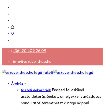
0
0
(+36) 20 409 26 09
info@eskuvo-shop.hu
Áruház
Fedezd fel esküvői
Asztali dekorációk
asztaldekorációinkat, amelyekkel varázslatos
hangulatot teremthetsz a nagy napon!