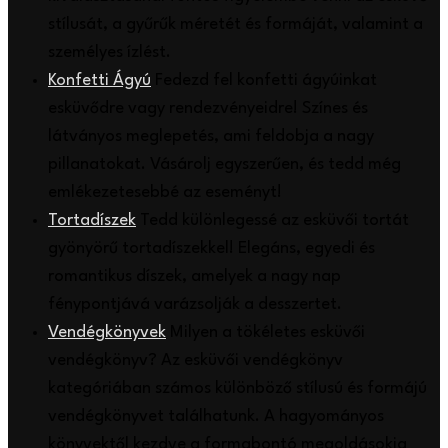
stílusát, a gyűrűk méretét és formáját, valamint a
személyes ízlést.
Konfetti Ágyú
Fedezd fel konfetti ágyúinkat
esküvődre vagy rendezvényeidre! Színes és
látványos meglepetés, ami feldobja a nagy
pillanatokat. Vásárolj egyszerűen, és tedd még
emlékezetesebbé az eseményt!
Tortadíszek
Tedd különlegessé az esküvői tortát
gyönyörű tortadíszekkel! Elegáns, egyedi és
romantikus díszek, amelyek a nagy nap
fénypontjává varázsolják a desszertet.
Vendégkönyvek
Milyen a tökéletes esküvői
vendégkönyv? Az esküvői vendégkönyv
kategóriában számos különböző stílusú és formájú
vendégkönyvet találhatunk. A hagyományos
könyvektől kezdve a formabontó megoldásokig