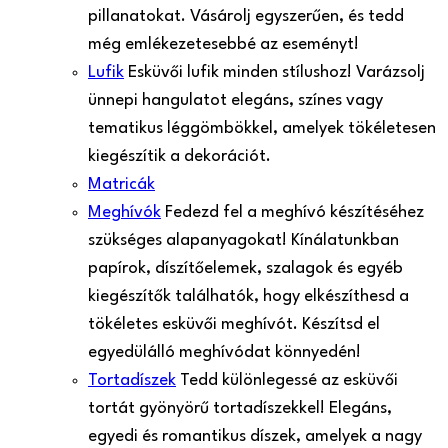
pillanatokat. Vásárolj egyszerűen, és tedd
még emlékezetesebbé az eseményt!
Lufik
Esküvői lufik minden stílushoz! Varázsolj
ünnepi hangulatot elegáns, színes vagy
tematikus léggömbökkel, amelyek tökéletesen
kiegészítik a dekorációt.
Matricák
Meghívók
Fedezd fel a meghívó készítéséhez
szükséges alapanyagokat! Kínálatunkban
papírok, díszítőelemek, szalagok és egyéb
kiegészítők találhatók, hogy elkészíthesd a
tökéletes esküvői meghívót. Készítsd el
egyedülálló meghívódat könnyedén!
Tortadíszek
Tedd különlegessé az esküvői
tortát gyönyörű tortadíszekkel! Elegáns,
egyedi és romantikus díszek, amelyek a nagy