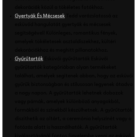
dekorációk közül a tökéletes fotókhoz.
Gyertyák És Mécsesek
Tedd varázslatossá az
esküvőd hangulatát gyertyák és mécsesek
segítségével! Különleges, romantikus fények,
amelyek tökéletesek asztaldíszekhez, kültéri
dekorációkhoz és meghitt pillanatokhoz.
Gyűrűtartók
Esküvői gyűrűtartók Esküvői
gyűrűtartók kategóriában olyan termékeket
találhat, amelyek segítenek abban, hogy az esküvői
gyűrűk biztonságban és stílusosan legyenek átadva
a nagy napon. A gyűrűtartók lehetnek dobozok
vagy párnák, amelyek különböző anyagokból,
formákból és színekből készülhetnek. A gyűrűtartók
díszíthetik az oltárt, a ceremónia helyszínét vagy a
fotózás alatt is használhatók. A gyűrűtartók
kiválasztásánál fontos figyelembe venni az esküvő