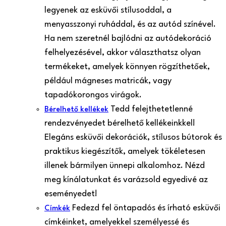
legyenek az esküvői stílusoddal, a
menyasszonyi ruháddal, és az autód színével.
Ha nem szeretnél bajlódni az autódekoráció
felhelyezésével, akkor választhatsz olyan
termékeket, amelyek könnyen rögzíthetőek,
például mágneses matricák, vagy
tapadókorongos virágok.
Tedd felejthetetlenné
Bérelhető kellékek
rendezvényedet bérelhető kellékeinkkel!
Elegáns esküvői dekorációk, stílusos bútorok és
praktikus kiegészítők, amelyek tökéletesen
illenek bármilyen ünnepi alkalomhoz. Nézd
meg kínálatunkat és varázsold egyedivé az
eseményedet!
Fedezd fel öntapadós és írható esküvői
Címkék
címkéinket, amelyekkel személyessé és