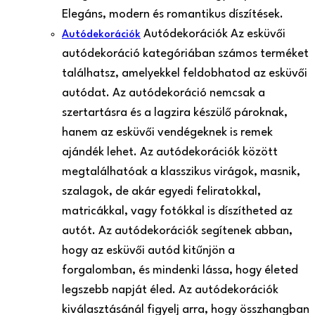
Elegáns, modern és romantikus díszítések.
Autódekorációk Az esküvői
Autódekorációk
autódekoráció kategóriában számos terméket
találhatsz, amelyekkel feldobhatod az esküvői
autódat. Az autódekoráció nemcsak a
szertartásra és a lagzira készülő pároknak,
hanem az esküvői vendégeknek is remek
ajándék lehet. Az autódekorációk között
megtalálhatóak a klasszikus virágok, masnik,
szalagok, de akár egyedi feliratokkal,
matricákkal, vagy fotókkal is díszítheted az
autót. Az autódekorációk segítenek abban,
hogy az esküvői autód kitűnjön a
forgalomban, és mindenki lássa, hogy életed
legszebb napját éled. Az autódekorációk
kiválasztásánál figyelj arra, hogy összhangban