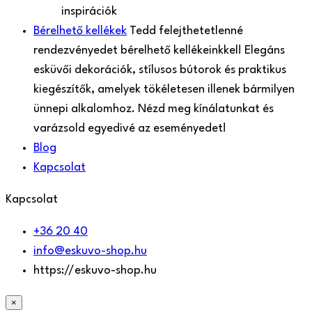
inspirációk
Bérelhető kellékek
Tedd felejthetetlenné
rendezvényedet bérelhető kellékeinkkel! Elegáns
esküvői dekorációk, stílusos bútorok és praktikus
kiegészítők, amelyek tökéletesen illenek bármilyen
ünnepi alkalomhoz. Nézd meg kínálatunkat és
varázsold egyedivé az eseményedet!
Blog
Kapcsolat
Kapcsolat
+36 20 40
info@eskuvo-shop.hu
https://eskuvo-shop.hu
×