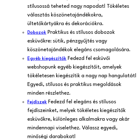
stílusossá teheted nagy napodat! Tökéletes
választás köszönetajándékokra,
ültetőkártyákra és dekorációkra.
Praktikus és stílusos dobozok
Dobozok
esküvőkre: sütik, pénzgyűjtés vagy
köszönetajándékok elegáns csomagolására.
Fedezd fel esküvői
Egyéb kiegészítők
webshopunk egyéb kiegészítőit, amelyek
tökéletesen kiegészítik a nagy nap hangulatát!
Egyedi, stílusos és praktikus megoldások
minden részlethez.
Fedezd fel elegáns és stílusos
Fejdíszek
fejdíszeinket, melyek tökéletes kiegészítők
esküvőkre, különleges alkalmakra vagy akár
mindennapi viselethez. Válassz egyedi,
minőségi darabokat!