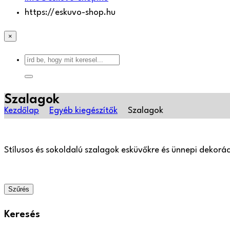
https://eskuvo-shop.hu
×
Szalagok
Kezdőlap
Egyéb kiegészítők
Szalagok
Stílusos és sokoldalú szalagok esküvőkre és ünnepi dekor
Szűrés
Keresés