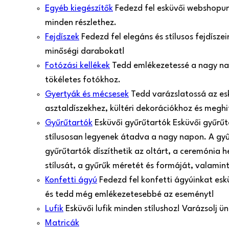
Egyéb kiegészítők
Fedezd fel esküvői webshopunk
minden részlethez.
Fejdíszek
Fedezd fel elegáns és stílusos fejdísz
minőségi darabokat!
Fotózási kellékek
Tedd emlékezetessé a nagy nap 
tökéletes fotókhoz.
Gyertyák és mécsesek
Tedd varázslatossá az es
asztaldíszekhez, kültéri dekorációkhoz és meghi
Gyűrűtartók
Esküvői gyűrűtartók Esküvői gyűrű
stílusosan legyenek átadva a nagy napon. A gy
gyűrűtartók díszíthetik az oltárt, a ceremónia 
stílusát, a gyűrűk méretét és formáját, valamint
Konfetti ágyú
Fedezd fel konfetti ágyúinkat esk
és tedd még emlékezetesebbé az eseményt!
Lufik
Esküvői lufik minden stílushoz! Varázsolj 
Matricák