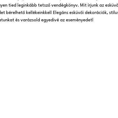
gyen tied leginkább tetsző vendégkönyv. Mit írjunk az esküv
t bérelhető kellékeinkkel! Elegáns esküvői dekorációk, stílu
latunkat és varázsold egyedivé az eseményedet!