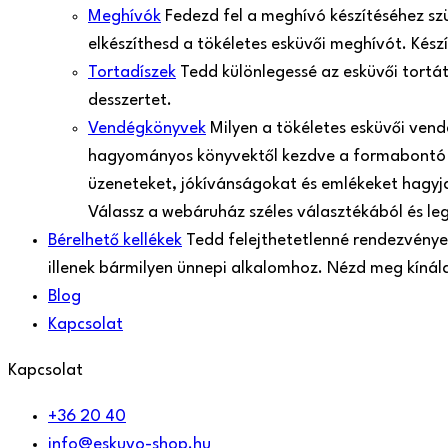
Meghívók
Fedezd fel a meghívó készítéséhez sz
elkészíthesd a tökéletes esküvői meghívót. Kés
Tortadíszek
Tedd különlegessé az esküvői tortá
desszertet.
Vendégkönyvek
Milyen a tökéletes esküvői ven
hagyományos könyvektől kezdve a formabontó 
üzeneteket, jókívánságokat és emlékeket hagyjan
Válassz a webáruház széles választékából és le
Bérelhető kellékek
Tedd felejthetetlenné rendezvényed
illenek bármilyen ünnepi alkalomhoz. Nézd meg kíná
Blog
Kapcsolat
Kapcsolat
+36 20 40
info@eskuvo-shop.hu