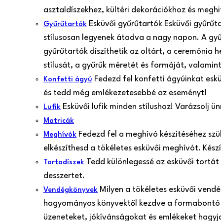
asztaldíszekhez, kültéri dekorációkhoz és meghi
Esküvői gyűrűtartók Esküvői gyűrűt
Gyűrűtartók
stílusosan legyenek átadva a nagy napon. A gy
gyűrűtartók díszíthetik az oltárt, a ceremónia 
stílusát, a gyűrűk méretét és formáját, valamint
Fedezd fel konfetti ágyúinkat esk
Konfetti ágyú
és tedd még emlékezetesebbé az eseményt!
Esküvői lufik minden stílushoz! Varázsolj 
Lufik
Matricák
Fedezd fel a meghívó készítéséhez szü
Meghívók
elkészíthesd a tökéletes esküvői meghívót. Kés
Tedd különlegessé az esküvői tortát
Tortadíszek
desszertet.
Milyen a tökéletes esküvői vend
Vendégkönyvek
hagyományos könyvektől kezdve a formabontó 
üzeneteket, jókívánságokat és emlékeket hagyjan