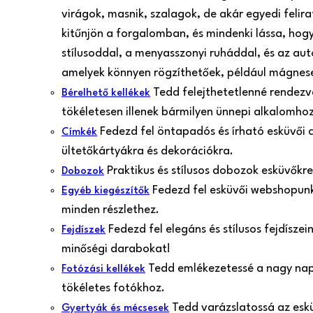
virágok, masnik, szalagok, de akár egyedi felir
kitűnjön a forgalomban, és mindenki lássa, hogy
stílusoddal, a menyasszonyi ruháddal, és az aut
amelyek könnyen rögzíthetőek, például mágnes
Tedd felejthetetlenné rendezvé
Bérelhető kellékek
tökéletesen illenek bármilyen ünnepi alkalomh
Fedezd fel öntapadós és írható esküvői 
Címkék
ültetőkártyákra és dekorációkra.
Praktikus és stílusos dobozok esküvőkr
Dobozok
Fedezd fel esküvői webshopunk 
Egyéb kiegészítők
minden részlethez.
Fedezd fel elegáns és stílusos fejdísze
Fejdíszek
minőségi darabokat!
Tedd emlékezetessé a nagy nap p
Fotózási kellékek
tökéletes fotókhoz.
Tedd varázslatossá az esk
Gyertyák és mécsesek