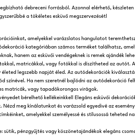
 megbízható debreceni forrásból. Azonnal elérhető, készlete
 egyszerűbbé a tökéletes esküvő megszervezését!
orációinkat, amelyekkel varázslatos hangulatot teremthets
ódekoráció kategóriában számos terméket találhatsz, amel
roknak, hanem az esküvői vendégeknek is remek ajándék lehe
atokkal, matricákkal, vagy fotókkal is díszítheted az autót
 életed legszebb napját éled. Az autódekorációk kiválasztá
ód színével. Ha nem szeretnél bajlódni az autódekoráció fel
es matricák, vagy tapadókorongos virágok.
ényedet bérelhető kellékeinkkel! Elegáns esküvői dekorációk,
oz. Nézd meg kínálatunkat és varázsold egyedivé az esemény
 címkéinket, amelyekkel személyessé és stílusossá teheted 
re: sütik, pénzgyűjtés vagy köszönetajándékok elegáns csom