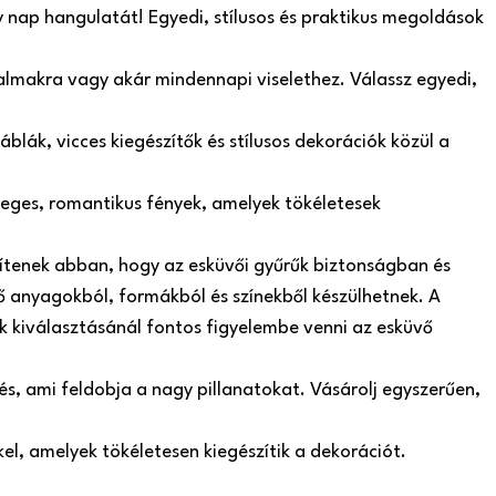
y nap hangulatát! Egyedi, stílusos és praktikus megoldások
lkalmakra vagy akár mindennapi viselethez. Válassz egyedi,
blák, vicces kiegészítők és stílusos dekorációk közül a
leges, romantikus fények, amelyek tökéletesek
gítenek abban, hogy az esküvői gyűrűk biztonságban és
 anyagokból, formákból és színekből készülhetnek. A
ók kiválasztásánál fontos figyelembe venni az esküvő
s, ami feldobja a nagy pillanatokat. Vásárolj egyszerűen,
el, amelyek tökéletesen kiegészítik a dekorációt.