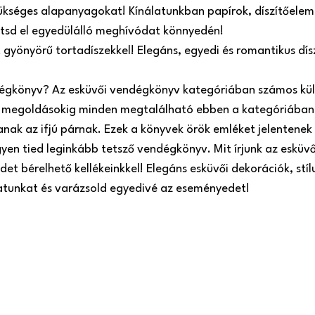
ükséges alapanyagokat! Kínálatunkban papírok, díszítőeleme
zítsd el egyedülálló meghívódat könnyedén!
t gyönyörű tortadíszekkel! Elegáns, egyedi és romantikus dí
dégkönyv? Az esküvői vendégkönyv kategóriában számos kül
megoldásokig minden megtalálható ebben a kategóriában.
ak az ifjú párnak. Ezek a könyvek örök emléket jelentenek 
gyen tied leginkább tetsző vendégkönyv. Mit írjunk az esküv
et bérelhető kellékeinkkel! Elegáns esküvői dekorációk, stíl
latunkat és varázsold egyedivé az eseményedet!