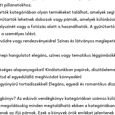
tt pillanatokhoz.
artók kategóriában olyan termékeket találhat, amelyek seg
űrűtartók lehetnek dobozok vagy párnák, amelyek különböző
helyszínét vagy a fotózás alatt is használhatók. A gyűrűtart
 a személyes ízlést.
üvődre vagy rendezvényeidre! Színes és látványos meglepeté
ünnepi hangulatot elegáns, színes vagy tematikus léggömbökk
kséges alapanyagokat! Kínálatunkban papírok, díszítőelemek
zítsd el egyedülálló meghívódat könnyedén!
 gyönyörű tortadíszekkel! Elegáns, egyedi és romantikus dí
égkönyv? Az esküvői vendégkönyv kategóriában számos külö
megoldásokig minden megtalálható ebben a kategóriában.
ak az ifjú párnak. Ezek a könyvek örök emléket jelentenek 