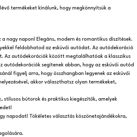
n lévő termékeket kínálunk, hogy megkönnyítsük a
z a nagy napon! Elegáns, modern és romantikus díszítések.
yekkel feldobhatod az esküvői autódat. Az autódekoráció
t. Az autódekorációk között megtalálhatóak a klasszikus
. Az autódekorációk segítenek abban, hogy az esküvői autód
sánál figyelj arra, hogy összhangban legyenek az esküvői
helyezésével, akkor választhatsz olyan termékeket,
 stílusos bútorok és praktikus kiegészítők, amelyek
edet!
nagy napodat! Tökéletes választás köszönetajándékokra,
agolására.