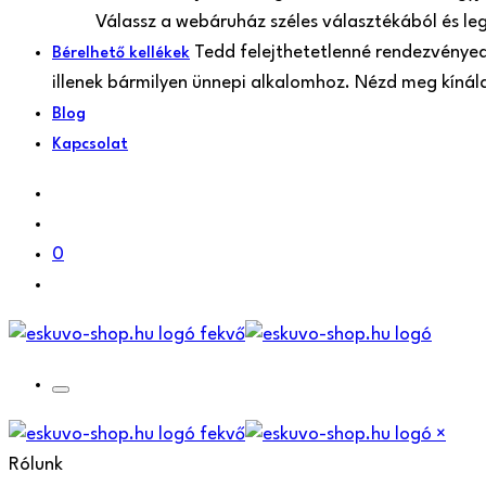
Válassz a webáruház széles választékából és le
Tedd felejthetetlenné rendezvényede
Bérelhető kellékek
illenek bármilyen ünnepi alkalomhoz. Nézd meg kíná
Blog
Kapcsolat
0
×
Rólunk