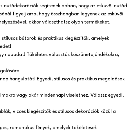
. Az autódekorációk segítenek abban, hogy az esküvői autód
sánál figyelj arra, hogy összhangban legyenek az esküvői
helyezésével, akkor választhatsz olyan termékeket,
stílusos bútorok és praktikus kiegészítők, amelyek
edet!
agy napodat! Tökéletes választás köszönetajándékokra,
agolására.
 nap hangulatát! Egyedi, stílusos és praktikus megoldások
lkalmakra vagy akár mindennapi viselethez. Válassz egyedi,
lák, vicces kiegészítők és stílusos dekorációk közül a
ges, romantikus fények, amelyek tökéletesek