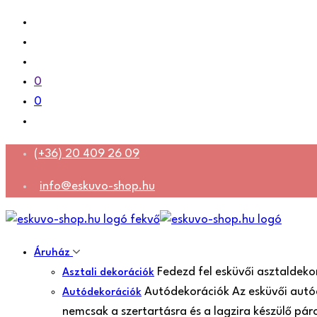
0
0
(+36) 20 409 26 09
info@eskuvo-shop.hu
Áruház
Fedezd fel esküvői asztaldeko
Asztali dekorációk
Autódekorációk Az esküvői autó
Autódekorációk
nemcsak a szertartásra és a lagzira készülő pá