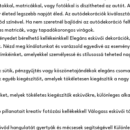
atokkal, matricákkal, vagy fotókkal is díszítheted az autót
 életed legszebb napját éled. Az autódekorációk kiválasztá
ód színével. Ha nem szeretnél bajlódni az autódekoráció fel
es matricák, vagy tapadókorongos virágok.
nyedet bérelhető kellékeinkkel! Elegáns esküvői dekorációk, 
oz. Nézd meg kínálatunkat és varázsold egyedivé az esemény
címkéinket, amelyekkel személyessé és stílusossá teheted n
e: sütik, pénzgyűjtés vagy köszönetajándékok elegáns csom
egyéb kiegészítőit, amelyek tökéletesen kiegészítik a nagy
inket, melyek tökéletes kiegészítők esküvőkre, különleges a
illanatait kreatív fotózási kellékekkel! Válogass esküvői táb
üvőd hangulatát gyertyák és mécsesek segítségével! Különle