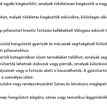
 egyéb kiegészítőit, amelyek tökéletesen kiegészítik a nag
einket, melyek tökéletes kiegészítők esküvőkre, különleges a
pillanatait kreatív fotózási kellékekkel! Válogass esküvői tá
küvőd hangulatát gyertyák és mécsesek segítségével! Külön
tt pillanatokhoz.
tartók kategóriában olyan termékeket találhat, amelyek se
űrűtartók lehetnek dobozok vagy párnák, amelyek különböző
helyszínét vagy a fotózás alatt is használhatók. A gyűrűtart
 a személyes ízlést.
üvődre vagy rendezvényeidre! Színes és látványos meglepeté
ünnepi hangulatot elegáns, színes vagy tematikus léggömbökk