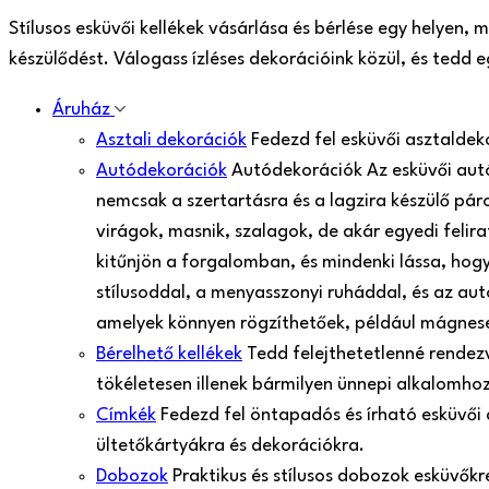
Stílusos esküvői kellékek vásárlása és bérlése egy helyen,
készülődést. Válogass ízléses dekorációink közül, és tedd
Áruház
Asztali dekorációk
Fedezd fel esküvői asztaldek
Autódekorációk
Autódekorációk Az esküvői aut
nemcsak a szertartásra és a lagzira készülő pá
virágok, masnik, szalagok, de akár egyedi felir
kitűnjön a forgalomban, és mindenki lássa, hogy
stílusoddal, a menyasszonyi ruháddal, és az aut
amelyek könnyen rögzíthetőek, például mágnes
Bérelhető kellékek
Tedd felejthetetlenné rendezv
tökéletesen illenek bármilyen ünnepi alkalomh
Címkék
Fedezd fel öntapadós és írható esküvői
ültetőkártyákra és dekorációkra.
Dobozok
Praktikus és stílusos dobozok esküvők