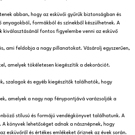
ítenek abban, hogy az esküvői gyűrűk biztonságban és
 anyagokból, formákból és színekből készülhetnek. A
ók kiválasztásánál fontos figyelembe venni az esküvő
s, ami feldobja a nagy pillanatokat. Vásárolj egyszerűen,
el, amelyek tökéletesen kiegészítik a dekorációt.
, szalagok és egyéb kiegészítők találhatók, hogy
szek, amelyek a nagy nap fénypontjává varázsolják a
nböző stílusú és formájú vendégkönyvet találhatunk. A
 A könyvek lehetőséget adnak a násznépnek, hogy
az esküvőről és értékes emlékeket őriznek az évek során.