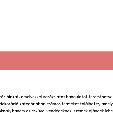
rációinkat, amelyekkel varázslatos hangulatot teremthetsz 
dekoráció kategóriában számos terméket találhatsz, amely
roknak, hanem az esküvői vendégeknek is remek ajándék lehe