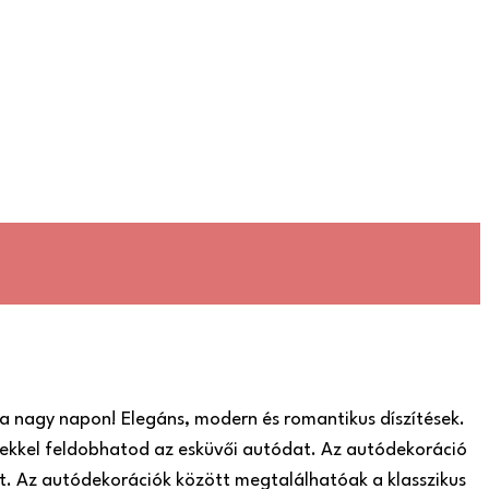
a nagy napon! Elegáns, modern és romantikus díszítések.
ekkel feldobhatod az esküvői autódat. Az autódekoráció
t. Az autódekorációk között megtalálhatóak a klasszikus