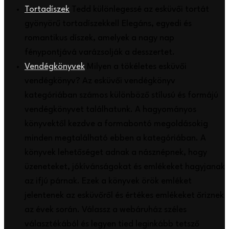
Tortadíszek
Tedd különlegessé az esküvői tortát
gyönyörű tortadíszekkel! Elegáns, egyedi és
romantikus díszek, amelyek a nagy nap
fénypontjává varázsolják a desszertet.
Vendégkönyvek
Milyen a tökéletes esküvői
vendégkönyv? Az esküvői vendégkönyv
kategóriában számos különböző stílusú és formájú
vendégkönyvet találhatunk. A hagyományos
könyvektől kezdve a formabontó megoldásokig
minden megtalálható ebben a kategóriában. A
könyvek lehetőséget adnak a násznépnek, hogy
üzeneteket, jókívánságokat és emlékeket hagyjanak
az ifjú párnak. Ezek a könyvek örök emléket
jelentenek az esküvőről és értékes emlékeket őriznek
az évek során. Válassz a webáruház széles
választékából és legyen tied leginkább tetsző