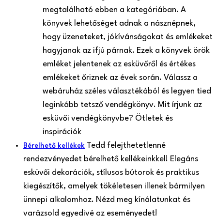
megtalálható ebben a kategóriában. A
könyvek lehetőséget adnak a násznépnek,
hogy üzeneteket, jókívánságokat és emlékeket
hagyjanak az ifjú párnak. Ezek a könyvek örök
emléket jelentenek az esküvőről és értékes
emlékeket őriznek az évek során. Válassz a
webáruház széles választékából és legyen tied
leginkább tetsző vendégkönyv. Mit írjunk az
esküvői vendégkönyvbe? Ötletek és
inspirációk
Tedd felejthetetlenné
Bérelhető kellékek
rendezvényedet bérelhető kellékeinkkel! Elegáns
esküvői dekorációk, stílusos bútorok és praktikus
kiegészítők, amelyek tökéletesen illenek bármilyen
ünnepi alkalomhoz. Nézd meg kínálatunkat és
varázsold egyedivé az eseményedet!