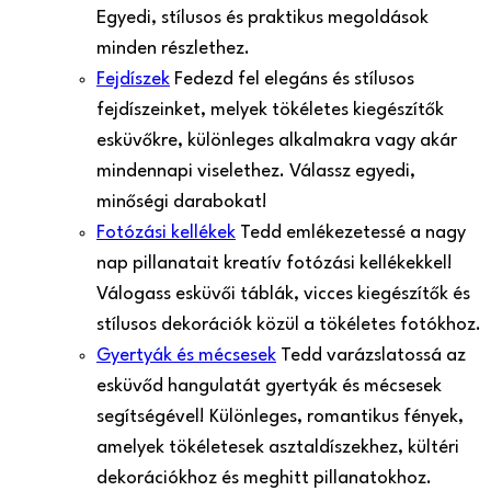
Egyedi, stílusos és praktikus megoldások
minden részlethez.
Fejdíszek
Fedezd fel elegáns és stílusos
fejdíszeinket, melyek tökéletes kiegészítők
esküvőkre, különleges alkalmakra vagy akár
mindennapi viselethez. Válassz egyedi,
minőségi darabokat!
Fotózási kellékek
Tedd emlékezetessé a nagy
nap pillanatait kreatív fotózási kellékekkel!
Válogass esküvői táblák, vicces kiegészítők és
stílusos dekorációk közül a tökéletes fotókhoz.
Gyertyák és mécsesek
Tedd varázslatossá az
esküvőd hangulatát gyertyák és mécsesek
segítségével! Különleges, romantikus fények,
amelyek tökéletesek asztaldíszekhez, kültéri
dekorációkhoz és meghitt pillanatokhoz.