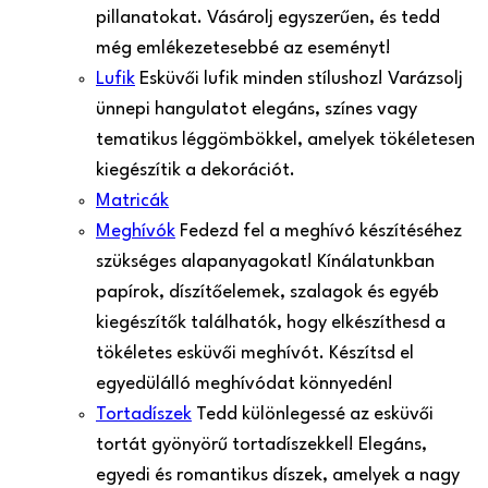
pillanatokat. Vásárolj egyszerűen, és tedd
még emlékezetesebbé az eseményt!
Lufik
Esküvői lufik minden stílushoz! Varázsolj
ünnepi hangulatot elegáns, színes vagy
tematikus léggömbökkel, amelyek tökéletesen
kiegészítik a dekorációt.
Matricák
Meghívók
Fedezd fel a meghívó készítéséhez
szükséges alapanyagokat! Kínálatunkban
papírok, díszítőelemek, szalagok és egyéb
kiegészítők találhatók, hogy elkészíthesd a
tökéletes esküvői meghívót. Készítsd el
egyedülálló meghívódat könnyedén!
Tortadíszek
Tedd különlegessé az esküvői
tortát gyönyörű tortadíszekkel! Elegáns,
egyedi és romantikus díszek, amelyek a nagy