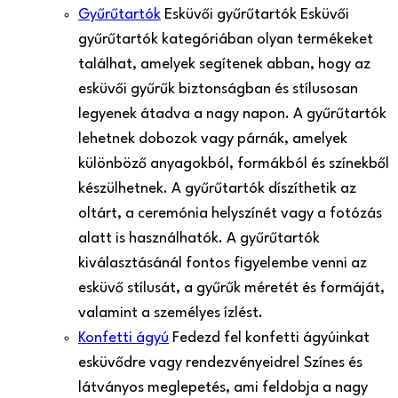
Gyűrűtartók
Esküvői gyűrűtartók Esküvői
gyűrűtartók kategóriában olyan termékeket
találhat, amelyek segítenek abban, hogy az
esküvői gyűrűk biztonságban és stílusosan
legyenek átadva a nagy napon. A gyűrűtartók
lehetnek dobozok vagy párnák, amelyek
különböző anyagokból, formákból és színekből
készülhetnek. A gyűrűtartók díszíthetik az
oltárt, a ceremónia helyszínét vagy a fotózás
alatt is használhatók. A gyűrűtartók
kiválasztásánál fontos figyelembe venni az
esküvő stílusát, a gyűrűk méretét és formáját,
valamint a személyes ízlést.
Konfetti ágyú
Fedezd fel konfetti ágyúinkat
esküvődre vagy rendezvényeidre! Színes és
látványos meglepetés, ami feldobja a nagy