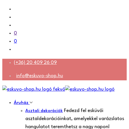
0
0
(+36) 20 409 26 09
info@eskuvo-shop.hu
Áruház
Fedezd fel esküvői
Asztali dekorációk
asztaldekorációinkat, amelyekkel varázslatos
hangulatot teremthetsz a nagy napon!