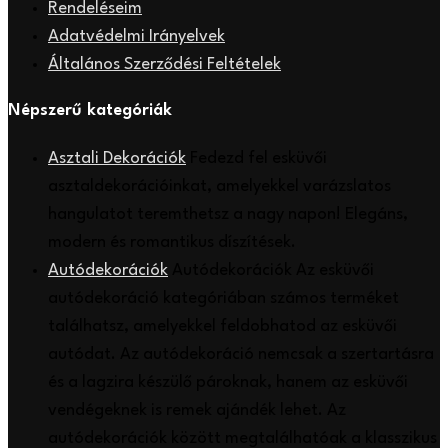
Rendeléseim
Adatvédelmi Irányelvek
Általános Szerződési Feltételek
Népszerű kategóriák
Asztali Dekorációk
Fedezd fel esküvői
asztaldekorációinkat, amelyekkel varázslatos
hangulatot teremthetsz a nagy napon! Elegáns,
modern és romantikus díszítések.
Autódekorációk
Autódekorációk Az esküvői
autódekoráció kategóriában számos terméket
találhatsz, amelyekkel feldobhatod az esküvői
autódat. Az autódekoráció nemcsak a szertartásra
és a lagzira készülő pároknak, hanem az esküvői
vendégeknek is remek ajándék lehet. Az
autódekorációk között megtalálhatóak a klasszikus