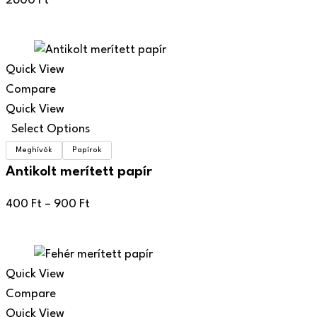
2600
Ft
Quick View
Compare
Quick View
Select Options
Meghívók
Papírok
Antikolt merített papír
Ártartomány:
400
Ft
–
900
Ft
400 Ft
-
900 Ft
Quick View
Compare
Quick View