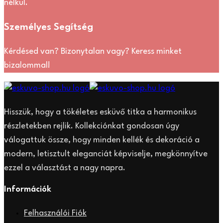
nélkül.
Személyes Segítség
Kérdésed van? Bizonytalan vagy? Keress minket
bizalommal!
Hisszük, hogy a tökéletes esküvő titka a harmonikus
részletekben rejlik. Kollekciónkat gondosan úgy
válogattuk össze, hogy minden kellék és dekoráció a
modern, letisztult eleganciát képviselje, megkönnyítve
ezzel a választást a nagy napra.
Információk
Felhasználói Fiók