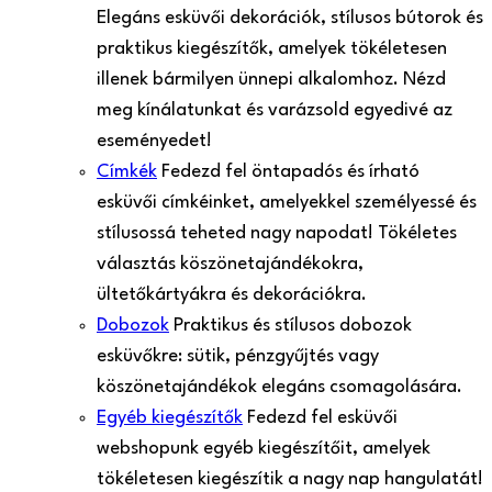
Elegáns esküvői dekorációk, stílusos bútorok és
praktikus kiegészítők, amelyek tökéletesen
illenek bármilyen ünnepi alkalomhoz. Nézd
meg kínálatunkat és varázsold egyedivé az
eseményedet!
Címkék
Fedezd fel öntapadós és írható
esküvői címkéinket, amelyekkel személyessé és
stílusossá teheted nagy napodat! Tökéletes
választás köszönetajándékokra,
ültetőkártyákra és dekorációkra.
Dobozok
Praktikus és stílusos dobozok
esküvőkre: sütik, pénzgyűjtés vagy
köszönetajándékok elegáns csomagolására.
Egyéb kiegészítők
Fedezd fel esküvői
webshopunk egyéb kiegészítőit, amelyek
tökéletesen kiegészítik a nagy nap hangulatát!