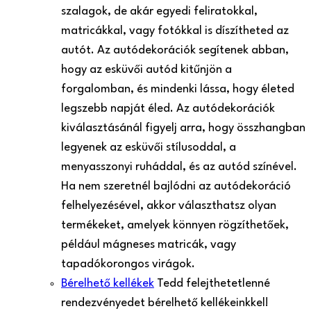
szalagok, de akár egyedi feliratokkal,
matricákkal, vagy fotókkal is díszítheted az
autót. Az autódekorációk segítenek abban,
hogy az esküvői autód kitűnjön a
forgalomban, és mindenki lássa, hogy életed
legszebb napját éled. Az autódekorációk
kiválasztásánál figyelj arra, hogy összhangban
legyenek az esküvői stílusoddal, a
menyasszonyi ruháddal, és az autód színével.
Ha nem szeretnél bajlódni az autódekoráció
felhelyezésével, akkor választhatsz olyan
termékeket, amelyek könnyen rögzíthetőek,
például mágneses matricák, vagy
tapadókorongos virágok.
Bérelhető kellékek
Tedd felejthetetlenné
rendezvényedet bérelhető kellékeinkkel!