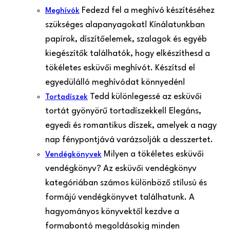
Fedezd fel a meghívó készítéséhez
Meghívók
szükséges alapanyagokat! Kínálatunkban
papírok, díszítőelemek, szalagok és egyéb
kiegészítők találhatók, hogy elkészíthesd a
tökéletes esküvői meghívót. Készítsd el
egyedülálló meghívódat könnyedén!
Tedd különlegessé az esküvői
Tortadíszek
tortát gyönyörű tortadíszekkel! Elegáns,
egyedi és romantikus díszek, amelyek a nagy
nap fénypontjává varázsolják a desszertet.
Milyen a tökéletes esküvői
Vendégkönyvek
vendégkönyv? Az esküvői vendégkönyv
kategóriában számos különböző stílusú és
formájú vendégkönyvet találhatunk. A
hagyományos könyvektől kezdve a
formabontó megoldásokig minden