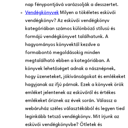
nap fénypontjává varázsolják a desszertet.
Vendégkönyvek
Milyen a tökéletes esküvői
vendégkönyv? Az esküvői vendégkönyv
kategóriában számos különböző stílusú és
formájú vendégkönyvet találhatunk. A
hagyományos könyvektől kezdve a
formabontó megoldásokig minden
megtalálható ebben a kategóriában. A
könyvek lehetőséget adnak a násznépnek,
hogy üzeneteket, jókívánságokat és emlékeket
hagyjanak az ifjú párnak. Ezek a könyvek örök
emléket jelentenek az esküvőről és értékes
emlékeket őriznek az évek során. Válassz a
webáruház széles választékából és legyen tied
leginkább tetsző vendégkönyv. Mit írjunk az
esküvői vendégkönyvbe? Ötletek és