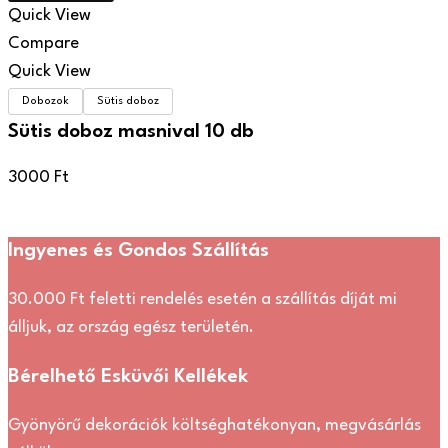
Quick View
Compare
Quick View
Dobozok
Sütis doboz
Sütis doboz masnival 10 db
3000
Ft
Ingyenes és Gondos Szállítás
30.000 Ft feletti rendelés esetén a szállítás díját mi
álljuk, az ország egész területén.
Bérelhető Esküvői Kellékek
Gyönyörű dekorációk költséghatékonyan, megvásárlás