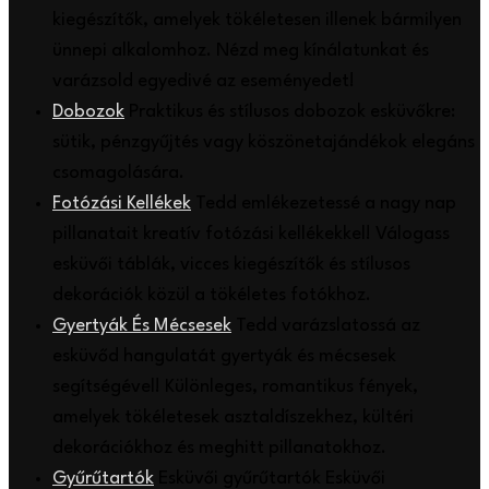
kiegészítők, amelyek tökéletesen illenek bármilyen
ünnepi alkalomhoz. Nézd meg kínálatunkat és
varázsold egyedivé az eseményedet!
Dobozok
Praktikus és stílusos dobozok esküvőkre:
sütik, pénzgyűjtés vagy köszönetajándékok elegáns
csomagolására.
Fotózási Kellékek
Tedd emlékezetessé a nagy nap
pillanatait kreatív fotózási kellékekkel! Válogass
esküvői táblák, vicces kiegészítők és stílusos
dekorációk közül a tökéletes fotókhoz.
Gyertyák És Mécsesek
Tedd varázslatossá az
esküvőd hangulatát gyertyák és mécsesek
segítségével! Különleges, romantikus fények,
amelyek tökéletesek asztaldíszekhez, kültéri
dekorációkhoz és meghitt pillanatokhoz.
Gyűrűtartók
Esküvői gyűrűtartók Esküvői