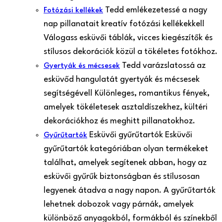
Tedd emlékezetessé a nagy
Fotózási kellékek
nap pillanatait kreatív fotózási kellékekkel!
Válogass esküvői táblák, vicces kiegészítők és
stílusos dekorációk közül a tökéletes fotókhoz.
Tedd varázslatossá az
Gyertyák és mécsesek
esküvőd hangulatát gyertyák és mécsesek
segítségével! Különleges, romantikus fények,
amelyek tökéletesek asztaldíszekhez, kültéri
dekorációkhoz és meghitt pillanatokhoz.
Esküvői gyűrűtartók Esküvői
Gyűrűtartók
gyűrűtartók kategóriában olyan termékeket
találhat, amelyek segítenek abban, hogy az
esküvői gyűrűk biztonságban és stílusosan
legyenek átadva a nagy napon. A gyűrűtartók
lehetnek dobozok vagy párnák, amelyek
különböző anyagokból, formákból és színekből