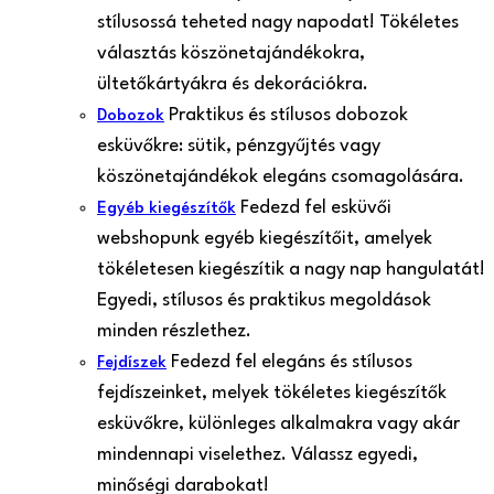
stílusossá teheted nagy napodat! Tökéletes
választás köszönetajándékokra,
ültetőkártyákra és dekorációkra.
Praktikus és stílusos dobozok
Dobozok
esküvőkre: sütik, pénzgyűjtés vagy
köszönetajándékok elegáns csomagolására.
Fedezd fel esküvői
Egyéb kiegészítők
webshopunk egyéb kiegészítőit, amelyek
tökéletesen kiegészítik a nagy nap hangulatát!
Egyedi, stílusos és praktikus megoldások
minden részlethez.
Fedezd fel elegáns és stílusos
Fejdíszek
fejdíszeinket, melyek tökéletes kiegészítők
esküvőkre, különleges alkalmakra vagy akár
mindennapi viselethez. Válassz egyedi,
minőségi darabokat!