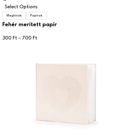
Select Options
Meghívók
Papírok
Fehér merített papír
Ártartomány:
300
Ft
–
700
Ft
300 Ft
-
700 Ft