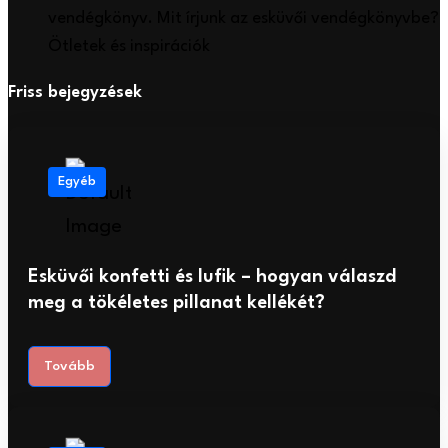
vendégkönyv. Mit írjunk az esküvői vendégkönyvbe?
Ötletek és inspirációk
Friss bejegyzések
Egyéb
Esküvői konfetti és lufik – hogyan válaszd
meg a tökéletes pillanat kellékét?
Tovább