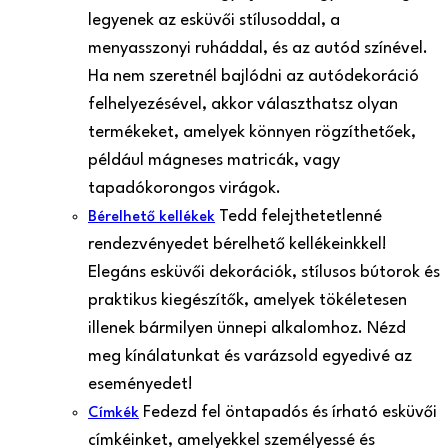
legyenek az esküvői stílusoddal, a
menyasszonyi ruháddal, és az autód színével.
Ha nem szeretnél bajlódni az autódekoráció
felhelyezésével, akkor választhatsz olyan
termékeket, amelyek könnyen rögzíthetőek,
például mágneses matricák, vagy
tapadókorongos virágok.
Tedd felejthetetlenné
Bérelhető kellékek
rendezvényedet bérelhető kellékeinkkel!
Elegáns esküvői dekorációk, stílusos bútorok és
praktikus kiegészítők, amelyek tökéletesen
illenek bármilyen ünnepi alkalomhoz. Nézd
meg kínálatunkat és varázsold egyedivé az
eseményedet!
Fedezd fel öntapadós és írható esküvői
Címkék
címkéinket, amelyekkel személyessé és