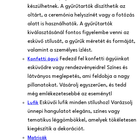
készülhetnek. A gyűrűtartók díszíthetik az
oltárt, a ceremónia helyszínét vagy a fotózás
alatt is használhatók. A gyűrűtartók
kiválasztásánál fontos figyelembe venni az
esküvő stílusát, a gyűrűk méretét és formáját,
valamint a személyes ízlést.
Fedezd fel konfetti ágyúinkat
Konfetti ágyú
esküvődre vagy rendezvényeidre! Színes és
látványos meglepetés, ami feldobja a nagy
pillanatokat. Vásárolj egyszerűen, és tedd
még emlékezetesebbé az eseményt!
Esküvői lufik minden stílushoz! Varázsolj
Lufik
ünnepi hangulatot elegáns, színes vagy
tematikus léggömbökkel, amelyek tökéletesen
kiegészítik a dekorációt.
Matricák