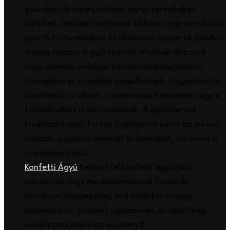
gyűrűtartók kategóriában olyan termékeket
találhat, amelyek segítenek abban, hogy az esküvői
gyűrűk biztonságban és stílusosan legyenek átadva
a nagy napon. A gyűrűtartók lehetnek dobozok
vagy párnák, amelyek különböző anyagokból,
formákból és színekből készülhetnek. A gyűrűtartók
díszíthetik az oltárt, a ceremónia helyszínét vagy a
fotózás alatt is használhatók. A gyűrűtartók
kiválasztásánál fontos figyelembe venni az esküvő
stílusát, a gyűrűk méretét és formáját, valamint a
személyes ízlést.
Konfetti Ágyú
Fedezd fel konfetti ágyúinkat
esküvődre vagy rendezvényeidre! Színes és
látványos meglepetés, ami feldobja a nagy
pillanatokat. Vásárolj egyszerűen, és tedd még
emlékezetesebbé az eseményt!