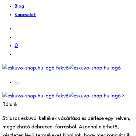
Blog
Kapcsolat
0
×
Rólunk
Stílusos esküvői kellékek vásárlása és bérlése egy helyen,
megbízható debreceni forrásból. Azonnal elérhető,
készleten lévő termékeket kínálunk, hogy megkönnyítsük