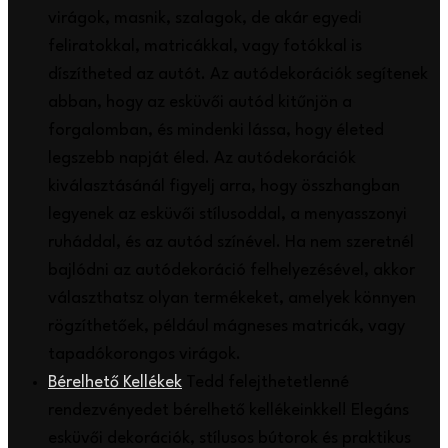
virágok, masnik, szalagok, de akár egyedi
feliratokkal, matricákkal, vagy fotókkal is
díszítheted az autót. Az autódekorációk segítenek
abban, hogy az esküvői autód kitűnjön a
forgalomban, és mindenki lássa, hogy életed
legszebb napját éled. Az autódekorációk
kiválasztásánál figyelj arra, hogy összhangban
legyenek az esküvői stílusoddal, a menyasszonyi
ruháddal, és az autód színével. Ha nem szeretnél
bajlódni az autódekoráció felhelyezésével, akkor
választhatsz olyan termékeket, amelyek könnyen
rögzíthetőek, például mágneses matricák, vagy
tapadókorongos virágok.
Bérelhető Kellékek
Tedd felejthetetlenné
rendezvényedet bérelhető kellékeinkkel! Elegáns
esküvői dekorációk, stílusos bútorok és praktikus