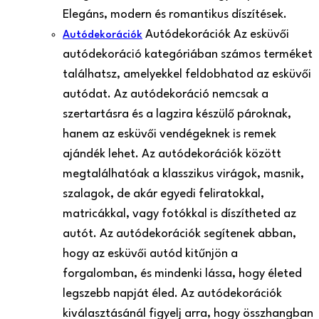
Elegáns, modern és romantikus díszítések.
Autódekorációk Az esküvői
Autódekorációk
autódekoráció kategóriában számos terméket
találhatsz, amelyekkel feldobhatod az esküvői
autódat. Az autódekoráció nemcsak a
szertartásra és a lagzira készülő pároknak,
hanem az esküvői vendégeknek is remek
ajándék lehet. Az autódekorációk között
megtalálhatóak a klasszikus virágok, masnik,
szalagok, de akár egyedi feliratokkal,
matricákkal, vagy fotókkal is díszítheted az
autót. Az autódekorációk segítenek abban,
hogy az esküvői autód kitűnjön a
forgalomban, és mindenki lássa, hogy életed
legszebb napját éled. Az autódekorációk
kiválasztásánál figyelj arra, hogy összhangban