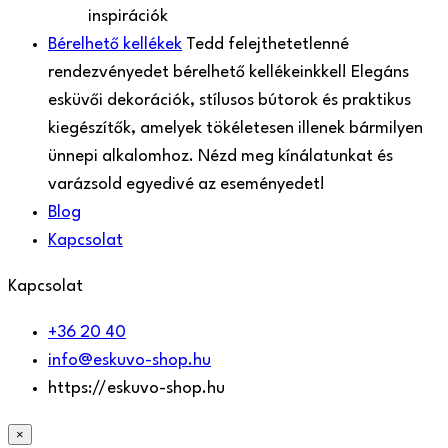
inspirációk
Bérelhető kellékek
Tedd felejthetetlenné
rendezvényedet bérelhető kellékeinkkel! Elegáns
esküvői dekorációk, stílusos bútorok és praktikus
kiegészítők, amelyek tökéletesen illenek bármilyen
ünnepi alkalomhoz. Nézd meg kínálatunkat és
varázsold egyedivé az eseményedet!
Blog
Kapcsolat
Kapcsolat
+36 20 40
info@eskuvo-shop.hu
https://eskuvo-shop.hu
×