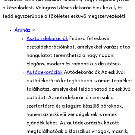
a készülődést. Válogass ízléses dekorációink közül, és
tedd egyszerűbbé a tökéletes esküvő megszervezését!
Áruház
Asztali dekorációk
Fedezd fel esküvői
asztaldekorációinkat, amelyekkel varázslatos
hangulatot teremthetsz a nagy napon!
Elegáns, modern és romantikus díszítések.
Autódekorációk
Autódekorációk Az esküvői
autódekoráció kategóriában számos terméket
találhatsz, amelyekkel feldobhatod az esküvői
autódat. Az autódekoráció nemcsak a
szertartásra és a lagzira készülő pároknak,
hanem az esküvői vendégeknek is remek
ajándék lehet. Az autódekorációk között
megtalálhatóak a klasszikus virágok, masnik,