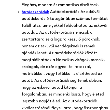
Elegáns, modern és romantikus díszítések.
Autódekorációk Az esküvői
Autódekorációk
autódekoráció kategóriában számos terméket
találhatsz, amelyekkel feldobhatod az esküvői
autódat. Az autódekoráció nemcsak a
szertartásra és a lagzira készülő pároknak,
hanem az esküvői vendégeknek is remek
ajándék lehet. Az autódekorációk között
megtalálhatóak a klasszikus virágok, masnik,
szalagok, de akár egyedi feliratokkal,
matricákkal, vagy fotókkal is díszítheted az
autót. Az autódekorációk segítenek abban,
hogy az esküvői autód kitűnjön a
forgalomban, és mindenki lássa, hogy életed
legszebb napját éled. Az autódekorációk
kiválasztásánál figyelj arra, hogy összhangban