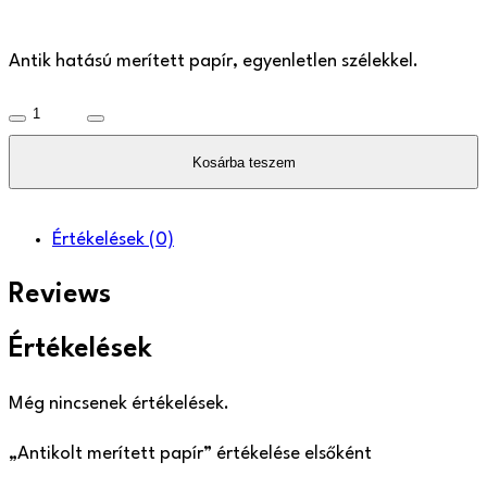
Antik hatású merített papír, egyenletlen szélekkel.
Antikolt
merített
Kosárba teszem
papír
mennyiség
Értékelések
(0)
Reviews
Értékelések
Még nincsenek értékelések.
„Antikolt merített papír” értékelése elsőként