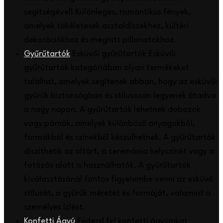
segítségével! Különleges, romantikus fények,
amelyek tökéletesek asztaldíszekhez, kültéri
dekorációkhoz és meghitt pillanatokhoz.
Gyűrűtartók
Esküvői gyűrűtartók Esküvői
gyűrűtartók kategóriában olyan termékeket
találhat, amelyek segítenek abban, hogy az esküvői
gyűrűk biztonságban és stílusosan legyenek átadva
a nagy napon. A gyűrűtartók lehetnek dobozok
vagy párnák, amelyek különböző anyagokból,
formákból és színekből készülhetnek. A gyűrűtartók
díszíthetik az oltárt, a ceremónia helyszínét vagy a
fotózás alatt is használhatók. A gyűrűtartók
kiválasztásánál fontos figyelembe venni az esküvő
stílusát, a gyűrűk méretét és formáját, valamint a
személyes ízlést.
Konfetti Ágyú
Fedezd fel konfetti ágyúinkat