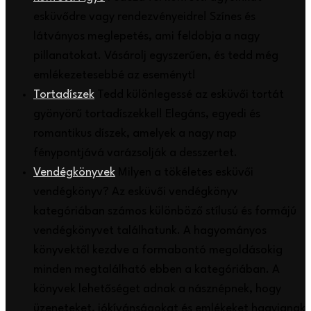
esküvődre vagy rendezvényeidre! Színes és
látványos meglepetés, ami feldobja a nagy
pillanatokat. Vásárolj egyszerűen, és tedd még
emlékezetesebbé az eseményt!
Tortadíszek
Tedd különlegessé az esküvői tortát
gyönyörű tortadíszekkel! Elegáns, egyedi és
romantikus díszek, amelyek a nagy nap
fénypontjává varázsolják a desszertet.
Vendégkönyvek
Milyen a tökéletes esküvői
vendégkönyv? Az esküvői vendégkönyv
kategóriában számos különböző stílusú és formájú
vendégkönyvet találhatunk. A hagyományos
könyvektől kezdve a formabontó megoldásokig
minden megtalálható ebben a kategóriában. A
könyvek lehetőséget adnak a násznépnek, hogy
üzeneteket, jókívánságokat és emlékeket hagyjanak