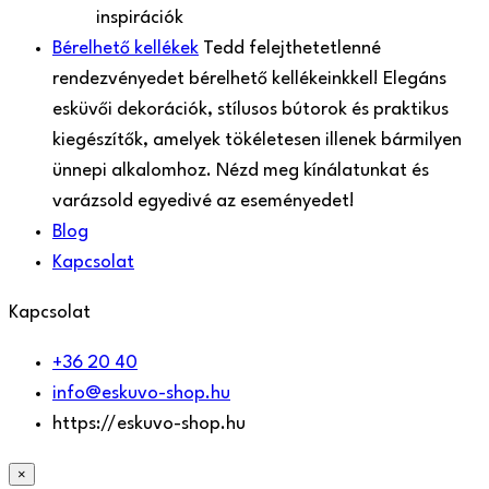
inspirációk
Bérelhető kellékek
Tedd felejthetetlenné
rendezvényedet bérelhető kellékeinkkel! Elegáns
esküvői dekorációk, stílusos bútorok és praktikus
kiegészítők, amelyek tökéletesen illenek bármilyen
ünnepi alkalomhoz. Nézd meg kínálatunkat és
varázsold egyedivé az eseményedet!
Blog
Kapcsolat
Kapcsolat
+36 20 40
info@eskuvo-shop.hu
https://eskuvo-shop.hu
×