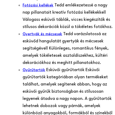
Tedd emlékezetessé a nagy
Fotózási kellékek
nap pillanatait kreatív fotózási kellékekkel!
Válogass esküvői táblák, vicces kiegészítők és
stílusos dekorációk közül a tökéletes fotókhoz.
Tedd varázslatossá az
Gyertyák és mécsesek
esküvőd hangulatát gyertyák és mécsesek
segítségével! Különleges, romantikus fények,
amelyek tökéletesek asztaldíszekhez, kültéri
dekorációkhoz és meghitt pillanatokhoz.
Esküvői gyűrűtartók Esküvői
Gyűrűtartók
gyűrűtartók kategóriában olyan termékeket
találhat, amelyek segítenek abban, hogy az
esküvői gyűrűk biztonságban és stílusosan
legyenek átadva a nagy napon. A gyűrűtartók
lehetnek dobozok vagy párnák, amelyek
különböző anyagokból, formákból és színekből