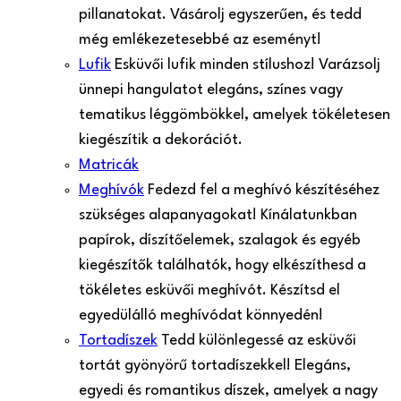
pillanatokat. Vásárolj egyszerűen, és tedd
még emlékezetesebbé az eseményt!
Lufik
Esküvői lufik minden stílushoz! Varázsolj
ünnepi hangulatot elegáns, színes vagy
tematikus léggömbökkel, amelyek tökéletesen
kiegészítik a dekorációt.
Matricák
Meghívók
Fedezd fel a meghívó készítéséhez
szükséges alapanyagokat! Kínálatunkban
papírok, díszítőelemek, szalagok és egyéb
kiegészítők találhatók, hogy elkészíthesd a
tökéletes esküvői meghívót. Készítsd el
egyedülálló meghívódat könnyedén!
Tortadíszek
Tedd különlegessé az esküvői
tortát gyönyörű tortadíszekkel! Elegáns,
egyedi és romantikus díszek, amelyek a nagy