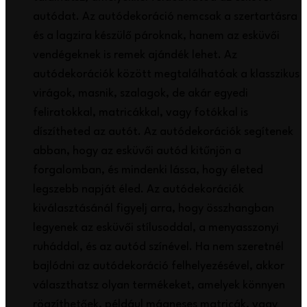
autódat. Az autódekoráció nemcsak a szertartásra
és a lagzira készülő pároknak, hanem az esküvői
vendégeknek is remek ajándék lehet. Az
autódekorációk között megtalálhatóak a klasszikus
virágok, masnik, szalagok, de akár egyedi
feliratokkal, matricákkal, vagy fotókkal is
díszítheted az autót. Az autódekorációk segítenek
abban, hogy az esküvői autód kitűnjön a
forgalomban, és mindenki lássa, hogy életed
legszebb napját éled. Az autódekorációk
kiválasztásánál figyelj arra, hogy összhangban
legyenek az esküvői stílusoddal, a menyasszonyi
ruháddal, és az autód színével. Ha nem szeretnél
bajlódni az autódekoráció felhelyezésével, akkor
választhatsz olyan termékeket, amelyek könnyen
rögzíthetőek, például mágneses matricák, vagy