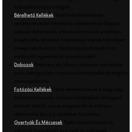
tapadókorongos virágok.
Bérelhető Kellékek
Tedd felejthetetlenné
rendezvényedet bérelhető kellékeinkkel! Elegáns
esküvői dekorációk, stílusos bútorok és praktikus
kiegészítők, amelyek tökéletesen illenek bármilyen
ünnepi alkalomhoz. Nézd meg kínálatunkat és
varázsold egyedivé az eseményedet!
Dobozok
Praktikus és stílusos dobozok esküvőkre:
sütik, pénzgyűjtés vagy köszönetajándékok elegáns
csomagolására.
Fotózási Kellékek
Tedd emlékezetessé a nagy nap
pillanatait kreatív fotózási kellékekkel! Válogass
esküvői táblák, vicces kiegészítők és stílusos
dekorációk közül a tökéletes fotókhoz.
Gyertyák És Mécsesek
Tedd varázslatossá az
esküvőd hangulatát gyertyák és mécsesek