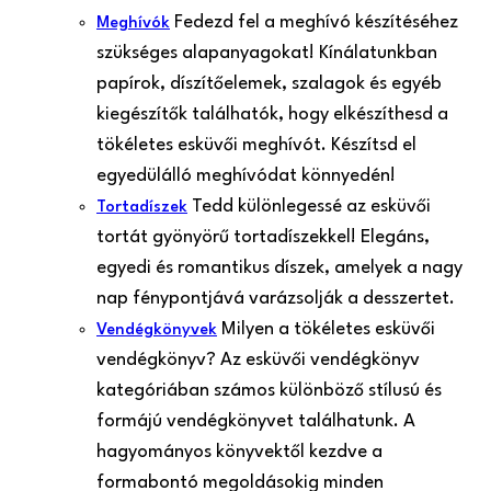
Fedezd fel a meghívó készítéséhez
Meghívók
szükséges alapanyagokat! Kínálatunkban
papírok, díszítőelemek, szalagok és egyéb
kiegészítők találhatók, hogy elkészíthesd a
tökéletes esküvői meghívót. Készítsd el
egyedülálló meghívódat könnyedén!
Tedd különlegessé az esküvői
Tortadíszek
tortát gyönyörű tortadíszekkel! Elegáns,
egyedi és romantikus díszek, amelyek a nagy
nap fénypontjává varázsolják a desszertet.
Milyen a tökéletes esküvői
Vendégkönyvek
vendégkönyv? Az esküvői vendégkönyv
kategóriában számos különböző stílusú és
formájú vendégkönyvet találhatunk. A
hagyományos könyvektől kezdve a
formabontó megoldásokig minden