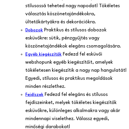
stílusossá teheted nagy napodat! Tökéletes
választás köszönetajándékokra,
ültetőkártyákra és dekorációkra.
Praktikus és stílusos dobozok
Dobozok
esküvőkre: sütik, pénzgyűjtés vagy
köszönetajándékok elegáns csomagolására.
Fedezd fel esküvői
Egyéb kiegészítők
webshopunk egyéb kiegészítőit, amelyek
tökéletesen kiegészítik a nagy nap hangulatát!
Egyedi, stílusos és praktikus megoldások
minden részlethez.
Fedezd fel elegáns és stílusos
Fejdíszek
fejdíszeinket, melyek tökéletes kiegészítők
esküvőkre, különleges alkalmakra vagy akár
mindennapi viselethez. Válassz egyedi,
minőségi darabokat!