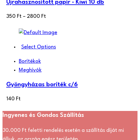
Újrahasznosított papír - Kiwi 10 db
Ártartomány:
350
Ft
–
2800
Ft
350 Ft
-
2800 Ft
Select Options
Borítékok
Meghívók
Gyöngyházas boríték c/6
140
Ft
Ingyenes és Gondos Szállítás
30.000 Ft feletti rendelés esetén a szállítás díját mi
álljuk, az ország egész területén.