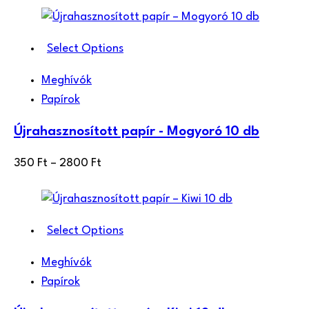
Select Options
Meghívók
Papírok
Újrahasznosított papír - Mogyoró 10 db
Ártartomány:
350
Ft
–
2800
Ft
350 Ft
-
2800 Ft
Select Options
Meghívók
Papírok