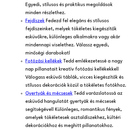
Egyedi, stílusos és praktikus megoldások
minden részlethez.
Fejdíszek
Fedezd fel elegáns és stílusos
fejdíszeinket, melyek tökéletes kiegészítők
esküvőkre, különleges alkalmakra vagy akár
mindennapi viselethez. Válassz egyedi,
minőségi darabokat!
Fotózási kellékek
Tedd emlékezetessé a nagy
nap pillanatait kreatív fotózási kellékekkel!
Válogass esküvői táblák, vicces kiegészítők és
stílusos dekorációk közül a tökéletes fotókhoz.
Gyertyák és mécsesek
Tedd varázslatossá az
esküvőd hangulatát gyertyák és mécsesek
segítségével! Különleges, romantikus fények,
amelyek tökéletesek asztaldíszekhez, kültéri
dekorációkhoz és meghitt pillanatokhoz.