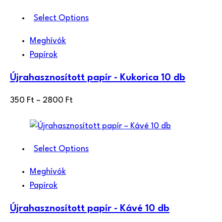
700 Ft
Select Options
Meghívók
Papírok
Újrahasznosított papír - Kukorica 10 db
Ártartomány:
350
Ft
–
2800
Ft
350 Ft
-
2800 Ft
Select Options
Meghívók
Papírok
Újrahasznosított papír - Kávé 10 db