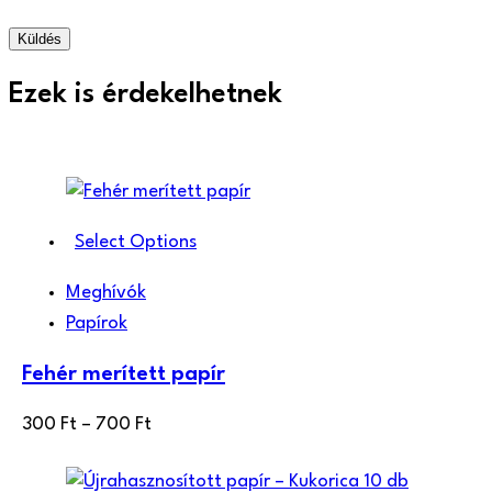
Ezek is érdekelhetnek
Select Options
Meghívók
Papírok
Fehér merített papír
Ártartomány:
300
Ft
–
700
Ft
300 Ft
-