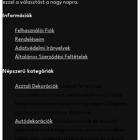
ezzel a választást a nagy napra.
Információk
Felhasználói Fiók
Rendeléseim
Adatvédelmi Irányelvek
Általános Szerződési Feltételek
Népszerű kategóriák
Asztali Dekorációk
Fedezd fel esküvői
asztaldekorációinkat, amelyekkel varázslatos
hangulatot teremthetsz a nagy napon! Elegáns,
modern és romantikus díszítések.
Autódekorációk
Autódekorációk Az esküvői
autódekoráció kategóriában számos terméket
találhatsz, amelyekkel feldobhatod az esküvői