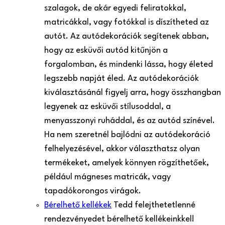
szalagok, de akár egyedi feliratokkal,
matricákkal, vagy fotókkal is díszítheted az
autót. Az autódekorációk segítenek abban,
hogy az esküvői autód kitűnjön a
forgalomban, és mindenki lássa, hogy életed
legszebb napját éled. Az autódekorációk
kiválasztásánál figyelj arra, hogy összhangban
legyenek az esküvői stílusoddal, a
menyasszonyi ruháddal, és az autód színével.
Ha nem szeretnél bajlódni az autódekoráció
felhelyezésével, akkor választhatsz olyan
termékeket, amelyek könnyen rögzíthetőek,
például mágneses matricák, vagy
tapadókorongos virágok.
Bérelhető kellékek
Tedd felejthetetlenné
rendezvényedet bérelhető kellékeinkkel!