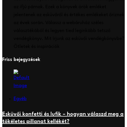
az ifjú párnak. Ezek a könyvek örök emléket
jelentenek az esküvőről és értékes emlékeket őriznek
az évek során. Válassz a webáruház széles
választékából és legyen tied leginkább tetsző
vendégkönyv. Mit írjunk az esküvői vendégkönyvbe?
Ötletek és inspirációk
Friss bejegyzések
Egyéb
Esküvői konfetti és lufik – hogyan válaszd meg a
tökéletes pillanat kellékét?