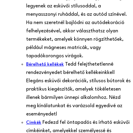
legyenek az esküvői stílusoddal, a
menyasszonyi ruháddal, és az autód színével.
Ha nem szeretnél bajlódni az autódekoráció
felhelyezésével, akkor választhatsz olyan
termékeket, amelyek könnyen rögzíthetőek,
például mágneses matricák, vagy
tapadókorongos virágok.
Tedd felejthetetlenné
Bérelhető kellékek
rendezvényedet bérelhető kellékeinkkel!
Elegáns esküvői dekorációk, stílusos bútorok és
praktikus kiegészítők, amelyek tökéletesen
illenek bármilyen ünnepi alkalomhoz. Nézd
meg kínálatunkat és varázsold egyedivé az
eseményedet!
Fedezd fel öntapadós és írható esküvői
Címkék
címkéinket, amelyekkel személyessé és