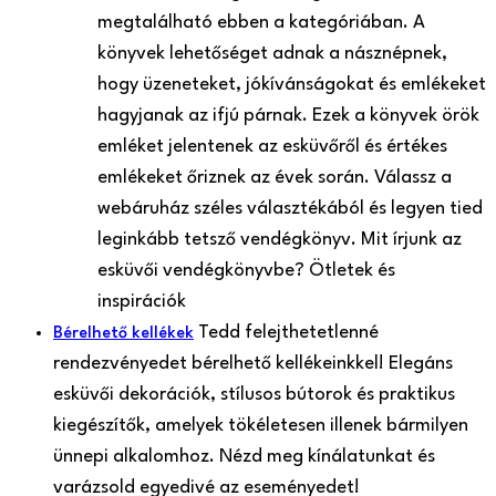
megtalálható ebben a kategóriában. A
könyvek lehetőséget adnak a násznépnek,
hogy üzeneteket, jókívánságokat és emlékeket
hagyjanak az ifjú párnak. Ezek a könyvek örök
emléket jelentenek az esküvőről és értékes
emlékeket őriznek az évek során. Válassz a
webáruház széles választékából és legyen tied
leginkább tetsző vendégkönyv. Mit írjunk az
esküvői vendégkönyvbe? Ötletek és
inspirációk
Tedd felejthetetlenné
Bérelhető kellékek
rendezvényedet bérelhető kellékeinkkel! Elegáns
esküvői dekorációk, stílusos bútorok és praktikus
kiegészítők, amelyek tökéletesen illenek bármilyen
ünnepi alkalomhoz. Nézd meg kínálatunkat és
varázsold egyedivé az eseményedet!