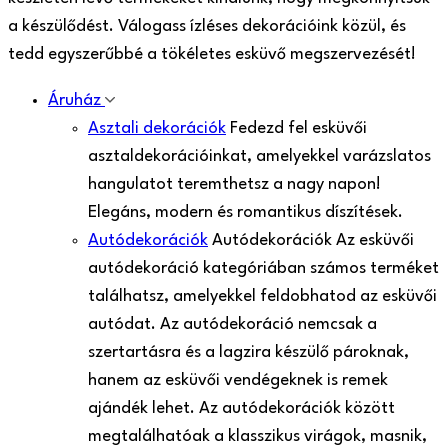
a készülődést. Válogass ízléses dekorációink közül, és
tedd egyszerűbbé a tökéletes esküvő megszervezését!
Áruház
Asztali dekorációk
Fedezd fel esküvői
asztaldekorációinkat, amelyekkel varázslatos
hangulatot teremthetsz a nagy napon!
Elegáns, modern és romantikus díszítések.
Autódekorációk
Autódekorációk Az esküvői
autódekoráció kategóriában számos terméket
találhatsz, amelyekkel feldobhatod az esküvői
autódat. Az autódekoráció nemcsak a
szertartásra és a lagzira készülő pároknak,
hanem az esküvői vendégeknek is remek
ajándék lehet. Az autódekorációk között
megtalálhatóak a klasszikus virágok, masnik,