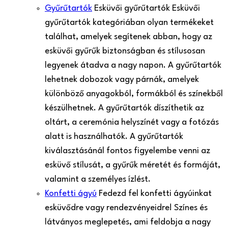
Gyűrűtartók
Esküvői gyűrűtartók Esküvői
gyűrűtartók kategóriában olyan termékeket
találhat, amelyek segítenek abban, hogy az
esküvői gyűrűk biztonságban és stílusosan
legyenek átadva a nagy napon. A gyűrűtartók
lehetnek dobozok vagy párnák, amelyek
különböző anyagokból, formákból és színekből
készülhetnek. A gyűrűtartók díszíthetik az
oltárt, a ceremónia helyszínét vagy a fotózás
alatt is használhatók. A gyűrűtartók
kiválasztásánál fontos figyelembe venni az
esküvő stílusát, a gyűrűk méretét és formáját,
valamint a személyes ízlést.
Konfetti ágyú
Fedezd fel konfetti ágyúinkat
esküvődre vagy rendezvényeidre! Színes és
látványos meglepetés, ami feldobja a nagy