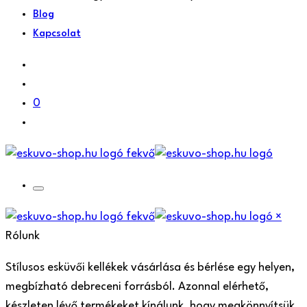
Blog
Kapcsolat
0
×
Rólunk
Stílusos esküvői kellékek vásárlása és bérlése egy helyen,
megbízható debreceni forrásból. Azonnal elérhető,
készleten lévő termékeket kínálunk, hogy megkönnyítsük