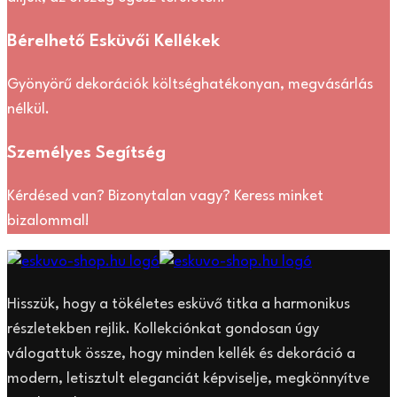
Bérelhető Esküvői Kellékek
Gyönyörű dekorációk költséghatékonyan, megvásárlás
nélkül.
Személyes Segítség
Kérdésed van? Bizonytalan vagy? Keress minket
bizalommal!
Hisszük, hogy a tökéletes esküvő titka a harmonikus
részletekben rejlik. Kollekciónkat gondosan úgy
válogattuk össze, hogy minden kellék és dekoráció a
modern, letisztult eleganciát képviselje, megkönnyítve