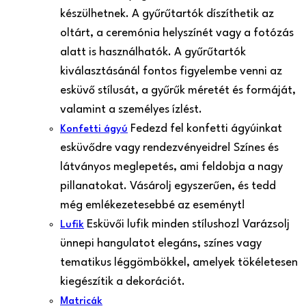
készülhetnek. A gyűrűtartók díszíthetik az
oltárt, a ceremónia helyszínét vagy a fotózás
alatt is használhatók. A gyűrűtartók
kiválasztásánál fontos figyelembe venni az
esküvő stílusát, a gyűrűk méretét és formáját,
valamint a személyes ízlést.
Fedezd fel konfetti ágyúinkat
Konfetti ágyú
esküvődre vagy rendezvényeidre! Színes és
látványos meglepetés, ami feldobja a nagy
pillanatokat. Vásárolj egyszerűen, és tedd
még emlékezetesebbé az eseményt!
Esküvői lufik minden stílushoz! Varázsolj
Lufik
ünnepi hangulatot elegáns, színes vagy
tematikus léggömbökkel, amelyek tökéletesen
kiegészítik a dekorációt.
Matricák