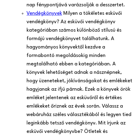
nap fénypontjává varázsolják a desszertet.
Vendégkönyvek
Milyen a tökéletes esküvői
vendégkönyv? Az esküvői vendégkönyv
kategóriában számos különböző stílusú és
formájú vendégkönyvet találhatunk. A
hagyományos könyvektől kezdve a
formabontó megoldásokig minden
megtalálható ebben a kategóriában. A
könyvek lehetőséget adnak a násznépnek,
hogy üzeneteket, jókívánságokat és emlékeket
hagyjanak az ifjú párnak. Ezek a könyvek örök
emléket jelentenek az esküvőről és értékes
emlékeket őriznek az évek során. Válassz a
webáruház széles választékából és legyen tied
leginkább tetsző vendégkönyv. Mit írjunk az
esküvői vendégkönyvbe? Ötletek és