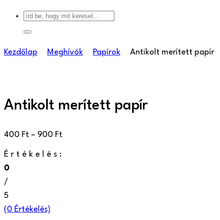
Kezdőlap
Meghívók
Papírok
Antikolt merített papír
Antikolt merített papír
Ártartomány:
400
Ft
–
900
Ft
400 Ft
Értékelés:
-
0
900 Ft
/
5
(
0
Értékelés)