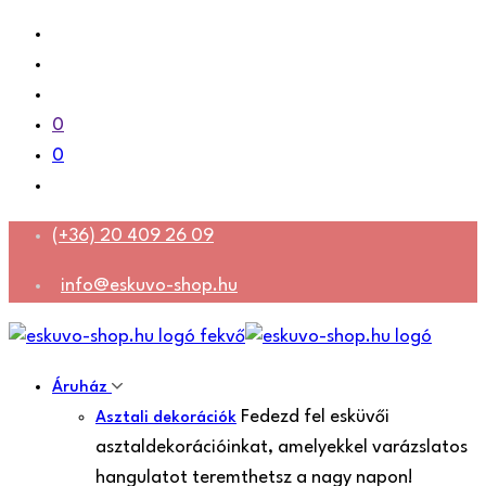
0
0
(+36) 20 409 26 09
info@eskuvo-shop.hu
Áruház
Fedezd fel esküvői
Asztali dekorációk
asztaldekorációinkat, amelyekkel varázslatos
hangulatot teremthetsz a nagy napon!