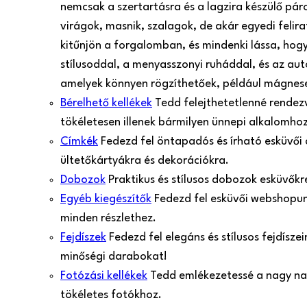
nemcsak a szertartásra és a lagzira készülő pá
virágok, masnik, szalagok, de akár egyedi felir
kitűnjön a forgalomban, és mindenki lássa, hogy
stílusoddal, a menyasszonyi ruháddal, és az aut
amelyek könnyen rögzíthetőek, például mágnes
Bérelhető kellékek
Tedd felejthetetlenné rendezv
tökéletesen illenek bármilyen ünnepi alkalomh
Címkék
Fedezd fel öntapadós és írható esküvői
ültetőkártyákra és dekorációkra.
Dobozok
Praktikus és stílusos dobozok esküvők
Egyéb kiegészítők
Fedezd fel esküvői webshopunk
minden részlethez.
Fejdíszek
Fedezd fel elegáns és stílusos fejdísz
minőségi darabokat!
Fotózási kellékek
Tedd emlékezetessé a nagy nap 
tökéletes fotókhoz.