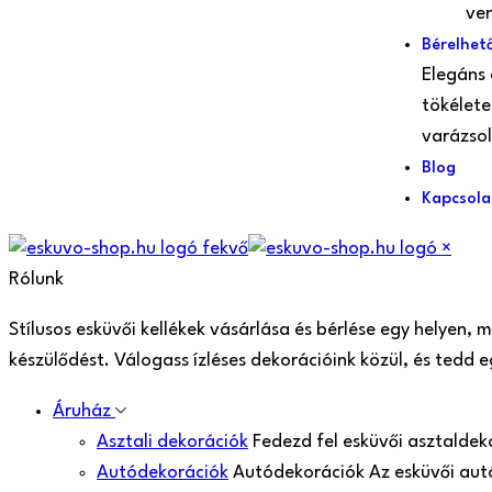
ven
Bérelhető
Elegáns 
tökélete
varázso
Blog
Kapcsola
×
Rólunk
Stílusos esküvői kellékek vásárlása és bérlése egy helyen,
készülődést. Válogass ízléses dekorációink közül, és tedd
Áruház
Asztali dekorációk
Fedezd fel esküvői asztaldek
Autódekorációk
Autódekorációk Az esküvői aut