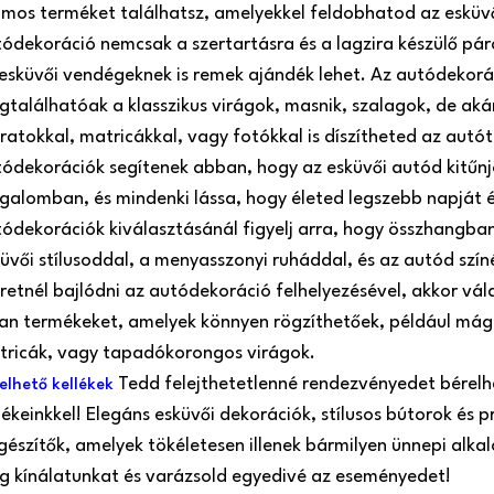
mos terméket találhatsz, amelyekkel feldobhatod az esküv
ódekoráció nemcsak a szertartásra és a lagzira készülő pá
esküvői vendégeknek is remek ajándék lehet. Az autódekorá
találhatóak a klasszikus virágok, masnik, szalagok, de aká
iratokkal, matricákkal, vagy fotókkal is díszítheted az autót
ódekorációk segítenek abban, hogy az esküvői autód kitűnj
galomban, és mindenki lássa, hogy életed legszebb napját é
ódekorációk kiválasztásánál figyelj arra, hogy összhangba
üvői stílusoddal, a menyasszonyi ruháddal, és az autód szí
retnél bajlódni az autódekoráció felhelyezésével, akkor vál
an termékeket, amelyek könnyen rögzíthetőek, például mág
ricák, vagy tapadókorongos virágok.
Tedd felejthetetlenné rendezvényedet bérelh
elhető kellékek
lékeinkkel! Elegáns esküvői dekorációk, stílusos bútorok és p
gészítők, amelyek tökéletesen illenek bármilyen ünnepi alk
 kínálatunkat és varázsold egyedivé az eseményedet!