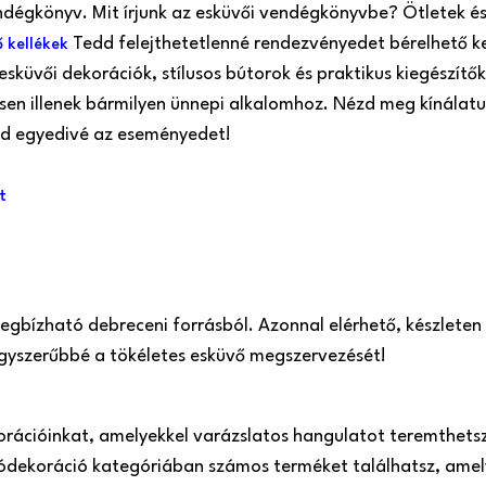
dégkönyv. Mit írjunk az esküvői vendégkönyvbe? Ötletek és 
Tedd felejthetetlenné rendezvényedet bérelhető ke
 kellékek
esküvői dekorációk, stílusos bútorok és praktikus kiegészítő
sen illenek bármilyen ünnepi alkalomhoz. Nézd meg kínálatu
ld egyedivé az eseményedet!
t
 megbízható debreceni forrásból. Azonnal elérhető, készlete
 egyszerűbbé a tökéletes esküvő megszervezését!
orációinkat, amelyekkel varázslatos hangulatot teremthets
ódekoráció kategóriában számos terméket találhatsz, amel