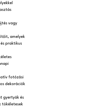
lyekkel
lasztás
űjtés vagy
ítőit, amelyek
 és praktikus
kéletes
nnapi
atív fotózási
usos dekorációk
t gyertyák és
k tökéletesek