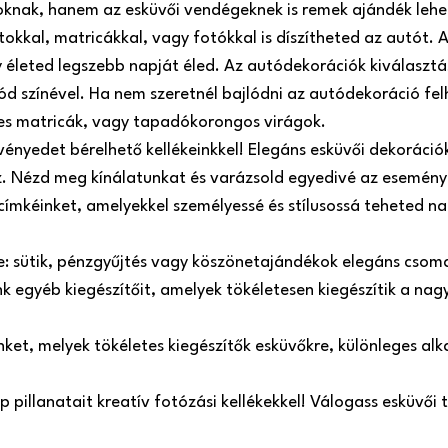
roknak, hanem az esküvői vendégeknek is remek ajándék lehe
atokkal, matricákkal, vagy fotókkal is díszítheted az autót
 életed legszebb napját éled. Az autódekorációk kiválasztá
ód színével. Ha nem szeretnél bajlódni az autódekoráció fel
es matricák, vagy tapadókorongos virágok.
ényedet bérelhető kellékeinkkel! Elegáns esküvői dekorációk,
oz. Nézd meg kínálatunkat és varázsold egyedivé az esemény
 címkéinket, amelyekkel személyessé és stílusossá teheted 
re: sütik, pénzgyűjtés vagy köszönetajándékok elegáns csom
 egyéb kiegészítőit, amelyek tökéletesen kiegészítik a nag
einket, melyek tökéletes kiegészítők esküvőkre, különleges a
pillanatait kreatív fotózási kellékekkel! Válogass esküvői tá