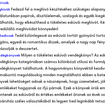
ricák
Fedezd fel a meghívó készítéséhez szükséges alapan
ghívók
álatunkban papírok, díszítőelemek, szalagok és egyéb kiegé
álhatók, hogy elkészíthesd a tökéletes esküvői meghívót. Kés
yedülálló meghívódat könnyedén!
Tedd különlegessé az esküvői tortát gyönyörű torta
tadíszek
gáns, egyedi és romantikus díszek, amelyek a nagy nap fén
ázsolják a desszertet.
Milyen a tökéletes esküvői vendégkönyv? Az es
ndégkönyvek
dégkönyv kategóriában számos különböző stílusú és formá
ndégkönyvet találhatunk. A hagyományos könyvektől kezdv
rmabontó megoldásokig minden megtalálható ebben a kate
yvek lehetőséget adnak a násznépnek, hogy üzeneteket, j
emlékeket hagyjanak az ifjú párnak. Ezek a könyvek örök em
entenek az esküvőről és értékes emlékeket őriznek az évek so
áruház széles választékából és legyen tied leginkább tetsz