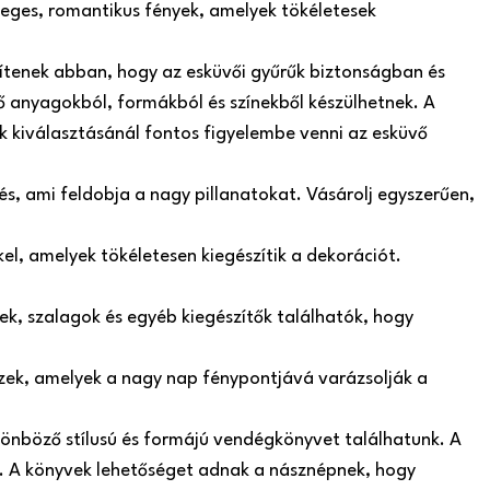
leges, romantikus fények, amelyek tökéletesek
gítenek abban, hogy az esküvői gyűrűk biztonságban és
 anyagokból, formákból és színekből készülhetnek. A
ók kiválasztásánál fontos figyelembe venni az esküvő
s, ami feldobja a nagy pillanatokat. Vásárolj egyszerűen,
el, amelyek tökéletesen kiegészítik a dekorációt.
k, szalagok és egyéb kiegészítők találhatók, hogy
szek, amelyek a nagy nap fénypontjává varázsolják a
önböző stílusú és formájú vendégkönyvet találhatunk. A
 A könyvek lehetőséget adnak a násznépnek, hogy