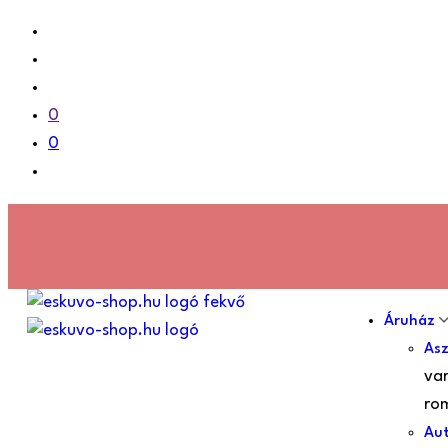
0
0
Áruház
Asz
var
rom
Aut