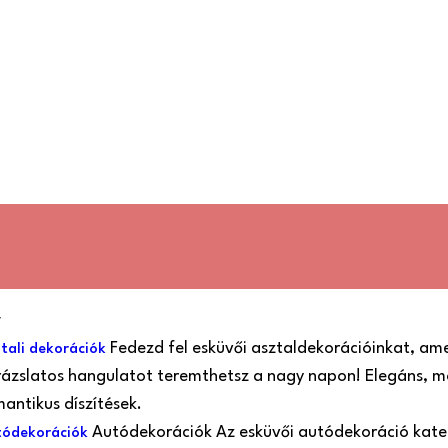
Fedezd fel esküvői asztaldekorációinkat, ame
tali dekorációk
ázslatos hangulatot teremthetsz a nagy napon! Elegáns, m
antikus díszítések.
Autódekorációk Az esküvői autódekoráció kat
ódekorációk