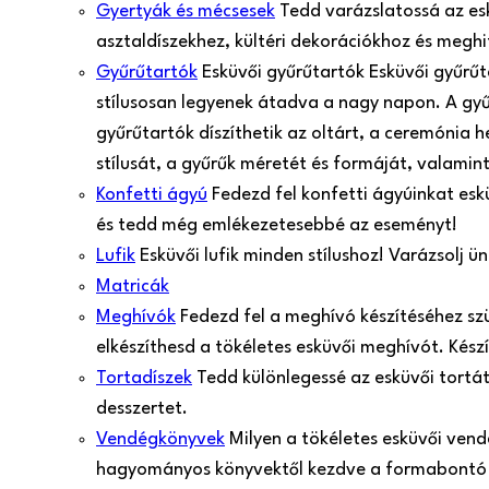
Gyertyák és mécsesek
Tedd varázslatossá az es
asztaldíszekhez, kültéri dekorációkhoz és meghi
Gyűrűtartók
Esküvői gyűrűtartók Esküvői gyűrű
stílusosan legyenek átadva a nagy napon. A gy
gyűrűtartók díszíthetik az oltárt, a ceremónia 
stílusát, a gyűrűk méretét és formáját, valamint
Konfetti ágyú
Fedezd fel konfetti ágyúinkat esk
és tedd még emlékezetesebbé az eseményt!
Lufik
Esküvői lufik minden stílushoz! Varázsolj 
Matricák
Meghívók
Fedezd fel a meghívó készítéséhez sz
elkészíthesd a tökéletes esküvői meghívót. Kés
Tortadíszek
Tedd különlegessé az esküvői tortá
desszertet.
Vendégkönyvek
Milyen a tökéletes esküvői ven
hagyományos könyvektől kezdve a formabontó 