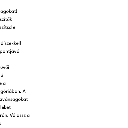
yagokat!
szítők
zítsd el
díszekkel!
ypontjává
küvői
jú
e a
góriában. A
ókívánságokat
léket
rán. Válassz a
ő