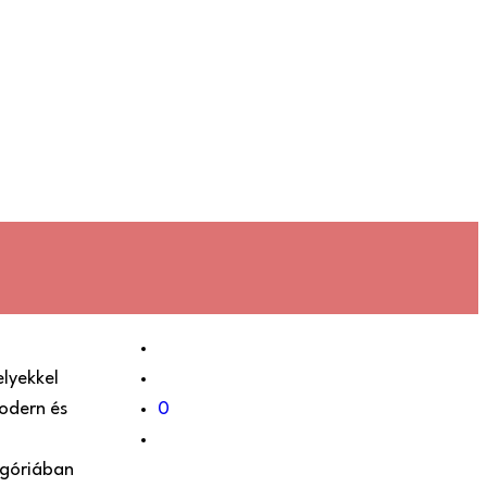
lyekkel
odern és
0
egóriában