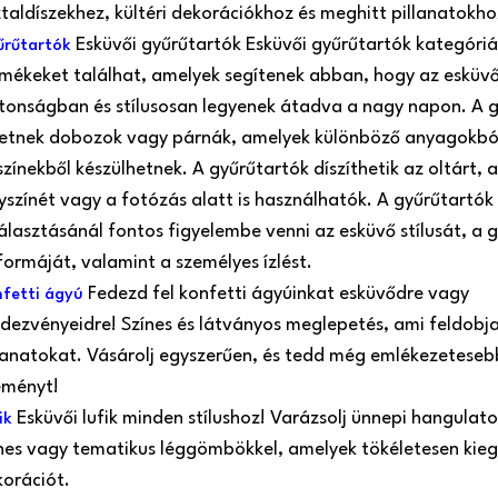
taldíszekhez, kültéri dekorációkhoz és meghitt pillanatokho
Esküvői gyűrűtartók Esküvői gyűrűtartók kategóri
rűtartók
mékeket találhat, amelyek segítenek abban, hogy az esküvő
tonságban és stílusosan legyenek átadva a nagy napon. A 
hetnek dobozok vagy párnák, amelyek különböző anyagokbó
színekből készülhetnek. A gyűrűtartók díszíthetik az oltárt,
yszínét vagy a fotózás alatt is használhatók. A gyűrűtartók
álasztásánál fontos figyelembe venni az esküvő stílusát, a 
formáját, valamint a személyes ízlést.
Fedezd fel konfetti ágyúinkat esküvődre vagy
fetti ágyú
dezvényeidre! Színes és látványos meglepetés, ami feldobj
lanatokat. Vásárolj egyszerűen, és tedd még emlékezeteseb
eményt!
Esküvői lufik minden stílushoz! Varázsolj ünnepi hangulato
ik
nes vagy tematikus léggömbökkel, amelyek tökéletesen kiegé
orációt.