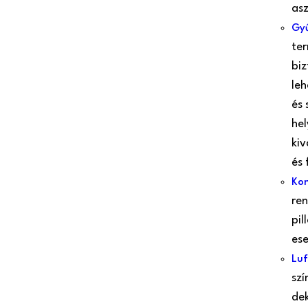
asz
Gyű
ter
biz
le
és 
hel
kiv
és 
Kon
ren
pil
es
Luf
szí
dek