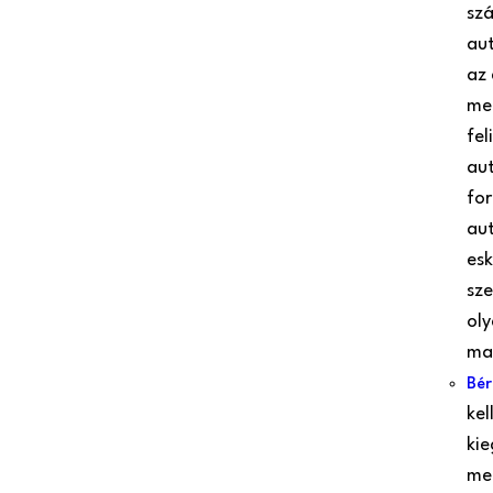
szá
aut
az 
meg
fel
aut
for
aut
esk
sze
oly
mat
Bér
kel
kie
meg