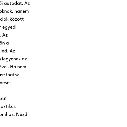
ői autódat. Az
roknak, hanem
ciók között
r egyedi
. Az
ön a
led. Az
n legyenek az
nével. Ha nem
aszthatsz
neses
ető
raktikus
alomhoz. Nézd