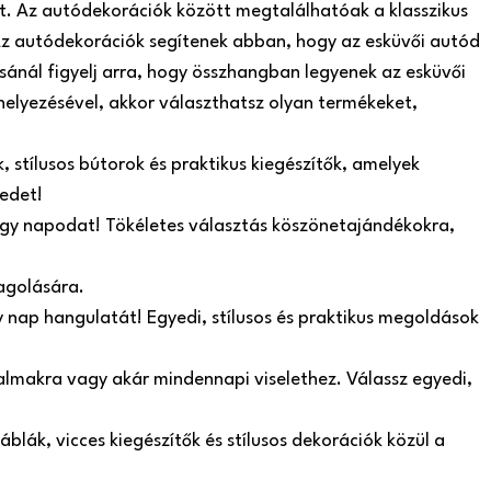
t. Az autódekorációk között megtalálhatóak a klasszikus
. Az autódekorációk segítenek abban, hogy az esküvői autód
sánál figyelj arra, hogy összhangban legyenek az esküvői
helyezésével, akkor választhatsz olyan termékeket,
 stílusos bútorok és praktikus kiegészítők, amelyek
edet!
nagy napodat! Tökéletes választás köszönetajándékokra,
agolására.
y nap hangulatát! Egyedi, stílusos és praktikus megoldások
lkalmakra vagy akár mindennapi viselethez. Válassz egyedi,
blák, vicces kiegészítők és stílusos dekorációk közül a