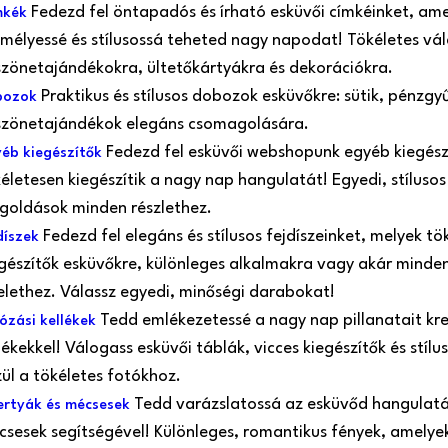
Fedezd fel öntapadós és írható esküvői címkéinket, ame
mkék
mélyessé és stílusossá teheted nagy napodat! Tökéletes vá
zönetajándékokra, ültetőkártyákra és dekorációkra.
Praktikus és stílusos dobozok esküvőkre: sütik, pénzgy
bozok
szönetajándékok elegáns csomagolására.
Fedezd fel esküvői webshopunk egyéb kiegész
éb kiegészítők
életesen kiegészítik a nagy nap hangulatát! Egyedi, stílusos
oldások minden részlethez.
Fedezd fel elegáns és stílusos fejdíszeinket, melyek tö
díszek
gészítők esküvőkre, különleges alkalmakra vagy akár minde
elethez. Válassz egyedi, minőségi darabokat!
Tedd emlékezetessé a nagy nap pillanatait kre
ózási kellékek
lékekkel! Válogass esküvői táblák, vicces kiegészítők és stíl
ül a tökéletes fotókhoz.
Tedd varázslatossá az esküvőd hangulatá
rtyák és mécsesek
sesek segítségével! Különleges, romantikus fények, amelye