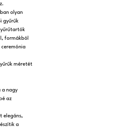
z.
ában olyan
i gyűrűk
gyűrűtartók
l, formákból
 a ceremónia
gyűrűk méretét
a a nagy
bé az
t elegáns,
szítik a