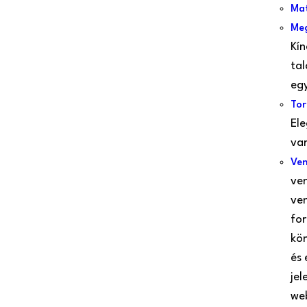
Mat
Me
Kín
tal
eg
Tor
Ele
var
Ve
ven
ve
fo
kön
és 
jel
web