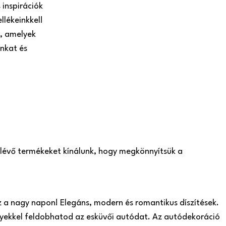
inspirációk
llékeinkkel!
k, amelyek
nkat és
n lévő termékeket kínálunk, hogy megkönnyítsük a
z a nagy napon! Elegáns, modern és romantikus díszítések.
yekkel feldobhatod az esküvői autódat. Az autódekoráció