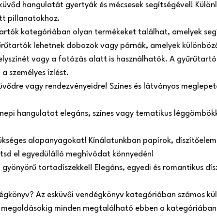
küvőd hangulatát gyertyák és mécsesek segítségével! Külön
tt pillanatokhoz.
tartók kategóriában olyan termékeket találhat, amelyek se
űrűtartók lehetnek dobozok vagy párnák, amelyek különböző
helyszínét vagy a fotózás alatt is használhatók. A gyűrűtart
 a személyes ízlést.
üvődre vagy rendezvényeidre! Színes és látványos meglepeté
ünnepi hangulatot elegáns, színes vagy tematikus léggömbökk
ükséges alapanyagokat! Kínálatunkban papírok, díszítőeleme
zítsd el egyedülálló meghívódat könnyedén!
t gyönyörű tortadíszekkel! Elegáns, egyedi és romantikus dí
dégkönyv? Az esküvői vendégkönyv kategóriában számos kül
megoldásokig minden megtalálható ebben a kategóriában.