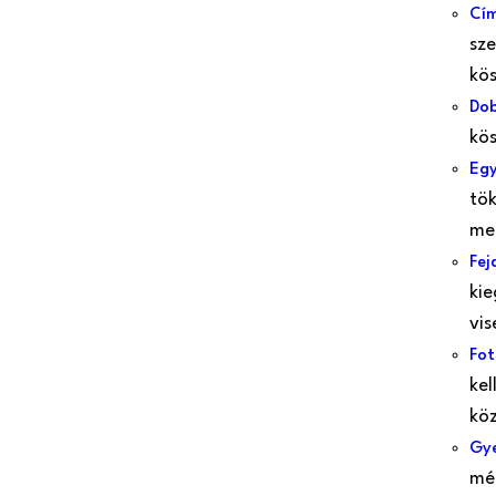
Cí
sze
kös
Do
kö
Egy
tök
meg
Fej
kie
vis
Fot
kel
köz
Gye
méc