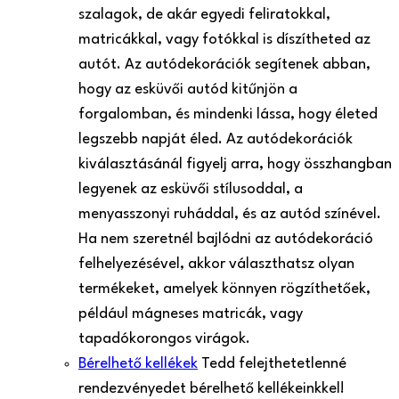
szalagok, de akár egyedi feliratokkal,
matricákkal, vagy fotókkal is díszítheted az
autót. Az autódekorációk segítenek abban,
hogy az esküvői autód kitűnjön a
forgalomban, és mindenki lássa, hogy életed
legszebb napját éled. Az autódekorációk
kiválasztásánál figyelj arra, hogy összhangban
legyenek az esküvői stílusoddal, a
menyasszonyi ruháddal, és az autód színével.
Ha nem szeretnél bajlódni az autódekoráció
felhelyezésével, akkor választhatsz olyan
termékeket, amelyek könnyen rögzíthetőek,
például mágneses matricák, vagy
tapadókorongos virágok.
Bérelhető kellékek
Tedd felejthetetlenné
rendezvényedet bérelhető kellékeinkkel!