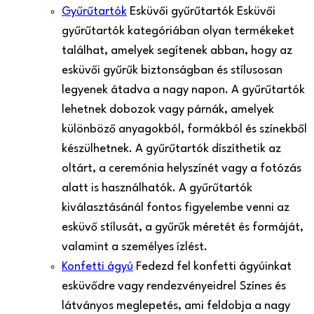
Gyűrűtartók
Esküvői gyűrűtartók Esküvői
gyűrűtartók kategóriában olyan termékeket
találhat, amelyek segítenek abban, hogy az
esküvői gyűrűk biztonságban és stílusosan
legyenek átadva a nagy napon. A gyűrűtartók
lehetnek dobozok vagy párnák, amelyek
különböző anyagokból, formákból és színekből
készülhetnek. A gyűrűtartók díszíthetik az
oltárt, a ceremónia helyszínét vagy a fotózás
alatt is használhatók. A gyűrűtartók
kiválasztásánál fontos figyelembe venni az
esküvő stílusát, a gyűrűk méretét és formáját,
valamint a személyes ízlést.
Konfetti ágyú
Fedezd fel konfetti ágyúinkat
esküvődre vagy rendezvényeidre! Színes és
látványos meglepetés, ami feldobja a nagy