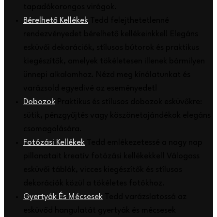
tapadókorongos virágok.
Bérelhető Kellékek
Tedd felejthetetlenné
rendezvényedet bérelhető kellékeinkkel! Elegáns
esküvői dekorációk, stílusos bútorok és praktikus
kiegészítők, amelyek tökéletesen illenek bármilyen
ünnepi alkalomhoz. Nézd meg kínálatunkat és
varázsold egyedivé az eseményedet!
Dobozok
Praktikus és stílusos dobozok esküvőkre:
sütik, pénzgyűjtés vagy köszönetajándékok elegáns
csomagolására.
Fotózási Kellékek
Tedd emlékezetessé a nagy nap
pillanatait kreatív fotózási kellékekkel! Válogass
esküvői táblák, vicces kiegészítők és stílusos
dekorációk közül a tökéletes fotókhoz.
Gyertyák És Mécsesek
Tedd varázslatossá az
esküvőd hangulatát gyertyák és mécsesek