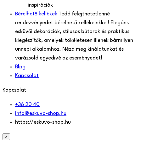
inspirációk
Bérelhető kellékek
Tedd felejthetetlenné
rendezvényedet bérelhető kellékeinkkel! Elegáns
esküvői dekorációk, stílusos bútorok és praktikus
kiegészítők, amelyek tökéletesen illenek bármilyen
ünnepi alkalomhoz. Nézd meg kínálatunkat és
varázsold egyedivé az eseményedet!
Blog
Kapcsolat
Kapcsolat
+36 20 40
info@eskuvo-shop.hu
https://eskuvo-shop.hu
×