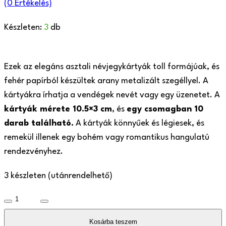
(
0
Értékelés)
Készleten:
3
db
Ezek az elegáns asztali névjegykártyák toll formájúak, és
fehér papírból készültek arany metalizált szegéllyel. A
kártyákra írhatja a vendégek nevét vagy egy üzenetet. A
kártyák mérete 10.5×3 cm
, és
egy csomagban 10
darab található.
A kártyák könnyűek és légiesek, és
remekül illenek egy bohém vagy romantikus hangulatú
rendezvényhez.
3 készleten (utánrendelhető)
Toll
alakú
Kosárba teszem