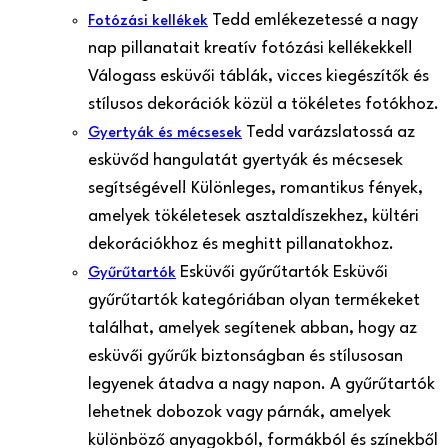
Tedd emlékezetessé a nagy
Fotózási kellékek
nap pillanatait kreatív fotózási kellékekkel!
Válogass esküvői táblák, vicces kiegészítők és
stílusos dekorációk közül a tökéletes fotókhoz.
Tedd varázslatossá az
Gyertyák és mécsesek
esküvőd hangulatát gyertyák és mécsesek
segítségével! Különleges, romantikus fények,
amelyek tökéletesek asztaldíszekhez, kültéri
dekorációkhoz és meghitt pillanatokhoz.
Esküvői gyűrűtartók Esküvői
Gyűrűtartók
gyűrűtartók kategóriában olyan termékeket
találhat, amelyek segítenek abban, hogy az
esküvői gyűrűk biztonságban és stílusosan
legyenek átadva a nagy napon. A gyűrűtartók
lehetnek dobozok vagy párnák, amelyek
különböző anyagokból, formákból és színekből