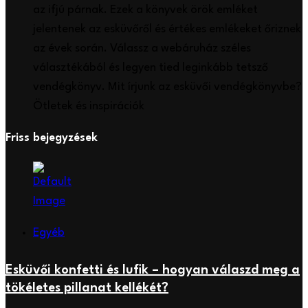
az ifjú párnak. Ezek a könyvek örök emléket
jelentenek az esküvőről és értékes emlékeket őriznek
az évek során. Válassz a webáruház széles
választékából és legyen tied leginkább tetsző
vendégkönyv. Mit írjunk az esküvői vendégkönyvbe?
Ötletek és inspirációk
Friss bejegyzések
Egyéb
Esküvői konfetti és lufik – hogyan válaszd meg a
tökéletes pillanat kellékét?