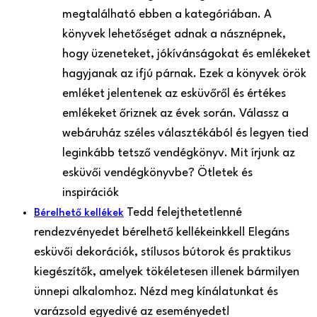
megtalálható ebben a kategóriában. A
könyvek lehetőséget adnak a násznépnek,
hogy üzeneteket, jókívánságokat és emlékeket
hagyjanak az ifjú párnak. Ezek a könyvek örök
emléket jelentenek az esküvőről és értékes
emlékeket őriznek az évek során. Válassz a
webáruház széles választékából és legyen tied
leginkább tetsző vendégkönyv. Mit írjunk az
esküvői vendégkönyvbe? Ötletek és
inspirációk
Tedd felejthetetlenné
Bérelhető kellékek
rendezvényedet bérelhető kellékeinkkel! Elegáns
esküvői dekorációk, stílusos bútorok és praktikus
kiegészítők, amelyek tökéletesen illenek bármilyen
ünnepi alkalomhoz. Nézd meg kínálatunkat és
varázsold egyedivé az eseményedet!