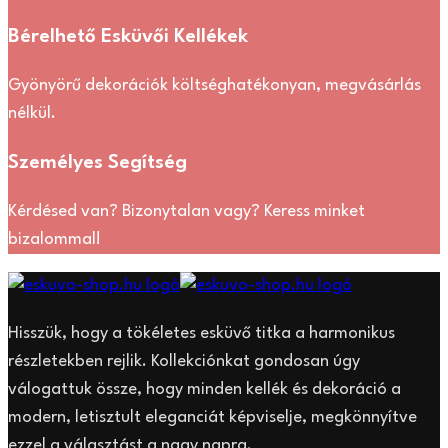
Bérelhető Esküvői Kellékek
Gyönyörű dekorációk költséghatékonyan, megvásárlás
nélkül.
Személyes Segítség
Kérdésed van? Bizonytalan vagy? Keress minket
bizalommal!
Hisszük, hogy a tökéletes esküvő titka a harmonikus
részletekben rejlik. Kollekciónkat gondosan úgy
válogattuk össze, hogy minden kellék és dekoráció a
modern, letisztult eleganciát képviselje, megkönnyítve
ezzel a választást a nagy napra.