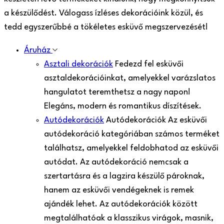
a készülődést. Válogass ízléses dekorációink közül, és
tedd egyszerűbbé a tökéletes esküvő megszervezését!
Áruház
Asztali dekorációk
Fedezd fel esküvői
asztaldekorációinkat, amelyekkel varázslatos
hangulatot teremthetsz a nagy napon!
Elegáns, modern és romantikus díszítések.
Autódekorációk
Autódekorációk Az esküvői
autódekoráció kategóriában számos terméket
találhatsz, amelyekkel feldobhatod az esküvői
autódat. Az autódekoráció nemcsak a
szertartásra és a lagzira készülő pároknak,
hanem az esküvői vendégeknek is remek
ajándék lehet. Az autódekorációk között
megtalálhatóak a klasszikus virágok, masnik,