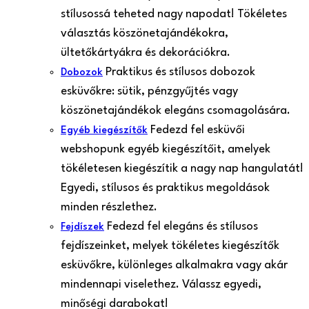
stílusossá teheted nagy napodat! Tökéletes
választás köszönetajándékokra,
ültetőkártyákra és dekorációkra.
Praktikus és stílusos dobozok
Dobozok
esküvőkre: sütik, pénzgyűjtés vagy
köszönetajándékok elegáns csomagolására.
Fedezd fel esküvői
Egyéb kiegészítők
webshopunk egyéb kiegészítőit, amelyek
tökéletesen kiegészítik a nagy nap hangulatát!
Egyedi, stílusos és praktikus megoldások
minden részlethez.
Fedezd fel elegáns és stílusos
Fejdíszek
fejdíszeinket, melyek tökéletes kiegészítők
esküvőkre, különleges alkalmakra vagy akár
mindennapi viselethez. Válassz egyedi,
minőségi darabokat!