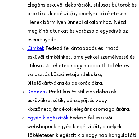
Elegáns esküvői dekorációk, stílusos bútorok és
praktikus kiegészítők, amelyek tökéletesen
illenek bármilyen ünnepi alkalomhoz. Nézd
meg kínálatunkat és varázsold egyedivé az
eseményedet!
Címkék
Fedezd fel öntapadós és írható
esküvői címkéinket, amelyekkel személyessé és
stílusossá teheted nagy napodat! Tökéletes
választás köszönetajándékokra,
ültetőkártyákra és dekorációkra.
Dobozok
Praktikus és stílusos dobozok
esküvőkre: sütik, pénzgyűjtés vagy
köszönetajándékok elegáns csomagolására.
Egyéb kiegészítők
Fedezd fel esküvői
webshopunk egyéb kiegészítőit, amelyek
tökéletesen kiegészítik a nagy nap hangulatát!