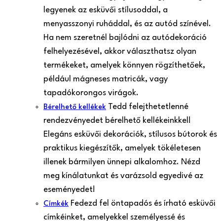
legyenek az esküvői stílusoddal, a
menyasszonyi ruháddal, és az autód színével.
Ha nem szeretnél bajlódni az autódekoráció
felhelyezésével, akkor választhatsz olyan
termékeket, amelyek könnyen rögzíthetőek,
például mágneses matricák, vagy
tapadókorongos virágok.
Tedd felejthetetlenné
Bérelhető kellékek
rendezvényedet bérelhető kellékeinkkel!
Elegáns esküvői dekorációk, stílusos bútorok és
praktikus kiegészítők, amelyek tökéletesen
illenek bármilyen ünnepi alkalomhoz. Nézd
meg kínálatunkat és varázsold egyedivé az
eseményedet!
Fedezd fel öntapadós és írható esküvői
Címkék
címkéinket, amelyekkel személyessé és