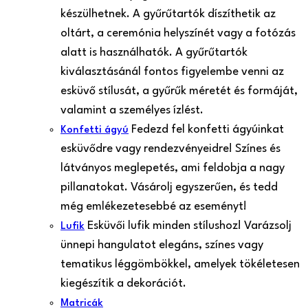
készülhetnek. A gyűrűtartók díszíthetik az
oltárt, a ceremónia helyszínét vagy a fotózás
alatt is használhatók. A gyűrűtartók
kiválasztásánál fontos figyelembe venni az
esküvő stílusát, a gyűrűk méretét és formáját,
valamint a személyes ízlést.
Fedezd fel konfetti ágyúinkat
Konfetti ágyú
esküvődre vagy rendezvényeidre! Színes és
látványos meglepetés, ami feldobja a nagy
pillanatokat. Vásárolj egyszerűen, és tedd
még emlékezetesebbé az eseményt!
Esküvői lufik minden stílushoz! Varázsolj
Lufik
ünnepi hangulatot elegáns, színes vagy
tematikus léggömbökkel, amelyek tökéletesen
kiegészítik a dekorációt.
Matricák