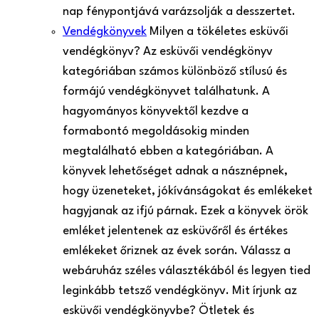
nap fénypontjává varázsolják a desszertet.
Vendégkönyvek
Milyen a tökéletes esküvői
vendégkönyv? Az esküvői vendégkönyv
kategóriában számos különböző stílusú és
formájú vendégkönyvet találhatunk. A
hagyományos könyvektől kezdve a
formabontó megoldásokig minden
megtalálható ebben a kategóriában. A
könyvek lehetőséget adnak a násznépnek,
hogy üzeneteket, jókívánságokat és emlékeket
hagyjanak az ifjú párnak. Ezek a könyvek örök
emléket jelentenek az esküvőről és értékes
emlékeket őriznek az évek során. Válassz a
webáruház széles választékából és legyen tied
leginkább tetsző vendégkönyv. Mit írjunk az
esküvői vendégkönyvbe? Ötletek és