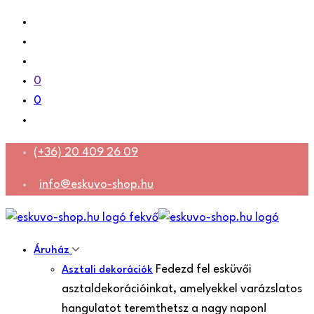
0
0
(+36) 20 409 26 09
info@eskuvo-shop.hu
Áruház
Fedezd fel esküvői
Asztali dekorációk
asztaldekorációinkat, amelyekkel varázslatos
hangulatot teremthetsz a nagy napon!