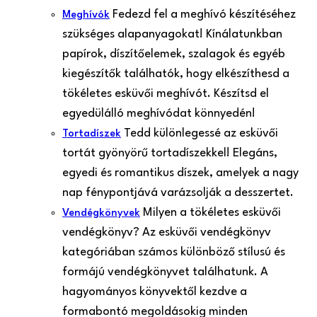
Fedezd fel a meghívó készítéséhez
Meghívók
szükséges alapanyagokat! Kínálatunkban
papírok, díszítőelemek, szalagok és egyéb
kiegészítők találhatók, hogy elkészíthesd a
tökéletes esküvői meghívót. Készítsd el
egyedülálló meghívódat könnyedén!
Tedd különlegessé az esküvői
Tortadíszek
tortát gyönyörű tortadíszekkel! Elegáns,
egyedi és romantikus díszek, amelyek a nagy
nap fénypontjává varázsolják a desszertet.
Milyen a tökéletes esküvői
Vendégkönyvek
vendégkönyv? Az esküvői vendégkönyv
kategóriában számos különböző stílusú és
formájú vendégkönyvet találhatunk. A
hagyományos könyvektől kezdve a
formabontó megoldásokig minden