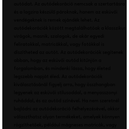
autódat. Az autódekoráció nemcsak a szertartásra
és a lagzira készülő pároknak, hanem az esküvői
vendégeknek is remek ajándék lehet. Az
autódekorációk között megtalálhatóak a klasszikus
virágok, masnik, szalagok, de akár egyedi
feliratokkal, matricákkal, vagy fotókkal is
díszítheted az autót. Az autódekorációk segítenek
abban, hogy az esküvői autód kitűnjön a
forgalomban, és mindenki lássa, hogy életed
legszebb napját éled. Az autódekorációk
kiválasztásánál figyelj arra, hogy összhangban
legyenek az esküvői stílusoddal, a menyasszonyi
ruháddal, és az autód színével. Ha nem szeretnél
bajlódni az autódekoráció felhelyezésével, akkor
választhatsz olyan termékeket, amelyek könnyen
rögzíthetőek, például mágneses matricák, vagy