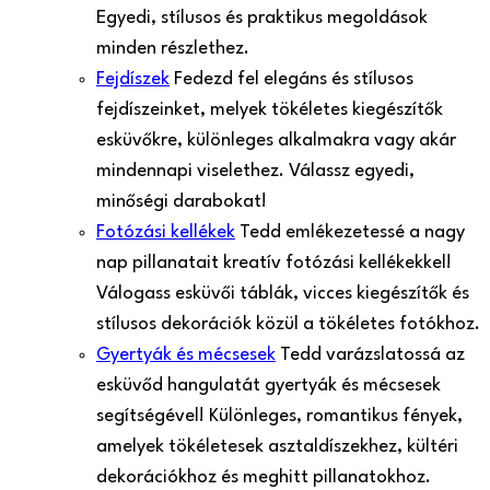
Egyedi, stílusos és praktikus megoldások
minden részlethez.
Fejdíszek
Fedezd fel elegáns és stílusos
fejdíszeinket, melyek tökéletes kiegészítők
esküvőkre, különleges alkalmakra vagy akár
mindennapi viselethez. Válassz egyedi,
minőségi darabokat!
Fotózási kellékek
Tedd emlékezetessé a nagy
nap pillanatait kreatív fotózási kellékekkel!
Válogass esküvői táblák, vicces kiegészítők és
stílusos dekorációk közül a tökéletes fotókhoz.
Gyertyák és mécsesek
Tedd varázslatossá az
esküvőd hangulatát gyertyák és mécsesek
segítségével! Különleges, romantikus fények,
amelyek tökéletesek asztaldíszekhez, kültéri
dekorációkhoz és meghitt pillanatokhoz.