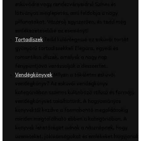
esküvődre vagy rendezvényeidre! Színes és
látványos meglepetés, ami feldobja a nagy
pillanatokat. Vásárolj egyszerűen, és tedd még
emlékezetesebbé az eseményt!
Tortadíszek
Tedd különlegessé az esküvői tortát
gyönyörű tortadíszekkel! Elegáns, egyedi és
romantikus díszek, amelyek a nagy nap
fénypontjává varázsolják a desszertet.
Vendégkönyvek
Milyen a tökéletes esküvői
vendégkönyv? Az esküvői vendégkönyv
kategóriában számos különböző stílusú és formájú
vendégkönyvet találhatunk. A hagyományos
könyvektől kezdve a formabontó megoldásokig
minden megtalálható ebben a kategóriában. A
könyvek lehetőséget adnak a násznépnek, hogy
üzeneteket, jókívánságokat és emlékeket hagyjanak