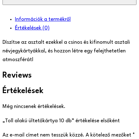
ültetőkártya
10
db
Információk a termékről
mennyiség
Értékelések
(0)
Díszítse az asztalt ezekkel a csinos és kifinomult asztali
névjegykártyákkal, és hozzon létre egy felejthetetlen
atmoszférát!
Reviews
Értékelések
Még nincsenek értékelések.
„Toll alakú ültetőkártya 10 db” értékelése elsőként
Az e-mail címet nem tesszük közzé.
A kötelező mezőket
*