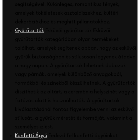
segítségével! Különleges, romantikus fények,
amelyek tökéletesek asztaldíszekhez, kültéri
dekorációkhoz és meghitt pillanatokhoz.
Gyűrűtartók
Esküvői gyűrűtartók Esküvői
gyűrűtartók kategóriában olyan termékeket
találhat, amelyek segítenek abban, hogy az esküvői
gyűrűk biztonságban és stílusosan legyenek átadva
a nagy napon. A gyűrűtartók lehetnek dobozok
vagy párnák, amelyek különböző anyagokból,
formákból és színekből készülhetnek. A gyűrűtartók
díszíthetik az oltárt, a ceremónia helyszínét vagy a
fotózás alatt is használhatók. A gyűrűtartók
kiválasztásánál fontos figyelembe venni az esküvő
stílusát, a gyűrűk méretét és formáját, valamint a
személyes ízlést.
Konfetti Ágyú
Fedezd fel konfetti ágyúinkat