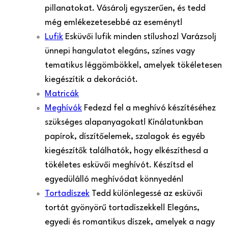
pillanatokat. Vásárolj egyszerűen, és tedd
még emlékezetesebbé az eseményt!
Lufik
Esküvői lufik minden stílushoz! Varázsolj
ünnepi hangulatot elegáns, színes vagy
tematikus léggömbökkel, amelyek tökéletesen
kiegészítik a dekorációt.
Matricák
Meghívók
Fedezd fel a meghívó készítéséhez
szükséges alapanyagokat! Kínálatunkban
papírok, díszítőelemek, szalagok és egyéb
kiegészítők találhatók, hogy elkészíthesd a
tökéletes esküvői meghívót. Készítsd el
egyedülálló meghívódat könnyedén!
Tortadíszek
Tedd különlegessé az esküvői
tortát gyönyörű tortadíszekkel! Elegáns,
egyedi és romantikus díszek, amelyek a nagy