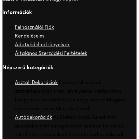
Információk
Felhasználói Fiók
Rendeléseim
Adatvédelmi Irányelvek
Általános Szerződési Feltételek
Népszerű kategóriák
Asztali Dekorációk
Fedezd fel esküvői
asztaldekorációinkat, amelyekkel varázslatos
hangulatot teremthetsz a nagy napon! Elegáns,
modern és romantikus díszítések.
Autódekorációk
Autódekorációk Az esküvői
autódekoráció kategóriában számos terméket
találhatsz, amelyekkel feldobhatod az esküvői