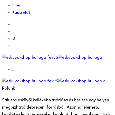
Blog
Kapcsolat
0
×
Rólunk
Stílusos esküvői kellékek vásárlása és bérlése egy helyen,
megbízható debreceni forrásból. Azonnal elérhető,
készleten lévő termékeket kínálunk, hogy megkönnyítsük