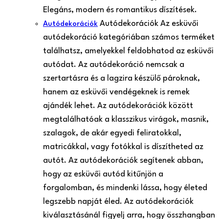
Elegáns, modern és romantikus díszítések.
Autódekorációk Az esküvői
Autódekorációk
autódekoráció kategóriában számos terméket
találhatsz, amelyekkel feldobhatod az esküvői
autódat. Az autódekoráció nemcsak a
szertartásra és a lagzira készülő pároknak,
hanem az esküvői vendégeknek is remek
ajándék lehet. Az autódekorációk között
megtalálhatóak a klasszikus virágok, masnik,
szalagok, de akár egyedi feliratokkal,
matricákkal, vagy fotókkal is díszítheted az
autót. Az autódekorációk segítenek abban,
hogy az esküvői autód kitűnjön a
forgalomban, és mindenki lássa, hogy életed
legszebb napját éled. Az autódekorációk
kiválasztásánál figyelj arra, hogy összhangban