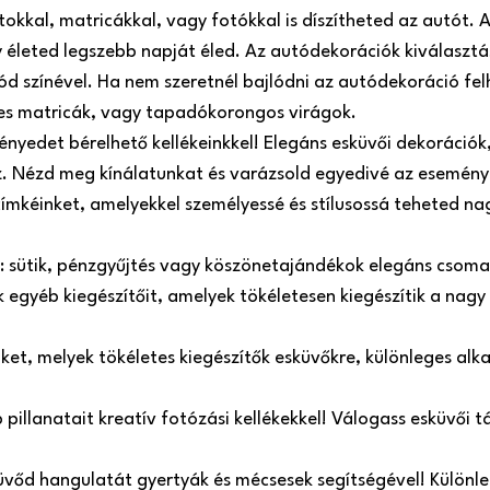
atokkal, matricákkal, vagy fotókkal is díszítheted az autót
 életed legszebb napját éled. Az autódekorációk kiválasztá
ód színével. Ha nem szeretnél bajlódni az autódekoráció fel
es matricák, vagy tapadókorongos virágok.
nyedet bérelhető kellékeinkkel! Elegáns esküvői dekorációk, 
oz. Nézd meg kínálatunkat és varázsold egyedivé az esemény
címkéinket, amelyekkel személyessé és stílusossá teheted n
e: sütik, pénzgyűjtés vagy köszönetajándékok elegáns csom
egyéb kiegészítőit, amelyek tökéletesen kiegészítik a nagy
inket, melyek tökéletes kiegészítők esküvőkre, különleges a
illanatait kreatív fotózási kellékekkel! Válogass esküvői táb
üvőd hangulatát gyertyák és mécsesek segítségével! Különle