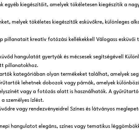
 egyéb kiegészítőit, amelyek tökéletesen kiegészítik a nag
einket, melyek tökéletes kiegészítők esküvőkre, különleges a
pillanatait kreatív fotózási kellékekkel! Válogass esküvői tá
küvőd hangulatát gyertyák és mécsesek segítségével! Külön
tt pillanatokhoz.
tartók kategóriában olyan termékeket találhat, amelyek se
űrűtartók lehetnek dobozok vagy párnák, amelyek különböző
helyszínét vagy a fotózás alatt is használhatók. A gyűrűtart
 a személyes ízlést.
üvődre vagy rendezvényeidre! Színes és látványos meglepeté
ünnepi hangulatot elegáns, színes vagy tematikus léggömbökk