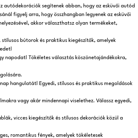
. Az autódekorációk segítenek abban, hogy az esküvői autód
sánál figyelj arra, hogy összhangban legyenek az esküvői
helyezésével, akkor választhatsz olyan termékeket,
stílusos bútorok és praktikus kiegészítők, amelyek
edet!
agy napodat! Tökéletes választás köszönetajándékokra,
agolására.
 nap hangulatát! Egyedi, stílusos és praktikus megoldások
lkalmakra vagy akár mindennapi viselethez. Válassz egyedi,
lák, vicces kiegészítők és stílusos dekorációk közül a
ges, romantikus fények, amelyek tökéletesek