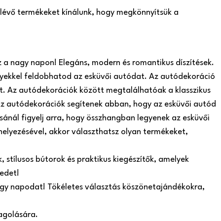
n lévő termékeket kínálunk, hogy megkönnyítsük a
z a nagy napon! Elegáns, modern és romantikus díszítések.
yekkel feldobhatod az esküvői autódat. Az autódekoráció
t. Az autódekorációk között megtalálhatóak a klasszikus
. Az autódekorációk segítenek abban, hogy az esküvői autód
sánál figyelj arra, hogy összhangban legyenek az esküvői
helyezésével, akkor választhatsz olyan termékeket,
 stílusos bútorok és praktikus kiegészítők, amelyek
edet!
nagy napodat! Tökéletes választás köszönetajándékokra,
agolására.