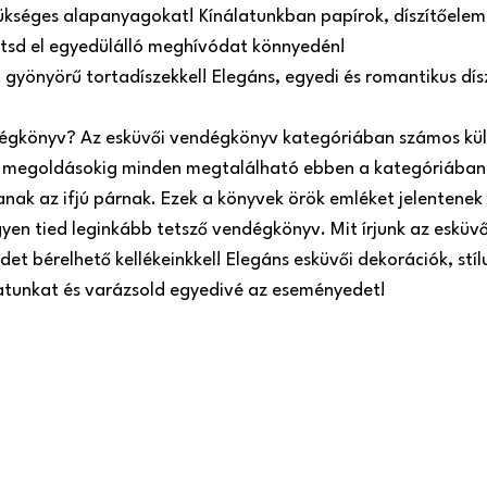
ükséges alapanyagokat! Kínálatunkban papírok, díszítőeleme
zítsd el egyedülálló meghívódat könnyedén!
t gyönyörű tortadíszekkel! Elegáns, egyedi és romantikus dí
dégkönyv? Az esküvői vendégkönyv kategóriában számos kül
megoldásokig minden megtalálható ebben a kategóriában.
ak az ifjú párnak. Ezek a könyvek örök emléket jelentenek 
gyen tied leginkább tetsző vendégkönyv. Mit írjunk az esküv
et bérelhető kellékeinkkel! Elegáns esküvői dekorációk, stíl
latunkat és varázsold egyedivé az eseményedet!