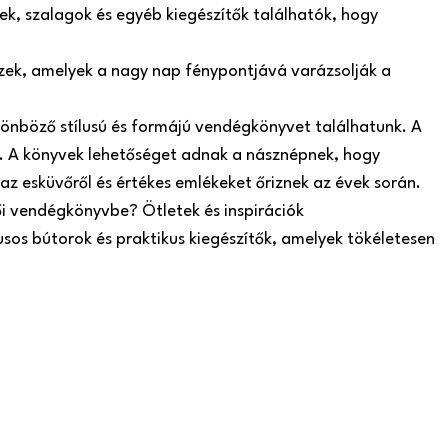
k, szalagok és egyéb kiegészítők találhatók, hogy
szek, amelyek a nagy nap fénypontjává varázsolják a
önböző stílusú és formájú vendégkönyvet találhatunk. A
 A könyvek lehetőséget adnak a násznépnek, hogy
az esküvőről és értékes emlékeket őriznek az évek során.
ői vendégkönyvbe? Ötletek és inspirációk
usos bútorok és praktikus kiegészítők, amelyek tökéletesen