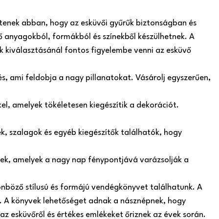
ítenek abban, hogy az esküvői gyűrűk biztonságban és
 anyagokból, formákból és színekből készülhetnek. A
ók kiválasztásánál fontos figyelembe venni az esküvő
s, ami feldobja a nagy pillanatokat. Vásárolj egyszerűen,
el, amelyek tökéletesen kiegészítik a dekorációt.
, szalagok és egyéb kiegészítők találhatók, hogy
szek, amelyek a nagy nap fénypontjává varázsolják a
nböző stílusú és formájú vendégkönyvet találhatunk. A
 A könyvek lehetőséget adnak a násznépnek, hogy
az esküvőről és értékes emlékeket őriznek az évek során.