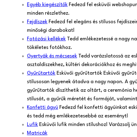
Egyéb kiegészítők
Fedezd fel esküvői webshopunk
minden részlethez.
Fejdíszek
Fedezd fel elegáns és stílusos fejdísz
minőségi darabokat!
Fotózási kellékek
Tedd emlékezetessé a nagy nap 
tökéletes fotókhoz.
Gyertyák és mécsesek
Tedd varázslatossá az es
asztaldíszekhez, kültéri dekorációkhoz és meghi
Gyűrűtartók
Esküvői gyűrűtartók Esküvői gyűrű
stílusosan legyenek átadva a nagy napon. A gy
gyűrűtartók díszíthetik az oltárt, a ceremónia 
stílusát, a gyűrűk méretét és formáját, valamint
Konfetti ágyú
Fedezd fel konfetti ágyúinkat esk
és tedd még emlékezetesebbé az eseményt!
Lufik
Esküvői lufik minden stílushoz! Varázsolj 
Matricák