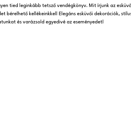
gyen tied leginkább tetsző vendégkönyv. Mit írjunk az esküv
t bérelhető kellékeinkkel! Elegáns esküvői dekorációk, stílu
latunkat és varázsold egyedivé az eseményedet!