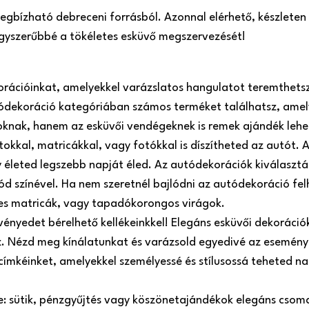
 megbízható debreceni forrásból. Azonnal elérhető, készlete
 egyszerűbbé a tökéletes esküvő megszervezését!
orációinkat, amelyekkel varázslatos hangulatot teremthets
ódekoráció kategóriában számos terméket találhatsz, amel
roknak, hanem az esküvői vendégeknek is remek ajándék lehe
atokkal, matricákkal, vagy fotókkal is díszítheted az autót
 életed legszebb napját éled. Az autódekorációk kiválasztá
ód színével. Ha nem szeretnél bajlódni az autódekoráció fel
es matricák, vagy tapadókorongos virágok.
ényedet bérelhető kellékeinkkel! Elegáns esküvői dekorációk,
oz. Nézd meg kínálatunkat és varázsold egyedivé az esemény
 címkéinket, amelyekkel személyessé és stílusossá teheted 
re: sütik, pénzgyűjtés vagy köszönetajándékok elegáns csom