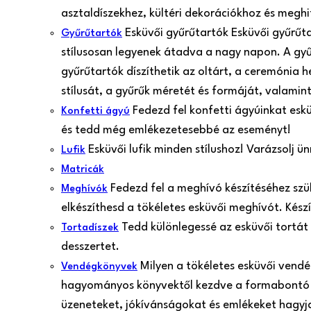
asztaldíszekhez, kültéri dekorációkhoz és meghi
Esküvői gyűrűtartók Esküvői gyűrűt
Gyűrűtartók
stílusosan legyenek átadva a nagy napon. A gy
gyűrűtartók díszíthetik az oltárt, a ceremónia 
stílusát, a gyűrűk méretét és formáját, valamint
Fedezd fel konfetti ágyúinkat esk
Konfetti ágyú
és tedd még emlékezetesebbé az eseményt!
Esküvői lufik minden stílushoz! Varázsolj 
Lufik
Matricák
Fedezd fel a meghívó készítéséhez szü
Meghívók
elkészíthesd a tökéletes esküvői meghívót. Kés
Tedd különlegessé az esküvői tortát
Tortadíszek
desszertet.
Milyen a tökéletes esküvői vend
Vendégkönyvek
hagyományos könyvektől kezdve a formabontó 
üzeneteket, jókívánságokat és emlékeket hagyjan