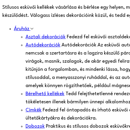
Stílusos esküvői kellékek vásárlása és bérlése egy helyen,
készülődést. Válogass ízléses dekorációink közül, és tedd
Áruház
Asztali dekorációk
Fedezd fel esküvői asztaldek
Autódekorációk
Autódekorációk Az esküvői aut
nemcsak a szertartásra és a lagzira készülő pá
virágok, masnik, szalagok, de akár egyedi felir
kitűnjön a forgalomban, és mindenki lássa, hogy
stílusoddal, a menyasszonyi ruháddal, és az aut
amelyek könnyen rögzíthetőek, például mágnes
Bérelhető kellékek
Tedd felejthetetlenné rendezv
tökéletesen illenek bármilyen ünnepi alkalomh
Címkék
Fedezd fel öntapadós és írható esküvői
ültetőkártyákra és dekorációkra.
Dobozok
Praktikus és stílusos dobozok esküvők