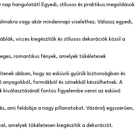
y nap hangulatát! Egyedi, stílusos és praktikus megoldások
lkalmakra vagy akár mindennapi viselethez. Válassz egyedi,
blák, vicces kiegészítők és stílusos dekorációk közül a
leges, romantikus fények, amelyek tökéletesek
gítenek abban, hogy az esküvői gyűrűk biztonságban és
 anyagokból, formákból és színekből készülhetnek. A
ók kiválasztásánál fontos figyelembe venni az esküvő
s, ami feldobja a nagy pillanatokat. Vásárolj egyszerűen,
el, amelyek tökéletesen kiegészítik a dekorációt.