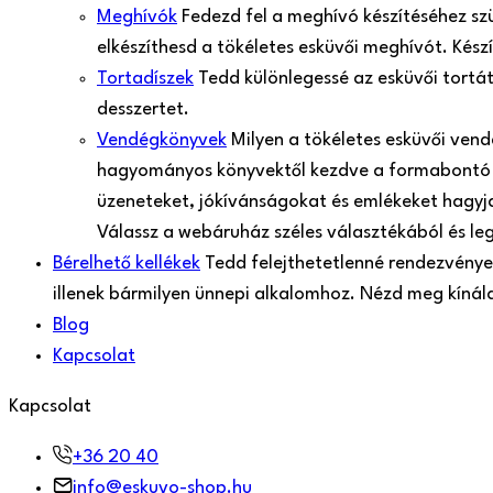
Meghívók
Fedezd fel a meghívó készítéséhez sz
elkészíthesd a tökéletes esküvői meghívót. Kés
Tortadíszek
Tedd különlegessé az esküvői tortá
desszertet.
Vendégkönyvek
Milyen a tökéletes esküvői ven
hagyományos könyvektől kezdve a formabontó 
üzeneteket, jókívánságokat és emlékeket hagyjan
Válassz a webáruház széles választékából és le
Bérelhető kellékek
Tedd felejthetetlenné rendezvényed
illenek bármilyen ünnepi alkalomhoz. Nézd meg kíná
Blog
Kapcsolat
Kapcsolat
+36 20 40
info@eskuvo-shop.hu