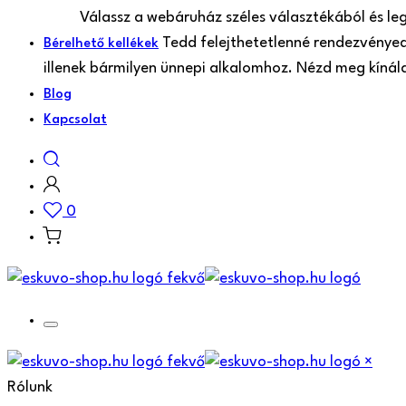
Válassz a webáruház széles választékából és le
Tedd felejthetetlenné rendezvényede
Bérelhető kellékek
illenek bármilyen ünnepi alkalomhoz. Nézd meg kíná
Blog
Kapcsolat
0
×
Rólunk