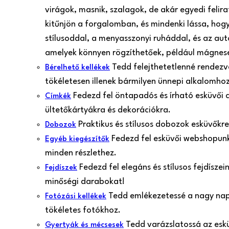
virágok, masnik, szalagok, de akár egyedi felir
kitűnjön a forgalomban, és mindenki lássa, hogy
stílusoddal, a menyasszonyi ruháddal, és az aut
amelyek könnyen rögzíthetőek, például mágnes
Tedd felejthetetlenné rendezvé
Bérelhető kellékek
tökéletesen illenek bármilyen ünnepi alkalomh
Fedezd fel öntapadós és írható esküvői 
Címkék
ültetőkártyákra és dekorációkra.
Praktikus és stílusos dobozok esküvőkr
Dobozok
Fedezd fel esküvői webshopunk 
Egyéb kiegészítők
minden részlethez.
Fedezd fel elegáns és stílusos fejdísze
Fejdíszek
minőségi darabokat!
Tedd emlékezetessé a nagy nap p
Fotózási kellékek
tökéletes fotókhoz.
Tedd varázslatossá az esk
Gyertyák és mécsesek