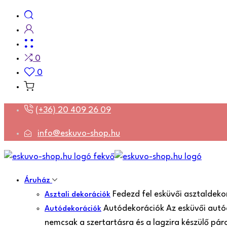
0
0
(+36) 20 409 26 09
info@eskuvo-shop.hu
Áruház
Fedezd fel esküvői asztaldeko
Asztali dekorációk
Autódekorációk Az esküvői autó
Autódekorációk
nemcsak a szertartásra és a lagzira készülő pá