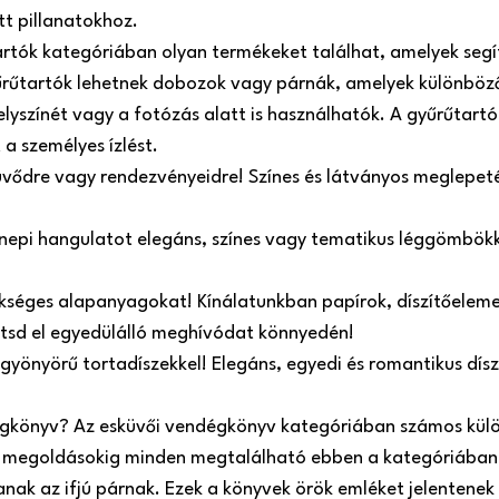
tt pillanatokhoz.
artók kategóriában olyan termékeket találhat, amelyek seg
űrűtartók lehetnek dobozok vagy párnák, amelyek különböző
helyszínét vagy a fotózás alatt is használhatók. A gyűrűtart
 a személyes ízlést.
üvődre vagy rendezvényeidre! Színes és látványos meglepeté
ünnepi hangulatot elegáns, színes vagy tematikus léggömbökk
kséges alapanyagokat! Kínálatunkban papírok, díszítőelemek
zítsd el egyedülálló meghívódat könnyedén!
 gyönyörű tortadíszekkel! Elegáns, egyedi és romantikus dí
égkönyv? Az esküvői vendégkönyv kategóriában számos külö
megoldásokig minden megtalálható ebben a kategóriában.
ak az ifjú párnak. Ezek a könyvek örök emléket jelentenek 