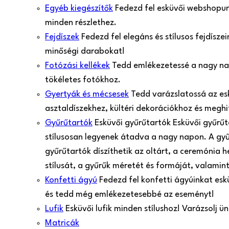
Egyéb kiegészítők
Fedezd fel esküvői webshopunk
minden részlethez.
Fejdíszek
Fedezd fel elegáns és stílusos fejdísz
minőségi darabokat!
Fotózási kellékek
Tedd emlékezetessé a nagy nap 
tökéletes fotókhoz.
Gyertyák és mécsesek
Tedd varázslatossá az es
asztaldíszekhez, kültéri dekorációkhoz és meghi
Gyűrűtartók
Esküvői gyűrűtartók Esküvői gyűrű
stílusosan legyenek átadva a nagy napon. A gy
gyűrűtartók díszíthetik az oltárt, a ceremónia 
stílusát, a gyűrűk méretét és formáját, valamint
Konfetti ágyú
Fedezd fel konfetti ágyúinkat esk
és tedd még emlékezetesebbé az eseményt!
Lufik
Esküvői lufik minden stílushoz! Varázsolj 
Matricák