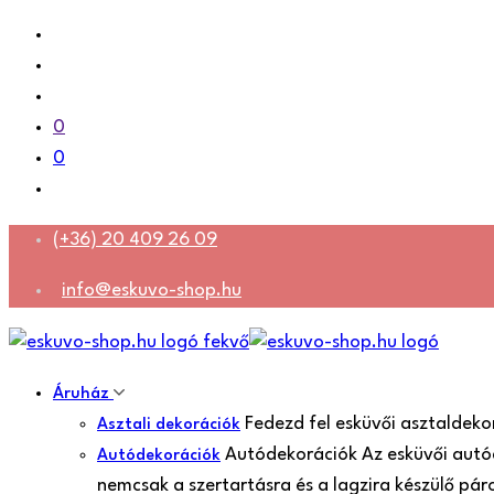
0
0
(+36) 20 409 26 09
info@eskuvo-shop.hu
Áruház
Fedezd fel esküvői asztaldeko
Asztali dekorációk
Autódekorációk Az esküvői autó
Autódekorációk
nemcsak a szertartásra és a lagzira készülő pá