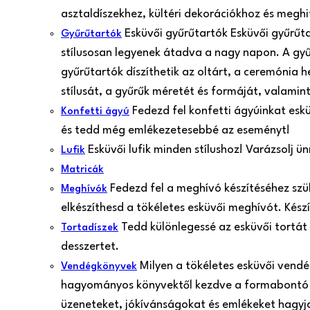
asztaldíszekhez, kültéri dekorációkhoz és meghi
Esküvői gyűrűtartók Esküvői gyűrűt
Gyűrűtartók
stílusosan legyenek átadva a nagy napon. A gy
gyűrűtartók díszíthetik az oltárt, a ceremónia 
stílusát, a gyűrűk méretét és formáját, valamint
Fedezd fel konfetti ágyúinkat esk
Konfetti ágyú
és tedd még emlékezetesebbé az eseményt!
Esküvői lufik minden stílushoz! Varázsolj 
Lufik
Matricák
Fedezd fel a meghívó készítéséhez szü
Meghívók
elkészíthesd a tökéletes esküvői meghívót. Kés
Tedd különlegessé az esküvői tortát
Tortadíszek
desszertet.
Milyen a tökéletes esküvői vend
Vendégkönyvek
hagyományos könyvektől kezdve a formabontó 
üzeneteket, jókívánságokat és emlékeket hagyjan