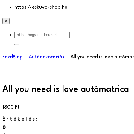
https://eskuvo-shop.hu
×
Kezdőlap
Autódekorációk
All you need is love autómat
All you need is love autómatrica
1800
Ft
Értékelés:
0