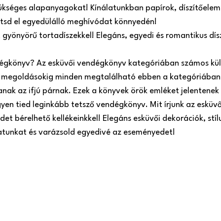
ükséges alapanyagokat! Kínálatunkban papírok, díszítőeleme
zítsd el egyedülálló meghívódat könnyedén!
t gyönyörű tortadíszekkel! Elegáns, egyedi és romantikus dí
dégkönyv? Az esküvői vendégkönyv kategóriában számos kül
megoldásokig minden megtalálható ebben a kategóriában.
ak az ifjú párnak. Ezek a könyvek örök emléket jelentenek 
gyen tied leginkább tetsző vendégkönyv. Mit írjunk az esküv
et bérelhető kellékeinkkel! Elegáns esküvői dekorációk, stíl
latunkat és varázsold egyedivé az eseményedet!