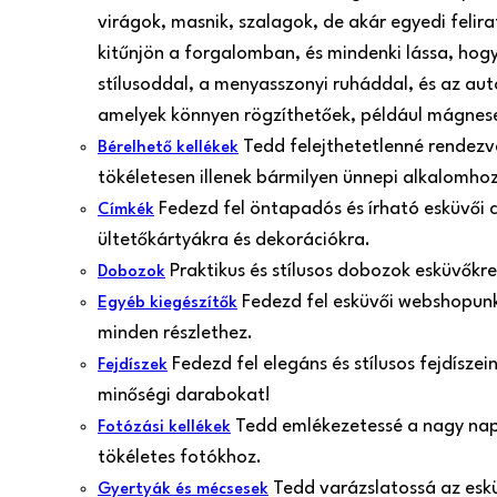
virágok, masnik, szalagok, de akár egyedi felir
kitűnjön a forgalomban, és mindenki lássa, hogy
stílusoddal, a menyasszonyi ruháddal, és az aut
amelyek könnyen rögzíthetőek, például mágnes
Tedd felejthetetlenné rendezvé
Bérelhető kellékek
tökéletesen illenek bármilyen ünnepi alkalomh
Fedezd fel öntapadós és írható esküvői 
Címkék
ültetőkártyákra és dekorációkra.
Praktikus és stílusos dobozok esküvőkr
Dobozok
Fedezd fel esküvői webshopunk 
Egyéb kiegészítők
minden részlethez.
Fedezd fel elegáns és stílusos fejdísze
Fejdíszek
minőségi darabokat!
Tedd emlékezetessé a nagy nap p
Fotózási kellékek
tökéletes fotókhoz.
Tedd varázslatossá az esk
Gyertyák és mécsesek