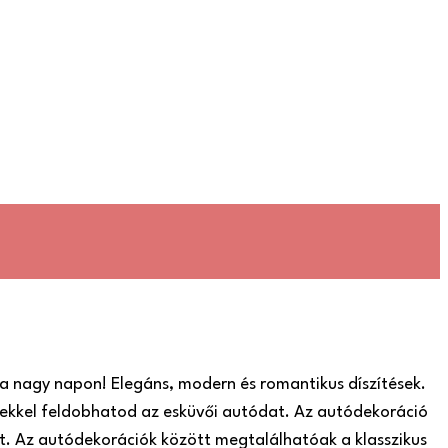
a nagy napon! Elegáns, modern és romantikus díszítések.
ekkel feldobhatod az esküvői autódat. Az autódekoráció
t. Az autódekorációk között megtalálhatóak a klasszikus