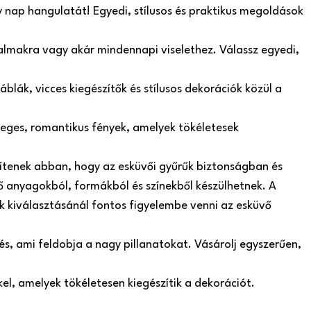
y nap hangulatát! Egyedi, stílusos és praktikus megoldások
lkalmakra vagy akár mindennapi viselethez. Válassz egyedi,
blák, vicces kiegészítők és stílusos dekorációk közül a
leges, romantikus fények, amelyek tökéletesek
gítenek abban, hogy az esküvői gyűrűk biztonságban és
 anyagokból, formákból és színekből készülhetnek. A
ók kiválasztásánál fontos figyelembe venni az esküvő
s, ami feldobja a nagy pillanatokat. Vásárolj egyszerűen,
el, amelyek tökéletesen kiegészítik a dekorációt.