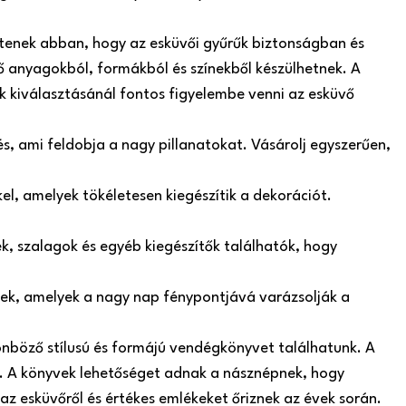
ítenek abban, hogy az esküvői gyűrűk biztonságban és
 anyagokból, formákból és színekből készülhetnek. A
ók kiválasztásánál fontos figyelembe venni az esküvő
s, ami feldobja a nagy pillanatokat. Vásárolj egyszerűen,
el, amelyek tökéletesen kiegészítik a dekorációt.
, szalagok és egyéb kiegészítők találhatók, hogy
szek, amelyek a nagy nap fénypontjává varázsolják a
nböző stílusú és formájú vendégkönyvet találhatunk. A
 A könyvek lehetőséget adnak a násznépnek, hogy
az esküvőről és értékes emlékeket őriznek az évek során.