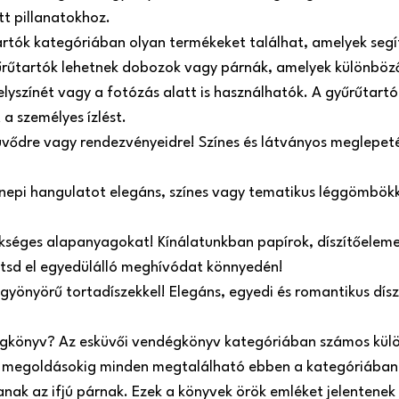
tt pillanatokhoz.
artók kategóriában olyan termékeket találhat, amelyek seg
űrűtartók lehetnek dobozok vagy párnák, amelyek különböző
helyszínét vagy a fotózás alatt is használhatók. A gyűrűtart
 a személyes ízlést.
üvődre vagy rendezvényeidre! Színes és látványos meglepeté
ünnepi hangulatot elegáns, színes vagy tematikus léggömbökk
kséges alapanyagokat! Kínálatunkban papírok, díszítőelemek
zítsd el egyedülálló meghívódat könnyedén!
 gyönyörű tortadíszekkel! Elegáns, egyedi és romantikus dí
égkönyv? Az esküvői vendégkönyv kategóriában számos külö
megoldásokig minden megtalálható ebben a kategóriában.
ak az ifjú párnak. Ezek a könyvek örök emléket jelentenek 