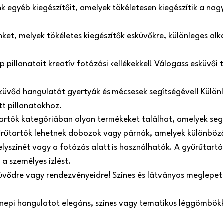
 egyéb kiegészítőit, amelyek tökéletesen kiegészítik a nag
einket, melyek tökéletes kiegészítők esküvőkre, különleges a
pillanatait kreatív fotózási kellékekkel! Válogass esküvői tá
küvőd hangulatát gyertyák és mécsesek segítségével! Külön
tt pillanatokhoz.
tartók kategóriában olyan termékeket találhat, amelyek se
űrűtartók lehetnek dobozok vagy párnák, amelyek különböző
helyszínét vagy a fotózás alatt is használhatók. A gyűrűtart
 a személyes ízlést.
üvődre vagy rendezvényeidre! Színes és látványos meglepeté
ünnepi hangulatot elegáns, színes vagy tematikus léggömbökk