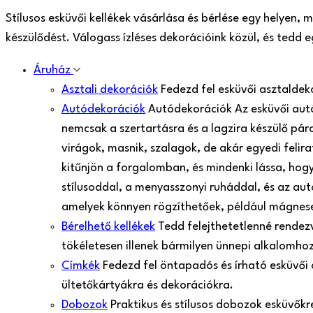
Stílusos esküvői kellékek vásárlása és bérlése egy helyen,
készülődést. Válogass ízléses dekorációink közül, és tedd
Áruház
Asztali dekorációk
Fedezd fel esküvői asztaldek
Autódekorációk
Autódekorációk Az esküvői aut
nemcsak a szertartásra és a lagzira készülő pá
virágok, masnik, szalagok, de akár egyedi felir
kitűnjön a forgalomban, és mindenki lássa, hogy
stílusoddal, a menyasszonyi ruháddal, és az aut
amelyek könnyen rögzíthetőek, például mágnes
Bérelhető kellékek
Tedd felejthetetlenné rendezv
tökéletesen illenek bármilyen ünnepi alkalomh
Címkék
Fedezd fel öntapadós és írható esküvői
ültetőkártyákra és dekorációkra.
Dobozok
Praktikus és stílusos dobozok esküvők