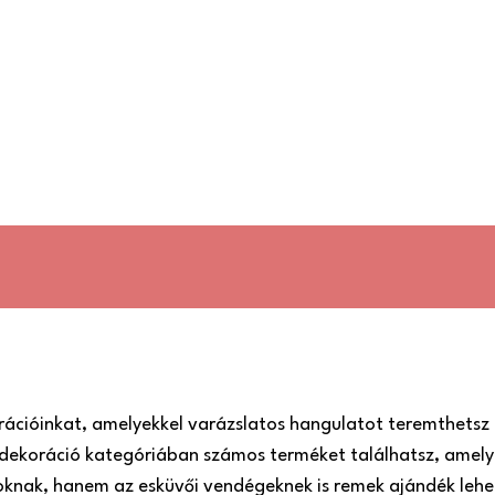
rációinkat, amelyekkel varázslatos hangulatot teremthetsz 
dekoráció kategóriában számos terméket találhatsz, amely
roknak, hanem az esküvői vendégeknek is remek ajándék lehe