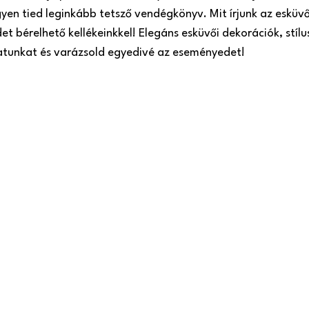
gyen tied leginkább tetsző vendégkönyv. Mit írjunk az esküv
t bérelhető kellékeinkkel! Elegáns esküvői dekorációk, stílu
latunkat és varázsold egyedivé az eseményedet!