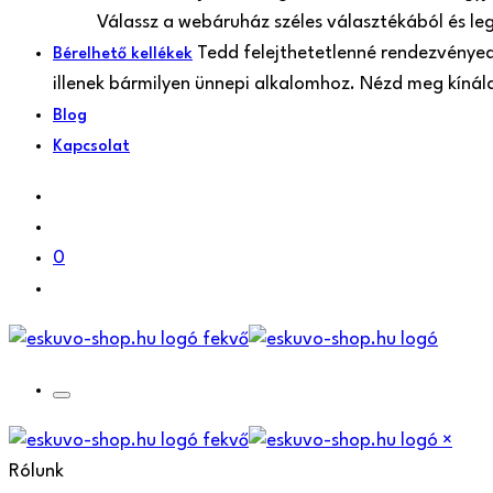
Válassz a webáruház széles választékából és le
Tedd felejthetetlenné rendezvényede
Bérelhető kellékek
illenek bármilyen ünnepi alkalomhoz. Nézd meg kíná
Blog
Kapcsolat
0
×
Rólunk