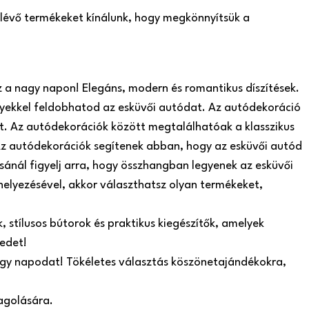
n lévő termékeket kínálunk, hogy megkönnyítsük a
z a nagy napon! Elegáns, modern és romantikus díszítések.
yekkel feldobhatod az esküvői autódat. Az autódekoráció
t. Az autódekorációk között megtalálhatóak a klasszikus
. Az autódekorációk segítenek abban, hogy az esküvői autód
sánál figyelj arra, hogy összhangban legyenek az esküvői
helyezésével, akkor választhatsz olyan termékeket,
 stílusos bútorok és praktikus kiegészítők, amelyek
edet!
nagy napodat! Tökéletes választás köszönetajándékokra,
agolására.