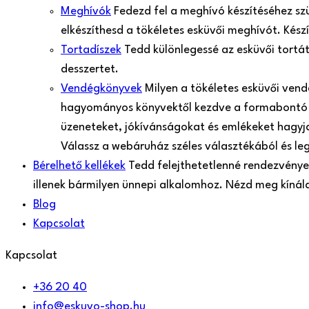
Meghívók
Fedezd fel a meghívó készítéséhez sz
elkészíthesd a tökéletes esküvői meghívót. Kés
Tortadíszek
Tedd különlegessé az esküvői tortá
desszertet.
Vendégkönyvek
Milyen a tökéletes esküvői ven
hagyományos könyvektől kezdve a formabontó 
üzeneteket, jókívánságokat és emlékeket hagyjan
Válassz a webáruház széles választékából és le
Bérelhető kellékek
Tedd felejthetetlenné rendezvényed
illenek bármilyen ünnepi alkalomhoz. Nézd meg kíná
Blog
Kapcsolat
Kapcsolat
+36 20 40
info@eskuvo-shop.hu