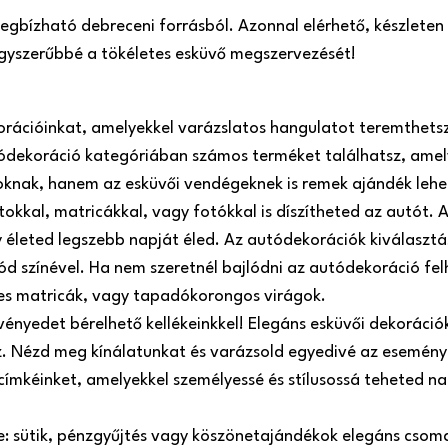
 megbízható debreceni forrásból. Azonnal elérhető, készlete
 egyszerűbbé a tökéletes esküvő megszervezését!
orációinkat, amelyekkel varázslatos hangulatot teremthets
ódekoráció kategóriában számos terméket találhatsz, amel
roknak, hanem az esküvői vendégeknek is remek ajándék lehe
atokkal, matricákkal, vagy fotókkal is díszítheted az autót
 életed legszebb napját éled. Az autódekorációk kiválasztá
ód színével. Ha nem szeretnél bajlódni az autódekoráció fel
es matricák, vagy tapadókorongos virágok.
ényedet bérelhető kellékeinkkel! Elegáns esküvői dekorációk,
oz. Nézd meg kínálatunkat és varázsold egyedivé az esemény
 címkéinket, amelyekkel személyessé és stílusossá teheted 
re: sütik, pénzgyűjtés vagy köszönetajándékok elegáns csom