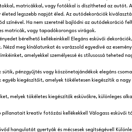
atokkal, matricákkal, vagy fotókkal is díszítheted az autót
 életed legszebb napját éled. Az autódekorációk kiválasztá
ód színével. Ha nem szeretnél bajlódni az autódekoráció fel
es matricák, vagy tapadókorongos virágok.
nyedet bérelhető kellékeinkkel! Elegáns esküvői dekorációk, 
oz. Nézd meg kínálatunkat és varázsold egyedivé az esemény
címkéinket, amelyekkel személyessé és stílusossá teheted n
e: sütik, pénzgyűjtés vagy köszönetajándékok elegáns csom
egyéb kiegészítőit, amelyek tökéletesen kiegészítik a nagy
inket, melyek tökéletes kiegészítők esküvőkre, különleges a
illanatait kreatív fotózási kellékekkel! Válogass esküvői táb
üvőd hangulatát gyertyák és mécsesek segítségével! Különle