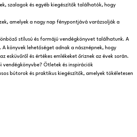
k, szalagok és egyéb kiegészítők találhatók, hogy
szek, amelyek a nagy nap fénypontjává varázsolják a
önböző stílusú és formájú vendégkönyvet találhatunk. A
 A könyvek lehetőséget adnak a násznépnek, hogy
az esküvőről és értékes emlékeket őriznek az évek során.
ői vendégkönyvbe? Ötletek és inspirációk
usos bútorok és praktikus kiegészítők, amelyek tökéletesen