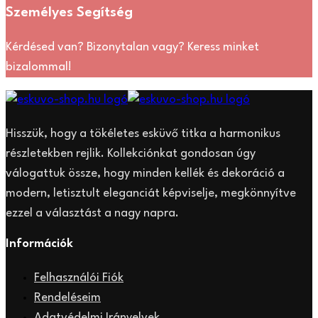
Személyes Segítség
Kérdésed van? Bizonytalan vagy? Keress minket
bizalommal!
Hisszük, hogy a tökéletes esküvő titka a harmonikus
részletekben rejlik. Kollekciónkat gondosan úgy
válogattuk össze, hogy minden kellék és dekoráció a
modern, letisztult eleganciát képviselje, megkönnyítve
ezzel a választást a nagy napra.
Információk
Felhasználói Fiók
Rendeléseim
Adatvédelmi Irányelvek