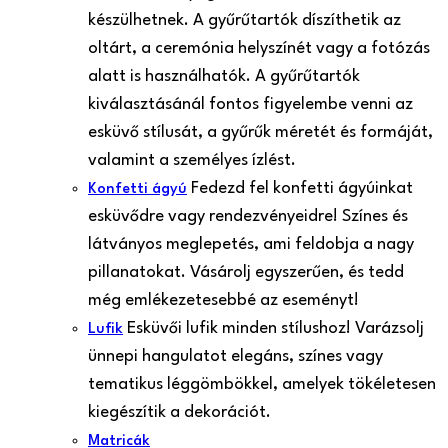
készülhetnek. A gyűrűtartók díszíthetik az
oltárt, a ceremónia helyszínét vagy a fotózás
alatt is használhatók. A gyűrűtartók
kiválasztásánál fontos figyelembe venni az
esküvő stílusát, a gyűrűk méretét és formáját,
valamint a személyes ízlést.
Fedezd fel konfetti ágyúinkat
Konfetti ágyú
esküvődre vagy rendezvényeidre! Színes és
látványos meglepetés, ami feldobja a nagy
pillanatokat. Vásárolj egyszerűen, és tedd
még emlékezetesebbé az eseményt!
Esküvői lufik minden stílushoz! Varázsolj
Lufik
ünnepi hangulatot elegáns, színes vagy
tematikus léggömbökkel, amelyek tökéletesen
kiegészítik a dekorációt.
Matricák