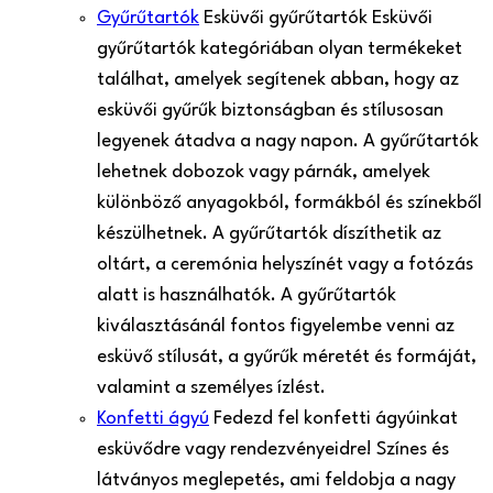
Gyűrűtartók
Esküvői gyűrűtartók Esküvői
gyűrűtartók kategóriában olyan termékeket
találhat, amelyek segítenek abban, hogy az
esküvői gyűrűk biztonságban és stílusosan
legyenek átadva a nagy napon. A gyűrűtartók
lehetnek dobozok vagy párnák, amelyek
különböző anyagokból, formákból és színekből
készülhetnek. A gyűrűtartók díszíthetik az
oltárt, a ceremónia helyszínét vagy a fotózás
alatt is használhatók. A gyűrűtartók
kiválasztásánál fontos figyelembe venni az
esküvő stílusát, a gyűrűk méretét és formáját,
valamint a személyes ízlést.
Konfetti ágyú
Fedezd fel konfetti ágyúinkat
esküvődre vagy rendezvényeidre! Színes és
látványos meglepetés, ami feldobja a nagy