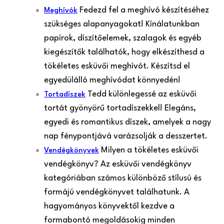
Fedezd fel a meghívó készítéséhez
Meghívók
szükséges alapanyagokat! Kínálatunkban
papírok, díszítőelemek, szalagok és egyéb
kiegészítők találhatók, hogy elkészíthesd a
tökéletes esküvői meghívót. Készítsd el
egyedülálló meghívódat könnyedén!
Tedd különlegessé az esküvői
Tortadíszek
tortát gyönyörű tortadíszekkel! Elegáns,
egyedi és romantikus díszek, amelyek a nagy
nap fénypontjává varázsolják a desszertet.
Milyen a tökéletes esküvői
Vendégkönyvek
vendégkönyv? Az esküvői vendégkönyv
kategóriában számos különböző stílusú és
formájú vendégkönyvet találhatunk. A
hagyományos könyvektől kezdve a
formabontó megoldásokig minden