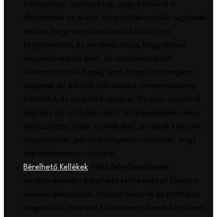
feliratokkal, matricákkal, vagy fotókkal is
díszítheted az autót. Az autódekorációk segítenek
abban, hogy az esküvői autód kitűnjön a
forgalomban, és mindenki lássa, hogy életed
legszebb napját éled. Az autódekorációk
kiválasztásánál figyelj arra, hogy összhangban
legyenek az esküvői stílusoddal, a menyasszonyi
ruháddal, és az autód színével. Ha nem szeretnél
bajlódni az autódekoráció felhelyezésével, akkor
választhatsz olyan termékeket, amelyek könnyen
rögzíthetőek, például mágneses matricák, vagy
tapadókorongos virágok.
Bérelhető Kellékek
Tedd felejthetetlenné
rendezvényedet bérelhető kellékeinkkel! Elegáns
esküvői dekorációk, stílusos bútorok és praktikus
kiegészítők, amelyek tökéletesen illenek bármilyen