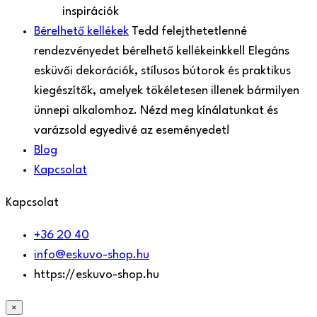
inspirációk
Bérelhető kellékek
Tedd felejthetetlenné
rendezvényedet bérelhető kellékeinkkel! Elegáns
esküvői dekorációk, stílusos bútorok és praktikus
kiegészítők, amelyek tökéletesen illenek bármilyen
ünnepi alkalomhoz. Nézd meg kínálatunkat és
varázsold egyedivé az eseményedet!
Blog
Kapcsolat
Kapcsolat
+36 20 40
info@eskuvo-shop.hu
https://eskuvo-shop.hu
×