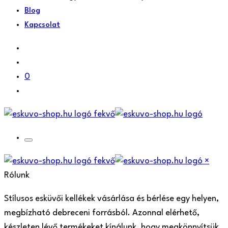
Blog
Kapcsolat
0
×
Rólunk
Stílusos esküvői kellékek vásárlása és bérlése egy helyen,
megbízható debreceni forrásból. Azonnal elérhető,
készleten lévő termékeket kínálunk, hogy megkönnyítsük