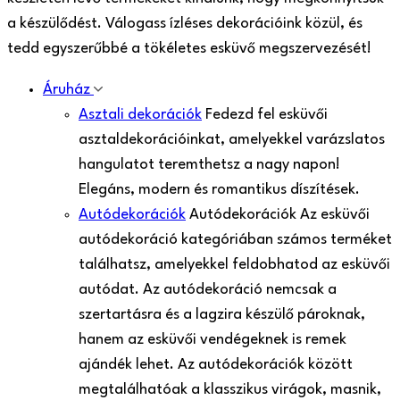
a készülődést. Válogass ízléses dekorációink közül, és
tedd egyszerűbbé a tökéletes esküvő megszervezését!
Áruház
Asztali dekorációk
Fedezd fel esküvői
asztaldekorációinkat, amelyekkel varázslatos
hangulatot teremthetsz a nagy napon!
Elegáns, modern és romantikus díszítések.
Autódekorációk
Autódekorációk Az esküvői
autódekoráció kategóriában számos terméket
találhatsz, amelyekkel feldobhatod az esküvői
autódat. Az autódekoráció nemcsak a
szertartásra és a lagzira készülő pároknak,
hanem az esküvői vendégeknek is remek
ajándék lehet. Az autódekorációk között
megtalálhatóak a klasszikus virágok, masnik,