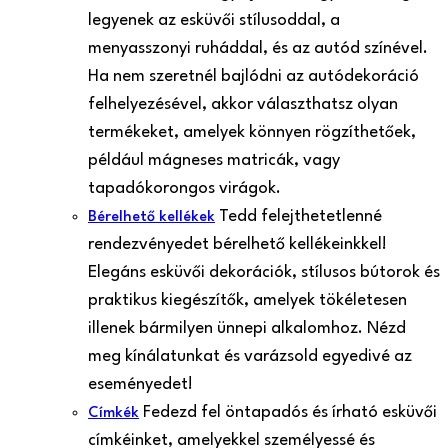
legyenek az esküvői stílusoddal, a
menyasszonyi ruháddal, és az autód színével.
Ha nem szeretnél bajlódni az autódekoráció
felhelyezésével, akkor választhatsz olyan
termékeket, amelyek könnyen rögzíthetőek,
például mágneses matricák, vagy
tapadókorongos virágok.
Tedd felejthetetlenné
Bérelhető kellékek
rendezvényedet bérelhető kellékeinkkel!
Elegáns esküvői dekorációk, stílusos bútorok és
praktikus kiegészítők, amelyek tökéletesen
illenek bármilyen ünnepi alkalomhoz. Nézd
meg kínálatunkat és varázsold egyedivé az
eseményedet!
Fedezd fel öntapadós és írható esküvői
Címkék
címkéinket, amelyekkel személyessé és