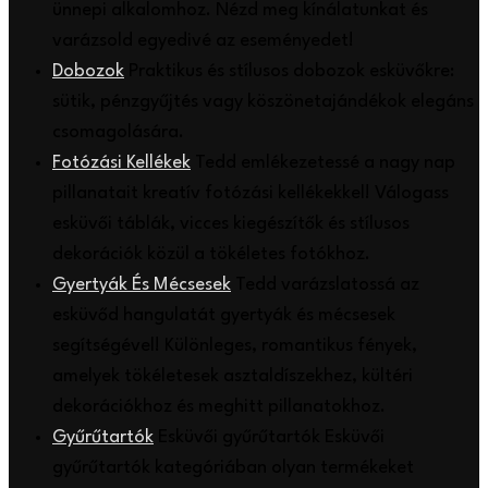
ünnepi alkalomhoz. Nézd meg kínálatunkat és
varázsold egyedivé az eseményedet!
Dobozok
Praktikus és stílusos dobozok esküvőkre:
sütik, pénzgyűjtés vagy köszönetajándékok elegáns
csomagolására.
Fotózási Kellékek
Tedd emlékezetessé a nagy nap
pillanatait kreatív fotózási kellékekkel! Válogass
esküvői táblák, vicces kiegészítők és stílusos
dekorációk közül a tökéletes fotókhoz.
Gyertyák És Mécsesek
Tedd varázslatossá az
esküvőd hangulatát gyertyák és mécsesek
segítségével! Különleges, romantikus fények,
amelyek tökéletesek asztaldíszekhez, kültéri
dekorációkhoz és meghitt pillanatokhoz.
Gyűrűtartók
Esküvői gyűrűtartók Esküvői
gyűrűtartók kategóriában olyan termékeket