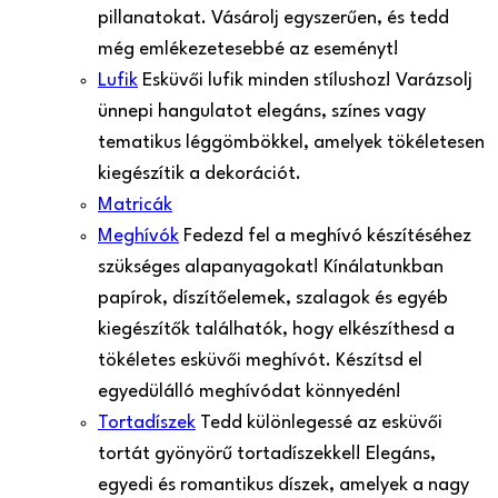
pillanatokat. Vásárolj egyszerűen, és tedd
még emlékezetesebbé az eseményt!
Lufik
Esküvői lufik minden stílushoz! Varázsolj
ünnepi hangulatot elegáns, színes vagy
tematikus léggömbökkel, amelyek tökéletesen
kiegészítik a dekorációt.
Matricák
Meghívók
Fedezd fel a meghívó készítéséhez
szükséges alapanyagokat! Kínálatunkban
papírok, díszítőelemek, szalagok és egyéb
kiegészítők találhatók, hogy elkészíthesd a
tökéletes esküvői meghívót. Készítsd el
egyedülálló meghívódat könnyedén!
Tortadíszek
Tedd különlegessé az esküvői
tortát gyönyörű tortadíszekkel! Elegáns,
egyedi és romantikus díszek, amelyek a nagy