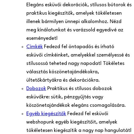
Elegáns esküvői dekorációk, stílusos bútorok és
praktikus kiegészítők, amelyek tökéletesen
illenek bármilyen ünnepi alkalomhoz. Nézd
meg kínálatunkat és varázsold egyedivé az
eseményedet!
Címkék
Fedezd fel öntapadós és írható
esküvői címkéinket, amelyekkel személyessé és
stílusossá teheted nagy napodat! Tökéletes
választás köszönetajándékokra,
ültetőkártyákra és dekorációkra.
Dobozok
Praktikus és stílusos dobozok
esküvőkre: sütik, pénzgyűjtés vagy
köszönetajándékok elegáns csomagolására.
Egyéb kiegészítők
Fedezd fel esküvői
webshopunk egyéb kiegészítőit, amelyek
tökéletesen kiegészítik a nagy nap hangulatát!