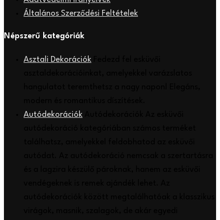
Általános Szerződési Feltételek
Népszerű kategóriák
Asztali Dekorációk
Fedezd fel esküvői
asztaldekorációinkat, amelyekkel varázslatos
hangulatot teremthetsz a nagy napon! Elegáns,
modern és romantikus díszítések.
Autódekorációk
Autódekorációk Az esküvői
autódekoráció kategóriában számos terméket
találhatsz, amelyekkel feldobhatod az esküvői
autódat. Az autódekoráció nemcsak a szertartásra
és a lagzira készülő pároknak, hanem az esküvői
vendégeknek is remek ajándék lehet. Az
autódekorációk között megtalálhatóak a klasszikus
virágok, masnik, szalagok, de akár egyedi