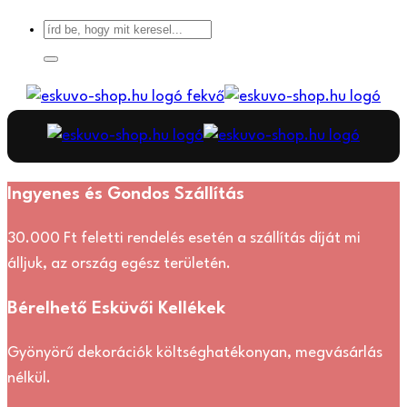
Ingyenes és Gondos Szállítás
30.000 Ft feletti rendelés esetén a szállítás díját mi
álljuk, az ország egész területén.
Bérelhető Esküvői Kellékek
Gyönyörű dekorációk költséghatékonyan, megvásárlás
nélkül.