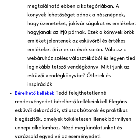
megtalálható ebben a kategóriában. A
könyvek lehetőséget adnak a násznépnek,
hogy üzeneteket, jókívánságokat és emlékeket
hagyjanak az ifjú párnak. Ezek a könyvek örök
emléket jelentenek az esküvőről és értékes
emlékeket őriznek az évek során. Válassz a
webáruház széles választékából és legyen tied
leginkább tetsző vendégkönyv. Mit írjunk az
esküvői vendégkönyvbe? Ötletek és
inspirációk
Tedd felejthetetlenné
Bérelhető kellékek
rendezvényedet bérelhető kellékeinkkel! Elegáns
esküvői dekorációk, stílusos bútorok és praktikus
kiegészítők, amelyek tökéletesen illenek bármilyen
ünnepi alkalomhoz. Nézd meg kínálatunkat és
varázsold egyedivé az eseményedet!