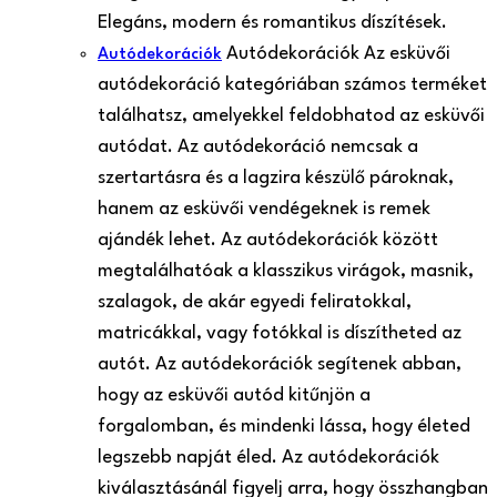
Elegáns, modern és romantikus díszítések.
Autódekorációk Az esküvői
Autódekorációk
autódekoráció kategóriában számos terméket
találhatsz, amelyekkel feldobhatod az esküvői
autódat. Az autódekoráció nemcsak a
szertartásra és a lagzira készülő pároknak,
hanem az esküvői vendégeknek is remek
ajándék lehet. Az autódekorációk között
megtalálhatóak a klasszikus virágok, masnik,
szalagok, de akár egyedi feliratokkal,
matricákkal, vagy fotókkal is díszítheted az
autót. Az autódekorációk segítenek abban,
hogy az esküvői autód kitűnjön a
forgalomban, és mindenki lássa, hogy életed
legszebb napját éled. Az autódekorációk
kiválasztásánál figyelj arra, hogy összhangban