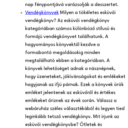
nap fénypontjává varázsolják a desszertet.
Vendégkönyvek
Milyen a tökéletes esküvői
vendégkönyv? Az esküvői vendégkönyv
kategóriában számos különböző stílusú és
formájú vendégkönyvet találhatunk. A
hagyományos könyvektől kezdve a
formabontó megoldásokig minden
megtalálható ebben a kategóriában. A
könyvek lehetőséget adnak a násznépnek,
hogy üzeneteket, jókívánságokat és emlékeket
hagyjanak az ifjú párnak. Ezek a könyvek örök
emléket jelentenek az esküvőről és értékes
emlékeket őriznek az évek során. Válassz a
webáruház széles választékából és legyen tied
leginkább tetsző vendégkönyv. Mit írjunk az
esküvői vendégkönyvbe? Ötletek és