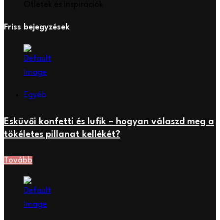
Ötletek és inspirációk
Friss bejegyzések
Egyéb
Esküvői konfetti és lufik – hogyan válaszd meg a
tökéletes pillanat kellékét?
Tovább