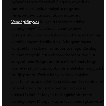
gyönyörű tortadíszekkel! Elegáns, egyedi és
romantikus díszek, amelyek a nagy nap
fénypontjává varázsolják a desszertet.
Vendégkönyvek
Milyen a tökéletes esküvői
vendégkönyv? Az esküvői vendégkönyv
kategóriában számos különböző stílusú és formájú
vendégkönyvet találhatunk. A hagyományos
könyvektől kezdve a formabontó megoldásokig
minden megtalálható ebben a kategóriában. A
könyvek lehetőséget adnak a násznépnek, hogy
üzeneteket, jókívánságokat és emlékeket hagyjanak
az ifjú párnak. Ezek a könyvek örök emléket
jelentenek az esküvőről és értékes emlékeket őriznek
az évek során. Válassz a webáruház széles
választékából és legyen tied leginkább tetsző
vendégkönyv. Mit írjunk az esküvői vendégkönyvbe?