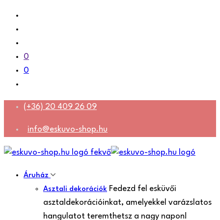
0
0
(+36) 20 409 26 09
info@eskuvo-shop.hu
Áruház
Fedezd fel esküvői
Asztali dekorációk
asztaldekorációinkat, amelyekkel varázslatos
hangulatot teremthetsz a nagy napon!