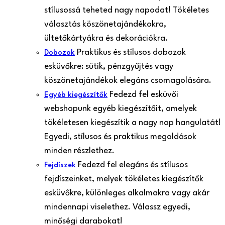
stílusossá teheted nagy napodat! Tökéletes
választás köszönetajándékokra,
ültetőkártyákra és dekorációkra.
Praktikus és stílusos dobozok
Dobozok
esküvőkre: sütik, pénzgyűjtés vagy
köszönetajándékok elegáns csomagolására.
Fedezd fel esküvői
Egyéb kiegészítők
webshopunk egyéb kiegészítőit, amelyek
tökéletesen kiegészítik a nagy nap hangulatát!
Egyedi, stílusos és praktikus megoldások
minden részlethez.
Fedezd fel elegáns és stílusos
Fejdíszek
fejdíszeinket, melyek tökéletes kiegészítők
esküvőkre, különleges alkalmakra vagy akár
mindennapi viselethez. Válassz egyedi,
minőségi darabokat!