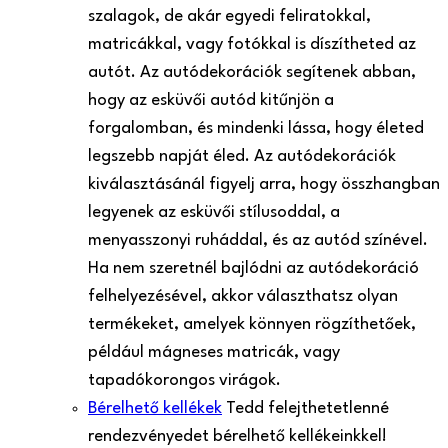
szalagok, de akár egyedi feliratokkal,
matricákkal, vagy fotókkal is díszítheted az
autót. Az autódekorációk segítenek abban,
hogy az esküvői autód kitűnjön a
forgalomban, és mindenki lássa, hogy életed
legszebb napját éled. Az autódekorációk
kiválasztásánál figyelj arra, hogy összhangban
legyenek az esküvői stílusoddal, a
menyasszonyi ruháddal, és az autód színével.
Ha nem szeretnél bajlódni az autódekoráció
felhelyezésével, akkor választhatsz olyan
termékeket, amelyek könnyen rögzíthetőek,
például mágneses matricák, vagy
tapadókorongos virágok.
Bérelhető kellékek
Tedd felejthetetlenné
rendezvényedet bérelhető kellékeinkkel!