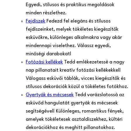
Egyedi, stílusos és praktikus megoldások
minden részlethez.
Fejdíszek
Fedezd fel elegáns és stílusos
fejdíszeinket, melyek tökéletes kiegészítők
esküvőkre, különleges alkalmakra vagy akár
mindennapi viselethez. Válassz egyedi,
minőségi darabokat!
Fotózási kellékek
Tedd emlékezetessé a nagy
nap pillanatait kreatív fotózási kellékekkel!
Válogass esküvői táblák, vicces kiegészítők és
stílusos dekorációk közül a tökéletes fotókhoz.
Gyertyák és mécsesek
Tedd varázslatossá az
esküvőd hangulatát gyertyák és mécsesek
segítségével! Különleges, romantikus fények,
amelyek tökéletesek asztaldíszekhez, kültéri
dekorációkhoz és meghitt pillanatokhoz.