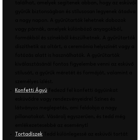
találhat, amelyek segítenek abban, hogy az esküvői
gyűrűk biztonságban és stílusosan legyenek átadva
a nagy napon. A gyűrűtartók lehetnek dobozok
vagy párnák, amelyek különböző anyagokból,
formákból és színekből készülhetnek. A gyűrűtartók
díszíthetik az oltárt, a ceremónia helyszínét vagy a
fotózás alatt is használhatók. A gyűrűtartók
kiválasztásánál fontos figyelembe venni az esküvő
stílusát, a gyűrűk méretét és formáját, valamint a
személyes ízlést.
Konfetti Ágyú
Fedezd fel konfetti ágyúinkat
esküvődre vagy rendezvényeidre! Színes és
látványos meglepetés, ami feldobja a nagy
pillanatokat. Vásárolj egyszerűen, és tedd még
emlékezetesebbé az eseményt!
Tortadíszek
Tedd különlegessé az esküvői tortát