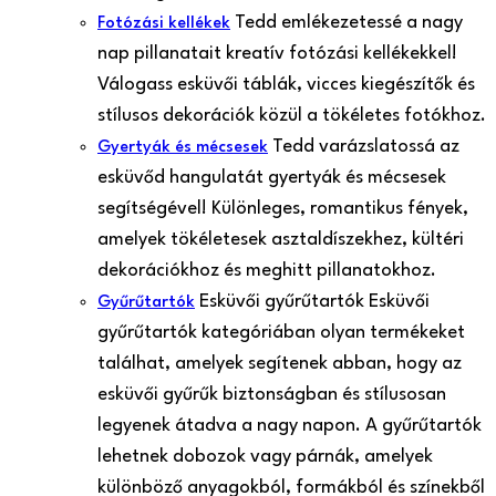
Tedd emlékezetessé a nagy
Fotózási kellékek
nap pillanatait kreatív fotózási kellékekkel!
Válogass esküvői táblák, vicces kiegészítők és
stílusos dekorációk közül a tökéletes fotókhoz.
Tedd varázslatossá az
Gyertyák és mécsesek
esküvőd hangulatát gyertyák és mécsesek
segítségével! Különleges, romantikus fények,
amelyek tökéletesek asztaldíszekhez, kültéri
dekorációkhoz és meghitt pillanatokhoz.
Esküvői gyűrűtartók Esküvői
Gyűrűtartók
gyűrűtartók kategóriában olyan termékeket
találhat, amelyek segítenek abban, hogy az
esküvői gyűrűk biztonságban és stílusosan
legyenek átadva a nagy napon. A gyűrűtartók
lehetnek dobozok vagy párnák, amelyek
különböző anyagokból, formákból és színekből