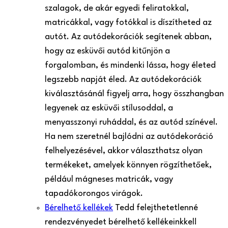
szalagok, de akár egyedi feliratokkal,
matricákkal, vagy fotókkal is díszítheted az
autót. Az autódekorációk segítenek abban,
hogy az esküvői autód kitűnjön a
forgalomban, és mindenki lássa, hogy életed
legszebb napját éled. Az autódekorációk
kiválasztásánál figyelj arra, hogy összhangban
legyenek az esküvői stílusoddal, a
menyasszonyi ruháddal, és az autód színével.
Ha nem szeretnél bajlódni az autódekoráció
felhelyezésével, akkor választhatsz olyan
termékeket, amelyek könnyen rögzíthetőek,
például mágneses matricák, vagy
tapadókorongos virágok.
Bérelhető kellékek
Tedd felejthetetlenné
rendezvényedet bérelhető kellékeinkkel!