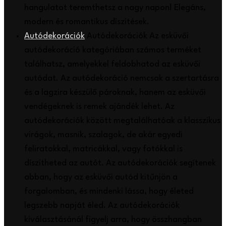
hangulatot teremthetsz a nagy napon! Elegáns,
modern és romantikus díszítések.
Autódekorációk
Autódekorációk Az esküvői
autódekoráció kategóriában számos terméket
találhatsz, amelyekkel feldobhatod az esküvői
autódat. Az autódekoráció nemcsak a szertartásra
és a lagzira készülő pároknak, hanem az esküvői
vendégeknek is remek ajándék lehet. Az
autódekorációk között megtalálhatóak a klasszikus
virágok, masnik, szalagok, de akár egyedi
feliratokkal, matricákkal, vagy fotókkal is
díszítheted az autót. Az autódekorációk segítenek
abban, hogy az esküvői autód kitűnjön a
forgalomban, és mindenki lássa, hogy életed
legszebb napját éled. Az autódekorációk
kiválasztásánál figyelj arra, hogy összhangban