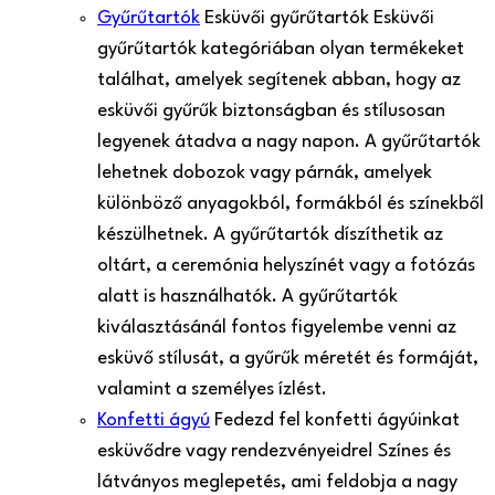
Gyűrűtartók
Esküvői gyűrűtartók Esküvői
gyűrűtartók kategóriában olyan termékeket
találhat, amelyek segítenek abban, hogy az
esküvői gyűrűk biztonságban és stílusosan
legyenek átadva a nagy napon. A gyűrűtartók
lehetnek dobozok vagy párnák, amelyek
különböző anyagokból, formákból és színekből
készülhetnek. A gyűrűtartók díszíthetik az
oltárt, a ceremónia helyszínét vagy a fotózás
alatt is használhatók. A gyűrűtartók
kiválasztásánál fontos figyelembe venni az
esküvő stílusát, a gyűrűk méretét és formáját,
valamint a személyes ízlést.
Konfetti ágyú
Fedezd fel konfetti ágyúinkat
esküvődre vagy rendezvényeidre! Színes és
látványos meglepetés, ami feldobja a nagy