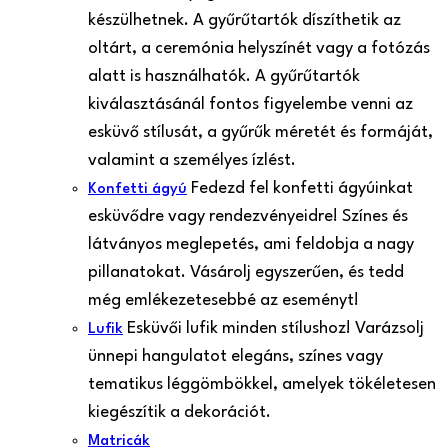
készülhetnek. A gyűrűtartók díszíthetik az
oltárt, a ceremónia helyszínét vagy a fotózás
alatt is használhatók. A gyűrűtartók
kiválasztásánál fontos figyelembe venni az
esküvő stílusát, a gyűrűk méretét és formáját,
valamint a személyes ízlést.
Fedezd fel konfetti ágyúinkat
Konfetti ágyú
esküvődre vagy rendezvényeidre! Színes és
látványos meglepetés, ami feldobja a nagy
pillanatokat. Vásárolj egyszerűen, és tedd
még emlékezetesebbé az eseményt!
Esküvői lufik minden stílushoz! Varázsolj
Lufik
ünnepi hangulatot elegáns, színes vagy
tematikus léggömbökkel, amelyek tökéletesen
kiegészítik a dekorációt.
Matricák