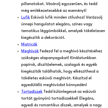
pillanatokat. Vásárolj egyszerűen, és tedd
még emlékezetesebbé az eseményt!
Lufik
Esküvői lufik minden stílushoz! Varázsolj
ünnepi hangulatot elegáns, színes vagy
tematikus léggömbökkel, amelyek tökéletesen
kiegészítik a dekorációt.
Matricák
Meghívók
Fedezd fel a meghívó készítéséhez
szükséges alapanyagokat! Kínálatunkban
papírok, díszítőelemek, szalagok és egyéb
kiegészítők találhatók, hogy elkészíthesd a
tökéletes esküvői meghívót. Készítsd el
egyedülálló meghívódat könnyedén!
Tortadíszek
Tedd különlegessé az esküvői
tortát gyönyörű tortadíszekkel! Elegáns,
egyedi és romantikus díszek, amelyek a nagy