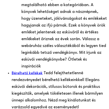
megtalálható ebben a kategóriában. A
könyvek lehetőséget adnak a násznépnek,
hogy üzeneteket, jókívánságokat és emlékeket
hagyjanak az ifjú párnak. Ezek a könyvek örök
emléket jelentenek az esküvőről és értékes
emlékeket őriznek az évek során. Válassz a
webáruház széles választékából és legyen tied
leginkább tetsző vendégkönyv. Mit írjunk az
esküvői vendégkönyvbe? Ötletek és
inspirációk
Tedd felejthetetlenné
Bérelhető kellékek
rendezvényedet bérelhető kellékeinkkel! Elegáns
esküvői dekorációk, stílusos bútorok és praktikus
kiegészítők, amelyek tökéletesen illenek bármilyen
ünnepi alkalomhoz. Nézd meg kínálatunkat és
varázsold egyedivé az eseményedet!