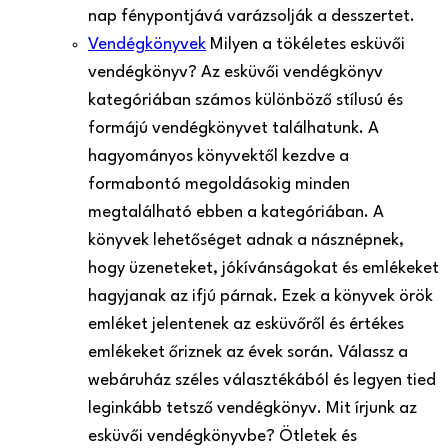
nap fénypontjává varázsolják a desszertet.
Vendégkönyvek
Milyen a tökéletes esküvői
vendégkönyv? Az esküvői vendégkönyv
kategóriában számos különböző stílusú és
formájú vendégkönyvet találhatunk. A
hagyományos könyvektől kezdve a
formabontó megoldásokig minden
megtalálható ebben a kategóriában. A
könyvek lehetőséget adnak a násznépnek,
hogy üzeneteket, jókívánságokat és emlékeket
hagyjanak az ifjú párnak. Ezek a könyvek örök
emléket jelentenek az esküvőről és értékes
emlékeket őriznek az évek során. Válassz a
webáruház széles választékából és legyen tied
leginkább tetsző vendégkönyv. Mit írjunk az
esküvői vendégkönyvbe? Ötletek és