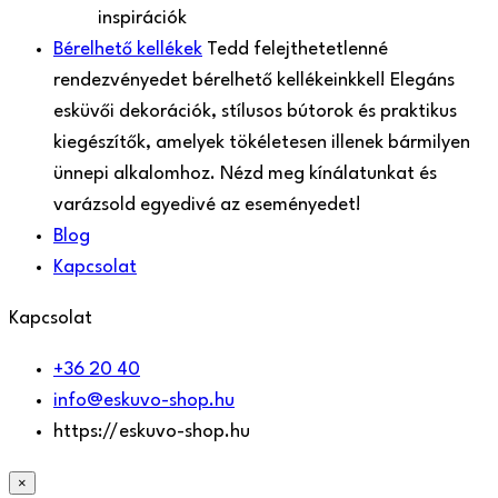
inspirációk
Bérelhető kellékek
Tedd felejthetetlenné
rendezvényedet bérelhető kellékeinkkel! Elegáns
esküvői dekorációk, stílusos bútorok és praktikus
kiegészítők, amelyek tökéletesen illenek bármilyen
ünnepi alkalomhoz. Nézd meg kínálatunkat és
varázsold egyedivé az eseményedet!
Blog
Kapcsolat
Kapcsolat
+36 20 40
info@eskuvo-shop.hu
https://eskuvo-shop.hu
×