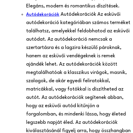
Elegáns, modern és romantikus díszítések.
Autódekorációk Az esküvői
Autódekorációk
autódekoráció kategóriában számos terméket
találhatsz, amelyekkel feldobhatod az esküvői
autódat. Az autódekoráció nemcsak a
szertartásra és a lagzira készülő pároknak,
hanem az esküvői vendégeknek is remek
ajándék lehet. Az autódekorációk között
megtalálhatóak a klasszikus virágok, masnik,
szalagok, de akár egyedi feliratokkal,
matricákkal, vagy fotókkal is díszítheted az
autót. Az autódekorációk segítenek abban,
hogy az esküvői autód kitűnjön a
forgalomban, és mindenki lássa, hogy életed
legszebb napját éled. Az autódekorációk
kiválasztásánál figyelj arra, hogy összhangban