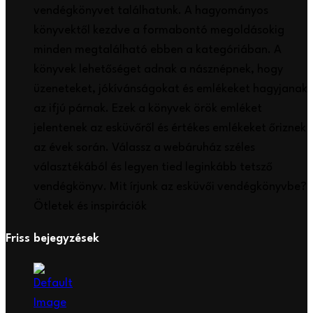
vendégkönyvet találhatunk. A hagyományos
könyvektől kezdve a formabontó megoldásokig
minden megtalálható ebben a kategóriában. A
könyvek lehetőséget adnak a násznépnek, hogy
üzeneteket, jókívánságokat és emlékeket hagyjanak
az ifjú párnak. Ezek a könyvek örök emléket
jelentenek az esküvőről és értékes emlékeket őriznek
az évek során. Válassz a webáruház széles
választékából és legyen tied leginkább tetsző
vendégkönyv. Mit írjunk az esküvői vendégkönyvbe?
Ötletek és inspirációk
Friss bejegyzések