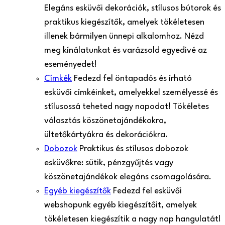
Elegáns esküvői dekorációk, stílusos bútorok és
praktikus kiegészítők, amelyek tökéletesen
illenek bármilyen ünnepi alkalomhoz. Nézd
meg kínálatunkat és varázsold egyedivé az
eseményedet!
Címkék
Fedezd fel öntapadós és írható
esküvői címkéinket, amelyekkel személyessé és
stílusossá teheted nagy napodat! Tökéletes
választás köszönetajándékokra,
ültetőkártyákra és dekorációkra.
Dobozok
Praktikus és stílusos dobozok
esküvőkre: sütik, pénzgyűjtés vagy
köszönetajándékok elegáns csomagolására.
Egyéb kiegészítők
Fedezd fel esküvői
webshopunk egyéb kiegészítőit, amelyek
tökéletesen kiegészítik a nagy nap hangulatát!