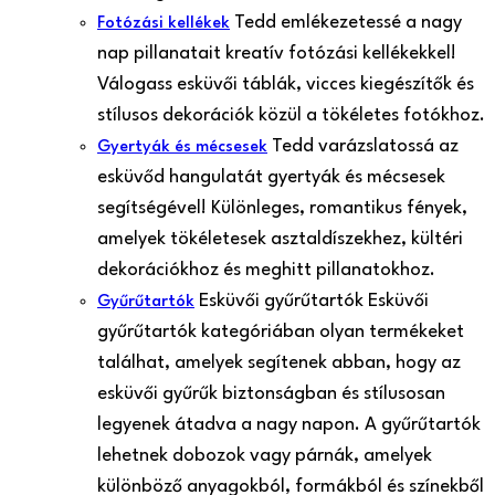
Tedd emlékezetessé a nagy
Fotózási kellékek
nap pillanatait kreatív fotózási kellékekkel!
Válogass esküvői táblák, vicces kiegészítők és
stílusos dekorációk közül a tökéletes fotókhoz.
Tedd varázslatossá az
Gyertyák és mécsesek
esküvőd hangulatát gyertyák és mécsesek
segítségével! Különleges, romantikus fények,
amelyek tökéletesek asztaldíszekhez, kültéri
dekorációkhoz és meghitt pillanatokhoz.
Esküvői gyűrűtartók Esküvői
Gyűrűtartók
gyűrűtartók kategóriában olyan termékeket
találhat, amelyek segítenek abban, hogy az
esküvői gyűrűk biztonságban és stílusosan
legyenek átadva a nagy napon. A gyűrűtartók
lehetnek dobozok vagy párnák, amelyek
különböző anyagokból, formákból és színekből