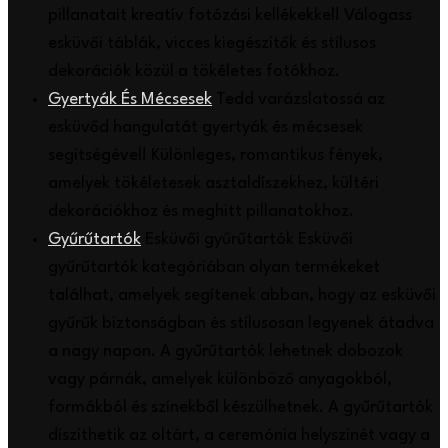
pillanatait kreatív fotózási kellékekkel! Válogass
esküvői táblák, vicces kiegészítők és stílusos
dekorációk közül a tökéletes fotókhoz.
Gyertyák És Mécsesek
Tedd varázslatossá az
esküvőd hangulatát gyertyák és mécsesek
segítségével! Különleges, romantikus fények,
amelyek tökéletesek asztaldíszekhez, kültéri
dekorációkhoz és meghitt pillanatokhoz.
Gyűrűtartók
Esküvői gyűrűtartók Esküvői
gyűrűtartók kategóriában olyan termékeket
találhat, amelyek segítenek abban, hogy az esküvői
gyűrűk biztonságban és stílusosan legyenek átadva
a nagy napon. A gyűrűtartók lehetnek dobozok
vagy párnák, amelyek különböző anyagokból,
formákból és színekből készülhetnek. A gyűrűtartók
díszíthetik az oltárt, a ceremónia helyszínét vagy a