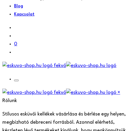
Blog
Kapcsolat
0
×
Rólunk
Stílusos esküvői kellékek vásárlása és bérlése egy helyen,
megbízható debreceni forrásból. Azonnal elérhető,
készleten lévő termékeket kínálunk, hogy megkönnyítsük