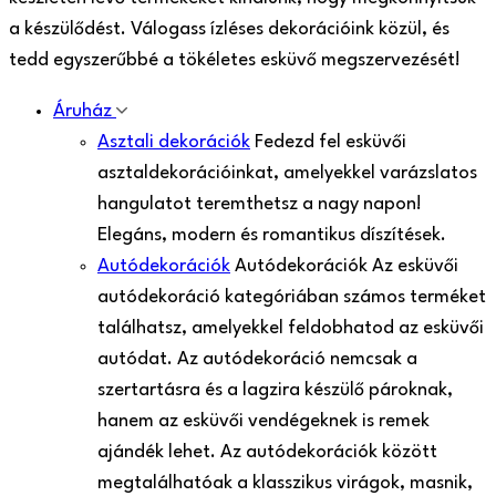
a készülődést. Válogass ízléses dekorációink közül, és
tedd egyszerűbbé a tökéletes esküvő megszervezését!
Áruház
Asztali dekorációk
Fedezd fel esküvői
asztaldekorációinkat, amelyekkel varázslatos
hangulatot teremthetsz a nagy napon!
Elegáns, modern és romantikus díszítések.
Autódekorációk
Autódekorációk Az esküvői
autódekoráció kategóriában számos terméket
találhatsz, amelyekkel feldobhatod az esküvői
autódat. Az autódekoráció nemcsak a
szertartásra és a lagzira készülő pároknak,
hanem az esküvői vendégeknek is remek
ajándék lehet. Az autódekorációk között
megtalálhatóak a klasszikus virágok, masnik,