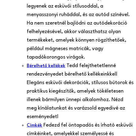
legyenek az esküvői stílusoddal, a
menyasszonyi ruháddal, és az autód színével.
Ha nem szeretnél bajlódni az autódekoráció
felhelyezésével, akkor választhatsz olyan
termékeket, amelyek könnyen rögzíthetőek,
például mágneses matricák, vagy
tapadókorongos virágok.
Tedd felejthetetlenné
Bérelhető kellékek
rendezvényedet bérelhető kellékeinkkel!
Elegáns esküvői dekorációk, stílusos bútorok és
praktikus kiegészítők, amelyek tökéletesen
illenek bármilyen ünnepi alkalomhoz. Nézd
meg kínálatunkat és varázsold egyedivé az
eseményedet!
Fedezd fel öntapadós és írható esküvői
Címkék
címkéinket, amelyekkel személyessé és