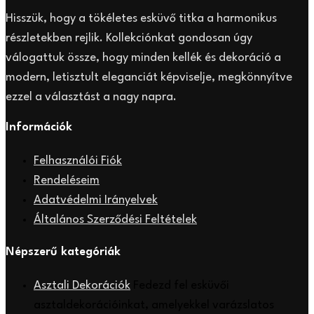
Hisszük, hogy a tökéletes esküvő titka a harmonikus
részletekben rejlik. Kollekciónkat gondosan úgy
válogattuk össze, hogy minden kellék és dekoráció a
modern, letisztult eleganciát képviselje, megkönnyítve
ezzel a választást a nagy napra.
Információk
Felhasználói Fiók
Rendeléseim
Adatvédelmi Irányelvek
Általános Szerződési Feltételek
Népszerű kategóriák
Asztali Dekorációk
Fedezd fel esküvői
asztaldekorációinkat, amelyekkel varázslatos