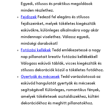
Egyedi, stílusos és praktikus megoldások
minden részlethez.
Fejdíszek
Fedezd fel elegáns és stílusos
fejdíszeinket, melyek tökéletes kiegészítők
esküvőkre, különleges alkalmakra vagy akár
mindennapi viselethez. Válassz egyedi,
minőségi darabokat!
Fotózási kellékek
Tedd emlékezetessé a nagy
nap pillanatait kreatív fotózási kellékekkel!
Válogass esküvői táblák, vicces kiegészítők és
stílusos dekorációk közül a tökéletes fotókhoz.
Gyertyák és mécsesek
Tedd varázslatossá az
esküvőd hangulatát gyertyák és mécsesek
segítségével! Különleges, romantikus fények,
amelyek tökéletesek asztaldíszekhez, kültéri
dekorációkhoz és meghitt pillanatokhoz.