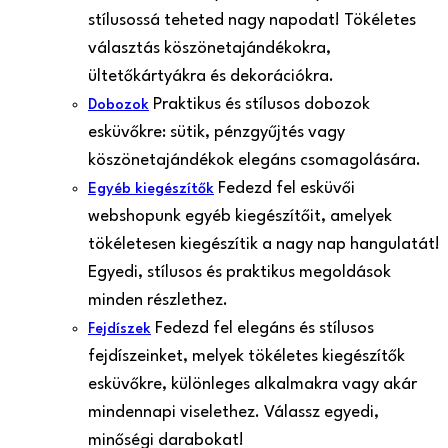
stílusossá teheted nagy napodat! Tökéletes
választás köszönetajándékokra,
ültetőkártyákra és dekorációkra.
Praktikus és stílusos dobozok
Dobozok
esküvőkre: sütik, pénzgyűjtés vagy
köszönetajándékok elegáns csomagolására.
Fedezd fel esküvői
Egyéb kiegészítők
webshopunk egyéb kiegészítőit, amelyek
tökéletesen kiegészítik a nagy nap hangulatát!
Egyedi, stílusos és praktikus megoldások
minden részlethez.
Fedezd fel elegáns és stílusos
Fejdíszek
fejdíszeinket, melyek tökéletes kiegészítők
esküvőkre, különleges alkalmakra vagy akár
mindennapi viselethez. Válassz egyedi,
minőségi darabokat!