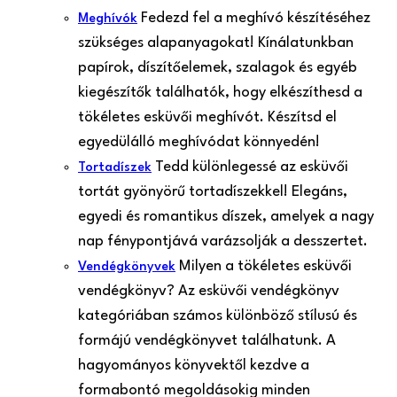
Fedezd fel a meghívó készítéséhez
Meghívók
szükséges alapanyagokat! Kínálatunkban
papírok, díszítőelemek, szalagok és egyéb
kiegészítők találhatók, hogy elkészíthesd a
tökéletes esküvői meghívót. Készítsd el
egyedülálló meghívódat könnyedén!
Tedd különlegessé az esküvői
Tortadíszek
tortát gyönyörű tortadíszekkel! Elegáns,
egyedi és romantikus díszek, amelyek a nagy
nap fénypontjává varázsolják a desszertet.
Milyen a tökéletes esküvői
Vendégkönyvek
vendégkönyv? Az esküvői vendégkönyv
kategóriában számos különböző stílusú és
formájú vendégkönyvet találhatunk. A
hagyományos könyvektől kezdve a
formabontó megoldásokig minden