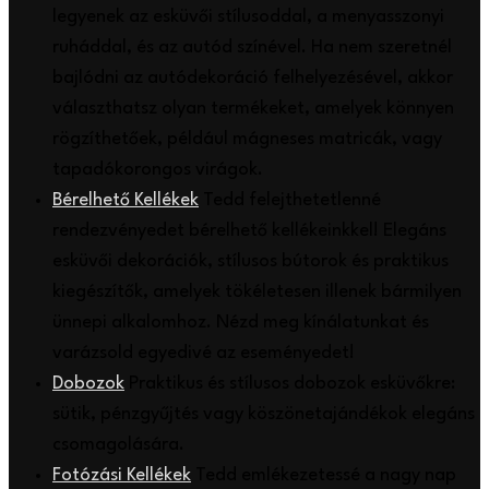
legyenek az esküvői stílusoddal, a menyasszonyi
ruháddal, és az autód színével. Ha nem szeretnél
bajlódni az autódekoráció felhelyezésével, akkor
választhatsz olyan termékeket, amelyek könnyen
rögzíthetőek, például mágneses matricák, vagy
tapadókorongos virágok.
Bérelhető Kellékek
Tedd felejthetetlenné
rendezvényedet bérelhető kellékeinkkel! Elegáns
esküvői dekorációk, stílusos bútorok és praktikus
kiegészítők, amelyek tökéletesen illenek bármilyen
ünnepi alkalomhoz. Nézd meg kínálatunkat és
varázsold egyedivé az eseményedet!
Dobozok
Praktikus és stílusos dobozok esküvőkre:
sütik, pénzgyűjtés vagy köszönetajándékok elegáns
csomagolására.
Fotózási Kellékek
Tedd emlékezetessé a nagy nap