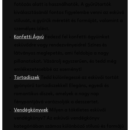
fotózás alatt is használhatók. A gyűrűtartók
kiválasztásánál fontos figyelembe venni az esküvő
stílusát, a gyűrűk méretét és formáját, valamint a
személyes ízlést.
Konfetti Ágyú
Fedezd fel konfetti ágyúinkat
esküvődre vagy rendezvényeidre! Színes és
látványos meglepetés, ami feldobja a nagy
pillanatokat. Vásárolj egyszerűen, és tedd még
emlékezetesebbé az eseményt!
Tortadíszek
Tedd különlegessé az esküvői tortát
gyönyörű tortadíszekkel! Elegáns, egyedi és
romantikus díszek, amelyek a nagy nap
fénypontjává varázsolják a desszertet.
Vendégkönyvek
Milyen a tökéletes esküvői
vendégkönyv? Az esküvői vendégkönyv
kategóriában számos különböző stílusú és formájú