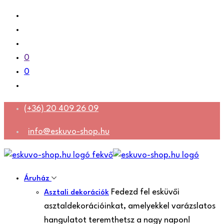
0
0
(+36) 20 409 26 09
info@eskuvo-shop.hu
Áruház
Fedezd fel esküvői
Asztali dekorációk
asztaldekorációinkat, amelyekkel varázslatos
hangulatot teremthetsz a nagy napon!