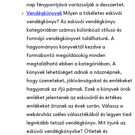
nap fénypontjává varázsolják a desszertet.
Vendégkönyvek
Milyen a tökéletes esküvői
vendégkönyv? Az esküvői vendégkönyv
kategóriában számos különböző stílusú és
formájú vendégkönyvet találhatunk. A
hagyományos könyvektől kezdve a
formabontó megoldásokig minden
megtalálható ebben a kategóriában. A
könyvek lehetőséget adnak a násznépnek,
hogy üzeneteket, jókívánságokat és emlékeket
hagyjanak az ifjú párnak. Ezek a könyvek örök
emléket jelentenek az esküvőről és értékes
emlékeket őriznek az évek során. Válassz a
webáruház széles választékából és legyen tied
leginkább tetsző vendégkönyv. Mit írjunk az
esküvői vendégkönyvbe? Ötletek és