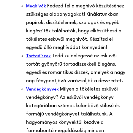
Fedezd fel a meghívó készítéséhez
Meghívók
szükséges alapanyagokat! Kínálatunkban
papírok, díszítőelemek, szalagok és egyéb
kiegészítők találhatók, hogy elkészíthesd a
tökéletes esküvői meghívót. Készítsd el
egyedülálló meghívódat könnyedén!
Tedd különlegessé az esküvői
Tortadíszek
tortát gyönyörű tortadíszekkel! Elegáns,
egyedi és romantikus díszek, amelyek a nagy
nap fénypontjává varázsolják a desszertet.
Milyen a tökéletes esküvői
Vendégkönyvek
vendégkönyv? Az esküvői vendégkönyv
kategóriában számos különböző stílusú és
formájú vendégkönyvet találhatunk. A
hagyományos könyvektől kezdve a
formabontó megoldásokig minden