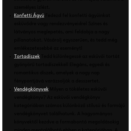
személyes ízlést.
Konfetti Ágyú
Fedezd fel konfetti ágyúinkat
esküvődre vagy rendezvényeidre! Színes és
látványos meglepetés, ami feldobja a nagy
pillanatokat. Vásárolj egyszerűen, és tedd még
emlékezetesebbé az eseményt!
Tortadíszek
Tedd különlegessé az esküvői tortát
gyönyörű tortadíszekkel! Elegáns, egyedi és
romantikus díszek, amelyek a nagy nap
fénypontjává varázsolják a desszertet.
Vendégkönyvek
Milyen a tökéletes esküvői
vendégkönyv? Az esküvői vendégkönyv
kategóriában számos különböző stílusú és formájú
vendégkönyvet találhatunk. A hagyományos
könyvektől kezdve a formabontó megoldásokig
minden megtalálható ebben a kategóriában. A