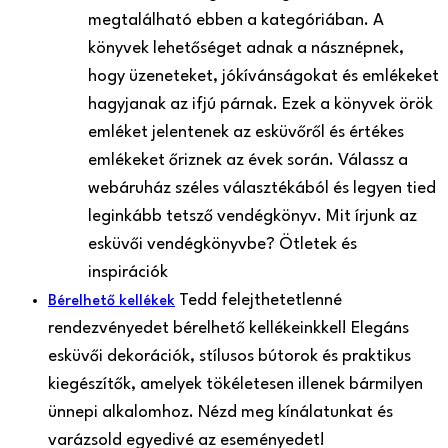
megtalálható ebben a kategóriában. A
könyvek lehetőséget adnak a násznépnek,
hogy üzeneteket, jókívánságokat és emlékeket
hagyjanak az ifjú párnak. Ezek a könyvek örök
emléket jelentenek az esküvőről és értékes
emlékeket őriznek az évek során. Válassz a
webáruház széles választékából és legyen tied
leginkább tetsző vendégkönyv. Mit írjunk az
esküvői vendégkönyvbe? Ötletek és
inspirációk
Tedd felejthetetlenné
Bérelhető kellékek
rendezvényedet bérelhető kellékeinkkel! Elegáns
esküvői dekorációk, stílusos bútorok és praktikus
kiegészítők, amelyek tökéletesen illenek bármilyen
ünnepi alkalomhoz. Nézd meg kínálatunkat és
varázsold egyedivé az eseményedet!