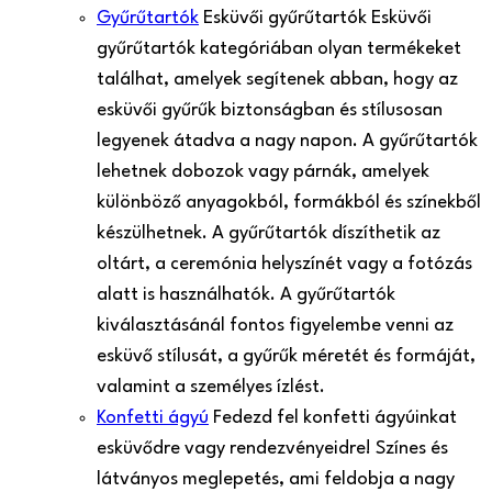
Gyűrűtartók
Esküvői gyűrűtartók Esküvői
gyűrűtartók kategóriában olyan termékeket
találhat, amelyek segítenek abban, hogy az
esküvői gyűrűk biztonságban és stílusosan
legyenek átadva a nagy napon. A gyűrűtartók
lehetnek dobozok vagy párnák, amelyek
különböző anyagokból, formákból és színekből
készülhetnek. A gyűrűtartók díszíthetik az
oltárt, a ceremónia helyszínét vagy a fotózás
alatt is használhatók. A gyűrűtartók
kiválasztásánál fontos figyelembe venni az
esküvő stílusát, a gyűrűk méretét és formáját,
valamint a személyes ízlést.
Konfetti ágyú
Fedezd fel konfetti ágyúinkat
esküvődre vagy rendezvényeidre! Színes és
látványos meglepetés, ami feldobja a nagy