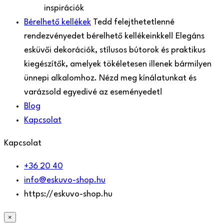
inspirációk
Bérelhető kellékek
Tedd felejthetetlenné
rendezvényedet bérelhető kellékeinkkel! Elegáns
esküvői dekorációk, stílusos bútorok és praktikus
kiegészítők, amelyek tökéletesen illenek bármilyen
ünnepi alkalomhoz. Nézd meg kínálatunkat és
varázsold egyedivé az eseményedet!
Blog
Kapcsolat
Kapcsolat
+36 20 40
info@eskuvo-shop.hu
https://eskuvo-shop.hu
×