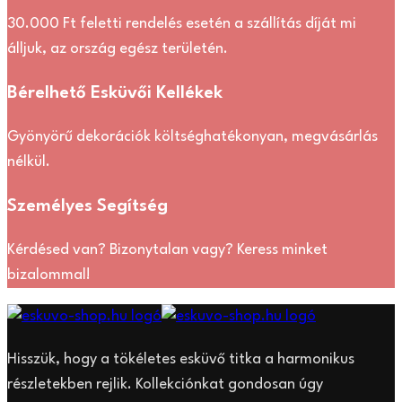
30.000 Ft feletti rendelés esetén a szállítás díját mi
álljuk, az ország egész területén.
Bérelhető Esküvői Kellékek
Gyönyörű dekorációk költséghatékonyan, megvásárlás
nélkül.
Személyes Segítség
Kérdésed van? Bizonytalan vagy? Keress minket
bizalommal!
Hisszük, hogy a tökéletes esküvő titka a harmonikus
részletekben rejlik. Kollekciónkat gondosan úgy