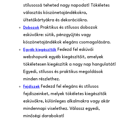
stílusossá teheted nagy napodat! Tökéletes
választás köszönetajándékokra,
ültetőkártyákra és dekorációkra.
Praktikus és stílusos dobozok
Dobozok
esküvőkre: sütik, pénzgyűjtés vagy
köszönetajándékok elegáns csomagolására.
Fedezd fel esküvői
Egyéb kiegészítők
webshopunk egyéb kiegészítőit, amelyek
tökéletesen kiegészítik a nagy nap hangulatát!
Egyedi, stílusos és praktikus megoldások
minden részlethez.
Fedezd fel elegáns és stílusos
Fejdíszek
fejdíszeinket, melyek tökéletes kiegészítők
esküvőkre, különleges alkalmakra vagy akár
mindennapi viselethez. Válassz egyedi,
minőségi darabokat!