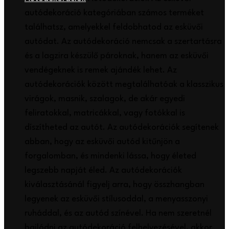
autódekoráció kategóriában számos terméket
találhatsz, amelyekkel feldobhatod az esküvői
autódat. Az autódekoráció nemcsak a szertartásra
és a lagzira készülő pároknak, hanem az esküvői
vendégeknek is remek ajándék lehet. Az
autódekorációk között megtalálhatóak a klasszikus
virágok, masnik, szalagok, de akár egyedi
feliratokkal, matricákkal, vagy fotókkal is
díszítheted az autót. Az autódekorációk segítenek
abban, hogy az esküvői autód kitűnjön a
forgalomban, és mindenki lássa, hogy életed
legszebb napját éled. Az autódekorációk
kiválasztásánál figyelj arra, hogy összhangban
legyenek az esküvői stílusoddal, a menyasszonyi
ruháddal, és az autód színével. Ha nem szeretnél
bajlódni az autódekoráció felhelyezésével, akkor