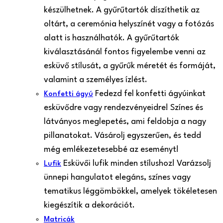
készülhetnek. A gyűrűtartók díszíthetik az
oltárt, a ceremónia helyszínét vagy a fotózás
alatt is használhatók. A gyűrűtartók
kiválasztásánál fontos figyelembe venni az
esküvő stílusát, a gyűrűk méretét és formáját,
valamint a személyes ízlést.
Fedezd fel konfetti ágyúinkat
Konfetti ágyú
esküvődre vagy rendezvényeidre! Színes és
látványos meglepetés, ami feldobja a nagy
pillanatokat. Vásárolj egyszerűen, és tedd
még emlékezetesebbé az eseményt!
Esküvői lufik minden stílushoz! Varázsolj
Lufik
ünnepi hangulatot elegáns, színes vagy
tematikus léggömbökkel, amelyek tökéletesen
kiegészítik a dekorációt.
Matricák