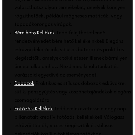
választhatsz olyan termékeket, amelyek könnyen
rögzíthetőek, például mágneses matricák, vagy
tapadókorongos virágok.
Bérelhető Kellékek
Tedd felejthetetlenné
rendezvényedet bérelhető kellékeinkkel! Elegáns
esküvői dekorációk, stílusos bútorok és praktikus
kiegészítők, amelyek tökéletesen illenek bármilyen
ünnepi alkalomhoz. Nézd meg kínálatunkat és
varázsold egyedivé az eseményedet!
Dobozok
Praktikus és stílusos dobozok esküvőkre:
sütik, pénzgyűjtés vagy köszönetajándékok elegáns
csomagolására.
Fotózási Kellékek
Tedd emlékezetessé a nagy nap
pillanatait kreatív fotózási kellékekkel! Válogass
esküvői táblák, vicces kiegészítők és stílusos
dekorációk közül a tökéletes fotókhoz.