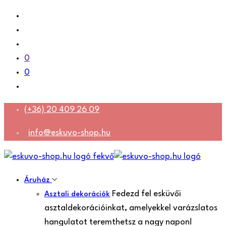
0
0
(+36) 20 409 26 09
info@eskuvo-shop.hu
Áruház
Fedezd fel esküvői
Asztali dekorációk
asztaldekorációinkat, amelyekkel varázslatos
hangulatot teremthetsz a nagy napon!