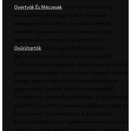
Gyertyák És Mécsesek
Tedd varázslatossá az
esküvőd hangulatát gyertyák és mécsesek
segítségével! Különleges, romantikus fények,
amelyek tökéletesek asztaldíszekhez, kültéri
dekorációkhoz és meghitt pillanatokhoz.
Gyűrűtartók
Esküvői gyűrűtartók Esküvői
gyűrűtartók kategóriában olyan termékeket
találhat, amelyek segítenek abban, hogy az esküvői
gyűrűk biztonságban és stílusosan legyenek átadva
a nagy napon. A gyűrűtartók lehetnek dobozok
vagy párnák, amelyek különböző anyagokból,
formákból és színekből készülhetnek. A gyűrűtartók
díszíthetik az oltárt, a ceremónia helyszínét vagy a
fotózás alatt is használhatók. A gyűrűtartók
kiválasztásánál fontos figyelembe venni az esküvő
stílusát, a gyűrűk méretét és formáját, valamint a