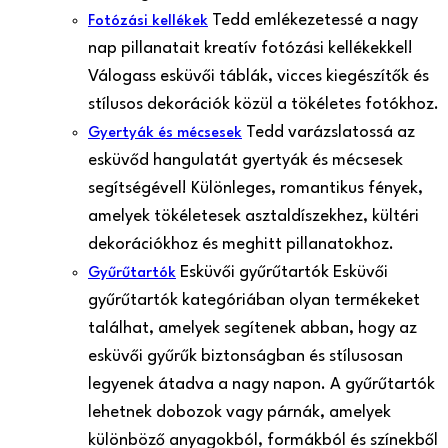
Tedd emlékezetessé a nagy
Fotózási kellékek
nap pillanatait kreatív fotózási kellékekkel!
Válogass esküvői táblák, vicces kiegészítők és
stílusos dekorációk közül a tökéletes fotókhoz.
Tedd varázslatossá az
Gyertyák és mécsesek
esküvőd hangulatát gyertyák és mécsesek
segítségével! Különleges, romantikus fények,
amelyek tökéletesek asztaldíszekhez, kültéri
dekorációkhoz és meghitt pillanatokhoz.
Esküvői gyűrűtartók Esküvői
Gyűrűtartók
gyűrűtartók kategóriában olyan termékeket
találhat, amelyek segítenek abban, hogy az
esküvői gyűrűk biztonságban és stílusosan
legyenek átadva a nagy napon. A gyűrűtartók
lehetnek dobozok vagy párnák, amelyek
különböző anyagokból, formákból és színekből