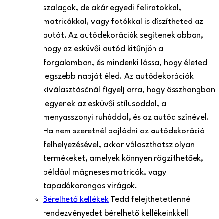
szalagok, de akár egyedi feliratokkal,
matricákkal, vagy fotókkal is díszítheted az
autót. Az autódekorációk segítenek abban,
hogy az esküvői autód kitűnjön a
forgalomban, és mindenki lássa, hogy életed
legszebb napját éled. Az autódekorációk
kiválasztásánál figyelj arra, hogy összhangban
legyenek az esküvői stílusoddal, a
menyasszonyi ruháddal, és az autód színével.
Ha nem szeretnél bajlódni az autódekoráció
felhelyezésével, akkor választhatsz olyan
termékeket, amelyek könnyen rögzíthetőek,
például mágneses matricák, vagy
tapadókorongos virágok.
Bérelhető kellékek
Tedd felejthetetlenné
rendezvényedet bérelhető kellékeinkkel!