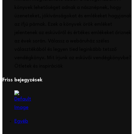
könyvek lehetőséget adnak a násznépnek, hogy
üzeneteket, jókívánságokat és emlékeket hagyjanak
az ifjú párnak. Ezek a könyvek örök emléket
jelentenek az esküvőről és értékes emlékeket őriznek
az évek során. Válassz a webáruház széles
választékából és legyen tied leginkább tetsző
vendégkönyv. Mit írjunk az esküvői vendégkönyvbe?
Ötletek és inspirációk
Friss bejegyzések
Egyéb