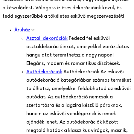
a készülődést. Válogass ízléses dekorációink közül, és
tedd egyszerűbbé a tökéletes esküvő megszervezését!
Áruház
Asztali dekorációk
Fedezd fel esküvői
asztaldekorációinkat, amelyekkel varázslatos
hangulatot teremthetsz a nagy napon!
Elegáns, modern és romantikus díszítések.
Autódekorációk
Autódekorációk Az esküvői
autódekoráció kategóriában számos terméket
találhatsz, amelyekkel feldobhatod az esküvői
autódat. Az autódekoráció nemcsak a
szertartásra és a lagzira készülő pároknak,
hanem az esküvői vendégeknek is remek
ajándék lehet. Az autódekorációk között
megtalálhatóak a klasszikus virágok, masnik,