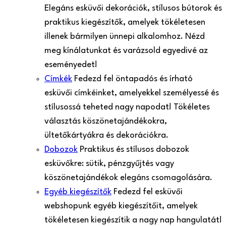
Elegáns esküvői dekorációk, stílusos bútorok és
praktikus kiegészítők, amelyek tökéletesen
illenek bármilyen ünnepi alkalomhoz. Nézd
meg kínálatunkat és varázsold egyedivé az
eseményedet!
Címkék
Fedezd fel öntapadós és írható
esküvői címkéinket, amelyekkel személyessé és
stílusossá teheted nagy napodat! Tökéletes
választás köszönetajándékokra,
ültetőkártyákra és dekorációkra.
Dobozok
Praktikus és stílusos dobozok
esküvőkre: sütik, pénzgyűjtés vagy
köszönetajándékok elegáns csomagolására.
Egyéb kiegészítők
Fedezd fel esküvői
webshopunk egyéb kiegészítőit, amelyek
tökéletesen kiegészítik a nagy nap hangulatát!