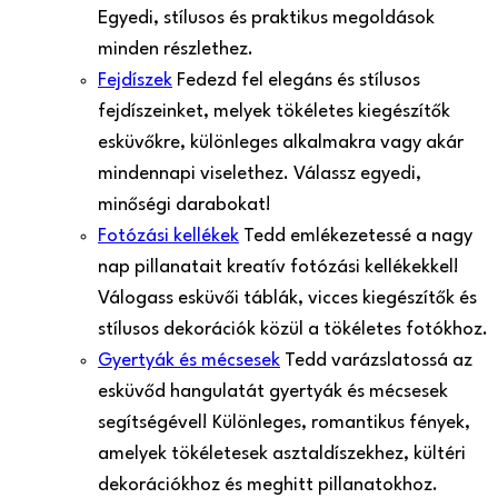
Egyedi, stílusos és praktikus megoldások
minden részlethez.
Fejdíszek
Fedezd fel elegáns és stílusos
fejdíszeinket, melyek tökéletes kiegészítők
esküvőkre, különleges alkalmakra vagy akár
mindennapi viselethez. Válassz egyedi,
minőségi darabokat!
Fotózási kellékek
Tedd emlékezetessé a nagy
nap pillanatait kreatív fotózási kellékekkel!
Válogass esküvői táblák, vicces kiegészítők és
stílusos dekorációk közül a tökéletes fotókhoz.
Gyertyák és mécsesek
Tedd varázslatossá az
esküvőd hangulatát gyertyák és mécsesek
segítségével! Különleges, romantikus fények,
amelyek tökéletesek asztaldíszekhez, kültéri
dekorációkhoz és meghitt pillanatokhoz.