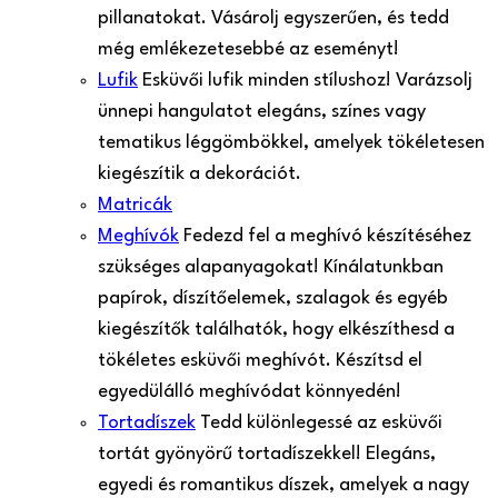
pillanatokat. Vásárolj egyszerűen, és tedd
még emlékezetesebbé az eseményt!
Lufik
Esküvői lufik minden stílushoz! Varázsolj
ünnepi hangulatot elegáns, színes vagy
tematikus léggömbökkel, amelyek tökéletesen
kiegészítik a dekorációt.
Matricák
Meghívók
Fedezd fel a meghívó készítéséhez
szükséges alapanyagokat! Kínálatunkban
papírok, díszítőelemek, szalagok és egyéb
kiegészítők találhatók, hogy elkészíthesd a
tökéletes esküvői meghívót. Készítsd el
egyedülálló meghívódat könnyedén!
Tortadíszek
Tedd különlegessé az esküvői
tortát gyönyörű tortadíszekkel! Elegáns,
egyedi és romantikus díszek, amelyek a nagy