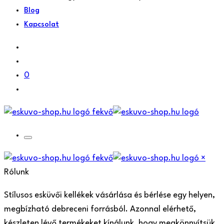
Blog
Kapcsolat
0
×
Rólunk
Stílusos esküvői kellékek vásárlása és bérlése egy helyen,
megbízható debreceni forrásból. Azonnal elérhető,
készleten lévő termékeket kínálunk, hogy megkönnyítsük