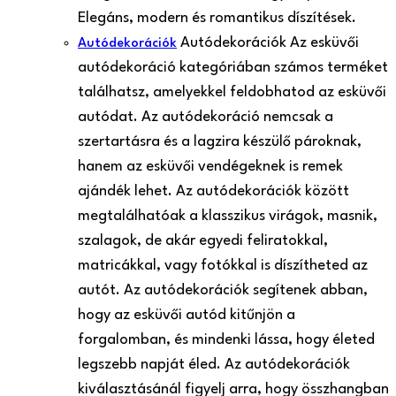
Elegáns, modern és romantikus díszítések.
Autódekorációk Az esküvői
Autódekorációk
autódekoráció kategóriában számos terméket
találhatsz, amelyekkel feldobhatod az esküvői
autódat. Az autódekoráció nemcsak a
szertartásra és a lagzira készülő pároknak,
hanem az esküvői vendégeknek is remek
ajándék lehet. Az autódekorációk között
megtalálhatóak a klasszikus virágok, masnik,
szalagok, de akár egyedi feliratokkal,
matricákkal, vagy fotókkal is díszítheted az
autót. Az autódekorációk segítenek abban,
hogy az esküvői autód kitűnjön a
forgalomban, és mindenki lássa, hogy életed
legszebb napját éled. Az autódekorációk
kiválasztásánál figyelj arra, hogy összhangban