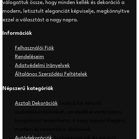
válogattuk össze, hogy minden kellék és dekoráció a
modern, letisztult eleganciát képviselje, megkönnyítve
ezzel a választást a nagy napra.
Információk
Felhasználói Fiók
Rendeléseim
Adatvédelmi Irányelvek
Általános Szerződési Feltételek
Népszerű kategóriák
Asztali Dekorációk
Fedezd fel esküvői
asztaldekorációinkat, amelyekkel varázslatos
hangulatot teremthetsz a nagy napon! Elegáns,
modern és romantikus díszítések.
Autódekorációk
Autódekorációk Az esküvői