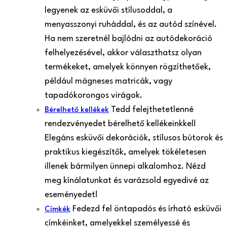
legyenek az esküvői stílusoddal, a
menyasszonyi ruháddal, és az autód színével.
Ha nem szeretnél bajlódni az autódekoráció
felhelyezésével, akkor választhatsz olyan
termékeket, amelyek könnyen rögzíthetőek,
például mágneses matricák, vagy
tapadókorongos virágok.
Tedd felejthetetlenné
Bérelhető kellékek
rendezvényedet bérelhető kellékeinkkel!
Elegáns esküvői dekorációk, stílusos bútorok és
praktikus kiegészítők, amelyek tökéletesen
illenek bármilyen ünnepi alkalomhoz. Nézd
meg kínálatunkat és varázsold egyedivé az
eseményedet!
Fedezd fel öntapadós és írható esküvői
Címkék
címkéinket, amelyekkel személyessé és