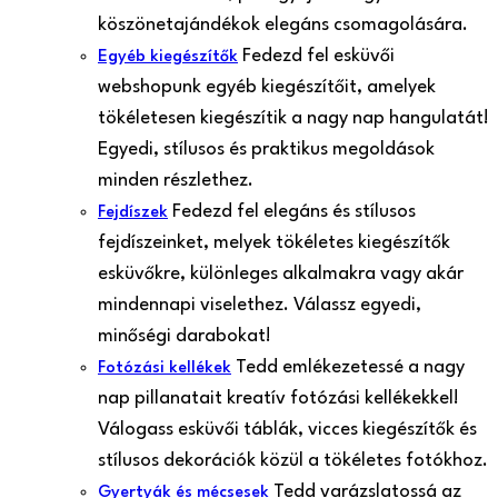
köszönetajándékok elegáns csomagolására.
Fedezd fel esküvői
Egyéb kiegészítők
webshopunk egyéb kiegészítőit, amelyek
tökéletesen kiegészítik a nagy nap hangulatát!
Egyedi, stílusos és praktikus megoldások
minden részlethez.
Fedezd fel elegáns és stílusos
Fejdíszek
fejdíszeinket, melyek tökéletes kiegészítők
esküvőkre, különleges alkalmakra vagy akár
mindennapi viselethez. Válassz egyedi,
minőségi darabokat!
Tedd emlékezetessé a nagy
Fotózási kellékek
nap pillanatait kreatív fotózási kellékekkel!
Válogass esküvői táblák, vicces kiegészítők és
stílusos dekorációk közül a tökéletes fotókhoz.
Tedd varázslatossá az
Gyertyák és mécsesek