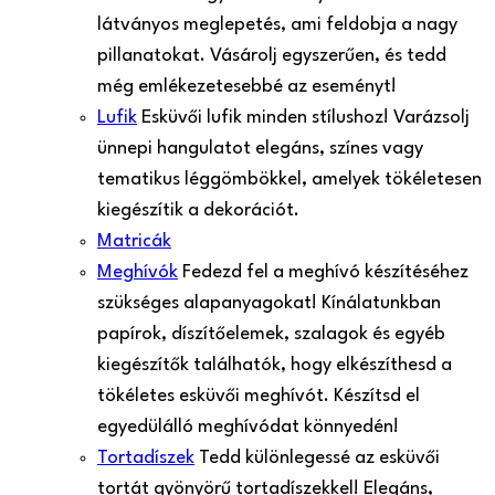
látványos meglepetés, ami feldobja a nagy
pillanatokat. Vásárolj egyszerűen, és tedd
még emlékezetesebbé az eseményt!
Lufik
Esküvői lufik minden stílushoz! Varázsolj
ünnepi hangulatot elegáns, színes vagy
tematikus léggömbökkel, amelyek tökéletesen
kiegészítik a dekorációt.
Matricák
Meghívók
Fedezd fel a meghívó készítéséhez
szükséges alapanyagokat! Kínálatunkban
papírok, díszítőelemek, szalagok és egyéb
kiegészítők találhatók, hogy elkészíthesd a
tökéletes esküvői meghívót. Készítsd el
egyedülálló meghívódat könnyedén!
Tortadíszek
Tedd különlegessé az esküvői
tortát gyönyörű tortadíszekkel! Elegáns,