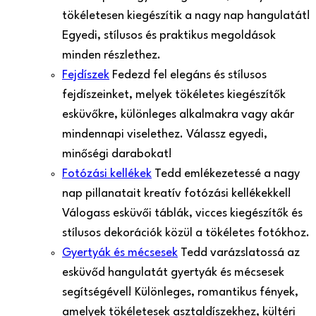
tökéletesen kiegészítik a nagy nap hangulatát!
Egyedi, stílusos és praktikus megoldások
minden részlethez.
Fejdíszek
Fedezd fel elegáns és stílusos
fejdíszeinket, melyek tökéletes kiegészítők
esküvőkre, különleges alkalmakra vagy akár
mindennapi viselethez. Válassz egyedi,
minőségi darabokat!
Fotózási kellékek
Tedd emlékezetessé a nagy
nap pillanatait kreatív fotózási kellékekkel!
Válogass esküvői táblák, vicces kiegészítők és
stílusos dekorációk közül a tökéletes fotókhoz.
Gyertyák és mécsesek
Tedd varázslatossá az
esküvőd hangulatát gyertyák és mécsesek
segítségével! Különleges, romantikus fények,
amelyek tökéletesek asztaldíszekhez, kültéri