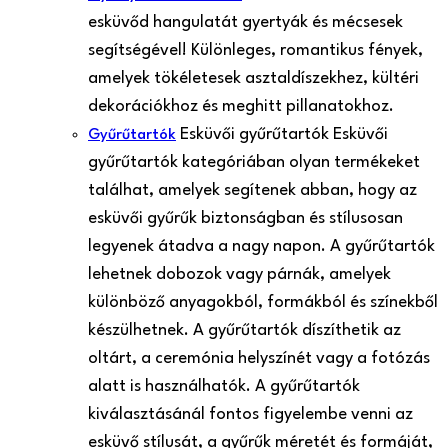
esküvőd hangulatát gyertyák és mécsesek
segítségével! Különleges, romantikus fények,
amelyek tökéletesek asztaldíszekhez, kültéri
dekorációkhoz és meghitt pillanatokhoz.
Esküvői gyűrűtartók Esküvői
Gyűrűtartók
gyűrűtartók kategóriában olyan termékeket
találhat, amelyek segítenek abban, hogy az
esküvői gyűrűk biztonságban és stílusosan
legyenek átadva a nagy napon. A gyűrűtartók
lehetnek dobozok vagy párnák, amelyek
különböző anyagokból, formákból és színekből
készülhetnek. A gyűrűtartók díszíthetik az
oltárt, a ceremónia helyszínét vagy a fotózás
alatt is használhatók. A gyűrűtartók
kiválasztásánál fontos figyelembe venni az
esküvő stílusát, a gyűrűk méretét és formáját,