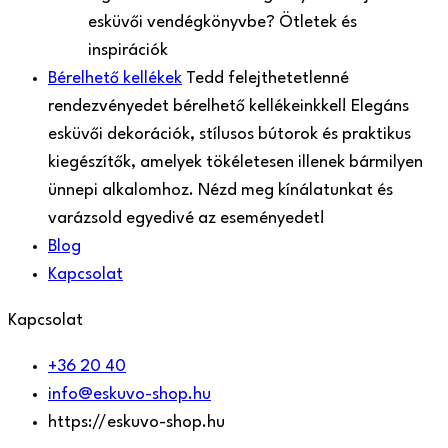
esküvői vendégkönyvbe? Ötletek és
inspirációk
Bérelhető kellékek
Tedd felejthetetlenné
rendezvényedet bérelhető kellékeinkkel! Elegáns
esküvői dekorációk, stílusos bútorok és praktikus
kiegészítők, amelyek tökéletesen illenek bármilyen
ünnepi alkalomhoz. Nézd meg kínálatunkat és
varázsold egyedivé az eseményedet!
Blog
Kapcsolat
Kapcsolat
+36 20 40
info@eskuvo-shop.hu
https://eskuvo-shop.hu