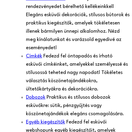
rendezvényedet bérelhető kellékeinkkel!
Elegáns esküvői dekorációk, stílusos bútorok és
praktikus kiegészítők, amelyek tökéletesen
illenek bármilyen ünnepi alkalomhoz. Nézd
meg kínálatunkat és varázsold egyedivé az
eseményedet!
Címkék
Fedezd fel öntapadós és írható
esküvői címkéinket, amelyekkel személyessé és
stílusossá teheted nagy napodat! Tökéletes
választás köszönetajándékokra,
ültetőkártyákra és dekorációkra.
Dobozok
Praktikus és stílusos dobozok
esküvőkre: sütik, pénzgyűjtés vagy
köszönetajándékok elegáns csomagolására.
Egyéb kiegészítők
Fedezd fel esküvői
webshopunk egyéb kiegészítőit, amelyek