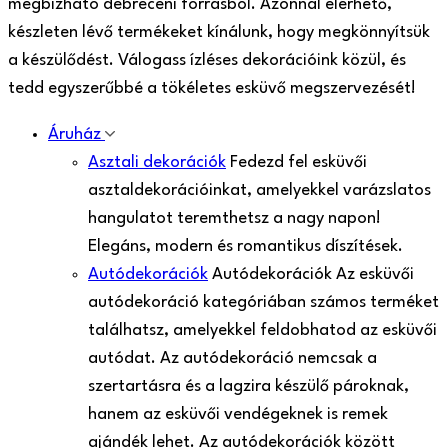
megbízható debreceni forrásból. Azonnal elérhető,
készleten lévő termékeket kínálunk, hogy megkönnyítsük
a készülődést. Válogass ízléses dekorációink közül, és
tedd egyszerűbbé a tökéletes esküvő megszervezését!
Áruház
Asztali dekorációk
Fedezd fel esküvői
asztaldekorációinkat, amelyekkel varázslatos
hangulatot teremthetsz a nagy napon!
Elegáns, modern és romantikus díszítések.
Autódekorációk
Autódekorációk Az esküvői
autódekoráció kategóriában számos terméket
találhatsz, amelyekkel feldobhatod az esküvői
autódat. Az autódekoráció nemcsak a
szertartásra és a lagzira készülő pároknak,
hanem az esküvői vendégeknek is remek
ajándék lehet. Az autódekorációk között