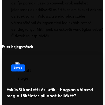
az ifjú párnak. Ezek a könyvek örök emléket
jelentenek az esküvőről és értékes emlékeket őriznek
az évek során. Válassz a webáruház széles
választékából és legyen tied leginkább tetsző
vendégkönyv. Mit írjunk az esküvői vendégkönyvbe?
Ötletek és inspirációk
Friss bejegyzések
Egyéb
Esküvői konfetti és lufik – hogyan válaszd
meg a tökéletes pillanat kellékét?