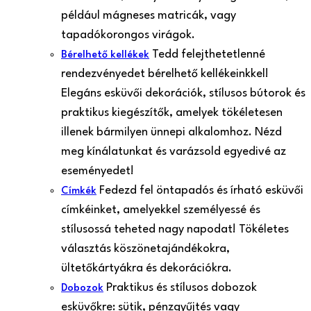
például mágneses matricák, vagy
tapadókorongos virágok.
Tedd felejthetetlenné
Bérelhető kellékek
rendezvényedet bérelhető kellékeinkkel!
Elegáns esküvői dekorációk, stílusos bútorok és
praktikus kiegészítők, amelyek tökéletesen
illenek bármilyen ünnepi alkalomhoz. Nézd
meg kínálatunkat és varázsold egyedivé az
eseményedet!
Fedezd fel öntapadós és írható esküvői
Címkék
címkéinket, amelyekkel személyessé és
stílusossá teheted nagy napodat! Tökéletes
választás köszönetajándékokra,
ültetőkártyákra és dekorációkra.
Praktikus és stílusos dobozok
Dobozok
esküvőkre: sütik, pénzgyűjtés vagy