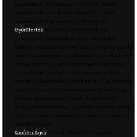
segítségével! Különleges, romantikus fények,
amelyek tökéletesek asztaldíszekhez, kültéri
dekorációkhoz és meghitt pillanatokhoz.
Gyűrűtartók
Esküvői gyűrűtartók Esküvői
gyűrűtartók kategóriában olyan termékeket
találhat, amelyek segítenek abban, hogy az esküvői
gyűrűk biztonságban és stílusosan legyenek átadva
a nagy napon. A gyűrűtartók lehetnek dobozok
vagy párnák, amelyek különböző anyagokból,
formákból és színekből készülhetnek. A gyűrűtartók
díszíthetik az oltárt, a ceremónia helyszínét vagy a
fotózás alatt is használhatók. A gyűrűtartók
kiválasztásánál fontos figyelembe venni az esküvő
stílusát, a gyűrűk méretét és formáját, valamint a
személyes ízlést.
Konfetti Ágyú
Fedezd fel konfetti ágyúinkat