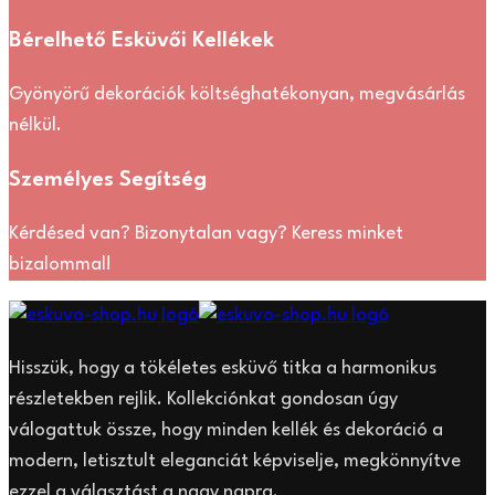
Bérelhető Esküvői Kellékek
Gyönyörű dekorációk költséghatékonyan, megvásárlás
nélkül.
Személyes Segítség
Kérdésed van? Bizonytalan vagy? Keress minket
bizalommal!
Hisszük, hogy a tökéletes esküvő titka a harmonikus
részletekben rejlik. Kollekciónkat gondosan úgy
válogattuk össze, hogy minden kellék és dekoráció a
modern, letisztult eleganciát képviselje, megkönnyítve
ezzel a választást a nagy napra.