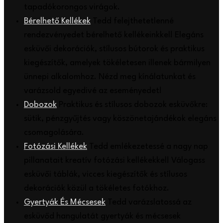
tapadókorongos virágok.
Bérelhető Kellékek
Tedd felejthetetlenné
rendezvényedet bérelhető kellékeinkkel! Elegáns
esküvői dekorációk, stílusos bútorok és praktikus
kiegészítők, amelyek tökéletesen illenek bármilyen
ünnepi alkalomhoz. Nézd meg kínálatunkat és
varázsold egyedivé az eseményedet!
Dobozok
Praktikus és stílusos dobozok esküvőkre:
sütik, pénzgyűjtés vagy köszönetajándékok elegáns
csomagolására.
Fotózási Kellékek
Tedd emlékezetessé a nagy nap
pillanatait kreatív fotózási kellékekkel! Válogass
esküvői táblák, vicces kiegészítők és stílusos
dekorációk közül a tökéletes fotókhoz.
Gyertyák És Mécsesek
Tedd varázslatossá az
esküvőd hangulatát gyertyák és mécsesek