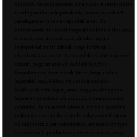
autódat. Az autódekoráció nemcsak a szertartásra
és a lagzira készülő pároknak, hanem az esküvői
vendégeknek is remek ajándék lehet. Az
autódekorációk között megtalálhatóak a klasszikus
virágok, masnik, szalagok, de akár egyedi
feliratokkal, matricákkal, vagy fotókkal is
díszítheted az autót. Az autódekorációk segítenek
abban, hogy az esküvői autód kitűnjön a
forgalomban, és mindenki lássa, hogy életed
legszebb napját éled. Az autódekorációk
kiválasztásánál figyelj arra, hogy összhangban
legyenek az esküvői stílusoddal, a menyasszonyi
ruháddal, és az autód színével. Ha nem szeretnél
bajlódni az autódekoráció felhelyezésével, akkor
választhatsz olyan termékeket, amelyek könnyen
rögzíthetőek, például mágneses matricák, vagy