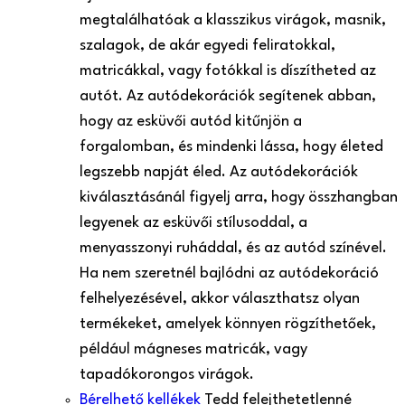
megtalálhatóak a klasszikus virágok, masnik,
szalagok, de akár egyedi feliratokkal,
matricákkal, vagy fotókkal is díszítheted az
autót. Az autódekorációk segítenek abban,
hogy az esküvői autód kitűnjön a
forgalomban, és mindenki lássa, hogy életed
legszebb napját éled. Az autódekorációk
kiválasztásánál figyelj arra, hogy összhangban
legyenek az esküvői stílusoddal, a
menyasszonyi ruháddal, és az autód színével.
Ha nem szeretnél bajlódni az autódekoráció
felhelyezésével, akkor választhatsz olyan
termékeket, amelyek könnyen rögzíthetőek,
például mágneses matricák, vagy
tapadókorongos virágok.
Bérelhető kellékek
Tedd felejthetetlenné