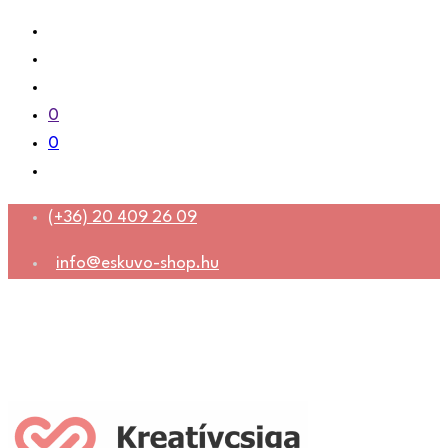
0
0
(+36) 20 409 26 09
info@eskuvo-shop.hu