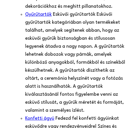
dekorációkhoz és meghitt pillanatokhoz.
Gyűrűtartók
Esküvői gyűrűtartók Esküvői
gyűrűtartók kategóriában olyan termékeket
találhat, amelyek segítenek abban, hogy az
esküvői gyűrűk biztonságban és stílusosan
legyenek átadva a nagy napon. A gyűrűtartók
lehetnek dobozok vagy párnák, amelyek
különböző anyagokból, formákból és színekből
készülhetnek. A gyűrűtartók díszíthetik az
oltárt, a ceremónia helyszínét vagy a fotózás
alatt is használhatók. A gyűrűtartók
kiválasztásánál fontos figyelembe venni az
esküvő stílusát, a gyűrűk méretét és formáját,
valamint a személyes ízlést.
Konfetti ágyú
Fedezd fel konfetti ágyúinkat
esküvődre vagy rendezvényeidre! Színes és