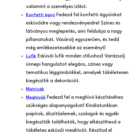
valamint a személyes ízlést.
Fedezd fel konfetti ágyúinkat
Konfetti ágyú
esküvődre vagy rendezvényeidre! Színes és
látványos meglepetés, ami feldobja a nagy
pillanatokat. Vásárolj egyszerűen, és tedd
még emlékezetesebbé az eseményt!
Esküvői lufik minden stílushoz! Varázsolj
Lufik
ünnepi hangulatot elegáns, színes vagy
tematikus léggömbökkel, amelyek tökéletesen
kiegészítik a dekorációt.
Matricák
Fedezd fel a meghívó készítéséhez
Meghívók
szükséges alapanyagokat! Kínálatunkban
papírok, díszítőelemek, szalagok és egyéb
kiegészítők találhatók, hogy elkészíthesd a
tökéletes esküvői meghívót. Készítsd el