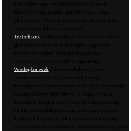
esküvődre vagy rendezvényeidre! Színes és
látványos meglepetés, ami feldobja a nagy
pillanatokat. Vásárolj egyszerűen, és tedd még
emlékezetesebbé az eseményt!
Tortadíszek
Tedd különlegessé az esküvői tortát
gyönyörű tortadíszekkel! Elegáns, egyedi és
romantikus díszek, amelyek a nagy nap
fénypontjává varázsolják a desszertet.
Vendégkönyvek
Milyen a tökéletes esküvői
vendégkönyv? Az esküvői vendégkönyv
kategóriában számos különböző stílusú és formájú
vendégkönyvet találhatunk. A hagyományos
könyvektől kezdve a formabontó megoldásokig
minden megtalálható ebben a kategóriában. A
könyvek lehetőséget adnak a násznépnek, hogy
üzeneteket, jókívánságokat és emlékeket hagyjanak