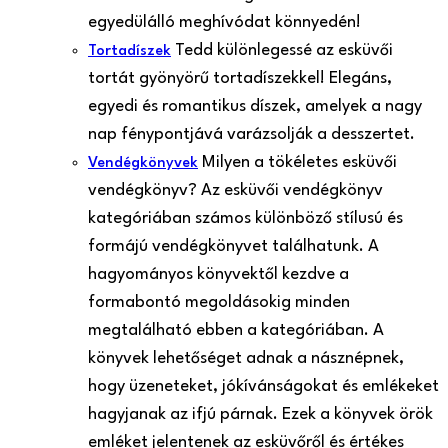
egyedülálló meghívódat könnyedén!
Tedd különlegessé az esküvői
Tortadíszek
tortát gyönyörű tortadíszekkel! Elegáns,
egyedi és romantikus díszek, amelyek a nagy
nap fénypontjává varázsolják a desszertet.
Milyen a tökéletes esküvői
Vendégkönyvek
vendégkönyv? Az esküvői vendégkönyv
kategóriában számos különböző stílusú és
formájú vendégkönyvet találhatunk. A
hagyományos könyvektől kezdve a
formabontó megoldásokig minden
megtalálható ebben a kategóriában. A
könyvek lehetőséget adnak a násznépnek,
hogy üzeneteket, jókívánságokat és emlékeket
hagyjanak az ifjú párnak. Ezek a könyvek örök
emléket jelentenek az esküvőről és értékes