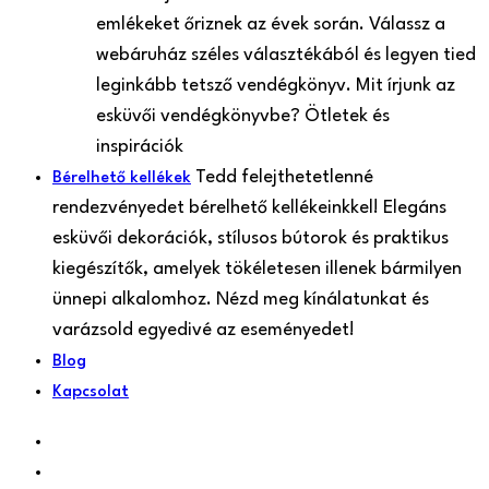
emlékeket őriznek az évek során. Válassz a
webáruház széles választékából és legyen tied
leginkább tetsző vendégkönyv. Mit írjunk az
esküvői vendégkönyvbe? Ötletek és
inspirációk
Tedd felejthetetlenné
Bérelhető kellékek
rendezvényedet bérelhető kellékeinkkel! Elegáns
esküvői dekorációk, stílusos bútorok és praktikus
kiegészítők, amelyek tökéletesen illenek bármilyen
ünnepi alkalomhoz. Nézd meg kínálatunkat és
varázsold egyedivé az eseményedet!
Blog
Kapcsolat