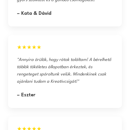
gyors szállítást és a gondos csomagolást!"
– Kata & Dávid
★★★★★
"Annyira örülök, hogy rátok találtam! A bérelhető
táblák tökéletes állapotban érkeztek, és
rengeteget spóroltunk velük. Mindenkinek csak
ajánlani tudom a Kreatívcsigát!"
– Eszter
★★★★★