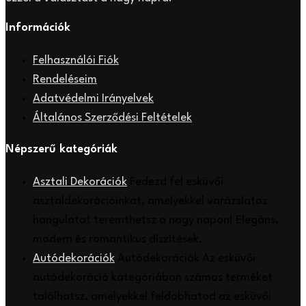
Információk
Felhasználói Fiók
Rendeléseim
Adatvédelmi Irányelvek
Általános Szerződési Feltételek
Népszerű kategóriák
Asztali Dekorációk
Fedezd fel esküvői
asztaldekorációinkat, amelyekkel varázslatos
hangulatot teremthetsz a nagy napon! Elegáns,
modern és romantikus díszítések.
Autódekorációk
Autódekorációk Az esküvői
autódekoráció kategóriában számos terméket
találhatsz, amelyekkel feldobhatod az esküvői