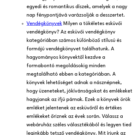
egyedi és romantikus díszek, amelyek a nagy
nap fénypontjává varázsolják a desszertet.
Vendégkönyvek
Milyen a tökéletes esküvői
vendégkönyv? Az esküvői vendégkönyv
kategóriában számos különböző stílusú és
formájú vendégkönyvet találhatunk. A
hagyományos könyvektől kezdve a
formabontó megoldásokig minden
megtalálható ebben a kategóriában. A
könyvek lehetőséget adnak a násznépnek,
hogy üzeneteket, jókívánságokat és emlékeket
hagyjanak az ifjú párnak. Ezek a könyvek örök
emléket jelentenek az esküvőről és értékes
emlékeket őriznek az évek során. Válassz a
webáruház széles választékából és legyen tied
leginkább tetsző vendégkönyv. Mit írjunk az