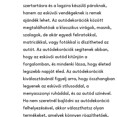
szertartásra és a lagzira készülő pároknak,
hanem az esküvői vendégeknek is remek
ajándék lehet. Az autódekorációk között
megtalálhatóak a klasszikus virágok, masnik,
szalagok, de akár egyedi feliratokkal,
matricákkal, vagy fotókkal is díszítheted az
autót. Az autódekorációk segítenek abban,
hogy az esküvői autód kitűnjön a
forgalomban, és mindenki lássa, hogy életed
legszebb napját éled. Az autódekorációk
kiválasztásánál figyelj arra, hogy összhangban
legyenek az esküvői stílusoddal, a
menyasszonyi ruháddal, és az autód színével.
Ha nem szeretnél bajlódni az autódekoráció
felhelyezésével, akkor választhatsz olyan
termékeket, amelyek könnyen rögzíthetőek,