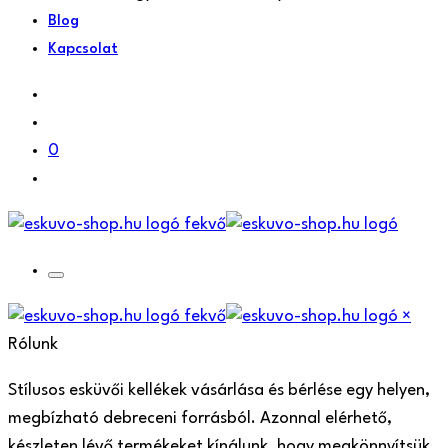
Blog
Kapcsolat
0
×
Rólunk
Stílusos esküvői kellékek vásárlása és bérlése egy helyen,
megbízható debreceni forrásból. Azonnal elérhető,
készleten lévő termékeket kínálunk, hogy megkönnyítsük