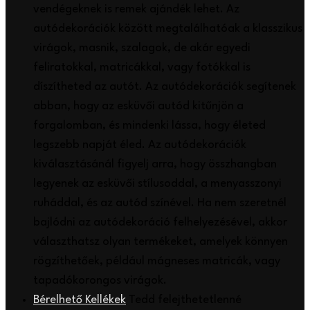
vendégeknek is remek ajándék lehet. Az
autódekorációk között megtalálhatóak a klasszikus
virágok, masnik, szalagok, de akár egyedi
feliratokkal, matricákkal, vagy fotókkal is
díszítheted az autót. Az autódekorációk segítenek
abban, hogy az esküvői autód kitűnjön a
forgalomban, és mindenki lássa, hogy életed
legszebb napját éled. Az autódekorációk
kiválasztásánál figyelj arra, hogy összhangban
legyenek az esküvői stílusoddal, a menyasszonyi
ruháddal, és az autód színével. Ha nem szeretnél
bajlódni az autódekoráció felhelyezésével, akkor
választhatsz olyan termékeket, amelyek könnyen
rögzíthetőek, például mágneses matricák, vagy
tapadókorongos virágok.
Bérelhető Kellékek
Tedd felejthetetlenné