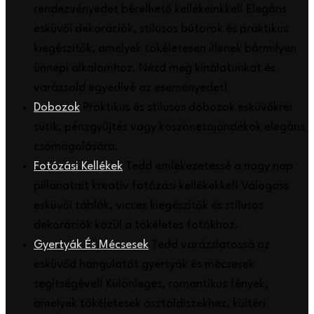
rendezvényedet bérelhető kellékeinkkel! Elegáns
esküvői dekorációk, stílusos bútorok és praktikus
kiegészítők, amelyek tökéletesen illenek bármilyen
ünnepi alkalomhoz. Nézd meg kínálatunkat és
varázsold egyedivé az eseményedet!
Dobozok
Praktikus és stílusos dobozok esküvőkre:
sütik, pénzgyűjtés vagy köszönetajándékok elegáns
csomagolására.
Fotózási Kellékek
Tedd emlékezetessé a nagy nap
pillanatait kreatív fotózási kellékekkel! Válogass
esküvői táblák, vicces kiegészítők és stílusos
dekorációk közül a tökéletes fotókhoz.
Gyertyák És Mécsesek
Tedd varázslatossá az
esküvőd hangulatát gyertyák és mécsesek
segítségével! Különleges, romantikus fények,
amelyek tökéletesek asztaldíszekhez, kültéri