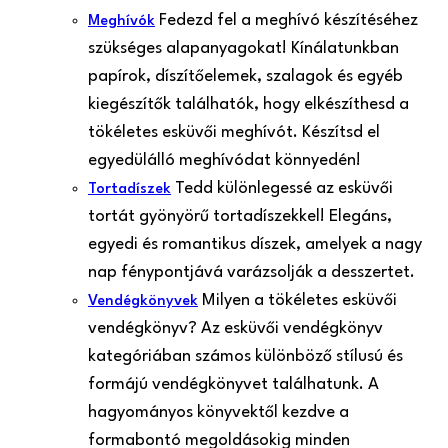
Fedezd fel a meghívó készítéséhez
Meghívók
szükséges alapanyagokat! Kínálatunkban
papírok, díszítőelemek, szalagok és egyéb
kiegészítők találhatók, hogy elkészíthesd a
tökéletes esküvői meghívót. Készítsd el
egyedülálló meghívódat könnyedén!
Tedd különlegessé az esküvői
Tortadíszek
tortát gyönyörű tortadíszekkel! Elegáns,
egyedi és romantikus díszek, amelyek a nagy
nap fénypontjává varázsolják a desszertet.
Milyen a tökéletes esküvői
Vendégkönyvek
vendégkönyv? Az esküvői vendégkönyv
kategóriában számos különböző stílusú és
formájú vendégkönyvet találhatunk. A
hagyományos könyvektől kezdve a
formabontó megoldásokig minden