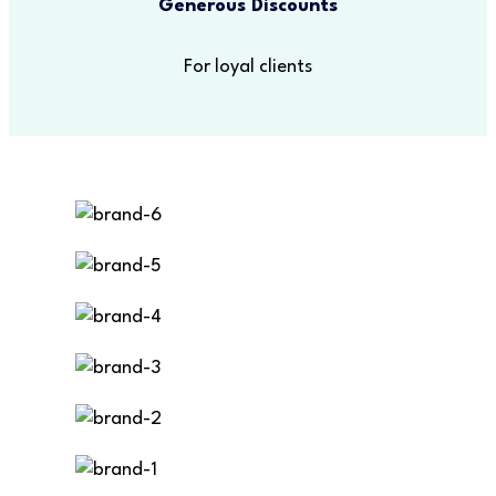
Generous Discounts
For loyal clients