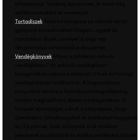
pillanatokat. Vásárolj egyszerűen, és tedd még
emlékezetesebbé az eseményt!
Tortadíszek
Tedd különlegessé az esküvői tortát
gyönyörű tortadíszekkel! Elegáns, egyedi és
romantikus díszek, amelyek a nagy nap
fénypontjává varázsolják a desszertet.
Vendégkönyvek
Milyen a tökéletes esküvői
vendégkönyv? Az esküvői vendégkönyv
kategóriában számos különböző stílusú és formájú
vendégkönyvet találhatunk. A hagyományos
könyvektől kezdve a formabontó megoldásokig
minden megtalálható ebben a kategóriában. A
könyvek lehetőséget adnak a násznépnek, hogy
üzeneteket, jókívánságokat és emlékeket hagyjanak
az ifjú párnak. Ezek a könyvek örök emléket
jelentenek az esküvőről és értékes emlékeket őriznek