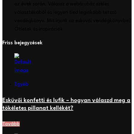
az évek során. Válassz a webáruház széles
választékából és legyen tied leginkább tetsző
vendégkönyv. Mit írjunk az esküvői vendégkönyvbe?
Ötletek és inspirációk
Friss bejegyzések
Egyéb
Esküvői konfetti és lufik – hogyan válaszd meg a
tökéletes pillanat kellékét?
Tovább