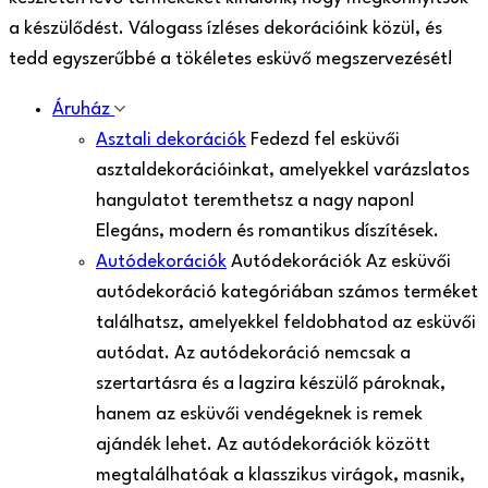
a készülődést. Válogass ízléses dekorációink közül, és
tedd egyszerűbbé a tökéletes esküvő megszervezését!
Áruház
Asztali dekorációk
Fedezd fel esküvői
asztaldekorációinkat, amelyekkel varázslatos
hangulatot teremthetsz a nagy napon!
Elegáns, modern és romantikus díszítések.
Autódekorációk
Autódekorációk Az esküvői
autódekoráció kategóriában számos terméket
találhatsz, amelyekkel feldobhatod az esküvői
autódat. Az autódekoráció nemcsak a
szertartásra és a lagzira készülő pároknak,
hanem az esküvői vendégeknek is remek
ajándék lehet. Az autódekorációk között
megtalálhatóak a klasszikus virágok, masnik,