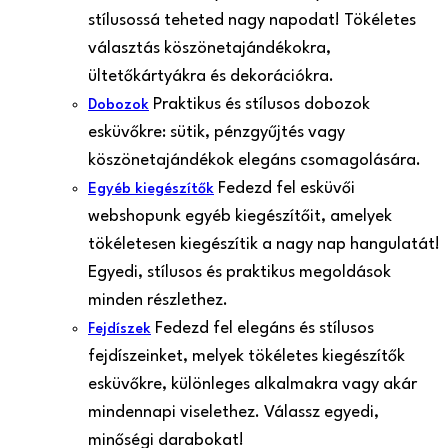
stílusossá teheted nagy napodat! Tökéletes
választás köszönetajándékokra,
ültetőkártyákra és dekorációkra.
Praktikus és stílusos dobozok
Dobozok
esküvőkre: sütik, pénzgyűjtés vagy
köszönetajándékok elegáns csomagolására.
Fedezd fel esküvői
Egyéb kiegészítők
webshopunk egyéb kiegészítőit, amelyek
tökéletesen kiegészítik a nagy nap hangulatát!
Egyedi, stílusos és praktikus megoldások
minden részlethez.
Fedezd fel elegáns és stílusos
Fejdíszek
fejdíszeinket, melyek tökéletes kiegészítők
esküvőkre, különleges alkalmakra vagy akár
mindennapi viselethez. Válassz egyedi,
minőségi darabokat!