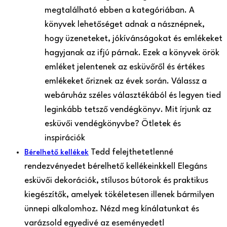
megtalálható ebben a kategóriában. A
könyvek lehetőséget adnak a násznépnek,
hogy üzeneteket, jókívánságokat és emlékeket
hagyjanak az ifjú párnak. Ezek a könyvek örök
emléket jelentenek az esküvőről és értékes
emlékeket őriznek az évek során. Válassz a
webáruház széles választékából és legyen tied
leginkább tetsző vendégkönyv. Mit írjunk az
esküvői vendégkönyvbe? Ötletek és
inspirációk
Tedd felejthetetlenné
Bérelhető kellékek
rendezvényedet bérelhető kellékeinkkel! Elegáns
esküvői dekorációk, stílusos bútorok és praktikus
kiegészítők, amelyek tökéletesen illenek bármilyen
ünnepi alkalomhoz. Nézd meg kínálatunkat és
varázsold egyedivé az eseményedet!