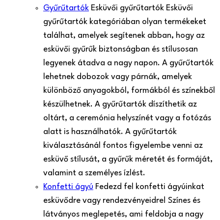
Gyűrűtartók
Esküvői gyűrűtartók Esküvői
gyűrűtartók kategóriában olyan termékeket
találhat, amelyek segítenek abban, hogy az
esküvői gyűrűk biztonságban és stílusosan
legyenek átadva a nagy napon. A gyűrűtartók
lehetnek dobozok vagy párnák, amelyek
különböző anyagokból, formákból és színekből
készülhetnek. A gyűrűtartók díszíthetik az
oltárt, a ceremónia helyszínét vagy a fotózás
alatt is használhatók. A gyűrűtartók
kiválasztásánál fontos figyelembe venni az
esküvő stílusát, a gyűrűk méretét és formáját,
valamint a személyes ízlést.
Konfetti ágyú
Fedezd fel konfetti ágyúinkat
esküvődre vagy rendezvényeidre! Színes és
látványos meglepetés, ami feldobja a nagy