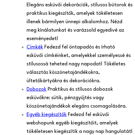
Elegáns esküvői dekorációk, stílusos bútorok és
praktikus kiegészítők, amelyek tökéletesen
illenek bármilyen ünnepi alkalomhoz. Nézd
meg kínálatunkat és varázsold egyedivé az
eseményedet!
Címkék
Fedezd fel öntapadós és írható
esküvői címkéinket, amelyekkel személyessé és
stílusossá teheted nagy napodat! Tökéletes
választás köszönetajándékokra,
ültetőkártyákra és dekorációkra.
Dobozok
Praktikus és stílusos dobozok
esküvőkre: sütik, pénzgyűjtés vagy
köszönetajándékok elegáns csomagolására.
Egyéb kiegészítők
Fedezd fel esküvői
webshopunk egyéb kiegészítőit, amelyek
tökéletesen kiegészítik a nagy nap hangulatát!