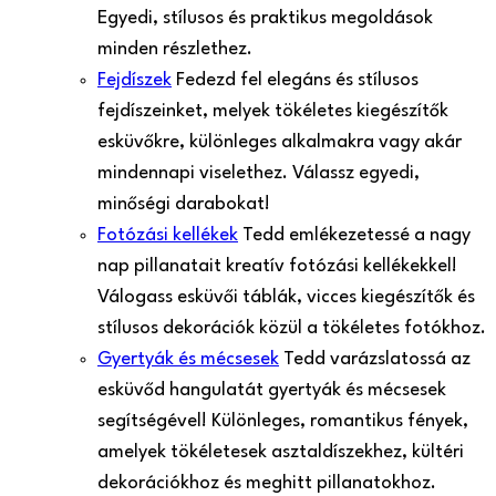
Egyedi, stílusos és praktikus megoldások
minden részlethez.
Fejdíszek
Fedezd fel elegáns és stílusos
fejdíszeinket, melyek tökéletes kiegészítők
esküvőkre, különleges alkalmakra vagy akár
mindennapi viselethez. Válassz egyedi,
minőségi darabokat!
Fotózási kellékek
Tedd emlékezetessé a nagy
nap pillanatait kreatív fotózási kellékekkel!
Válogass esküvői táblák, vicces kiegészítők és
stílusos dekorációk közül a tökéletes fotókhoz.
Gyertyák és mécsesek
Tedd varázslatossá az
esküvőd hangulatát gyertyák és mécsesek
segítségével! Különleges, romantikus fények,
amelyek tökéletesek asztaldíszekhez, kültéri
dekorációkhoz és meghitt pillanatokhoz.