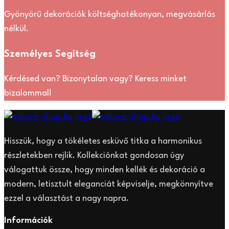
Gyönyörű dekorációk költséghatékonyan, megvásárlás
nélkül.
Személyes Segítség
Kérdésed van? Bizonytalan vagy? Keress minket
bizalommal!
Hisszük, hogy a tökéletes esküvő titka a harmonikus
részletekben rejlik. Kollekciónkat gondosan úgy
válogattuk össze, hogy minden kellék és dekoráció a
modern, letisztult eleganciát képviselje, megkönnyítve
ezzel a választást a nagy napra.
Információk