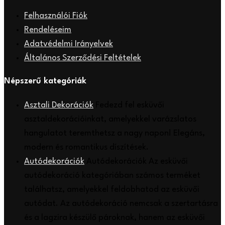
Felhasználói Fiók
Rendeléseim
Adatvédelmi Irányelvek
Általános Szerződési Feltételek
Népszerű kategóriák
Asztali Dekorációk
Fedezd fel esküvői
asztaldekorációinkat, amelyekkel varázslatos
hangulatot teremthetsz a nagy napon! Elegáns,
modern és romantikus díszítések.
Autódekorációk
Autódekorációk Az esküvői
autódekoráció kategóriában számos terméket
találhatsz, amelyekkel feldobhatod az esküvői
autódat. Az autódekoráció nemcsak a szertartásra
és a lagzira készülő pároknak, hanem az esküvői