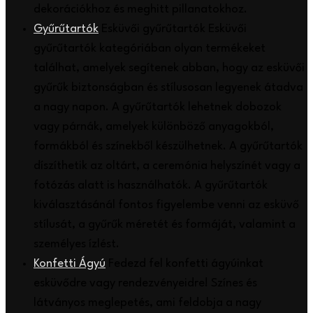
dekorációkhoz és meghitt pillanatokhoz.
Gyűrűtartók
Esküvői gyűrűtartók Esküvői
gyűrűtartók kategóriában olyan termékeket
találhat, amelyek segítenek abban, hogy az esküvői
gyűrűk biztonságban és stílusosan legyenek átadva
a nagy napon. A gyűrűtartók lehetnek dobozok
vagy párnák, amelyek különböző anyagokból,
formákból és színekből készülhetnek. A gyűrűtartók
díszíthetik az oltárt, a ceremónia helyszínét vagy a
fotózás alatt is használhatók. A gyűrűtartók
kiválasztásánál fontos figyelembe venni az esküvő
stílusát, a gyűrűk méretét és formáját, valamint a
személyes ízlést.
Konfetti Ágyú
Fedezd fel konfetti ágyúinkat
esküvődre vagy rendezvényeidre! Színes és
látványos meglepetés, ami feldobja a nagy