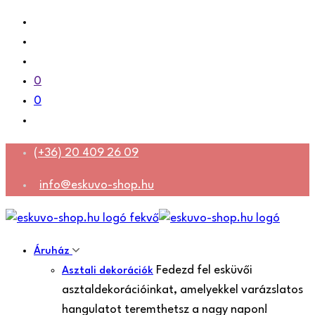
0
0
(+36) 20 409 26 09
info@eskuvo-shop.hu
Áruház
Fedezd fel esküvői
Asztali dekorációk
asztaldekorációinkat, amelyekkel varázslatos
hangulatot teremthetsz a nagy napon!