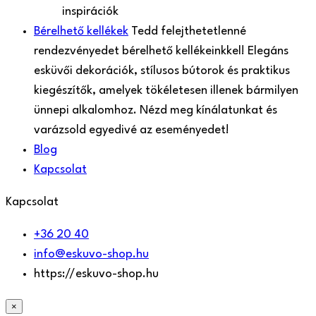
inspirációk
Bérelhető kellékek
Tedd felejthetetlenné
rendezvényedet bérelhető kellékeinkkel! Elegáns
esküvői dekorációk, stílusos bútorok és praktikus
kiegészítők, amelyek tökéletesen illenek bármilyen
ünnepi alkalomhoz. Nézd meg kínálatunkat és
varázsold egyedivé az eseményedet!
Blog
Kapcsolat
Kapcsolat
+36 20 40
info@eskuvo-shop.hu
https://eskuvo-shop.hu
×