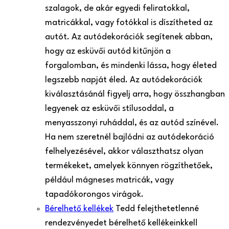
szalagok, de akár egyedi feliratokkal,
matricákkal, vagy fotókkal is díszítheted az
autót. Az autódekorációk segítenek abban,
hogy az esküvői autód kitűnjön a
forgalomban, és mindenki lássa, hogy életed
legszebb napját éled. Az autódekorációk
kiválasztásánál figyelj arra, hogy összhangban
legyenek az esküvői stílusoddal, a
menyasszonyi ruháddal, és az autód színével.
Ha nem szeretnél bajlódni az autódekoráció
felhelyezésével, akkor választhatsz olyan
termékeket, amelyek könnyen rögzíthetőek,
például mágneses matricák, vagy
tapadókorongos virágok.
Bérelhető kellékek
Tedd felejthetetlenné
rendezvényedet bérelhető kellékeinkkel!