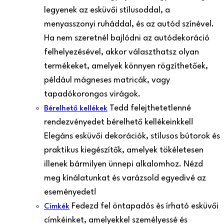
legyenek az esküvői stílusoddal, a
menyasszonyi ruháddal, és az autód színével.
Ha nem szeretnél bajlódni az autódekoráció
felhelyezésével, akkor választhatsz olyan
termékeket, amelyek könnyen rögzíthetőek,
például mágneses matricák, vagy
tapadókorongos virágok.
Tedd felejthetetlenné
Bérelhető kellékek
rendezvényedet bérelhető kellékeinkkel!
Elegáns esküvői dekorációk, stílusos bútorok és
praktikus kiegészítők, amelyek tökéletesen
illenek bármilyen ünnepi alkalomhoz. Nézd
meg kínálatunkat és varázsold egyedivé az
eseményedet!
Fedezd fel öntapadós és írható esküvői
Címkék
címkéinket, amelyekkel személyessé és