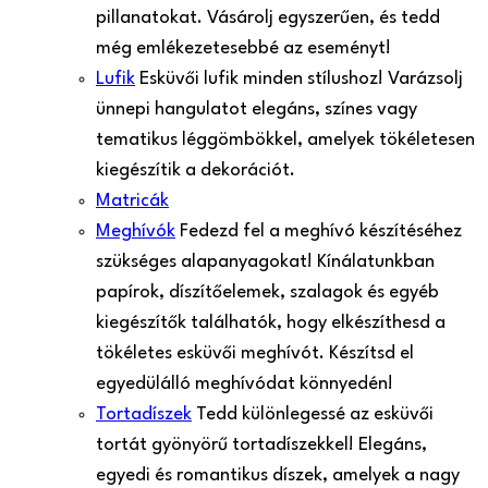
pillanatokat. Vásárolj egyszerűen, és tedd
még emlékezetesebbé az eseményt!
Lufik
Esküvői lufik minden stílushoz! Varázsolj
ünnepi hangulatot elegáns, színes vagy
tematikus léggömbökkel, amelyek tökéletesen
kiegészítik a dekorációt.
Matricák
Meghívók
Fedezd fel a meghívó készítéséhez
szükséges alapanyagokat! Kínálatunkban
papírok, díszítőelemek, szalagok és egyéb
kiegészítők találhatók, hogy elkészíthesd a
tökéletes esküvői meghívót. Készítsd el
egyedülálló meghívódat könnyedén!
Tortadíszek
Tedd különlegessé az esküvői
tortát gyönyörű tortadíszekkel! Elegáns,
egyedi és romantikus díszek, amelyek a nagy