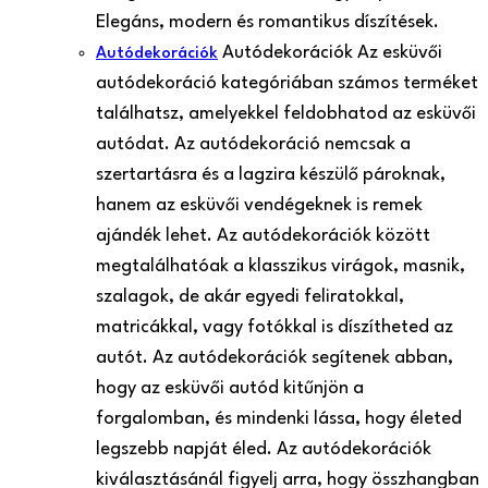
Elegáns, modern és romantikus díszítések.
Autódekorációk Az esküvői
Autódekorációk
autódekoráció kategóriában számos terméket
találhatsz, amelyekkel feldobhatod az esküvői
autódat. Az autódekoráció nemcsak a
szertartásra és a lagzira készülő pároknak,
hanem az esküvői vendégeknek is remek
ajándék lehet. Az autódekorációk között
megtalálhatóak a klasszikus virágok, masnik,
szalagok, de akár egyedi feliratokkal,
matricákkal, vagy fotókkal is díszítheted az
autót. Az autódekorációk segítenek abban,
hogy az esküvői autód kitűnjön a
forgalomban, és mindenki lássa, hogy életed
legszebb napját éled. Az autódekorációk
kiválasztásánál figyelj arra, hogy összhangban