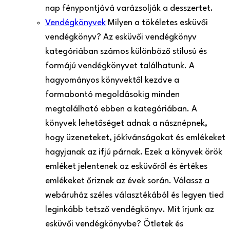
nap fénypontjává varázsolják a desszertet.
Vendégkönyvek
Milyen a tökéletes esküvői
vendégkönyv? Az esküvői vendégkönyv
kategóriában számos különböző stílusú és
formájú vendégkönyvet találhatunk. A
hagyományos könyvektől kezdve a
formabontó megoldásokig minden
megtalálható ebben a kategóriában. A
könyvek lehetőséget adnak a násznépnek,
hogy üzeneteket, jókívánságokat és emlékeket
hagyjanak az ifjú párnak. Ezek a könyvek örök
emléket jelentenek az esküvőről és értékes
emlékeket őriznek az évek során. Válassz a
webáruház széles választékából és legyen tied
leginkább tetsző vendégkönyv. Mit írjunk az
esküvői vendégkönyvbe? Ötletek és