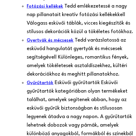
Tedd emlékezetessé a nagy
Fotózási kellékek
nap pillanatait kreatív fotózási kellékekkel!
Válogass esküvői táblák, vicces kiegészítők és
stílusos dekorációk közül a tökéletes fotókhoz.
Tedd varázslatossá az
Gyertyák és mécsesek
esküvőd hangulatát gyertyák és mécsesek
segítségével! Különleges, romantikus fények,
amelyek tökéletesek asztaldíszekhez, kültéri
dekorációkhoz és meghitt pillanatokhoz.
Esküvői gyűrűtartók Esküvői
Gyűrűtartók
gyűrűtartók kategóriában olyan termékeket
találhat, amelyek segítenek abban, hogy az
esküvői gyűrűk biztonságban és stílusosan
legyenek átadva a nagy napon. A gyűrűtartók
lehetnek dobozok vagy párnák, amelyek
különböző anyagokból, formákból és színekből