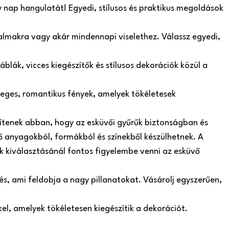
y nap hangulatát! Egyedi, stílusos és praktikus megoldások
lkalmakra vagy akár mindennapi viselethez. Válassz egyedi,
blák, vicces kiegészítők és stílusos dekorációk közül a
leges, romantikus fények, amelyek tökéletesek
gítenek abban, hogy az esküvői gyűrűk biztonságban és
 anyagokból, formákból és színekből készülhetnek. A
ók kiválasztásánál fontos figyelembe venni az esküvő
s, ami feldobja a nagy pillanatokat. Vásárolj egyszerűen,
el, amelyek tökéletesen kiegészítik a dekorációt.