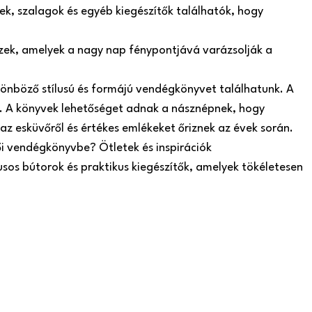
k, szalagok és egyéb kiegészítők találhatók, hogy
szek, amelyek a nagy nap fénypontjává varázsolják a
önböző stílusú és formájú vendégkönyvet találhatunk. A
 A könyvek lehetőséget adnak a násznépnek, hogy
az esküvőről és értékes emlékeket őriznek az évek során.
ői vendégkönyvbe? Ötletek és inspirációk
usos bútorok és praktikus kiegészítők, amelyek tökéletesen