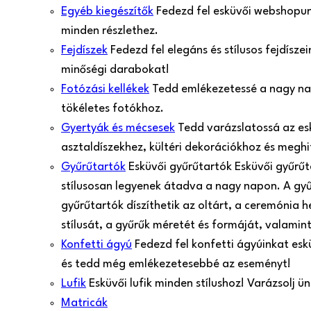
Egyéb kiegészítők
Fedezd fel esküvői webshopunk
minden részlethez.
Fejdíszek
Fedezd fel elegáns és stílusos fejdísz
minőségi darabokat!
Fotózási kellékek
Tedd emlékezetessé a nagy nap 
tökéletes fotókhoz.
Gyertyák és mécsesek
Tedd varázslatossá az es
asztaldíszekhez, kültéri dekorációkhoz és meghi
Gyűrűtartók
Esküvői gyűrűtartók Esküvői gyűrű
stílusosan legyenek átadva a nagy napon. A gy
gyűrűtartók díszíthetik az oltárt, a ceremónia 
stílusát, a gyűrűk méretét és formáját, valamint
Konfetti ágyú
Fedezd fel konfetti ágyúinkat esk
és tedd még emlékezetesebbé az eseményt!
Lufik
Esküvői lufik minden stílushoz! Varázsolj 
Matricák