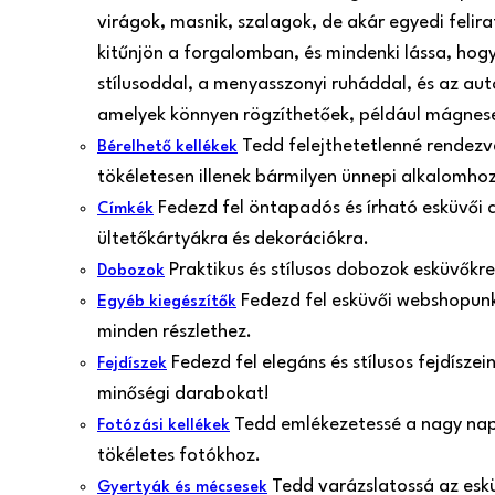
virágok, masnik, szalagok, de akár egyedi felir
kitűnjön a forgalomban, és mindenki lássa, hogy
stílusoddal, a menyasszonyi ruháddal, és az aut
amelyek könnyen rögzíthetőek, például mágnes
Tedd felejthetetlenné rendezvé
Bérelhető kellékek
tökéletesen illenek bármilyen ünnepi alkalomh
Fedezd fel öntapadós és írható esküvői 
Címkék
ültetőkártyákra és dekorációkra.
Praktikus és stílusos dobozok esküvőkr
Dobozok
Fedezd fel esküvői webshopunk 
Egyéb kiegészítők
minden részlethez.
Fedezd fel elegáns és stílusos fejdísze
Fejdíszek
minőségi darabokat!
Tedd emlékezetessé a nagy nap p
Fotózási kellékek
tökéletes fotókhoz.
Tedd varázslatossá az esk
Gyertyák és mécsesek