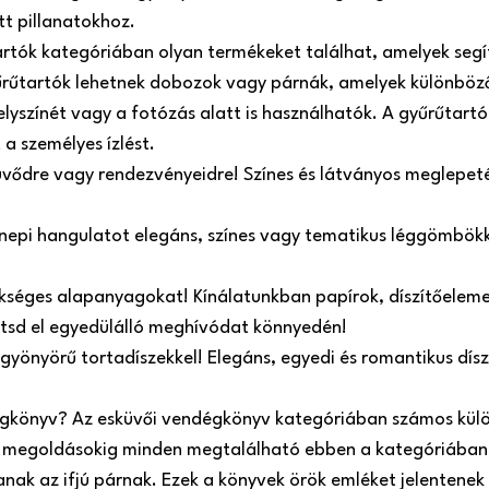
tt pillanatokhoz.
artók kategóriában olyan termékeket találhat, amelyek seg
űrűtartók lehetnek dobozok vagy párnák, amelyek különböző
helyszínét vagy a fotózás alatt is használhatók. A gyűrűtart
 a személyes ízlést.
üvődre vagy rendezvényeidre! Színes és látványos meglepeté
ünnepi hangulatot elegáns, színes vagy tematikus léggömbökk
kséges alapanyagokat! Kínálatunkban papírok, díszítőelemek
zítsd el egyedülálló meghívódat könnyedén!
 gyönyörű tortadíszekkel! Elegáns, egyedi és romantikus dí
égkönyv? Az esküvői vendégkönyv kategóriában számos külö
megoldásokig minden megtalálható ebben a kategóriában.
ak az ifjú párnak. Ezek a könyvek örök emléket jelentenek 