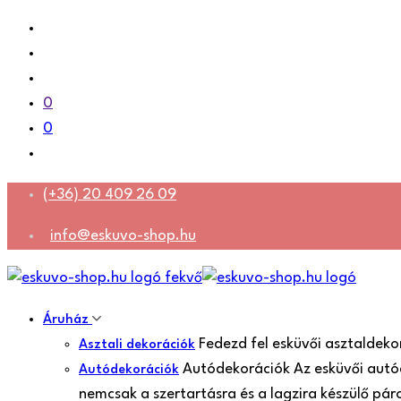
0
0
(+36) 20 409 26 09
info@eskuvo-shop.hu
Áruház
Fedezd fel esküvői asztaldeko
Asztali dekorációk
Autódekorációk Az esküvői autó
Autódekorációk
nemcsak a szertartásra és a lagzira készülő pá