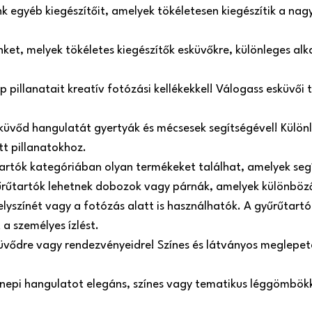
 egyéb kiegészítőit, amelyek tökéletesen kiegészítik a nag
einket, melyek tökéletes kiegészítők esküvőkre, különleges a
pillanatait kreatív fotózási kellékekkel! Válogass esküvői tá
küvőd hangulatát gyertyák és mécsesek segítségével! Külön
tt pillanatokhoz.
tartók kategóriában olyan termékeket találhat, amelyek se
űrűtartók lehetnek dobozok vagy párnák, amelyek különböző
helyszínét vagy a fotózás alatt is használhatók. A gyűrűtart
 a személyes ízlést.
üvődre vagy rendezvényeidre! Színes és látványos meglepeté
ünnepi hangulatot elegáns, színes vagy tematikus léggömbökk