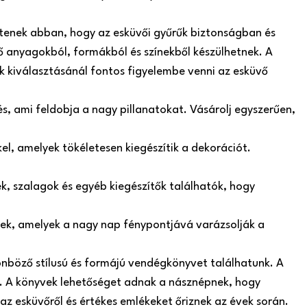
ítenek abban, hogy az esküvői gyűrűk biztonságban és
 anyagokból, formákból és színekből készülhetnek. A
ók kiválasztásánál fontos figyelembe venni az esküvő
s, ami feldobja a nagy pillanatokat. Vásárolj egyszerűen,
el, amelyek tökéletesen kiegészítik a dekorációt.
, szalagok és egyéb kiegészítők találhatók, hogy
szek, amelyek a nagy nap fénypontjává varázsolják a
nböző stílusú és formájú vendégkönyvet találhatunk. A
 A könyvek lehetőséget adnak a násznépnek, hogy
az esküvőről és értékes emlékeket őriznek az évek során.