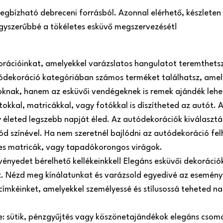
 megbízható debreceni forrásból. Azonnal elérhető, készlete
 egyszerűbbé a tökéletes esküvő megszervezését!
orációinkat, amelyekkel varázslatos hangulatot teremthets
ódekoráció kategóriában számos terméket találhatsz, amel
roknak, hanem az esküvői vendégeknek is remek ajándék lehe
atokkal, matricákkal, vagy fotókkal is díszítheted az autót
 életed legszebb napját éled. Az autódekorációk kiválasztá
ód színével. Ha nem szeretnél bajlódni az autódekoráció fel
es matricák, vagy tapadókorongos virágok.
ényedet bérelhető kellékeinkkel! Elegáns esküvői dekorációk,
oz. Nézd meg kínálatunkat és varázsold egyedivé az esemény
 címkéinket, amelyekkel személyessé és stílusossá teheted 
re: sütik, pénzgyűjtés vagy köszönetajándékok elegáns csom