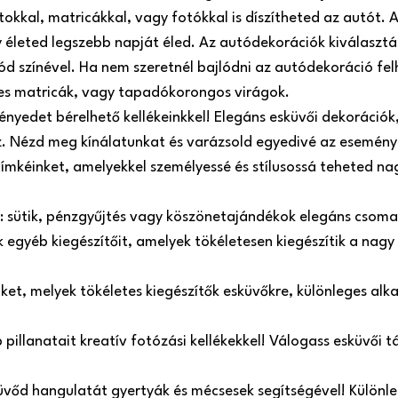
atokkal, matricákkal, vagy fotókkal is díszítheted az autót
 életed legszebb napját éled. Az autódekorációk kiválasztá
ód színével. Ha nem szeretnél bajlódni az autódekoráció fel
es matricák, vagy tapadókorongos virágok.
nyedet bérelhető kellékeinkkel! Elegáns esküvői dekorációk, 
oz. Nézd meg kínálatunkat és varázsold egyedivé az esemény
címkéinket, amelyekkel személyessé és stílusossá teheted n
e: sütik, pénzgyűjtés vagy köszönetajándékok elegáns csom
egyéb kiegészítőit, amelyek tökéletesen kiegészítik a nagy
inket, melyek tökéletes kiegészítők esküvőkre, különleges a
illanatait kreatív fotózási kellékekkel! Válogass esküvői táb
üvőd hangulatát gyertyák és mécsesek segítségével! Különle