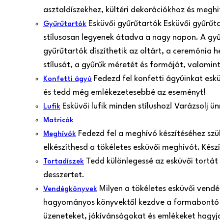
asztaldíszekhez, kültéri dekorációkhoz és meghi
Esküvői gyűrűtartók Esküvői gyűrűt
Gyűrűtartók
stílusosan legyenek átadva a nagy napon. A gy
gyűrűtartók díszíthetik az oltárt, a ceremónia 
stílusát, a gyűrűk méretét és formáját, valamint
Fedezd fel konfetti ágyúinkat esk
Konfetti ágyú
és tedd még emlékezetesebbé az eseményt!
Esküvői lufik minden stílushoz! Varázsolj 
Lufik
Matricák
Fedezd fel a meghívó készítéséhez szü
Meghívók
elkészíthesd a tökéletes esküvői meghívót. Kés
Tedd különlegessé az esküvői tortát
Tortadíszek
desszertet.
Milyen a tökéletes esküvői vend
Vendégkönyvek
hagyományos könyvektől kezdve a formabontó 
üzeneteket, jókívánságokat és emlékeket hagyjan