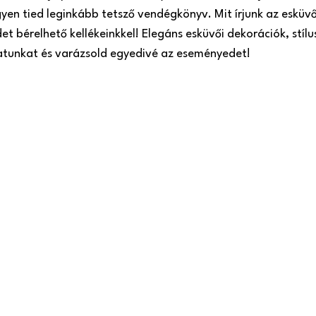
gyen tied leginkább tetsző vendégkönyv. Mit írjunk az esküv
t bérelhető kellékeinkkel! Elegáns esküvői dekorációk, stílu
latunkat és varázsold egyedivé az eseményedet!