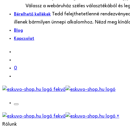
Válassz a webáruház széles választékából és le
Tedd felejthetetlenné rendezvényede
Bérelhető kellékek
illenek bármilyen ünnepi alkalomhoz. Nézd meg kíná
Blog
Kapcsolat
0
×
Rólunk