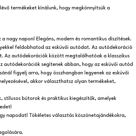
n lévő termékeket kínálunk, hogy megkönnyítsük a
z a nagy napon! Elegáns, modern és romantikus díszítések.
yekkel feldobhatod az esküvői autódat. Az autódekoráció
t. Az autódekorációk között megtalálhatóak a klasszikus
. Az autódekorációk segítenek abban, hogy az esküvői autód
sánál figyelj arra, hogy összhangban legyenek az esküvői
helyezésével, akkor választhatsz olyan termékeket,
 stílusos bútorok és praktikus kiegészítők, amelyek
edet!
nagy napodat! Tökéletes választás köszönetajándékokra,
agolására.