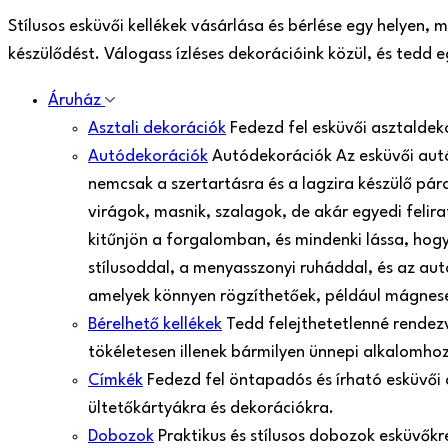
Stílusos esküvői kellékek vásárlása és bérlése egy helyen,
készülődést. Válogass ízléses dekorációink közül, és tedd
Áruház
Asztali dekorációk
Fedezd fel esküvői asztaldek
Autódekorációk
Autódekorációk Az esküvői aut
nemcsak a szertartásra és a lagzira készülő pá
virágok, masnik, szalagok, de akár egyedi felir
kitűnjön a forgalomban, és mindenki lássa, hogy
stílusoddal, a menyasszonyi ruháddal, és az aut
amelyek könnyen rögzíthetőek, például mágnes
Bérelhető kellékek
Tedd felejthetetlenné rendezv
tökéletesen illenek bármilyen ünnepi alkalomh
Címkék
Fedezd fel öntapadós és írható esküvői
ültetőkártyákra és dekorációkra.
Dobozok
Praktikus és stílusos dobozok esküvők