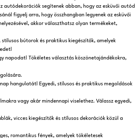
. Az autódekorációk segítenek abban, hogy az esküvői autód
sánál figyelj arra, hogy összhangban legyenek az esküvői
helyezésével, akkor választhatsz olyan termékeket,
stílusos bútorok és praktikus kiegészítők, amelyek
edet!
agy napodat! Tökéletes választás köszönetajándékokra,
agolására.
 nap hangulatát! Egyedi, stílusos és praktikus megoldások
lkalmakra vagy akár mindennapi viselethez. Válassz egyedi,
lák, vicces kiegészítők és stílusos dekorációk közül a
ges, romantikus fények, amelyek tökéletesek