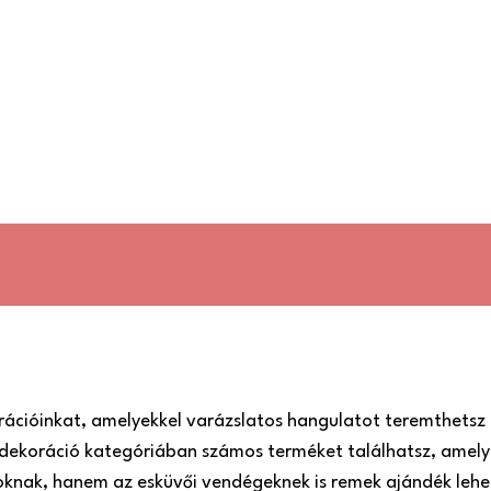
rációinkat, amelyekkel varázslatos hangulatot teremthetsz 
dekoráció kategóriában számos terméket találhatsz, amely
roknak, hanem az esküvői vendégeknek is remek ajándék lehe