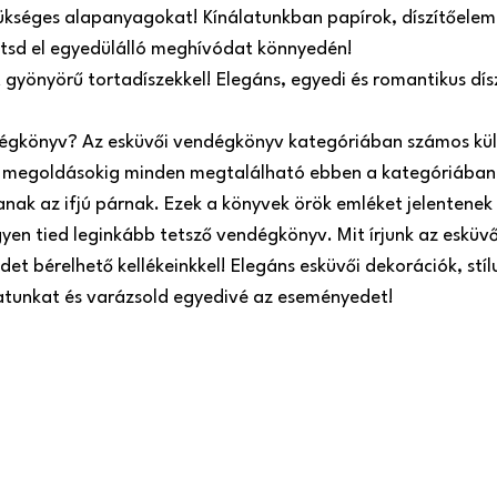
ükséges alapanyagokat! Kínálatunkban papírok, díszítőeleme
zítsd el egyedülálló meghívódat könnyedén!
t gyönyörű tortadíszekkel! Elegáns, egyedi és romantikus dí
dégkönyv? Az esküvői vendégkönyv kategóriában számos kül
megoldásokig minden megtalálható ebben a kategóriában.
ak az ifjú párnak. Ezek a könyvek örök emléket jelentenek 
gyen tied leginkább tetsző vendégkönyv. Mit írjunk az esküv
et bérelhető kellékeinkkel! Elegáns esküvői dekorációk, stíl
latunkat és varázsold egyedivé az eseményedet!