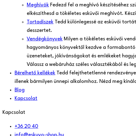
Meghívók
Fedezd fel a meghívó készítéséhez sz
elkészíthesd a tökéletes esküvői meghívót. Kés
Tortadíszek
Tedd különlegessé az esküvői tortá
desszertet.
Vendégkönyvek
Milyen a tökéletes esküvői ven
hagyományos könyvektől kezdve a formabontó 
üzeneteket, jókívánságokat és emlékeket hagyjan
Válassz a webáruház széles választékából és le
Bérelhető kellékek
Tedd felejthetetlenné rendezvényed
illenek bármilyen ünnepi alkalomhoz. Nézd meg kíná
Blog
Kapcsolat
Kapcsolat
+36 20 40
info@eskuvo-shop.hu