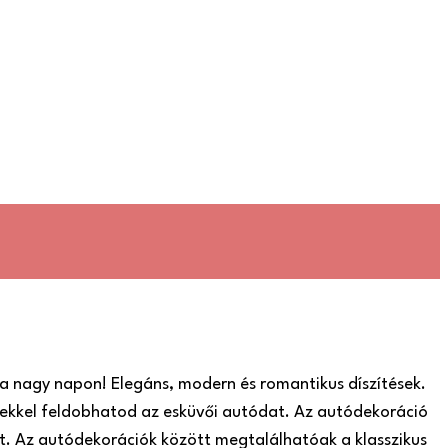
a nagy napon! Elegáns, modern és romantikus díszítések.
ekkel feldobhatod az esküvői autódat. Az autódekoráció
t. Az autódekorációk között megtalálhatóak a klasszikus