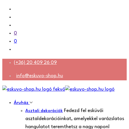
0
0
(+36) 20 409 26 09
info@eskuvo-shop.hu
Áruház
Fedezd fel esküvői
Asztali dekorációk
asztaldekorációinkat, amelyekkel varázslatos
hangulatot teremthetsz a nagy napon!