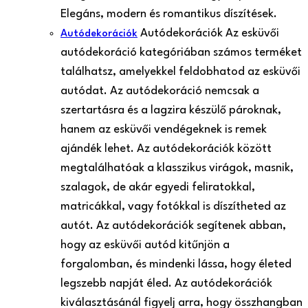
Elegáns, modern és romantikus díszítések.
Autódekorációk Az esküvői
Autódekorációk
autódekoráció kategóriában számos terméket
találhatsz, amelyekkel feldobhatod az esküvői
autódat. Az autódekoráció nemcsak a
szertartásra és a lagzira készülő pároknak,
hanem az esküvői vendégeknek is remek
ajándék lehet. Az autódekorációk között
megtalálhatóak a klasszikus virágok, masnik,
szalagok, de akár egyedi feliratokkal,
matricákkal, vagy fotókkal is díszítheted az
autót. Az autódekorációk segítenek abban,
hogy az esküvői autód kitűnjön a
forgalomban, és mindenki lássa, hogy életed
legszebb napját éled. Az autódekorációk
kiválasztásánál figyelj arra, hogy összhangban