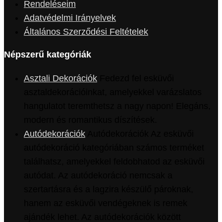
Rendeléseim
Adatvédelmi Irányelvek
Általános Szerződési Feltételek
Népszerű kategóriák
Asztali Dekorációk
Fedezd fel esküvői
asztaldekorációinkat, amelyekkel varázslatos
hangulatot teremthetsz a nagy napon! Elegáns,
modern és romantikus díszítések.
Autódekorációk
Autódekorációk Az esküvői
autódekoráció kategóriában számos terméket
találhatsz, amelyekkel feldobhatod az esküvői
autódat. Az autódekoráció nemcsak a
szertartásra és a lagzira készülő pároknak,
hanem az esküvői vendégeknek is remek
ajándék lehet. Az autódekorációk között