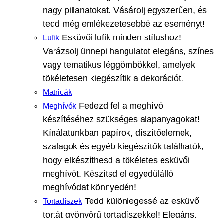
nagy pillanatokat. Vásárolj egyszerűen, és
tedd még emlékezetesebbé az eseményt!
Esküvői lufik minden stílushoz!
Lufik
Varázsolj ünnepi hangulatot elegáns, színes
vagy tematikus léggömbökkel, amelyek
tökéletesen kiegészítik a dekorációt.
Matricák
Fedezd fel a meghívó
Meghívók
készítéséhez szükséges alapanyagokat!
Kínálatunkban papírok, díszítőelemek,
szalagok és egyéb kiegészítők találhatók,
hogy elkészíthesd a tökéletes esküvői
meghívót. Készítsd el egyedülálló
meghívódat könnyedén!
Tedd különlegessé az esküvői
Tortadíszek
tortát gyönyörű tortadíszekkel! Elegáns,