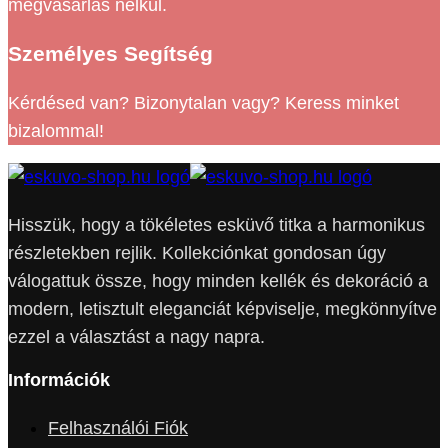
megvásárlás nélkül.
Személyes Segítség
Kérdésed van? Bizonytalan vagy? Keress minket
bizalommal!
Hisszük, hogy a tökéletes esküvő titka a harmonikus
részletekben rejlik. Kollekciónkat gondosan úgy
válogattuk össze, hogy minden kellék és dekoráció a
modern, letisztult eleganciát képviselje, megkönnyítve
ezzel a választást a nagy napra.
Információk
Felhasználói Fiók