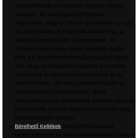
megtalálhatóak a klasszikus virágok, masnik,
szalagok, de akár egyedi feliratokkal,
matricákkal, vagy fotókkal is díszítheted az autót.
Az autódekorációk segítenek abban, hogy az
esküvői autód kitűnjön a forgalomban, és
mindenki lássa, hogy életed legszebb napját
éled. Az autódekorációk kiválasztásánál figyelj
arra, hogy összhangban legyenek az esküvői
stílusoddal, a menyasszonyi ruháddal, és az
autód színével. Ha nem szeretnél bajlódni az
autódekoráció felhelyezésével, akkor
választhatsz olyan termékeket, amelyek könnyen
rögzíthetőek, például mágneses matricák, vagy
tapadókorongos virágok.
Bérelhető Kellékek
Tedd felejthetetlenné
rendezvényedet bérelhető kellékeinkkel! Elegáns