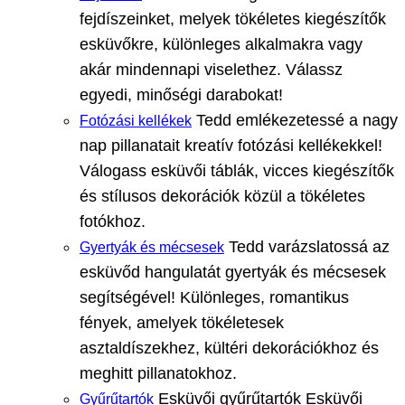
fejdíszeinket, melyek tökéletes kiegészítők
esküvőkre, különleges alkalmakra vagy
akár mindennapi viselethez. Válassz
egyedi, minőségi darabokat!
Tedd emlékezetessé a nagy
Fotózási kellékek
nap pillanatait kreatív fotózási kellékekkel!
Válogass esküvői táblák, vicces kiegészítők
és stílusos dekorációk közül a tökéletes
fotókhoz.
Tedd varázslatossá az
Gyertyák és mécsesek
esküvőd hangulatát gyertyák és mécsesek
segítségével! Különleges, romantikus
fények, amelyek tökéletesek
asztaldíszekhez, kültéri dekorációkhoz és
meghitt pillanatokhoz.
Esküvői gyűrűtartók Esküvői
Gyűrűtartók