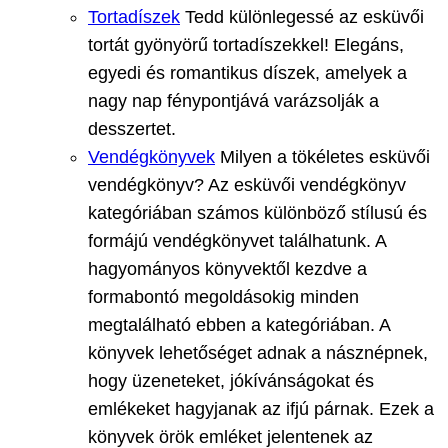
Tortadíszek
Tedd különlegessé az esküvői
tortát gyönyörű tortadíszekkel! Elegáns,
egyedi és romantikus díszek, amelyek a
nagy nap fénypontjává varázsolják a
desszertet.
Vendégkönyvek
Milyen a tökéletes esküvői
vendégkönyv? Az esküvői vendégkönyv
kategóriában számos különböző stílusú és
formájú vendégkönyvet találhatunk. A
hagyományos könyvektől kezdve a
formabontó megoldásokig minden
megtalálható ebben a kategóriában. A
könyvek lehetőséget adnak a násznépnek,
hogy üzeneteket, jókívánságokat és
emlékeket hagyjanak az ifjú párnak. Ezek a
könyvek örök emléket jelentenek az