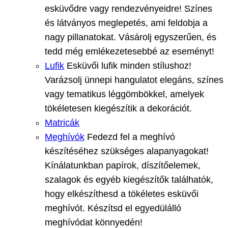
esküvődre vagy rendezvényeidre! Színes
és látványos meglepetés, ami feldobja a
nagy pillanatokat. Vásárolj egyszerűen, és
tedd még emlékezetesebbé az eseményt!
Lufik
Esküvői lufik minden stílushoz!
Varázsolj ünnepi hangulatot elegáns, színes
vagy tematikus léggömbökkel, amelyek
tökéletesen kiegészítik a dekorációt.
Matricák
Meghívók
Fedezd fel a meghívó
készítéséhez szükséges alapanyagokat!
Kínálatunkban papírok, díszítőelemek,
szalagok és egyéb kiegészítők találhatók,
hogy elkészíthesd a tökéletes esküvői
meghívót. Készítsd el egyedülálló
meghívódat könnyedén!