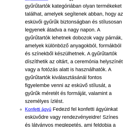
gyűrűtartók kategóriában olyan termékeket
találhat, amelyek segítenek abban, hogy az
esküvői gyűrűk biztonságban és stílusosan
legyenek átadva a nagy napon. A
gyűrűtartók lehetnek dobozok vagy párnák,
amelyek különböző anyagokból, formákból
és színekből készülhetnek. A gyűrűtartók
díszíthetik az oltárt, a ceremónia helyszínét
vagy a fotózás alatt is használhatók. A
gyűrűtartók kiválasztásánál fontos
figyelembe venni az esküvő stílusát, a
gyűrűk méretét és formáját, valamint a
személyes ízlést.
Fedezd fel konfetti ágyúinkat
Konfetti ágyú
esküvődre vagy rendezvényeidre! Színes
és látványos meglepetés, ami feldobja a