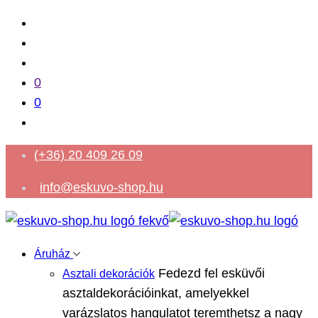
0
0
(+36) 20 409 26 09
info@eskuvo-shop.hu
Áruház
Fedezd fel esküvői
Asztali dekorációk
asztaldekorációinkat, amelyekkel
varázslatos hangulatot teremthetsz a nagy