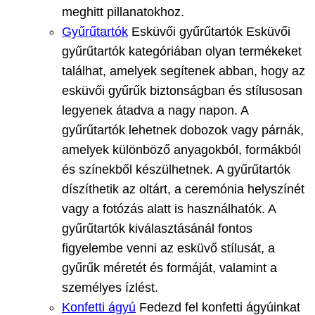
meghitt pillanatokhoz.
Gyűrűtartók
Esküvői gyűrűtartók Esküvői
gyűrűtartók kategóriában olyan termékeket
találhat, amelyek segítenek abban, hogy az
esküvői gyűrűk biztonságban és stílusosan
legyenek átadva a nagy napon. A
gyűrűtartók lehetnek dobozok vagy párnák,
amelyek különböző anyagokból, formákból
és színekből készülhetnek. A gyűrűtartók
díszíthetik az oltárt, a ceremónia helyszínét
vagy a fotózás alatt is használhatók. A
gyűrűtartók kiválasztásánál fontos
figyelembe venni az esküvő stílusát, a
gyűrűk méretét és formáját, valamint a
személyes ízlést.
Konfetti ágyú
Fedezd fel konfetti ágyúinkat