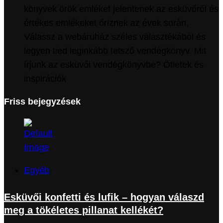
könyvek örök emléket jelentenek az esküvőről és
értékes emlékeket őriznek az évek során.
Válassz a webáruház széles választékából és
legyen tied leginkább tetsző vendégkönyv. Mit
írjunk az esküvői vendégkönyvbe? Ötletek és
inspirációk
Friss bejegyzések
Egyéb
Esküvői konfetti és lufik – hogyan válaszd
meg a tökéletes pillanat kellékét?