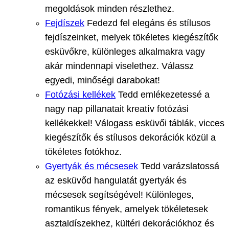
megoldások minden részlethez.
Fejdíszek
Fedezd fel elegáns és stílusos
fejdíszeinket, melyek tökéletes kiegészítők
esküvőkre, különleges alkalmakra vagy
akár mindennapi viselethez. Válassz
egyedi, minőségi darabokat!
Fotózási kellékek
Tedd emlékezetessé a
nagy nap pillanatait kreatív fotózási
kellékekkel! Válogass esküvői táblák, vicces
kiegészítők és stílusos dekorációk közül a
tökéletes fotókhoz.
Gyertyák és mécsesek
Tedd varázslatossá
az esküvőd hangulatát gyertyák és
mécsesek segítségével! Különleges,
romantikus fények, amelyek tökéletesek
asztaldíszekhez, kültéri dekorációkhoz és