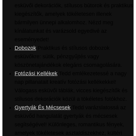
esküvői dekorációk, stílusos bútorok és praktikus
kiegészítők, amelyek tökéletesen illenek
bármilyen ünnepi alkalomhoz. Nézd meg
kínálatunkat és varázsold egyedivé az
eseményedet!
Dobozok
Praktikus és stílusos dobozok
esküvőkre: sütik, pénzgyűjtés vagy
köszönetajándékok elegáns csomagolására.
Fotózási Kellékek
Tedd emlékezetessé a nagy
nap pillanatait kreatív fotózási kellékekkel!
Válogass esküvői táblák, vicces kiegészítők és
stílusos dekorációk közül a tökéletes fotókhoz.
Gyertyák És Mécsesek
Tedd varázslatossá az
esküvőd hangulatát gyertyák és mécsesek
segítségével! Különleges, romantikus fények,
amelyek tökéletesek asztaldíszekhez, kültéri