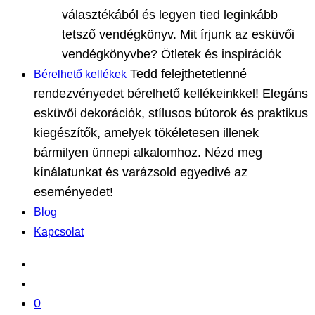
választékából és legyen tied leginkább
tetsző vendégkönyv. Mit írjunk az esküvői
vendégkönyvbe? Ötletek és inspirációk
Tedd felejthetetlenné
Bérelhető kellékek
rendezvényedet bérelhető kellékeinkkel! Elegáns
esküvői dekorációk, stílusos bútorok és praktikus
kiegészítők, amelyek tökéletesen illenek
bármilyen ünnepi alkalomhoz. Nézd meg
kínálatunkat és varázsold egyedivé az
eseményedet!
Blog
Kapcsolat
0