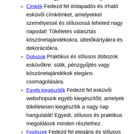
Fedezd fel öntapadós és írható
Címkék
esküvői címkéinket, amelyekkel
személyessé és stílusossá teheted nagy
napodat! Tökéletes választás
köszönetajándékokra, ültetőkártyákra és
dekorációkra.
Praktikus és stílusos dobozok
Dobozok
esküvőkre: sütik, pénzgyűjtés vagy
köszönetajándékok elegáns
csomagolására.
Fedezd fel esküvői
Egyéb kiegészítők
webshopunk egyéb kiegészítőit, amelyek
tökéletesen kiegészítik a nagy nap
hangulatát! Egyedi, stílusos és praktikus
megoldások minden részlethez.
Fedezd fel elegáns és stílusos
Fejdíszek