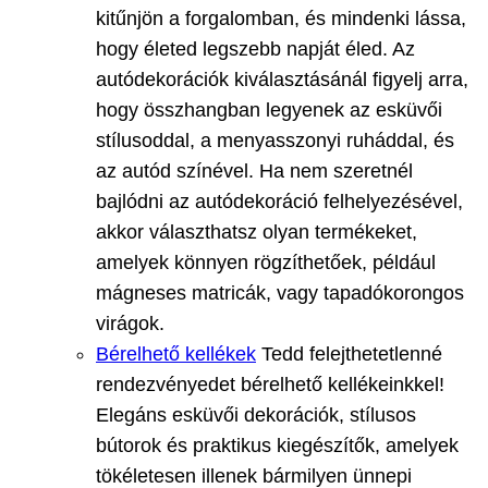
kitűnjön a forgalomban, és mindenki lássa,
hogy életed legszebb napját éled. Az
autódekorációk kiválasztásánál figyelj arra,
hogy összhangban legyenek az esküvői
stílusoddal, a menyasszonyi ruháddal, és
az autód színével. Ha nem szeretnél
bajlódni az autódekoráció felhelyezésével,
akkor választhatsz olyan termékeket,
amelyek könnyen rögzíthetőek, például
mágneses matricák, vagy tapadókorongos
virágok.
Bérelhető kellékek
Tedd felejthetetlenné
rendezvényedet bérelhető kellékeinkkel!
Elegáns esküvői dekorációk, stílusos
bútorok és praktikus kiegészítők, amelyek
tökéletesen illenek bármilyen ünnepi