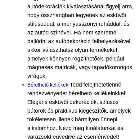
autódekorációk kiválasztásánál figyelj arra,
hogy összhangban legyenek az esküvői
stílusoddal, a menyasszonyi ruháddal, és
az autód színével. Ha nem szeretnél
bajlódni az autódekoráció felhelyezésével,
akkor választhatsz olyan termékeket,
amelyek könnyen rögzíthetőek, például
mágneses matricák, vagy tapadókorongos
virágok.
Tedd felejthetetlenné
Bérelhető kellékek
rendezvényedet bérelhető kellékeinkkel!
Elegáns esküvői dekorációk, stílusos
bútorok és praktikus kiegészítők, amelyek
tökéletesen illenek bármilyen ünnepi
alkalomhoz. Nézd meg kínálatunkat és
varázsold egyedivé az eseményedet!