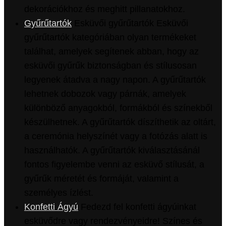
dekorációkhoz és meghitt pillanatokhoz.
Gyűrűtartók
Esküvői gyűrűtartók Esküvői
gyűrűtartók kategóriában olyan termékeket
találhat, amelyek segítenek abban, hogy az
esküvői gyűrűk biztonságban és stílusosan
legyenek átadva a nagy napon. A gyűrűtartók
lehetnek dobozok vagy párnák, amelyek
különböző anyagokból, formákból és színekből
készülhetnek. A gyűrűtartók díszíthetik az oltárt,
a ceremónia helyszínét vagy a fotózás alatt is
használhatók. A gyűrűtartók kiválasztásánál
fontos figyelembe venni az esküvő stílusát, a
gyűrűk méretét és formáját, valamint a
személyes ízlést.
Konfetti Ágyú
Fedezd fel konfetti ágyúinkat
esküvődre vagy rendezvényeidre! Színes és