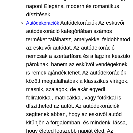
napon! Elegáns, modern és romantikus
díszítések.
Autódekorációk Az esküvői
Autódekorációk
autódekoráció kategóriában számos
terméket találhatsz, amelyekkel feldobhatod
az esküvői autódat. Az autódekoráció
nemcsak a szertartásra és a lagzira készülő
pároknak, hanem az esküvői vendégeknek
is remek ajándék lehet. Az autódekorációk
között megtalálhatóak a klasszikus virágok,
masnik, szalagok, de akár egyedi
feliratokkal, matricákkal, vagy fotókkal is
díszítheted az autót. Az autódekorációk
segítenek abban, hogy az esküvői autód
kitűnjön a forgalomban, és mindenki lássa,
hogy életed legszebb napját éled. Az