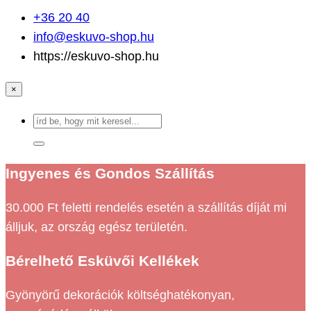
+36 20 40
info@eskuvo-shop.hu
https://eskuvo-shop.hu
×
Ingyenes és Gondos Szállítás
30.000 Ft feletti rendelés esetén a szállítás díját mi
álljuk, az ország egész területén.
Bérelhető Esküvői Kellékek
Gyönyörű dekorációk költséghatékonyan,