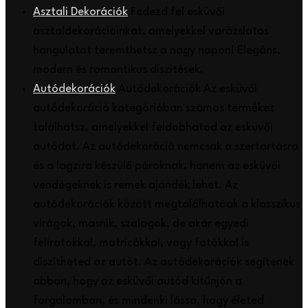
Asztali Dekorációk
Fedezd fel esküvői
asztaldekorációinkat, amelyekkel varázslatos
hangulatot teremthetsz a nagy napon! Elegáns,
modern és romantikus díszítések.
Autódekorációk
Autódekorációk Az esküvői
autódekoráció kategóriában számos terméket
találhatsz, amelyekkel feldobhatod az esküvői
autódat. Az autódekoráció nemcsak a szertartásra
és a lagzira készülő pároknak, hanem az esküvői
vendégeknek is remek ajándék lehet. Az
autódekorációk között megtalálhatóak a klasszikus
virágok, masnik, szalagok, de akár egyedi
feliratokkal, matricákkal, vagy fotókkal is
díszítheted az autót. Az autódekorációk segítenek
abban, hogy az esküvői autód kitűnjön a
forgalomban, és mindenki lássa, hogy életed