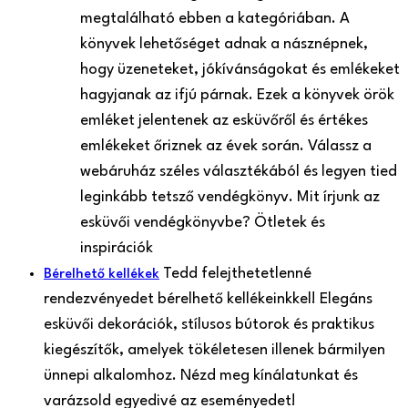
megtalálható ebben a kategóriában. A
könyvek lehetőséget adnak a násznépnek,
hogy üzeneteket, jókívánságokat és emlékeket
hagyjanak az ifjú párnak. Ezek a könyvek örök
emléket jelentenek az esküvőről és értékes
emlékeket őriznek az évek során. Válassz a
webáruház széles választékából és legyen tied
leginkább tetsző vendégkönyv. Mit írjunk az
esküvői vendégkönyvbe? Ötletek és
inspirációk
Tedd felejthetetlenné
Bérelhető kellékek
rendezvényedet bérelhető kellékeinkkel! Elegáns
esküvői dekorációk, stílusos bútorok és praktikus
kiegészítők, amelyek tökéletesen illenek bármilyen
ünnepi alkalomhoz. Nézd meg kínálatunkat és
varázsold egyedivé az eseményedet!