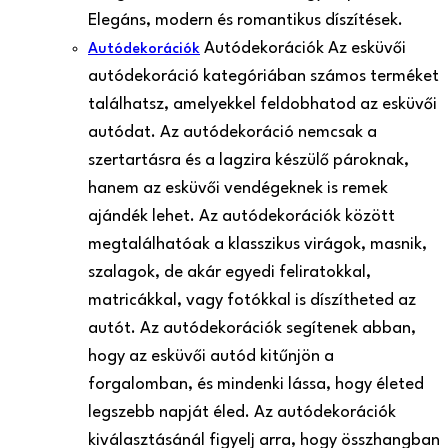
Elegáns, modern és romantikus díszítések.
Autódekorációk Az esküvői
Autódekorációk
autódekoráció kategóriában számos terméket
találhatsz, amelyekkel feldobhatod az esküvői
autódat. Az autódekoráció nemcsak a
szertartásra és a lagzira készülő pároknak,
hanem az esküvői vendégeknek is remek
ajándék lehet. Az autódekorációk között
megtalálhatóak a klasszikus virágok, masnik,
szalagok, de akár egyedi feliratokkal,
matricákkal, vagy fotókkal is díszítheted az
autót. Az autódekorációk segítenek abban,
hogy az esküvői autód kitűnjön a
forgalomban, és mindenki lássa, hogy életed
legszebb napját éled. Az autódekorációk
kiválasztásánál figyelj arra, hogy összhangban