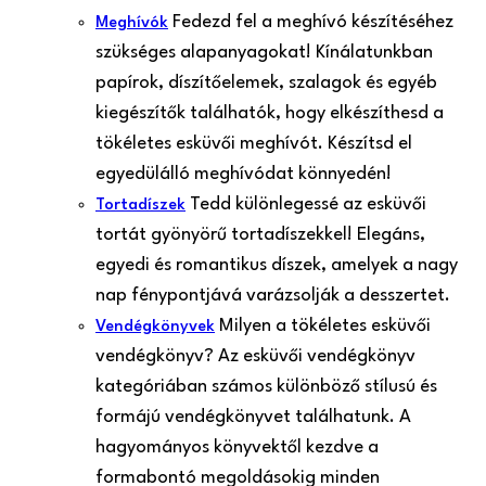
Fedezd fel a meghívó készítéséhez
Meghívók
szükséges alapanyagokat! Kínálatunkban
papírok, díszítőelemek, szalagok és egyéb
kiegészítők találhatók, hogy elkészíthesd a
tökéletes esküvői meghívót. Készítsd el
egyedülálló meghívódat könnyedén!
Tedd különlegessé az esküvői
Tortadíszek
tortát gyönyörű tortadíszekkel! Elegáns,
egyedi és romantikus díszek, amelyek a nagy
nap fénypontjává varázsolják a desszertet.
Milyen a tökéletes esküvői
Vendégkönyvek
vendégkönyv? Az esküvői vendégkönyv
kategóriában számos különböző stílusú és
formájú vendégkönyvet találhatunk. A
hagyományos könyvektől kezdve a
formabontó megoldásokig minden