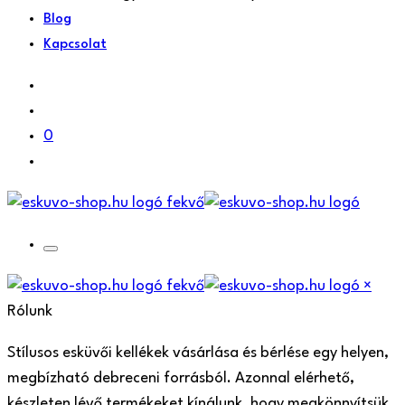
Blog
Kapcsolat
0
×
Rólunk
Stílusos esküvői kellékek vásárlása és bérlése egy helyen,
megbízható debreceni forrásból. Azonnal elérhető,
készleten lévő termékeket kínálunk, hogy megkönnyítsük