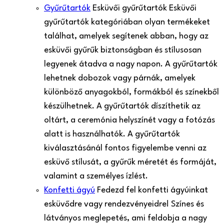
Gyűrűtartók
Esküvői gyűrűtartók Esküvői
gyűrűtartók kategóriában olyan termékeket
találhat, amelyek segítenek abban, hogy az
esküvői gyűrűk biztonságban és stílusosan
legyenek átadva a nagy napon. A gyűrűtartók
lehetnek dobozok vagy párnák, amelyek
különböző anyagokból, formákból és színekből
készülhetnek. A gyűrűtartók díszíthetik az
oltárt, a ceremónia helyszínét vagy a fotózás
alatt is használhatók. A gyűrűtartók
kiválasztásánál fontos figyelembe venni az
esküvő stílusát, a gyűrűk méretét és formáját,
valamint a személyes ízlést.
Konfetti ágyú
Fedezd fel konfetti ágyúinkat
esküvődre vagy rendezvényeidre! Színes és
látványos meglepetés, ami feldobja a nagy