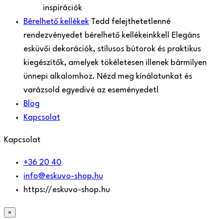
inspirációk
Bérelhető kellékek
Tedd felejthetetlenné
rendezvényedet bérelhető kellékeinkkel! Elegáns
esküvői dekorációk, stílusos bútorok és praktikus
kiegészítők, amelyek tökéletesen illenek bármilyen
ünnepi alkalomhoz. Nézd meg kínálatunkat és
varázsold egyedivé az eseményedet!
Blog
Kapcsolat
Kapcsolat
+36 20 40
info@eskuvo-shop.hu
https://eskuvo-shop.hu
×