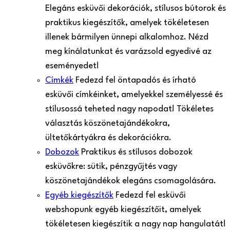
Elegáns esküvői dekorációk, stílusos bútorok és
praktikus kiegészítők, amelyek tökéletesen
illenek bármilyen ünnepi alkalomhoz. Nézd
meg kínálatunkat és varázsold egyedivé az
eseményedet!
Címkék
Fedezd fel öntapadós és írható
esküvői címkéinket, amelyekkel személyessé és
stílusossá teheted nagy napodat! Tökéletes
választás köszönetajándékokra,
ültetőkártyákra és dekorációkra.
Dobozok
Praktikus és stílusos dobozok
esküvőkre: sütik, pénzgyűjtés vagy
köszönetajándékok elegáns csomagolására.
Egyéb kiegészítők
Fedezd fel esküvői
webshopunk egyéb kiegészítőit, amelyek
tökéletesen kiegészítik a nagy nap hangulatát!