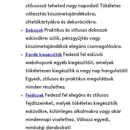
stílusossá teheted nagy napodat! Tökéletes
választás köszönetajándékokra,
ültetőkártyákra és dekorációkra.
Praktikus és stílusos dobozok
Dobozok
esküvőkre: sütik, pénzgyűjtés vagy
köszönetajándékok elegáns csomagolására.
Fedezd fel esküvői
Egyéb kiegészítők
webshopunk egyéb kiegészítőit, amelyek
tökéletesen kiegészítik a nagy nap hangulatát!
Egyedi, stílusos és praktikus megoldások
minden részlethez.
Fedezd fel elegáns és stílusos
Fejdíszek
fejdíszeinket, melyek tökéletes kiegészítők
esküvőkre, különleges alkalmakra vagy akár
mindennapi viselethez. Válassz egyedi,
minőségi darabokat!