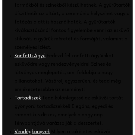
formákból és színekből készülhetnek. A gyűrűtartók
díszíthetik az oltárt, a ceremónia helyszínét vagy a
fotózás alatt is használhatók. A gyűrűtartók
kiválasztásánál fontos figyelembe venni az esküvő
stílusát, a gyűrűk méretét és formáját, valamint a
személyes ízlést.
Konfetti Ágyú
Fedezd fel konfetti ágyúinkat
esküvődre vagy rendezvényeidre! Színes és
látványos meglepetés, ami feldobja a nagy
pillanatokat. Vásárolj egyszerűen, és tedd még
emlékezetesebbé az eseményt!
Tortadíszek
Tedd különlegessé az esküvői tortát
gyönyörű tortadíszekkel! Elegáns, egyedi és
romantikus díszek, amelyek a nagy nap
fénypontjává varázsolják a desszertet.
Vendégkönyvek
Milyen a tökéletes esküvői