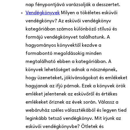
nap fénypontjává varázsolják a desszertet.
Vendégkönyvek
Milyen a tökéletes esküvői
vendégkönyv? Az esküvői vendégkönyv
kategóriában számos különböző stílusú és
formájú vendégkönyvet találhatunk. A
hagyományos könyvektől kezdve a
formabontó megoldásokig minden
megtalálható ebben a kategóriában. A
könyvek lehetőséget adnak a násznépnek,
hogy üzeneteket, jókívánságokat és emlékeket
hagyjanak az ifjú párnak. Ezek a könyvek örök
emléket jelentenek az esküvőről és értékes
emlékeket őriznek az évek során. Válassz a
webáruház széles választékából és legyen tied
leginkább tetsző vendégkönyv. Mit írjunk az
esküvői vendégkönyvbe? Ötletek és