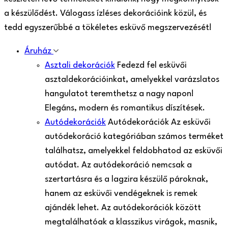
a készülődést. Válogass ízléses dekorációink közül, és
tedd egyszerűbbé a tökéletes esküvő megszervezését!
Áruház
Asztali dekorációk
Fedezd fel esküvői
asztaldekorációinkat, amelyekkel varázslatos
hangulatot teremthetsz a nagy napon!
Elegáns, modern és romantikus díszítések.
Autódekorációk
Autódekorációk Az esküvői
autódekoráció kategóriában számos terméket
találhatsz, amelyekkel feldobhatod az esküvői
autódat. Az autódekoráció nemcsak a
szertartásra és a lagzira készülő pároknak,
hanem az esküvői vendégeknek is remek
ajándék lehet. Az autódekorációk között
megtalálhatóak a klasszikus virágok, masnik,