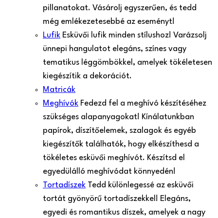
pillanatokat. Vásárolj egyszerűen, és tedd
még emlékezetesebbé az eseményt!
Lufik
Esküvői lufik minden stílushoz! Varázsolj
ünnepi hangulatot elegáns, színes vagy
tematikus léggömbökkel, amelyek tökéletesen
kiegészítik a dekorációt.
Matricák
Meghívók
Fedezd fel a meghívó készítéséhez
szükséges alapanyagokat! Kínálatunkban
papírok, díszítőelemek, szalagok és egyéb
kiegészítők találhatók, hogy elkészíthesd a
tökéletes esküvői meghívót. Készítsd el
egyedülálló meghívódat könnyedén!
Tortadíszek
Tedd különlegessé az esküvői
tortát gyönyörű tortadíszekkel! Elegáns,
egyedi és romantikus díszek, amelyek a nagy