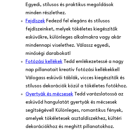
Egyedi, stílusos és praktikus megoldások
minden részlethez.
Fejdíszek
Fedezd fel elegáns és stílusos
fejdíszeinket, melyek tökéletes kiegészítők
esküvőkre, különleges alkalmakra vagy akár
mindennapi viselethez. Válassz egyedi,
minőségi darabokat!
Fotózási kellékek
Tedd emlékezetessé a nagy
nap pillanatait kreatív fotózási kellékekkel!
Válogass esküvői táblák, vicces kiegészítők és
stílusos dekorációk közül a tökéletes fotókhoz.
Gyertyák és mécsesek
Tedd varázslatossá az
esküvőd hangulatát gyertyák és mécsesek
segítségével! Különleges, romantikus fények,
amelyek tökéletesek asztaldíszekhez, kültéri
dekorációkhoz és meghitt pillanatokhoz.