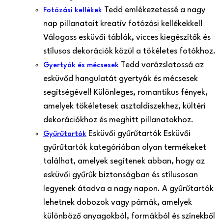
Tedd emlékezetessé a nagy
Fotózási kellékek
nap pillanatait kreatív fotózási kellékekkel!
Válogass esküvői táblák, vicces kiegészítők és
stílusos dekorációk közül a tökéletes fotókhoz.
Tedd varázslatossá az
Gyertyák és mécsesek
esküvőd hangulatát gyertyák és mécsesek
segítségével! Különleges, romantikus fények,
amelyek tökéletesek asztaldíszekhez, kültéri
dekorációkhoz és meghitt pillanatokhoz.
Esküvői gyűrűtartók Esküvői
Gyűrűtartók
gyűrűtartók kategóriában olyan termékeket
találhat, amelyek segítenek abban, hogy az
esküvői gyűrűk biztonságban és stílusosan
legyenek átadva a nagy napon. A gyűrűtartók
lehetnek dobozok vagy párnák, amelyek
különböző anyagokból, formákból és színekből