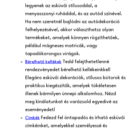
legyenek az esküvői stílusoddal, a
menyasszonyi ruháddal, és az autód színével.
Ha nem szeretnél bajlódni az autódekoráció
felhelyezésével, akkor választhatsz olyan
termékeket, amelyek könnyen rögzíthetőek,
például mágneses matricák, vagy
tapadókorongos virágok.
Tedd felejthetetlenné
Bérelhető kellékek
rendezvényedet bérelhető kellékeinkkel!
Elegáns esküvői dekorációk, stílusos bútorok és
praktikus kiegészítők, amelyek tökéletesen
illenek bármilyen ünnepi alkalomhoz. Nézd
meg kínálatunkat és varázsold egyedivé az
eseményedet!
Fedezd fel öntapadós és írható esküvői
Címkék
címkéinket, amelyekkel személyessé és