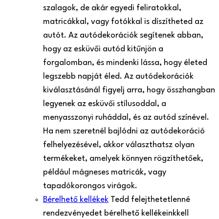
szalagok, de akár egyedi feliratokkal,
matricákkal, vagy fotókkal is díszítheted az
autót. Az autódekorációk segítenek abban,
hogy az esküvői autód kitűnjön a
forgalomban, és mindenki lássa, hogy életed
legszebb napját éled. Az autódekorációk
kiválasztásánál figyelj arra, hogy összhangban
legyenek az esküvői stílusoddal, a
menyasszonyi ruháddal, és az autód színével.
Ha nem szeretnél bajlódni az autódekoráció
felhelyezésével, akkor választhatsz olyan
termékeket, amelyek könnyen rögzíthetőek,
például mágneses matricák, vagy
tapadókorongos virágok.
Bérelhető kellékek
Tedd felejthetetlenné
rendezvényedet bérelhető kellékeinkkel!