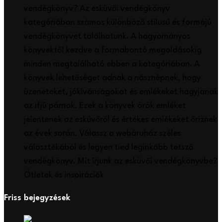
vendégkönyv? Az esküvői vendégkönyv
kategóriában számos különböző stílusú és formájú
vendégkönyvet találhatunk. A hagyományos
könyvektől kezdve a formabontó megoldásokig
minden megtalálható ebben a kategóriában. A
könyvek lehetőséget adnak a násznépnek, hogy
üzeneteket, jókívánságokat és emlékeket hagyjanak
az ifjú párnak. Ezek a könyvek örök emléket
jelentenek az esküvőről és értékes emlékeket őriznek
az évek során. Válassz a webáruház széles
választékából és legyen tied leginkább tetsző
vendégkönyv. Mit írjunk az esküvői vendégkönyvbe?
Ötletek és inspirációk
Friss bejegyzések