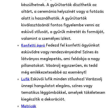
készülhetnek. A gyűrűtartók díszíthetik az
oltárt, a ceremónia helyszínét vagy a fotózás
alatt is használhatók. A gyűrűtartók
kiválasztásánál fontos figyelembe venni az
esküvő stílusát, a gyűrűk méretét és formáját,
valamint a személyes ízlést.
Fedezd fel konfetti ágyúinkat
Konfetti ágyú
esküvődre vagy rendezvényeidre! Színes és
látványos meglepetés, ami feldobja a nagy
pillanatokat. Vásárolj egyszerűen, és tedd
még emlékezetesebbé az eseményt!
Esküvői lufik minden stílushoz! Varázsolj
Lufik
ünnepi hangulatot elegáns, színes vagy
tematikus léggömbökkel, amelyek tökéletesen
kiegészítik a dekorációt.
Matricák