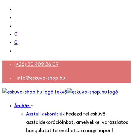
0
0
(+36) 20 409 26 09
info@eskuvo-shop.hu
Áruház
Fedezd fel esküvői
Asztali dekorációk
asztaldekorációinkat, amelyekkel varázslatos
hangulatot teremthetsz a nagy napon!