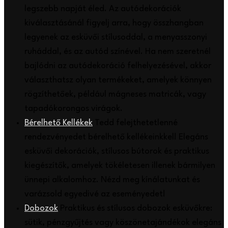
legszebb napját éled. Az autódekorációk
kiválasztásánál figyelj arra, hogy összhangban
legyenek az esküvői stílusoddal, a menyasszonyi
ruháddal, és az autód színével. Ha nem szeretnél
bajlódni az autódekoráció felhelyezésével, akkor
választhatsz olyan termékeket, amelyek könnyen
rögzíthetőek, például mágneses matricák, vagy
tapadókorongos virágok.
Bérelhető Kellékek
Tedd felejthetetlenné
rendezvényedet bérelhető kellékeinkkel! Elegáns
esküvői dekorációk, stílusos bútorok és praktikus
kiegészítők, amelyek tökéletesen illenek bármilyen
ünnepi alkalomhoz. Nézd meg kínálatunkat és
varázsold egyedivé az eseményedet!
Dobozok
Praktikus és stílusos dobozok esküvőkre:
sütik, pénzgyűjtés vagy köszönetajándékok elegáns