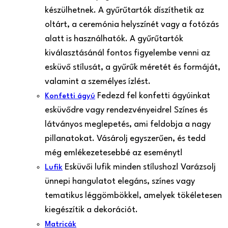
készülhetnek. A gyűrűtartók díszíthetik az
oltárt, a ceremónia helyszínét vagy a fotózás
alatt is használhatók. A gyűrűtartók
kiválasztásánál fontos figyelembe venni az
esküvő stílusát, a gyűrűk méretét és formáját,
valamint a személyes ízlést.
Fedezd fel konfetti ágyúinkat
Konfetti ágyú
esküvődre vagy rendezvényeidre! Színes és
látványos meglepetés, ami feldobja a nagy
pillanatokat. Vásárolj egyszerűen, és tedd
még emlékezetesebbé az eseményt!
Esküvői lufik minden stílushoz! Varázsolj
Lufik
ünnepi hangulatot elegáns, színes vagy
tematikus léggömbökkel, amelyek tökéletesen
kiegészítik a dekorációt.
Matricák