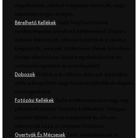
rögzíthetőek, például mágneses matricák, vagy
tapadókorongos virágok.
Bérelhető Kellékek
Tedd felejthetetlenné
rendezvényedet bérelhető kellékeinkkel! Elegáns
esküvői dekorációk, stílusos bútorok és praktikus
kiegészítők, amelyek tökéletesen illenek bármilyen
ünnepi alkalomhoz. Nézd meg kínálatunkat és
varázsold egyedivé az eseményedet!
Dobozok
Praktikus és stílusos dobozok esküvőkre:
sütik, pénzgyűjtés vagy köszönetajándékok elegáns
csomagolására.
Fotózási Kellékek
Tedd emlékezetessé a nagy nap
pillanatait kreatív fotózási kellékekkel! Válogass
esküvői táblák, vicces kiegészítők és stílusos
dekorációk közül a tökéletes fotókhoz.
Gyertyák És Mécsesek
Tedd varázslatossá az