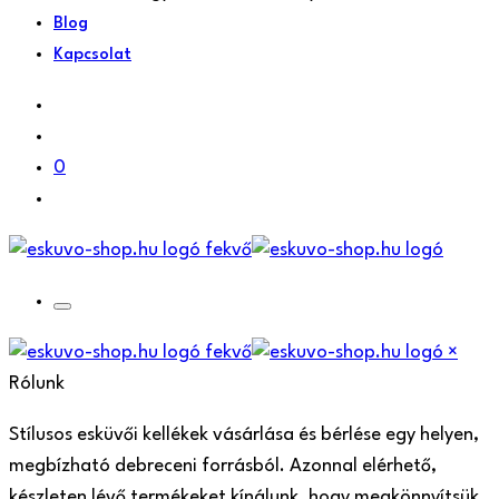
Blog
Kapcsolat
0
×
Rólunk
Stílusos esküvői kellékek vásárlása és bérlése egy helyen,
megbízható debreceni forrásból. Azonnal elérhető,
készleten lévő termékeket kínálunk, hogy megkönnyítsük