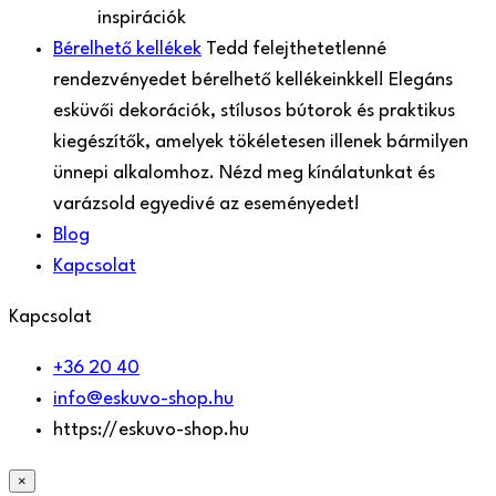
inspirációk
Bérelhető kellékek
Tedd felejthetetlenné
rendezvényedet bérelhető kellékeinkkel! Elegáns
esküvői dekorációk, stílusos bútorok és praktikus
kiegészítők, amelyek tökéletesen illenek bármilyen
ünnepi alkalomhoz. Nézd meg kínálatunkat és
varázsold egyedivé az eseményedet!
Blog
Kapcsolat
Kapcsolat
+36 20 40
info@eskuvo-shop.hu
https://eskuvo-shop.hu
×