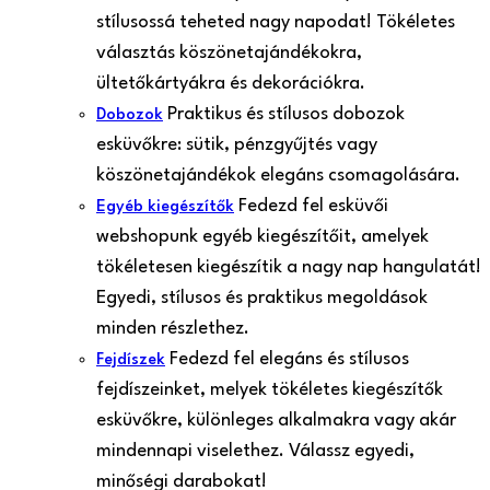
stílusossá teheted nagy napodat! Tökéletes
választás köszönetajándékokra,
ültetőkártyákra és dekorációkra.
Praktikus és stílusos dobozok
Dobozok
esküvőkre: sütik, pénzgyűjtés vagy
köszönetajándékok elegáns csomagolására.
Fedezd fel esküvői
Egyéb kiegészítők
webshopunk egyéb kiegészítőit, amelyek
tökéletesen kiegészítik a nagy nap hangulatát!
Egyedi, stílusos és praktikus megoldások
minden részlethez.
Fedezd fel elegáns és stílusos
Fejdíszek
fejdíszeinket, melyek tökéletes kiegészítők
esküvőkre, különleges alkalmakra vagy akár
mindennapi viselethez. Válassz egyedi,
minőségi darabokat!