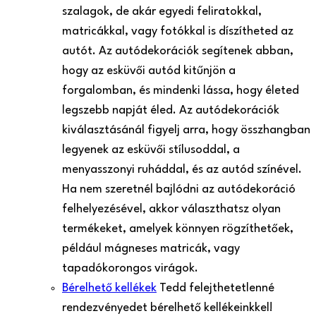
szalagok, de akár egyedi feliratokkal,
matricákkal, vagy fotókkal is díszítheted az
autót. Az autódekorációk segítenek abban,
hogy az esküvői autód kitűnjön a
forgalomban, és mindenki lássa, hogy életed
legszebb napját éled. Az autódekorációk
kiválasztásánál figyelj arra, hogy összhangban
legyenek az esküvői stílusoddal, a
menyasszonyi ruháddal, és az autód színével.
Ha nem szeretnél bajlódni az autódekoráció
felhelyezésével, akkor választhatsz olyan
termékeket, amelyek könnyen rögzíthetőek,
például mágneses matricák, vagy
tapadókorongos virágok.
Bérelhető kellékek
Tedd felejthetetlenné
rendezvényedet bérelhető kellékeinkkel!