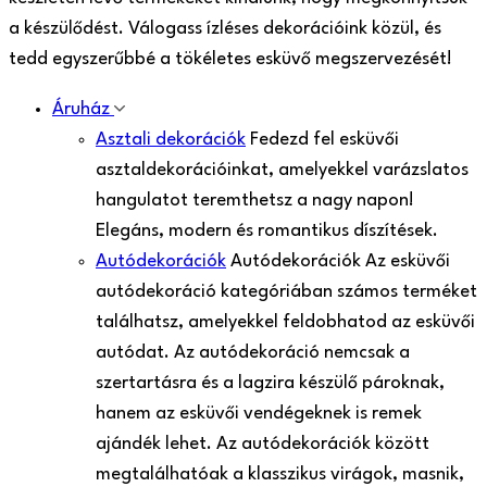
a készülődést. Válogass ízléses dekorációink közül, és
tedd egyszerűbbé a tökéletes esküvő megszervezését!
Áruház
Asztali dekorációk
Fedezd fel esküvői
asztaldekorációinkat, amelyekkel varázslatos
hangulatot teremthetsz a nagy napon!
Elegáns, modern és romantikus díszítések.
Autódekorációk
Autódekorációk Az esküvői
autódekoráció kategóriában számos terméket
találhatsz, amelyekkel feldobhatod az esküvői
autódat. Az autódekoráció nemcsak a
szertartásra és a lagzira készülő pároknak,
hanem az esküvői vendégeknek is remek
ajándék lehet. Az autódekorációk között
megtalálhatóak a klasszikus virágok, masnik,