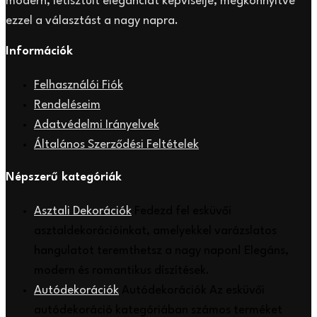
modern, letisztult eleganciát képviselje, megkönnyítve
ezzel a választást a nagy napra.
Információk
Felhasználói Fiók
Rendeléseim
Adatvédelmi Irányelvek
Általános Szerződési Feltételek
Népszerű kategóriák
Asztali Dekorációk
Fedezd fel esküvői
asztaldekorációinkat, amelyekkel varázslatos
hangulatot teremthetsz a nagy napon! Elegáns,
modern és romantikus díszítések.
Autódekorációk
Autódekorációk Az esküvői
autódekoráció kategóriában számos terméket