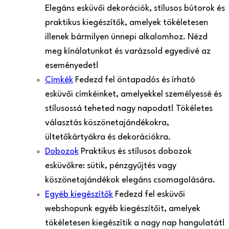
Elegáns esküvői dekorációk, stílusos bútorok és
praktikus kiegészítők, amelyek tökéletesen
illenek bármilyen ünnepi alkalomhoz. Nézd
meg kínálatunkat és varázsold egyedivé az
eseményedet!
Címkék
Fedezd fel öntapadós és írható
esküvői címkéinket, amelyekkel személyessé és
stílusossá teheted nagy napodat! Tökéletes
választás köszönetajándékokra,
ültetőkártyákra és dekorációkra.
Dobozok
Praktikus és stílusos dobozok
esküvőkre: sütik, pénzgyűjtés vagy
köszönetajándékok elegáns csomagolására.
Egyéb kiegészítők
Fedezd fel esküvői
webshopunk egyéb kiegészítőit, amelyek
tökéletesen kiegészítik a nagy nap hangulatát!