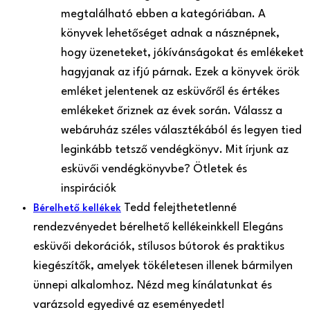
megtalálható ebben a kategóriában. A
könyvek lehetőséget adnak a násznépnek,
hogy üzeneteket, jókívánságokat és emlékeket
hagyjanak az ifjú párnak. Ezek a könyvek örök
emléket jelentenek az esküvőről és értékes
emlékeket őriznek az évek során. Válassz a
webáruház széles választékából és legyen tied
leginkább tetsző vendégkönyv. Mit írjunk az
esküvői vendégkönyvbe? Ötletek és
inspirációk
Tedd felejthetetlenné
Bérelhető kellékek
rendezvényedet bérelhető kellékeinkkel! Elegáns
esküvői dekorációk, stílusos bútorok és praktikus
kiegészítők, amelyek tökéletesen illenek bármilyen
ünnepi alkalomhoz. Nézd meg kínálatunkat és
varázsold egyedivé az eseményedet!