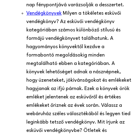
nap fénypontjává varázsolják a desszertet.
Vendégkönyvek
Milyen a tökéletes esküvői
vendégkönyv? Az esküvői vendégkönyv
kategóriában számos különböző stílusú és
formájú vendégkönyvet találhatunk. A
hagyományos könyvektől kezdve a
formabontó megoldásokig minden
megtalálható ebben a kategóriában. A
könyvek lehetőséget adnak a násznépnek,
hogy üzeneteket, jókívánságokat és emlékeket
hagyjanak az ifjú párnak. Ezek a könyvek örök
emléket jelentenek az esküvőről és értékes
emlékeket őriznek az évek során. Válassz a
webáruház széles választékából és legyen tied
leginkább tetsző vendégkönyv. Mit írjunk az
esküvői vendégkönyvbe? Ötletek és