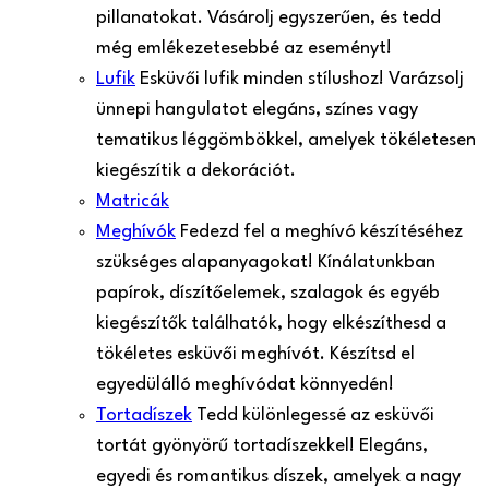
pillanatokat. Vásárolj egyszerűen, és tedd
még emlékezetesebbé az eseményt!
Lufik
Esküvői lufik minden stílushoz! Varázsolj
ünnepi hangulatot elegáns, színes vagy
tematikus léggömbökkel, amelyek tökéletesen
kiegészítik a dekorációt.
Matricák
Meghívók
Fedezd fel a meghívó készítéséhez
szükséges alapanyagokat! Kínálatunkban
papírok, díszítőelemek, szalagok és egyéb
kiegészítők találhatók, hogy elkészíthesd a
tökéletes esküvői meghívót. Készítsd el
egyedülálló meghívódat könnyedén!
Tortadíszek
Tedd különlegessé az esküvői
tortát gyönyörű tortadíszekkel! Elegáns,
egyedi és romantikus díszek, amelyek a nagy