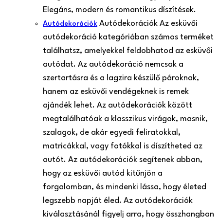
Elegáns, modern és romantikus díszítések.
Autódekorációk Az esküvői
Autódekorációk
autódekoráció kategóriában számos terméket
találhatsz, amelyekkel feldobhatod az esküvői
autódat. Az autódekoráció nemcsak a
szertartásra és a lagzira készülő pároknak,
hanem az esküvői vendégeknek is remek
ajándék lehet. Az autódekorációk között
megtalálhatóak a klasszikus virágok, masnik,
szalagok, de akár egyedi feliratokkal,
matricákkal, vagy fotókkal is díszítheted az
autót. Az autódekorációk segítenek abban,
hogy az esküvői autód kitűnjön a
forgalomban, és mindenki lássa, hogy életed
legszebb napját éled. Az autódekorációk
kiválasztásánál figyelj arra, hogy összhangban