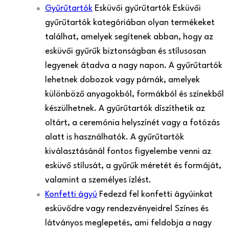
Gyűrűtartók
Esküvői gyűrűtartók Esküvői
gyűrűtartók kategóriában olyan termékeket
találhat, amelyek segítenek abban, hogy az
esküvői gyűrűk biztonságban és stílusosan
legyenek átadva a nagy napon. A gyűrűtartók
lehetnek dobozok vagy párnák, amelyek
különböző anyagokból, formákból és színekből
készülhetnek. A gyűrűtartók díszíthetik az
oltárt, a ceremónia helyszínét vagy a fotózás
alatt is használhatók. A gyűrűtartók
kiválasztásánál fontos figyelembe venni az
esküvő stílusát, a gyűrűk méretét és formáját,
valamint a személyes ízlést.
Konfetti ágyú
Fedezd fel konfetti ágyúinkat
esküvődre vagy rendezvényeidre! Színes és
látványos meglepetés, ami feldobja a nagy