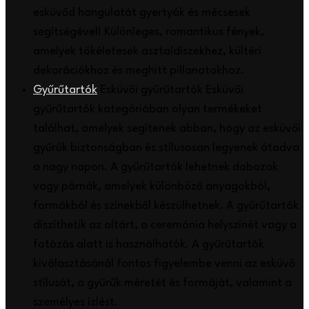
esküvőd hangulatát gyertyák és mécsesek
segítségével! Különleges, romantikus fények,
amelyek tökéletesek asztaldíszekhez, kültéri
dekorációkhoz és meghitt pillanatokhoz.
Gyűrűtartók
Esküvői gyűrűtartók Esküvői
gyűrűtartók kategóriában olyan termékeket
találhat, amelyek segítenek abban, hogy az esküvői
gyűrűk biztonságban és stílusosan legyenek átadva
a nagy napon. A gyűrűtartók lehetnek dobozok
vagy párnák, amelyek különböző anyagokból,
formákból és színekből készülhetnek. A gyűrűtartók
díszíthetik az oltárt, a ceremónia helyszínét vagy a
fotózás alatt is használhatók. A gyűrűtartók
kiválasztásánál fontos figyelembe venni az esküvő
stílusát, a gyűrűk méretét és formáját, valamint a
személyes ízlést.