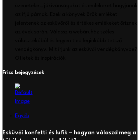
üzeneteket, jókívánságokat és emlékeket hagyjanak
az ifjú párnak. Ezek a könyvek örök emléket
jelentenek az esküvőről és értékes emlékeket őriznek
az évek során. Válassz a webáruház széles
választékából és legyen tied leginkább tetsző
vendégkönyv. Mit írjunk az esküvői vendégkönyvbe?
Ötletek és inspirációk
Friss bejegyzések
Egyéb
Esküvői konfetti és lufik – hogyan válaszd meg a