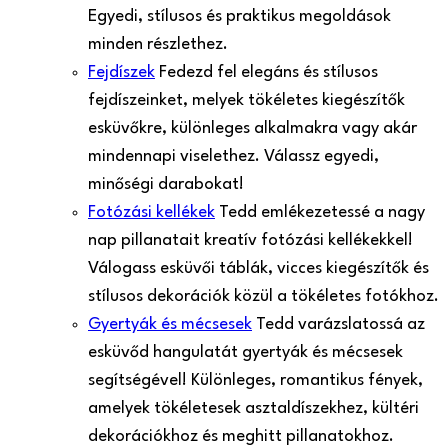
Egyedi, stílusos és praktikus megoldások
minden részlethez.
Fejdíszek
Fedezd fel elegáns és stílusos
fejdíszeinket, melyek tökéletes kiegészítők
esküvőkre, különleges alkalmakra vagy akár
mindennapi viselethez. Válassz egyedi,
minőségi darabokat!
Fotózási kellékek
Tedd emlékezetessé a nagy
nap pillanatait kreatív fotózási kellékekkel!
Válogass esküvői táblák, vicces kiegészítők és
stílusos dekorációk közül a tökéletes fotókhoz.
Gyertyák és mécsesek
Tedd varázslatossá az
esküvőd hangulatát gyertyák és mécsesek
segítségével! Különleges, romantikus fények,
amelyek tökéletesek asztaldíszekhez, kültéri
dekorációkhoz és meghitt pillanatokhoz.