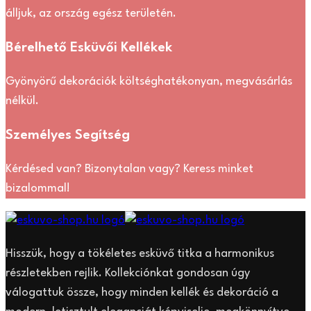
álljuk, az ország egész területén.
Bérelhető Esküvői Kellékek
Gyönyörű dekorációk költséghatékonyan, megvásárlás
nélkül.
Személyes Segítség
Kérdésed van? Bizonytalan vagy? Keress minket
bizalommal!
Hisszük, hogy a tökéletes esküvő titka a harmonikus
részletekben rejlik. Kollekciónkat gondosan úgy
válogattuk össze, hogy minden kellék és dekoráció a