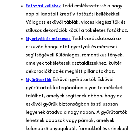
Tedd emlékezetessé a nagy
Fotózási kellékek
nap pillanatait kreatív fotózási kellékekkel!
Válogass esküvői táblák, vicces kiegészítők és
stílusos dekorációk közül a tökéletes fotókhoz.
Tedd varázslatossá az
Gyertyák és mécsesek
esküvőd hangulatát gyertyák és mécsesek
segítségével! Különleges, romantikus fények,
amelyek tökéletesek asztaldíszekhez, kültéri
dekorációkhoz és meghitt pillanatokhoz.
Esküvői gyűrűtartók Esküvői
Gyűrűtartók
gyűrűtartók kategóriában olyan termékeket
találhat, amelyek segítenek abban, hogy az
esküvői gyűrűk biztonságban és stílusosan
legyenek átadva a nagy napon. A gyűrűtartók
lehetnek dobozok vagy párnák, amelyek
különböző anyagokból, formákból és színekből