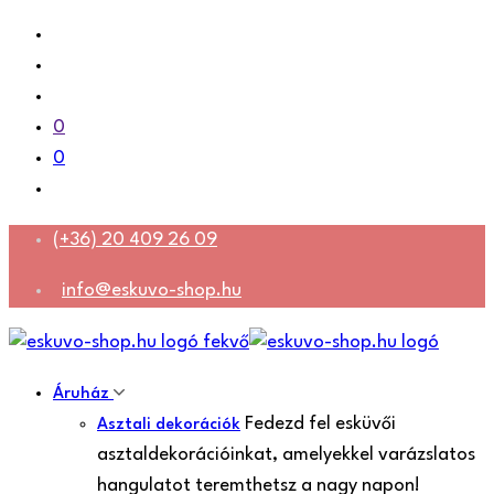
0
0
(+36) 20 409 26 09
info@eskuvo-shop.hu
Áruház
Fedezd fel esküvői
Asztali dekorációk
asztaldekorációinkat, amelyekkel varázslatos
hangulatot teremthetsz a nagy napon!