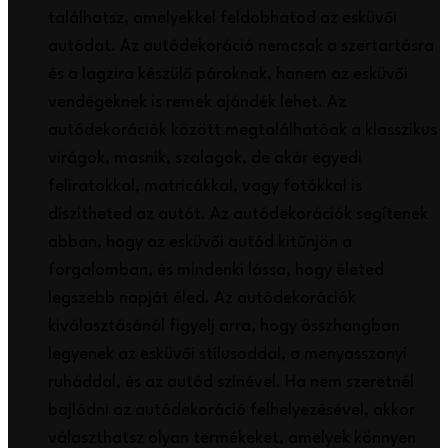
találhatsz, amelyekkel feldobhatod az esküvői
autódat. Az autódekoráció nemcsak a szertartásra
és a lagzira készülő pároknak, hanem az esküvői
vendégeknek is remek ajándék lehet. Az
autódekorációk között megtalálhatóak a klasszikus
virágok, masnik, szalagok, de akár egyedi
feliratokkal, matricákkal, vagy fotókkal is
díszítheted az autót. Az autódekorációk segítenek
abban, hogy az esküvői autód kitűnjön a
forgalomban, és mindenki lássa, hogy életed
legszebb napját éled. Az autódekorációk
kiválasztásánál figyelj arra, hogy összhangban
legyenek az esküvői stílusoddal, a menyasszonyi
ruháddal, és az autód színével. Ha nem szeretnél
bajlódni az autódekoráció felhelyezésével, akkor
választhatsz olyan termékeket, amelyek könnyen