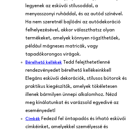
legyenek az esküvői stílusoddal, a
menyasszonyi ruháddal, és az autód színével.
Ha nem szeretnél bajlódni az autódekoráció
felhelyezésével, akkor választhatsz olyan
termékeket, amelyek könnyen rögzíthetőek,
például mágneses matricák, vagy
tapadókorongos virágok.
Tedd felejthetetlenné
Bérelhető kellékek
rendezvényedet bérelhető kellékeinkkel!
Elegáns esküvői dekorációk, stílusos bútorok és
praktikus kiegészítők, amelyek tökéletesen
illenek bármilyen ünnepi alkalomhoz. Nézd
meg kínálatunkat és varázsold egyedivé az
eseményedet!
Fedezd fel öntapadós és írható esküvői
Címkék
címkéinket, amelyekkel személyessé és