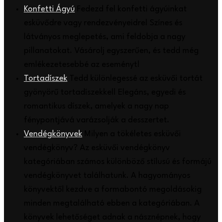
Konfetti Ágyú
Fedezd fel konfetti ágyúinkat
esküvődre vagy rendezvényeidre! Színes és
látványos meglepetés, ami feldobja a nagy
pillanatokat. Vásárolj egyszerűen, és tedd még
emlékezetesebbé az eseményt!
Tortadíszek
Tedd különlegessé az esküvői tortát
gyönyörű tortadíszekkel! Elegáns, egyedi és
romantikus díszek, amelyek a nagy nap
fénypontjává varázsolják a desszertet.
Vendégkönyvek
Milyen a tökéletes esküvői
vendégkönyv? Az esküvői vendégkönyv
kategóriában számos különböző stílusú és formájú
vendégkönyvet találhatunk. A hagyományos
könyvektől kezdve a formabontó megoldásokig
minden megtalálható ebben a kategóriában. A
könyvek lehetőséget adnak a násznépnek, hogy