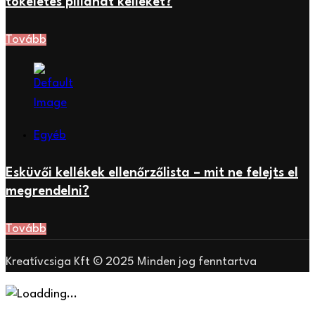
tökéletes pillanat kellékét?
Tovább
Egyéb
Esküvői kellékek ellenőrzőlista – mit ne felejts el
megrendelni?
Tovább
Kreatívcsiga Kft © 2025 Minden jog fenntartva